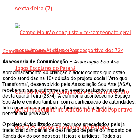
sexta-feira (7)
Compartilhar
Twittar
Compartilhar
Assessoria de Comunicação
–
Associação Sou Arte
Aproximadamente 40 crianças e adolescentes que estão
sendo atendidas na 10ª edição do projeto social “Arte que
Transforma”, desenvolvido pela Associação Sou Arte (ASA),
receberam seus uniformes em evento realizado na noite
Campo Mourão conquista vice-campeonato
desta quarta-feira (23/4). A cerimônia aconteceu no Espaço
Sou Arte e contou também com a participação de autoridades,
lideranças da comunidade e familiares da clientela
geral masculino no Atletismo Paradesportivo
beneficiada pela ação.
O projeto é viabilizado com recursos arrecadados pela já
dos 72º Jogos Escolares do Paraná
tradicional campanha de destinação de parte do Imposto de
Renda devido por pessoas físicas e jurídicas. Todas as