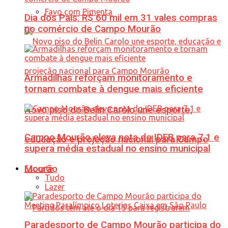
Favo com Pimenta
Dia dos Pais: R$ 60 mil em 31 vales compras
no comércio de Campo Mourão
Armadilhas reforçam monitoramento e
tornam combate à dengue mais eficiente
Novo piso do Belin Carolo une esporte,
Campo Mourão eleva nota do IDEB para 7,1 e
educação e projeção nacional para Campo
supera média estadual no ensino municipal
Mourão
Esporte
Tudo
Lazer
Paradesporto de Campo Mourão participa do