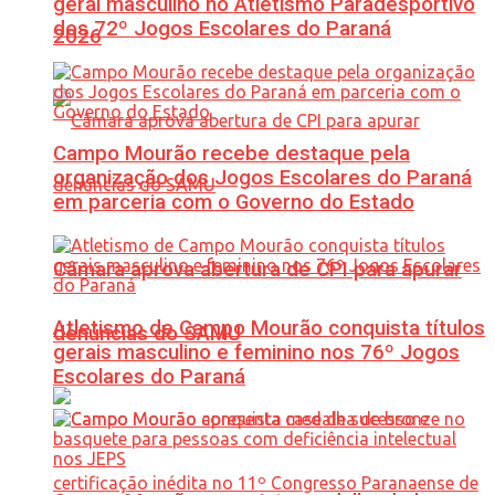
geral masculino no Atletismo Paradesportivo
dos 72º Jogos Escolares do Paraná
2026
Campo Mourão recebe destaque pela
organização dos Jogos Escolares do Paraná
em parceria com o Governo do Estado
Câmara aprova abertura de CPI para apurar
Atletismo de Campo Mourão conquista títulos
denúncias do SAMU
gerais masculino e feminino nos 76º Jogos
Escolares do Paraná