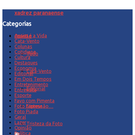
xadrez paranaense
Categorias
Assim é a Vida
Opinião
Cata-Vento
Colunas
Cotidiano
Tudo
Cultura
Destaques
Economia
Cata-Vento
Editorial
Em Dois Tempos
Entretenimento
Editorial
Entrevista
Esporte
Favo com Pimenta
Síntese
Foto Expressão…
Foto Piada
Geral
Lazer
Tristeza da Foto
Opinião
Política