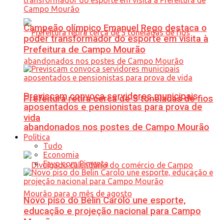
Campeão olímpico Emanuel Rego destaca o
poder transformador do esporte em visita à
Prefeitura de Campo Mourão
Previscam convoca servidores municipais
Prefeitura retira cerca de 5 toneladas de fios
aposentados e pensionistas para prova de
vida
abandonados nos postes de Campo Mourão
Política
Tudo
Economia
Favo com Pimenta
Novo piso do Belin Carolo une esporte,
educação e projeção nacional para Campo