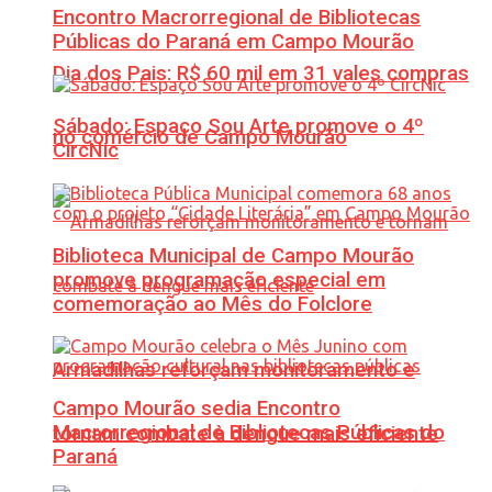
Encontro Macrorregional de Bibliotecas
Públicas do Paraná em Campo Mourão
Dia dos Pais: R$ 60 mil em 31 vales compras
Sábado: Espaço Sou Arte promove o 4º
no comércio de Campo Mourão
CircNic
Biblioteca Municipal de Campo Mourão
promove programação especial em
comemoração ao Mês do Folclore
Armadilhas reforçam monitoramento e
Campo Mourão sedia Encontro
Macrorregional de Bibliotecas Públicas do
tornam combate à dengue mais eficiente
Paraná