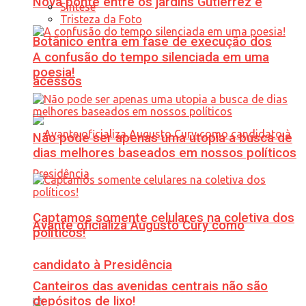
Nova ponte entre os jardins Gutierrez e
Síntese
Tristeza da Foto
Botânico entra em fase de execução dos
A confusão do tempo silenciada em uma
poesia!
acessos
Não pode ser apenas uma utopia a busca de
dias melhores baseados em nossos políticos
Captamos somente celulares na coletiva dos
Avante oficializa Augusto Cury como
políticos!
candidato à Presidência
Canteiros das avenidas centrais não são
depósitos de lixo!