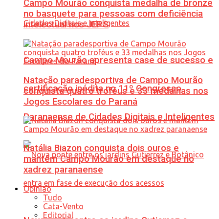
Campo Mourão conquista medalha de bronze
no basquete para pessoas com deficiência
intelectual nos JEPS
Campo Mourão apresenta case de sucesso e
Natação paradesportiva de Campo Mourão
certificação inédita no 11º Congresso
conquista quatro troféus e 33 medalhas nos
Jogos Escolares do Paraná
Paranaense de Cidades Digitais e Inteligentes
Natália Biazon conquista dois ouros e
mantém Campo Mourão em destaque no
xadrez paranaense
Opinião
Tudo
Cata-Vento
Editorial