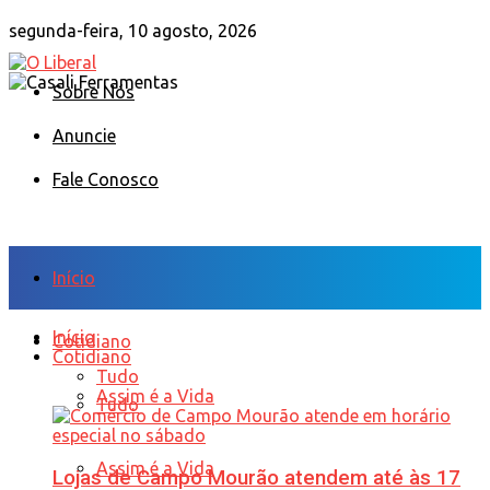
segunda-feira, 10 agosto, 2026
Sobre Nós
Anuncie
Fale Conosco
Início
Início
Cotidiano
Cotidiano
Tudo
Assim é a Vida
Tudo
Assim é a Vida
Lojas de Campo Mourão atendem até às 17