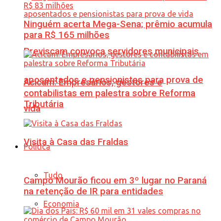
Ninguém acerta Mega-Sena; prêmio acumula
para R$ 165 milhões
Previscam convoca servidores municipais
aposentados e pensionistas para prova de
Acicam: Empresários, gestores e
contabilistas em palestra sobre Reforma
Tributária
vida
Visita à Casa das Fraldas
Política
Tudo
Campo Mourão ficou em 3º lugar no Paraná
na retenção de IR para entidades
Economia