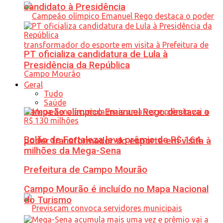
candidato à Presidência
PT oficializa candidatura de Lula à
Presidência da República
Geral
Tudo
Saúde
Campeão olímpico Emanuel Rego destaca o
Bolão de Fortaleza leva prêmio de R$ 164
poder transformador do esporte em visita à
milhões da Mega-Sena
Prefeitura de Campo Mourão
Campo Mourão é incluído no Mapa Nacional
do Turismo