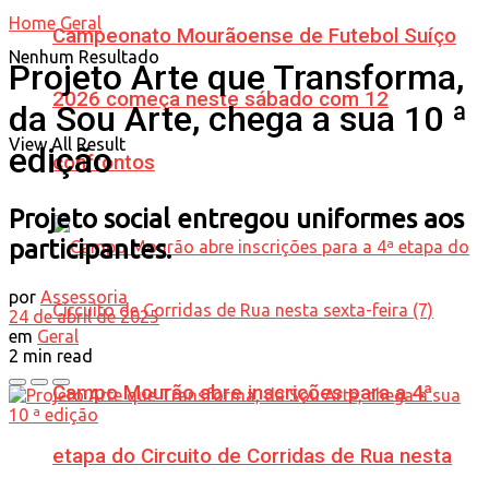
Home
Geral
Campeonato Mourãoense de Futebol Suíço
Nenhum Resultado
Projeto Arte que Transforma,
2026 começa neste sábado com 12
da Sou Arte, chega a sua 10 ª
View All Result
edição
confrontos
Projeto social entregou uniformes aos
participantes.
por
Assessoria
24 de abril de 2025
em
Geral
2 min read
Campo Mourão abre inscrições para a 4ª
etapa do Circuito de Corridas de Rua nesta