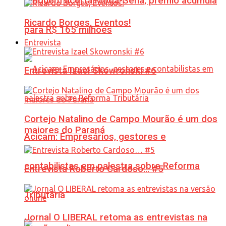
Ninguém acerta Mega-Sena; prêmio acumula
Ricardo Borges, Eventos!
para R$ 165 milhões
Entrevista
Entrevista Izael Skowronski #6
Cortejo Natalino de Campo Mourão é um dos
maiores do Paraná
Acicam: Empresários, gestores e
contabilistas em palestra sobre Reforma
Entrevista Roberto Cardoso… #5
Tributária
Jornal O LIBERAL retoma as entrevistas na