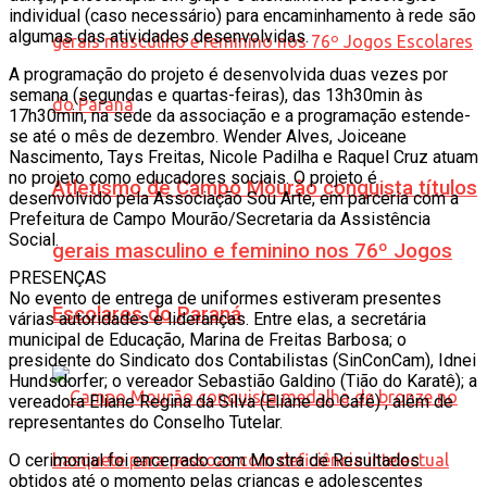
individual (caso necessário) para encaminhamento à rede são
algumas das atividades desenvolvidas.
A programação do projeto é desenvolvida duas vezes por
semana (segundas e quartas-feiras), das 13h30min às
17h30min, na sede da associação e a programação estende-
se até o mês de dezembro. Wender Alves, Joiceane
Nascimento, Tays Freitas, Nicole Padilha e Raquel Cruz atuam
no projeto como educadores sociais. O projeto é
Atletismo de Campo Mourão conquista títulos
desenvolvido pela Associação Sou Arte, em parceria com a
Prefeitura de Campo Mourão/Secretaria da Assistência
Social.
gerais masculino e feminino nos 76º Jogos
PRESENÇAS
No evento de entrega de uniformes estiveram presentes
Escolares do Paraná
várias autoridades e lideranças. Entre elas, a secretária
municipal de Educação, Marina de Freitas Barbosa; o
presidente do Sindicato dos Contabilistas (SinConCam), Idnei
Hundsdorfer; o vereador Sebastião Galdino (Tião do Karatê); a
vereadora Eliane Regina da Silva (Eliane do Café) , além de
representantes do Conselho Tutelar.
O cerimonial foi encerrado com Mostra de Resultados
obtidos até o momento pelas crianças e adolescentes