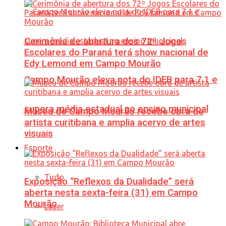
Cerimônia de abertura dos 72º Jogos
Escolares do Paraná terá show nacional de
Edy Lemond em Campo Mourão
Campo Mourão eleva nota do IDEB para 7,1 e
supera média estadual no ensino municipal
Museu de Campo Mourão recebe obra de
artista curitibana e amplia acervo de artes
visuais
Esporte
Tudo
Exposição “Reflexos da Dualidade” será
aberta nesta sexta-feira (31) em Campo
Mourão
Lazer