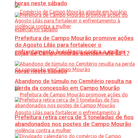
horas neste sábado
Prefeitura de Campo Mourão promove ações
do Agosto Lilás para fortalecer o
enfrentamento à violência contra a mulher
Lojas de Campo Mourão atendem até às 17
horas neste sábado
Abandono de túmulo no Cemitério resulta na
perda da concessão em Campo Mourão
Prefeitura retira cerca de 5 toneladas de fios
abandonados nos postes de Campo Mourão