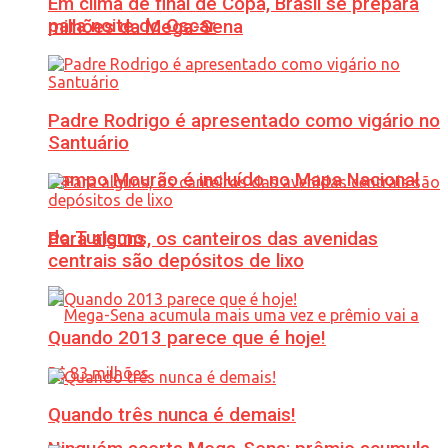
Em clima de final de Copa, Brasil se prepara
para noite do Oscar
milhões da Mega-Sena
Padre Rodrigo é apresentado como vigário no
Santuário
Campo Mourão é incluído no Mapa Nacional
do Turismo
Para alguns, os canteiros das avenidas
centrais são depósitos de lixo
Quando 2013 parece que é hoje!
Quando três nunca é demais!