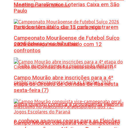
Meeting Paralímpico Loterias Caixa em São
Paulo
Partidos têm até o dia 15 para registrarem
Campeonato Mourãoense de Futebol Suíço
candidaturas nos tribunais
2026 começa neste sábado com 12
confrontos
Campo Mourão abre inscrições para a 4ª
etapa do Circuito de Corridas de Rua nesta
sexta-feira (7)
Saiba quando começa a propaganda eleitoral
e conheça as novas regras para as Eleições
Campo Mourão conquista vice-campeonato