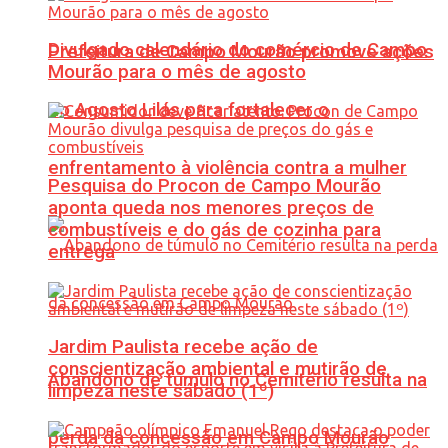
Divulgado calendário do comércio de Campo
Prefeitura de Campo Mourão promove ações
Mourão para o mês de agosto
do Agosto Lilás para fortalecer o
enfrentamento à violência contra a mulher
Pesquisa do Procon de Campo Mourão
aponta queda nos menores preços de
combustíveis e do gás de cozinha para
entrega
Jardim Paulista recebe ação de
conscientização ambiental e mutirão de
Abandono de túmulo no Cemitério resulta na
limpeza neste sábado (1º)
perda da concessão em Campo Mourão