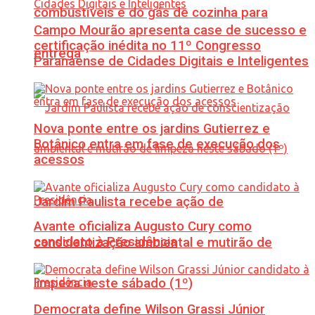
combustíveis e do gás de cozinha para
Campo Mourão apresenta case de sucesso e
certificação inédita no 11º Congresso
entrega
Paranaense de Cidades Digitais e Inteligentes
Nova ponte entre os jardins Gutierrez e
Botânico entra em fase de execução dos
acessos
Jardim Paulista recebe ação de
Avante oficializa Augusto Cury como
candidato à Presidência
conscientização ambiental e mutirão de
limpeza neste sábado (1º)
Democrata define Wilson Grassi Júnior