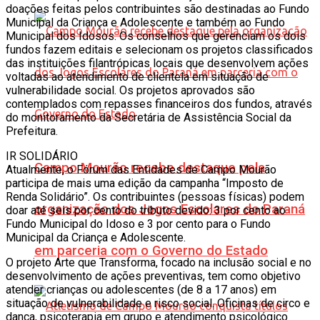
doações feitas pelos contribuintes são destinadas ao Fundo
Municipal da Criança e Adolescente e também ao Fundo
Municipal dos Idosos. Os conselhos que gerenciam os dois
fundos fazem editais e selecionam os projetos classificados
das instituições filantrópicas locais que desenvolvem ações
voltadas ao atendimento de clientela em situação de
vulnerabilidade social. Os projetos aprovados são
contemplados com repasses financeiros dos fundos, através
do monitoramento da Secretária de Assistência Social da
Prefeitura.
IR SOLIDÁRIO
Campo Mourão recebe destaque pela
Atualmente, o Fórum das Entidades de Campo Mourão
participa de mais uma edição da campanha “Imposto de
Renda Solidário”. Os contribuintes (pessoas físicas) podem
organização dos Jogos Escolares do Paraná
doar até seis por cento do tributo devido: 3 por cento ao
Fundo Municipal do Idoso e 3 por cento para o Fundo
Municipal da Criança e Adolescente.
em parceria com o Governo do Estado
O projeto Arte que Transforma, focado na inclusão social e no
desenvolvimento de ações preventivas, tem como objetivo
atender crianças ou adolescentes (de 8 a 17 anos) em
situação de vulnerabilidade e risco social. Oficinas de circo e
dança, psicoterapia em grupo e atendimento psicológico