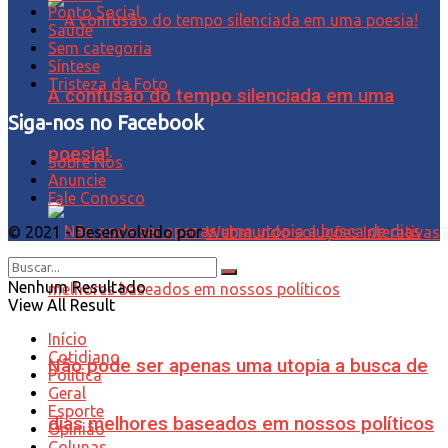
Ponto Social
Saúde
Sem categoria
Síntese
Tristeza da Foto
A confusão do tempo silenciada em uma
Siga-nos no Facebook
poesia!
Sobre Nós
Anuncie
Fale Conosco
© 2021 - Desenvolvido por
Webmundo soluções Interativas
Nenhum Resultado
View All Result
Início
Cotidiano
Não pode ser apenas uma utopia a busca de
Política
Geral
Esporte
dias melhores baseados em nossos políticos
Opinião
Colunas