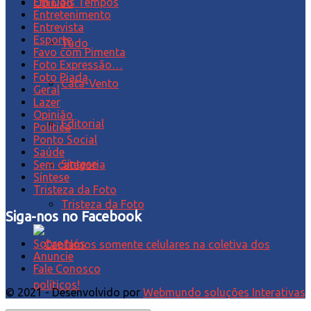
Em Dois Tempos
Opinião
Entretenimento
Entrevista
Esporte
Tudo
Favo com Pimenta
Foto Expressão…
Foto Piada
Cata-Vento
Geral
Lazer
Opinião
Editorial
Política
Ponto Social
Saúde
Síntese
Sem categoria
Síntese
Tristeza da Foto
Tristeza da Foto
Siga-nos no Facebook
Sobre Nós
Anuncie
Fale Conosco
© 2021 - Desenvolvido por
Webmundo soluções Interativas