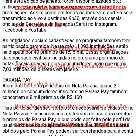
Para esta edição de janeiro, foram disponibilizados 53,3
milhões de bilhetes eletrônicos que concorrem às
no basquete para pessoas com deficiência
premiações. Assim como em todos os meses, o sorteio será
transmitido ao vivo a partir das 9h30, através dos canais
oficiais da Secretaria da Fazenda (Sefa) no Instagram,
intelectual nos JEPS
Facebook e YouTube.
As entidades sociais cadastradas no programa também têm
participação garantida. Neste mês, 1.392 instituições estão
na disputa por 40 prêmios de R$ 5 mil. Essas organizações
da sociedade civil são incluídas no programa por meio de
notas fiscais doadas pelos consumidores, ação que gerou
7,03 milhões de bilhetes em janeiro.
PARANÁ PAY
Além dos sorteios principais do Nota Paraná, quase 2
milhões de consumidores inscritos no Paraná Pay também
concorrem a 8 mil prêmios de R$ 100.
Natação paradesportiva de Campo Mourão
Para participar desses sorteios, é necessário se cadastrar no
Nota Paraná e concordar com os termos de uso dos créditos
e prêmios do Paraná Pay, o que pode ser feito pelo perfil de
conquista quatro troféus e 33 medalhas nos
usuário no site ou no aplicativo (Android ou iOS). Os valores
obtidos pelo Paraná Pay podem ser transferidos para a conta