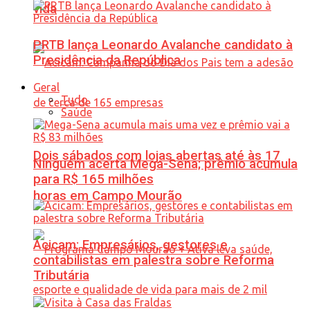
vida
PRTB lança Leonardo Avalanche candidato à
Presidência da República
Geral
Tudo
Saúde
Dois sábados com lojas abertas até às 17
Ninguém acerta Mega-Sena; prêmio acumula
para R$ 165 milhões
horas em Campo Mourão
Acicam: Empresários, gestores e
contabilistas em palestra sobre Reforma
Tributária