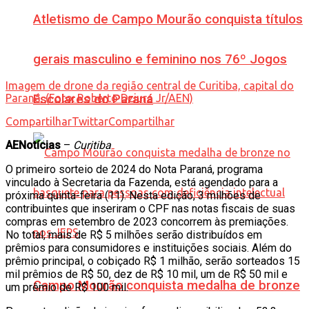
Atletismo de Campo Mourão conquista títulos
gerais masculino e feminino nos 76º Jogos
Imagem de drone da região central de Curitiba, capital do
Paraná. (Foto: Roberto Dziura Jr/AEN)
Escolares do Paraná
Compartilhar
Twittar
Compartilhar
AENotícias
–
Curitiba
O primeiro sorteio de 2024 do Nota Paraná, programa
vinculado à Secretaria da Fazenda, está agendado para a
próxima quinta-feira (11). Nesta edição, 3 milhões de
contribuintes que inseriram o CPF nas notas fiscais de suas
compras em setembro de 2023 concorrem às premiações.
No total, mais de R$ 5 milhões serão distribuídos em
prêmios para consumidores e instituições sociais. Além do
prêmio principal, o cobiçado R$ 1 milhão, serão sorteados 15
mil prêmios de R$ 50, dez de R$ 10 mil, um de R$ 50 mil e
Campo Mourão conquista medalha de bronze
um prêmio de R$ 100 mil.