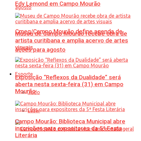
Edy Lemond em Campo Mourão
Cmeg/Campo Mourão define agenda de
Museu de Campo Mourão recebe obra de
artista curitibana e amplia acervo de artes
visuais
ações para agosto
Esporte
Exposição “Reflexos da Dualidade” será
aberta nesta sexta-feira (31) em Campo
Mourão
Tudo
Lazer
Campo Mourão: Biblioteca Municipal abre
inscrições para expositores da 5ª Festa
Literária