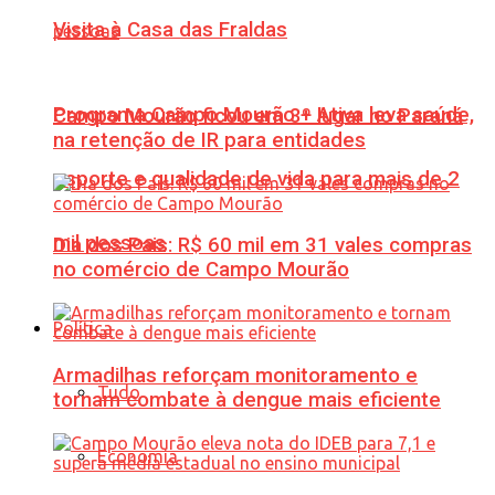
Visita à Casa das Fraldas
Programa Campo Mourão + Ativa leva saúde,
Campo Mourão ficou em 3º lugar no Paraná
na retenção de IR para entidades
esporte e qualidade de vida para mais de 2
mil pessoas
Dia dos Pais: R$ 60 mil em 31 vales compras
no comércio de Campo Mourão
Política
Armadilhas reforçam monitoramento e
Tudo
tornam combate à dengue mais eficiente
Economia