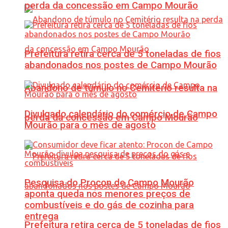
perda da concessão em Campo Mourão
Prefeitura retira cerca de 5 toneladas de fios
abandonados nos postes de Campo Mourão
Abandono de túmulo no Cemitério resulta na
Divulgado calendário do comércio de Campo
perda da concessão em Campo Mourão
Mourão para o mês de agosto
Pesquisa do Procon de Campo Mourão
aponta queda nos menores preços de
combustíveis e do gás de cozinha para
entrega
Prefeitura retira cerca de 5 toneladas de fios