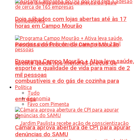
Dois sábados com lojas abertas até às 17
horas em Campo Mourão
Pesquisa do Procon de Campo Mourão
Programa Campo Mourão + Ativa leva saúde,
aponta queda nos menores preços de
esporte e qualidade de vida para mais de 2
mil pessoas
combustíveis e do gás de cozinha para
Política
Tudo
Economia
entrega
Favo com Pimenta
Câmara aprova abertura de CPI para apurar
denúncias do SAMU