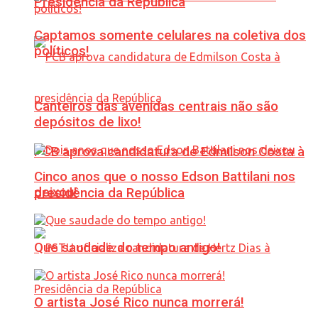
Presidência da República
Captamos somente celulares na coletiva dos
políticos!
Canteiros das avenidas centrais não são
depósitos de lixo!
PCB aprova candidatura de Edmilson Costa à
Cinco anos que o nosso Edson Battilani nos
deixou!
presidência da República
Que saudade do tempo antigo!
O artista José Rico nunca morrerá!