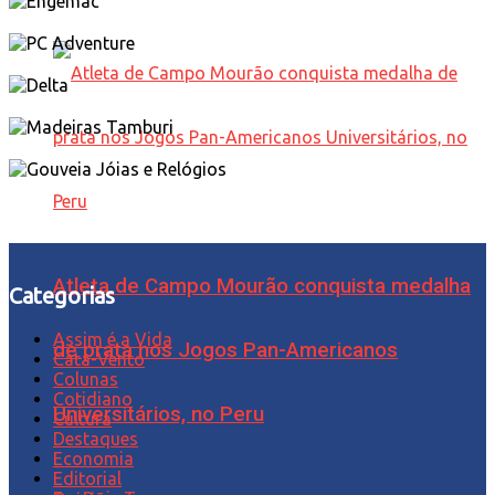
Atleta de Campo Mourão conquista medalha
Categorias
Assim é a Vida
de prata nos Jogos Pan-Americanos
Cata-Vento
Colunas
Cotidiano
Universitários, no Peru
Cultura
Destaques
Economia
Editorial