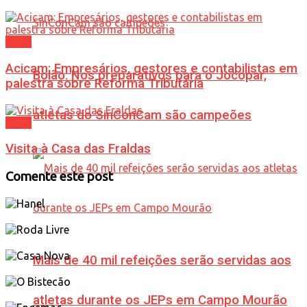
Geral
Acicam: Empresários, gestores e contabilistas em
Bolão: Nos preparativos para o Jocopar,
palestra sobre Reforma Tributária
atletas do SinConCam são campeões
Geral
Visita à Casa das Fraldas
Comente este post
Mais de 40 mil refeições serão servidas aos
atletas durante os JEPs em Campo Mourão