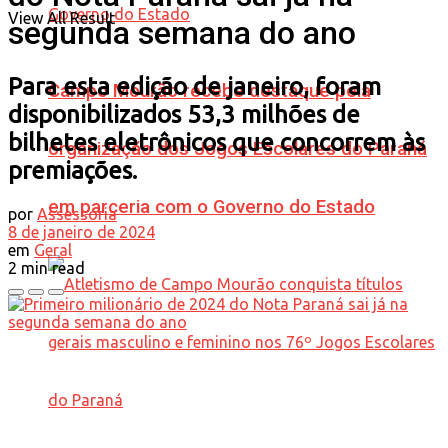
View All Result
segunda semana do ano
Para esta edição de janeiro, foram
Campo Mourão recebe destaque pela
disponibilizados 53,3 milhões de
bilhetes eletrônicos que concorrem às
organização dos Jogos Escolares do Paraná
premiações.
em parceria com o Governo do Estado
por
Assessoria
8 de janeiro de 2024
em
Geral
2 min read