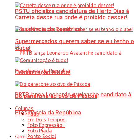
PSTU oficializa candidatura de Hertz Dias à
Carreta desce rua onde é proibido descer!
Presidência da República
Supermercados querem saber se eu tenho o
clube!
Comunicação é tudo!
PRTB lança Leonardo Avalanche candidato à
Do panetone ao ovo de Páscoa
Colunas
Presidência da República
Tudo
Em Dois Tempos
Foto Expressão...
Foto Piada
Ponto Social
Geral