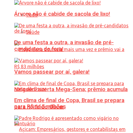
Árvore não é cabide de sacola de lixo!
Tudo
Saúde
De uma festa a outra, a invasão de pré-
candidatos de fora!
Vamos passear por aí, galera!
Ninguém acerta Mega-Sena; prêmio acumula
Em clima de final de Copa, Brasil se prepara
para R$ 165 milhões
para noite do Oscar