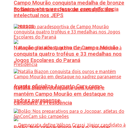
Campo Mourão conquista medalha de bronze
no basquete para pessoas com deficiência
Botânico entra em fase de execução dos
intelectual nos JEPS
acessos
Natação paradesportiva de Campo Mourão
conquista quatro troféus e 33 medalhas nos
Jogos Escolares do Paraná
Avante oficializa Augusto Cury como
Natália Biazon conquista dois ouros e
mantém Campo Mourão em destaque no
xadrez paranaense
candidato à Presidência
Bolão: Nos preparativos para o Jocopar,