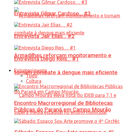
Entrevista Gilmar Cardoso… #3
Entrevista Jair Elias… #2
Armadilhas reforçam monitoramento e
Entrevista Diego Reis… #1
Entretenimento
tornam combate à dengue mais eficiente
Tudo
Cultura
Encontro Macrorregional de Bibliotecas
Públicas do Paraná em Campo Mourão