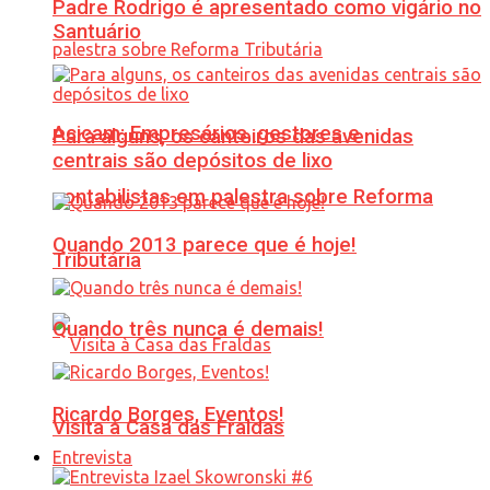
Padre Rodrigo é apresentado como vigário no
Santuário
Acicam: Empresários, gestores e
Para alguns, os canteiros das avenidas
centrais são depósitos de lixo
contabilistas em palestra sobre Reforma
Quando 2013 parece que é hoje!
Tributária
Quando três nunca é demais!
Ricardo Borges, Eventos!
Visita à Casa das Fraldas
Entrevista