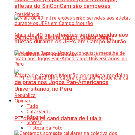
atletas do SinConCam são campeões
Mais de 40 mil refeições serão servidas aos
Democrata define Wilson Grassi Júnior
atletas durante os JEPs em Campo Mourão
candidato à Presidência
Atleta de Campo Mourão conquista medalha
de prata nos Jogos Pan-Americanos
Universitários, no Peru
Opinião
Tudo
Cata-Vento
Editorial
PT oficializa candidatura de Lula à
Síntese
Tristeza da Foto