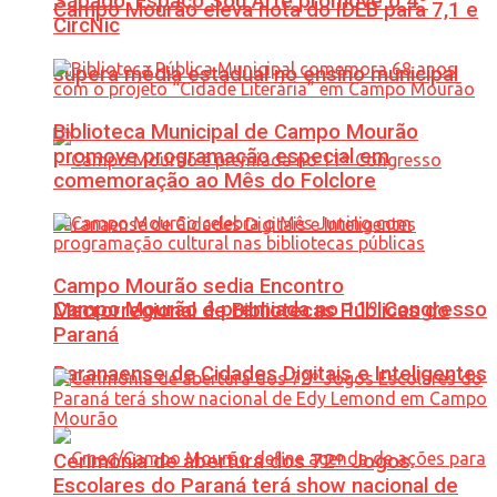
Sábado: Espaço Sou Arte promove o 4º
Campo Mourão eleva nota do IDEB para 7,1 e
CircNic
supera média estadual no ensino municipal
Biblioteca Municipal de Campo Mourão
promove programação especial em
comemoração ao Mês do Folclore
Campo Mourão sedia Encontro
Campo Mourão é premiada no 11º Congresso
Macrorregional de Bibliotecas Públicas do
Paraná
Paranaense de Cidades Digitais e Inteligentes
Cerimônia de abertura dos 72º Jogos
Escolares do Paraná terá show nacional de