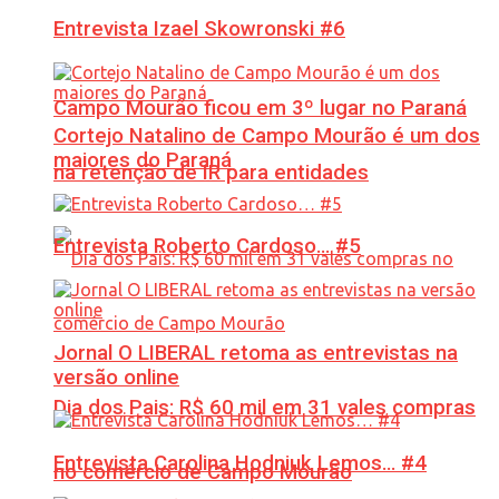
Entrevista Izael Skowronski #6
Campo Mourão ficou em 3º lugar no Paraná
Cortejo Natalino de Campo Mourão é um dos
maiores do Paraná
na retenção de IR para entidades
Entrevista Roberto Cardoso… #5
Jornal O LIBERAL retoma as entrevistas na
versão online
Dia dos Pais: R$ 60 mil em 31 vales compras
Entrevista Carolina Hodniuk Lemos… #4
no comércio de Campo Mourão