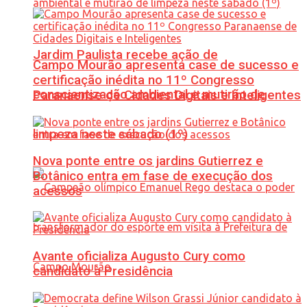
Jardim Paulista recebe ação de
Campo Mourão apresenta case de sucesso e
certificação inédita no 11º Congresso
conscientização ambiental e mutirão de
Paranaense de Cidades Digitais e Inteligentes
limpeza neste sábado (1º)
Nova ponte entre os jardins Gutierrez e
Botânico entra em fase de execução dos
acessos
Avante oficializa Augusto Cury como
candidato à Presidência