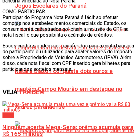
bancária vinculada ao Nota Paraná.
Jogos Escolares do Paraná
COMO PARTICIPAR
Participar do Programa Nota Paraná é fácil: ao efetuar
compras nos estabelecimentos comerciais do Estado, os
consumidores cadastrados solicitam a inclusão do CPF na
nota fiscal, o que possibilita o acúmulo de créditos.
Esses créditos podem ser transferidos para a conta bancária
do participante ou utilizados para abater valores do Imposto
sobre a Propriedade de Veículos Automotores (IPVA). Além
disso, cada nota fiscal com CPF inserido gera bilhetes para
participar dos sorteios mensais.
Natália Biazon conquista dois ouros e
mantém Campo Mourão em destaque no
VEJA
TAMBÉM
xadrez paranaense
Geral
Ninguém acerta Mega-Sena; prêmio acumula para
R$ 165 milhões