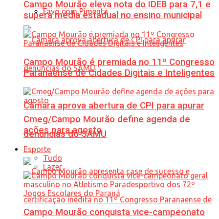
Campo Mourão eleva nota do IDEB para 7,1 e
Favo com Pimenta
supera média estadual no ensino municipal
Campo Mourão é premiada no 11º Congresso
Paranaense de Cidades Digitais e Inteligentes
Câmara aprova abertura de CPI para apurar
Cmeg/Campo Mourão define agenda de
ações para agosto
denúncias do SAMU
Esporte
Tudo
Lazer
Campo Mourão conquista vice-campeonato