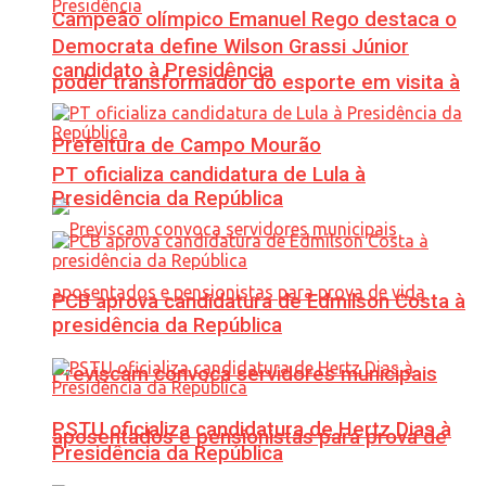
Campeão olímpico Emanuel Rego destaca o
Democrata define Wilson Grassi Júnior
candidato à Presidência
poder transformador do esporte em visita à
Prefeitura de Campo Mourão
PT oficializa candidatura de Lula à
Presidência da República
PCB aprova candidatura de Edmilson Costa à
presidência da República
Previscam convoca servidores municipais
PSTU oficializa candidatura de Hertz Dias à
aposentados e pensionistas para prova de
Presidência da República