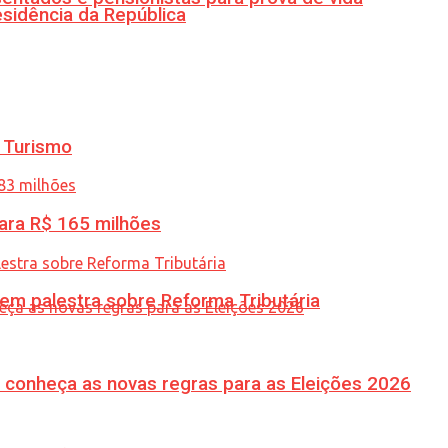
esidência da República
 Turismo
ara R$ 165 milhões
 em palestra sobre Reforma Tributária
 conheça as novas regras para as Eleições 2026