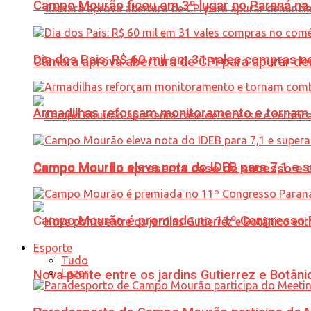
Campo Mourão ficou em 3º lugar no Paraná na 
Dia dos Pais: R$ 60 mil em 31 vales compras
Câmara aprova abertura de CPI para apurar d
Armadilhas reforçam monitoramento e tornam 
Campo Mourão eleva nota do IDEB para 7,1 e s
Campo Mourão apresenta case de sucesso e cer
Campo Mourão é premiada no 11º Congresso Pa
Esporte
Tudo
Lazer
Nova ponte entre os jardins Gutierrez e Botâ