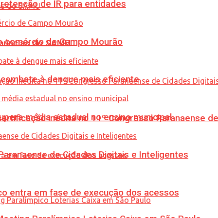
retenção de IR para entidades
 no comércio de Campo Mourão
enúncias do SAMU
combate à dengue mais eficiente
upera média estadual no ensino municipal
tificação inédita no 11º Congresso Paranaense de C
ranaense de Cidades Digitais e Inteligentes
nico entra em fase de execução dos acessos