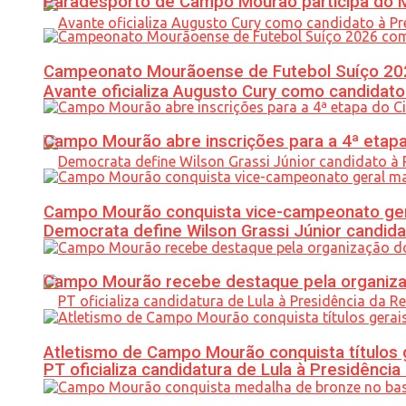
Paradesporto de Campo Mourão participa do M
Campeonato Mourãoense de Futebol Suíço 20
Avante oficializa Augusto Cury como candidato
Campo Mourão abre inscrições para a 4ª etapa 
Campo Mourão conquista vice-campeonato gera
Democrata define Wilson Grassi Júnior candida
Campo Mourão recebe destaque pela organiza
Atletismo de Campo Mourão conquista títulos 
PT oficializa candidatura de Lula à Presidência