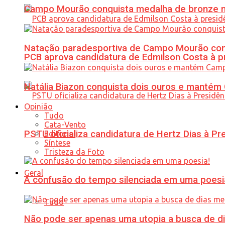
Campo Mourão conquista medalha de bronze no
Natação paradesportiva de Campo Mourão conq
PCB aprova candidatura de Edmilson Costa à p
Natália Biazon conquista dois ouros e mant
Opinião
Tudo
Cata-Vento
PSTU oficializa candidatura de Hertz Dias à Pr
Editorial
Síntese
Tristeza da Foto
Geral
A confusão do tempo silenciada em uma poesi
Tudo
Não pode ser apenas uma utopia a busca de d