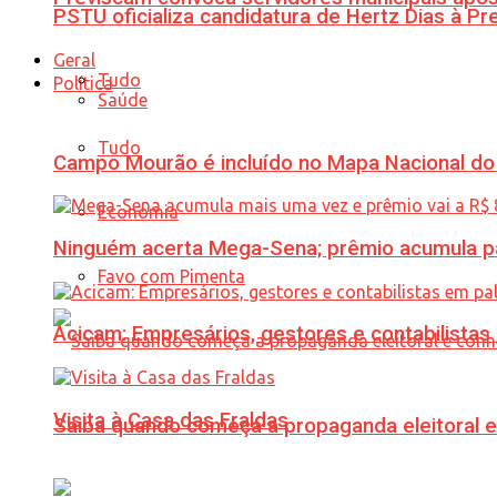
PSTU oficializa candidatura de Hertz Dias à Pr
Geral
Tudo
Política
Saúde
Tudo
Campo Mourão é incluído no Mapa Nacional do
Economia
Ninguém acerta Mega-Sena; prêmio acumula p
Favo com Pimenta
Acicam: Empresários, gestores e contabilistas
Visita à Casa das Fraldas
Saiba quando começa a propaganda eleitoral e