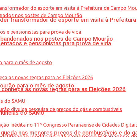
er transformador do esporte em visita à Prefeitu
os abandonados nos postes de Campo Mourão
entados e pensionistas para prova de vida
Mourão para o mês de agosto
 conheça as novas regras para as Eleições 2026
enúncias do SAMU
queda nos menores preços de combustíveis e do gá
tificação inédita no 11º Congresso Paranaense de C