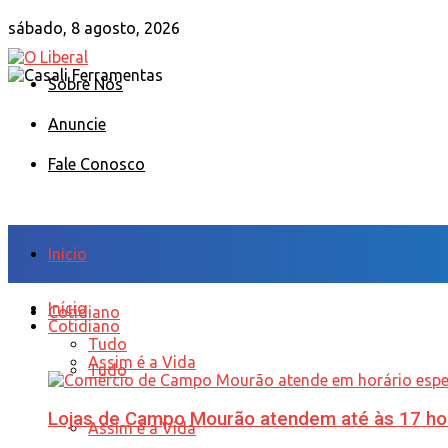
sábado, 8 agosto, 2026
Sobre Nós
Anuncie
Fale Conosco
Início
Início
Cotidiano
Cotidiano
Tudo
Assim é a Vida
Tudo
Lojas de Campo Mourão atendem até às 17 ho
Assim é a Vida