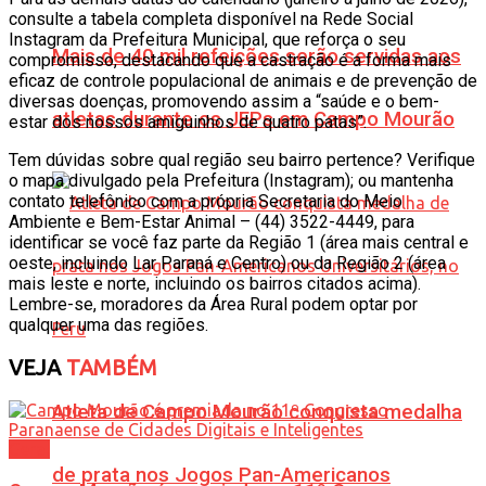
consulte a tabela completa disponível na Rede Social
Instagram da Prefeitura Municipal, que reforça o seu
Mais de 40 mil refeições serão servidas aos
compromisso, destacando que a castração é a forma mais
eficaz de controle populacional de animais e de prevenção de
diversas doenças, promovendo assim a “saúde e o bem-
atletas durante os JEPs em Campo Mourão
estar dos nossos amiguinhos de quatro patas”.
Tem dúvidas sobre qual região seu bairro pertence? Verifique
o mapa divulgado pela Prefeitura (Instagram); ou mantenha
contato telefônico com a própria Secretaria do Meio
Ambiente e Bem-Estar Animal – (44) 3522-4449, para
identificar se você faz parte da Região 1 (área mais central e
oeste, incluindo Lar Paraná e Centro) ou da Região 2 (área
mais leste e norte, incluindo os bairros citados acima).
Lembre-se, moradores da Área Rural podem optar por
qualquer uma das regiões.
VEJA
TAMBÉM
Atleta de Campo Mourão conquista medalha
Geral
de prata nos Jogos Pan-Americanos