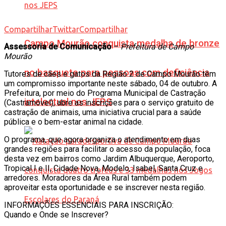
Compartilhar
Twittar
Compartilhar
Campo Mourão conquista medalha de bronze
Assessoria de Comunicação
–
Prefeitura de Campo
Mourão
no basquete para pessoas com deficiência
Tutores de cães e gatos da Região 2 de Campo Mourão têm
um compromisso importante neste sábado, 04 de outubro. A
Prefeitura, por meio do Programa Municipal de Castração
intelectual nos JEPS
(Castramóvel), abre as inscrições para o serviço gratuito de
castração de animais, uma iniciativa crucial para a saúde
pública e o bem-estar animal na cidade.
O programa, que agora organiza o atendimento em duas
grandes regiões para facilitar o acesso da população, foca
desta vez em bairros como Jardim Albuquerque, Aeroporto,
Tropical I e II, Cidade Nova, Modelo, Isabel, Santa Cruz e
arredores. Moradores da Área Rural também podem
aproveitar esta oportunidade e se inscrever nesta região.
INFORMAÇÕES ESSENCIAIS PARA INSCRIÇÃO:
Quando e Onde se Inscrever?