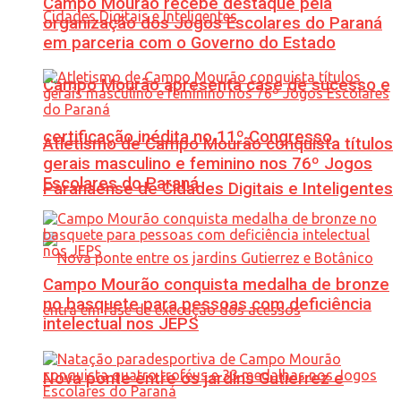
Campo Mourão recebe destaque pela
organização dos Jogos Escolares do Paraná
em parceria com o Governo do Estado
Campo Mourão apresenta case de sucesso e
certificação inédita no 11º Congresso
Atletismo de Campo Mourão conquista títulos
gerais masculino e feminino nos 76º Jogos
Escolares do Paraná
Paranaense de Cidades Digitais e Inteligentes
Campo Mourão conquista medalha de bronze
no basquete para pessoas com deficiência
intelectual nos JEPS
Nova ponte entre os jardins Gutierrez e