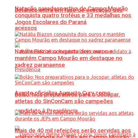
Natação paradesportiva de Campo Mourão
Botânico entra em fase de execução dos
conquista quatro troféus e 33 medalhas nos
Jogos Escolares do Paraná
acessos
Natália Biazon conquista dois ouros e
mantém Campo Mourão em destaque no
xadrez paranaense
Avante oficializa Augusto Cury como
Bolão: Nos preparativos para o Jocopar,
atletas do SinConCam são campeões
candidato à Presidência
Mais de 40 mil refeições serão servidas aos
atletas durante os JEPs em Campo Mourão