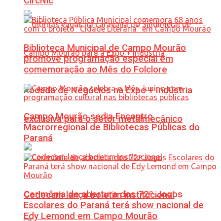
CircNic
Biblioteca Municipal de Campo Mourão
promove programação especial em
comemoração ao Mês do Folclore
Rodada de Negócios na Expo + Indústria
Campo Mourão sedia Encontro
exclusiva para o setor metalmecânico
Macrorregional de Bibliotecas Públicas do
Paraná
Cerimônia de abertura dos 72º Jogos
Codecam lança boletim institucional
Escolares do Paraná terá show nacional de
Edy Lemond em Campo Mourão