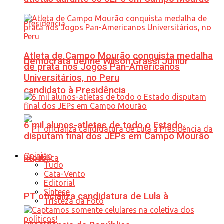
Atleta de Campo Mourão conquista medalha
Democrata define Wilson Grassi Júnior
de prata nos Jogos Pan-Americanos
Universitários, no Peru
candidato à Presidência
6 mil alunos-atletas de todo o Estado
disputam final dos JEPs em Campo Mourão
Opinião
Tudo
Cata-Vento
Editorial
Síntese
PT oficializa candidatura de Lula à
Tristeza da Foto