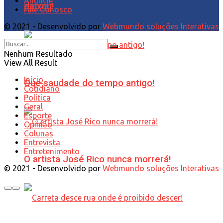
Anuncie
deixou!
Fale Conosco
© 2021 - Desenvolvido por
Webmundo soluções Interativas
Nenhum Resultado
View All Result
Início
Que saudade do tempo antigo!
Cotidiano
Política
Geral
Esporte
Opinião
Colunas
Entrevista
Entretenimento
O artista José Rico nunca morrerá!
© 2021 - Desenvolvido por
Webmundo soluções Interativas