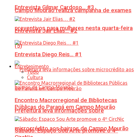
Entrevista Gilmar Cardoso… #3
Campo Mourão realiza campanha de exames
preventivos para mulheres nesta quarta-feira
Entrevista Jair Elias… #2
(5)
Entrevista Diego Reis… #1
Entretenimento
Tudo
Cultura
Encontro Macrorregional de Bibliotecas
Públicas do Paraná em Campo Mourão
Prefeitura leva informações sobre
microcrédito aos bairros de Campo Mourão
Sábado: Espaço Sou Arte promove o 4º