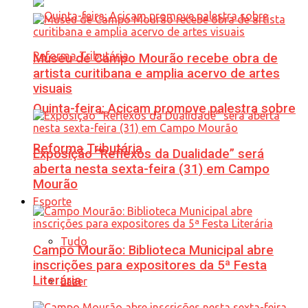
Museu de Campo Mourão recebe obra de
artista curitibana e amplia acervo de artes
visuais
Quinta-feira: Acicam promove palestra sobre
Reforma Tributária
Exposição “Reflexos da Dualidade” será
aberta nesta sexta-feira (31) em Campo
Mourão
Esporte
Tudo
Campo Mourão: Biblioteca Municipal abre
inscrições para expositores da 5ª Festa
Literária
Lazer