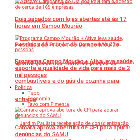
Dois sábados com lojas abertas até às 17
horas em Campo Mourão
Pesquisa do Procon de Campo Mourão
Programa Campo Mourão + Ativa leva saúde,
aponta queda nos menores preços de
esporte e qualidade de vida para mais de 2
mil pessoas
combustíveis e do gás de cozinha para
Política
Tudo
Economia
entrega
Favo com Pimenta
Câmara aprova abertura de CPI para apurar
denúncias do SAMU