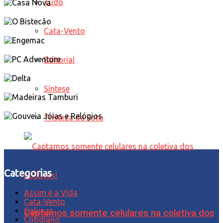
Tudo
Cata-Vento
Editorial
Síntese
Tristeza da Foto
Categorias
Assim é a Vida
Cata-Vento
Colunas
Captamos somente celulares na coletiva dos
Cotidiano