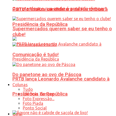
Carreta desce rua onde é proibido descer!
PSTU oficializa candidatura de Hertz Dias à
Presidência da República
Supermercados querem saber se eu tenho o
clube!
Comunicação é tudo!
Do panetone ao ovo de Páscoa
PRTB lança Leonardo Avalanche candidato à
Colunas
Tudo
Presidência da República
Em Dois Tempos
Foto Expressão...
Foto Piada
Ponto Social
Geral