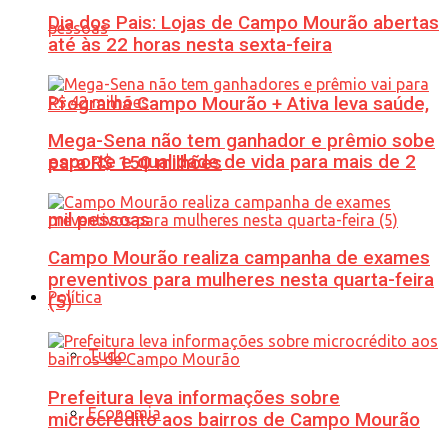
Dia dos Pais: Lojas de Campo Mourão abertas
até às 22 horas nesta sexta-feira
Programa Campo Mourão + Ativa leva saúde,
Mega-Sena não tem ganhador e prêmio sobe
esporte e qualidade de vida para mais de 2
para R$ 150 milhões
mil pessoas
Campo Mourão realiza campanha de exames
preventivos para mulheres nesta quarta-feira
Política
(5)
Tudo
Prefeitura leva informações sobre
Economia
microcrédito aos bairros de Campo Mourão