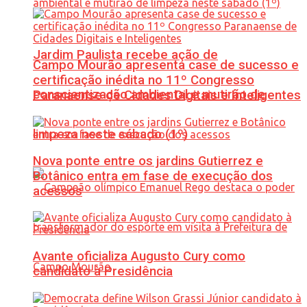
Jardim Paulista recebe ação de
Campo Mourão apresenta case de sucesso e
certificação inédita no 11º Congresso
conscientização ambiental e mutirão de
Paranaense de Cidades Digitais e Inteligentes
limpeza neste sábado (1º)
Nova ponte entre os jardins Gutierrez e
Botânico entra em fase de execução dos
acessos
Avante oficializa Augusto Cury como
candidato à Presidência