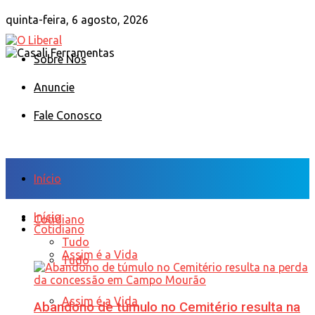
quinta-feira, 6 agosto, 2026
Sobre Nós
Anuncie
Fale Conosco
Início
Início
Cotidiano
Cotidiano
Tudo
Assim é a Vida
Tudo
Assim é a Vida
Abandono de túmulo no Cemitério resulta na