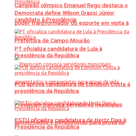
Campeão olímpico Emanuel Rego destaca o
Democrata define Wilson Grassi Júnior
candidato à Presidência
poder transformador do esporte em visita à
Prefeitura de Campo Mourão
PT oficializa candidatura de Lula à
Presidência da República
PCB aprova candidatura de Edmilson Costa à
presidência da República
Previscam convoca servidores municipais
PSTU oficializa candidatura de Hertz Dias à
aposentados e pensionistas para prova de
Presidência da República