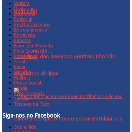
Cultura
Destaques
políticos!
Economia
Editorial
Em Dois Tempos
Entretenimento
Entrevista
Esporte
Favo com Pimenta
Foto Expressão…
Canteiros das avenidas centrais não são
Foto Piada
Geral
Lazer
Opinião
depósitos de lixo!
Política
Ponto Social
Saúde
Sem categoria
Síntese
Tristeza da Foto
Siga-nos no Facebook
Cinco anos que o nosso Edson Battilani nos
Sobre Nós