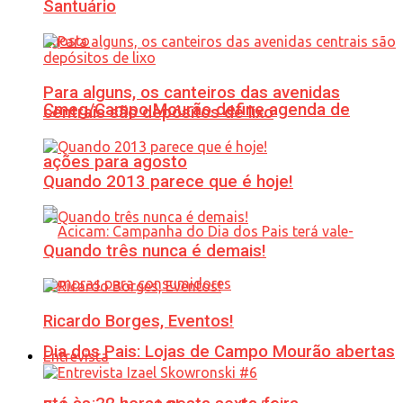
Santuário
Para alguns, os canteiros das avenidas
Cmeg/Campo Mourão define agenda de
centrais são depósitos de lixo
ações para agosto
Quando 2013 parece que é hoje!
Quando três nunca é demais!
Ricardo Borges, Eventos!
Dia dos Pais: Lojas de Campo Mourão abertas
Entrevista