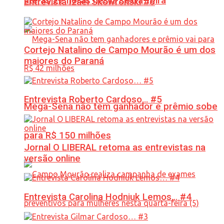
até às 22 horas nesta sexta-feira
Entrevista Izael Skowronski #6
Cortejo Natalino de Campo Mourão é um dos
maiores do Paraná
Entrevista Roberto Cardoso… #5
Mega-Sena não tem ganhador e prêmio sobe
para R$ 150 milhões
Jornal O LIBERAL retoma as entrevistas na
versão online
Entrevista Carolina Hodniuk Lemos… #4