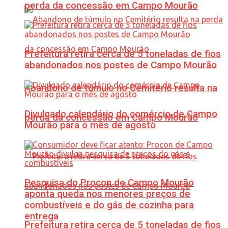
perda da concessão em Campo Mourão
Prefeitura retira cerca de 5 toneladas de fios
abandonados nos postes de Campo Mourão
Abandono de túmulo no Cemitério resulta na
Divulgado calendário do comércio de Campo
perda da concessão em Campo Mourão
Mourão para o mês de agosto
Pesquisa do Procon de Campo Mourão
aponta queda nos menores preços de
combustíveis e do gás de cozinha para
entrega
Prefeitura retira cerca de 5 toneladas de fios