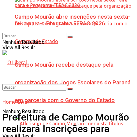
Campo Mourão abre inscrições nesta sexta-
feira para o Programa FEPAC 2026
Nenhum Resultado
View All Result
Campo Mourão recebe destaque pela
organização dos Jogos Escolares do Paraná
em parceria com o Governo do Estado
Home
Geral
Nenhum Resultado
Prefeitura de Campo Mourão
realizará Inscrições para
View All Result