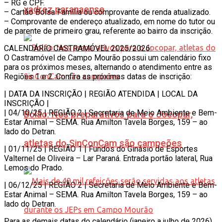
– RG e CPF.
xadrez paranaense
– Cartão Bolsa Família ou comprovante de renda atualizado.
– Comprovante de endereço atualizado, em nome do tutor ou
de parente de primeiro grau, referente ao bairro da inscrição.
CALENDÁRIO CASTRAMÓVEL 2025/2026:
O Castramóvel de Campo Mourão possui um calendário fixo
para os próximos meses, alternando o atendimento entre as
Regiões 1 e 2. Confira as próximas datas de inscrição:
| DATA DA INSCRIÇÃO | REGIÃO ATENDIDA | LOCAL DA
INSCRIÇÃO |
| 04/10/25 | REGIÃO 2 | Secretaria de Meio Ambiente e Bem-
Bolão: Nos preparativos para o Jocopar,
Estar Animal – SEMA. Rua Amilton Tavela Borges, 159 – ao
lado do Detran.
atletas do SinConCam são campeões
| 01/11/25 | REGIÃO 1 | Fundos do Ginásio de Esportes
Valternel de Oliveira – Lar Paraná. Entrada portão lateral, Rua
Lemos do Prado.
| 06/12/25 | REGIÃO 2 | Secretaria de Meio Ambiente e Bem-
Estar Animal – SEMA. Rua Amilton Tavela Borges, 159 – ao
lado do Detran.
Para as demais datas do calendário (janeiro a julho de 2026),