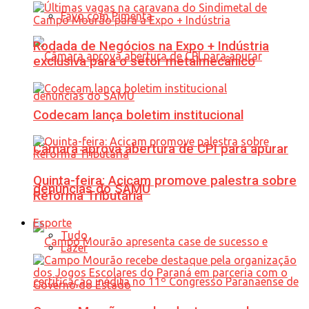
Favo com Pimenta
Rodada de Negócios na Expo + Indústria
exclusiva para o setor metalmecânico
Codecam lança boletim institucional
Câmara aprova abertura de CPI para apurar
Quinta-feira: Acicam promove palestra sobre
denúncias do SAMU
Reforma Tributária
Esporte
Tudo
Lazer