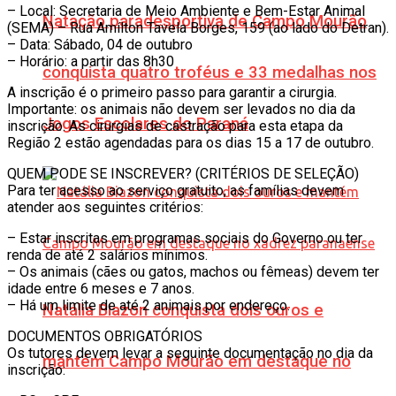
– Local: Secretaria de Meio Ambiente e Bem-Estar Animal
Natação paradesportiva de Campo Mourão
(SEMA) – Rua Amílton Tavela Borges, 159 (ao lado do Detran).
– Data: Sábado, 04 de outubro
– Horário: a partir das 8h30
conquista quatro troféus e 33 medalhas nos
A inscrição é o primeiro passo para garantir a cirurgia.
Importante: os animais não devem ser levados no dia da
Jogos Escolares do Paraná
inscrição. As cirurgias de castração para esta etapa da
Região 2 estão agendadas para os dias 15 a 17 de outubro.
QUEM PODE SE INSCREVER? (CRITÉRIOS DE SELEÇÃO)
Para ter acesso ao serviço gratuito, as famílias devem
atender aos seguintes critérios:
– Estar inscritas em programas sociais do Governo ou ter
renda de até 2 salários mínimos.
– Os animais (cães ou gatos, machos ou fêmeas) devem ter
idade entre 6 meses e 7 anos.
– Há um limite de até 2 animais por endereço.
Natália Biazon conquista dois ouros e
DOCUMENTOS OBRIGATÓRIOS
Os tutores devem levar a seguinte documentação no dia da
mantém Campo Mourão em destaque no
inscrição: