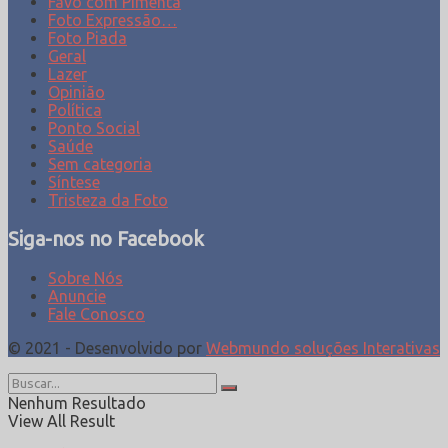
Favo com Pimenta
Foto Expressão…
Foto Piada
Geral
Lazer
Opinião
Política
Ponto Social
Saúde
Sem categoria
Síntese
Tristeza da Foto
Siga-nos no Facebook
Sobre Nós
Anuncie
Fale Conosco
© 2021 - Desenvolvido por
Webmundo soluções Interativas
Nenhum Resultado
View All Result