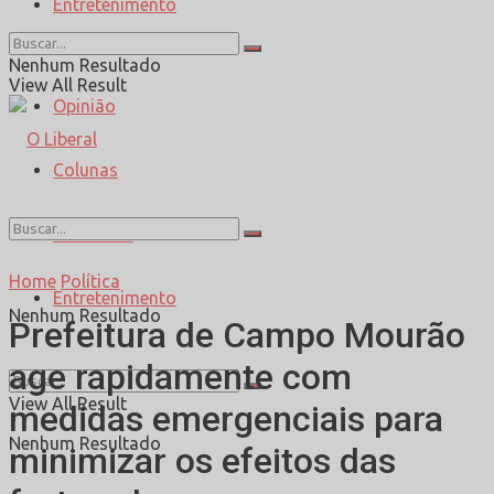
Entretenimento
Esporte
Nenhum Resultado
View All Result
Opinião
Colunas
Entrevista
Home
Política
Entretenimento
Nenhum Resultado
Prefeitura de Campo Mourão
age rapidamente com
View All Result
medidas emergenciais para
Nenhum Resultado
minimizar os efeitos das