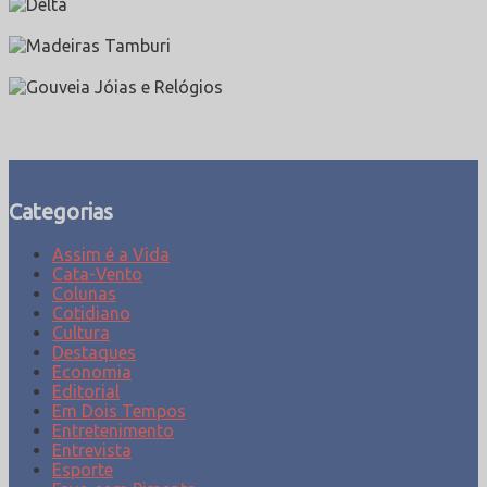
Categorias
Assim é a Vida
Cata-Vento
Colunas
Cotidiano
Cultura
Destaques
Economia
Editorial
Em Dois Tempos
Entretenimento
Entrevista
Esporte