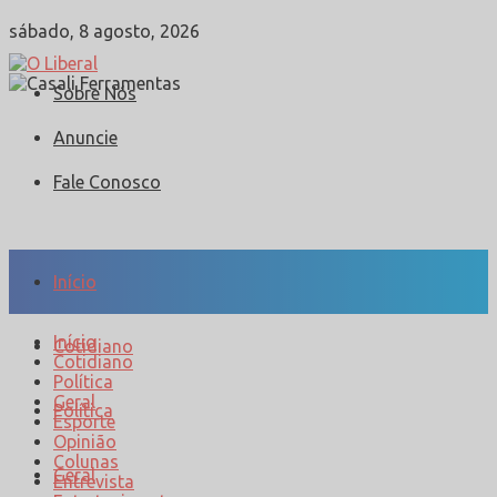
sábado, 8 agosto, 2026
Sobre Nós
Anuncie
Fale Conosco
Início
Início
Cotidiano
Cotidiano
Política
Geral
Política
Esporte
Opinião
Colunas
Geral
Entrevista