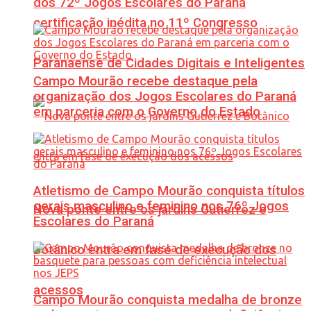
dos 72º Jogos Escolares do Paraná
certificação inédita no 11º Congresso
Paranaense de Cidades Digitais e Inteligentes
Campo Mourão recebe destaque pela
organização dos Jogos Escolares do Paraná
em parceria com o Governo do Estado
Atletismo de Campo Mourão conquista títulos
gerais masculino e feminino nos 76º Jogos
Nova ponte entre os jardins Gutierrez e
Escolares do Paraná
Botânico entra em fase de execução dos
acessos
Campo Mourão conquista medalha de bronze