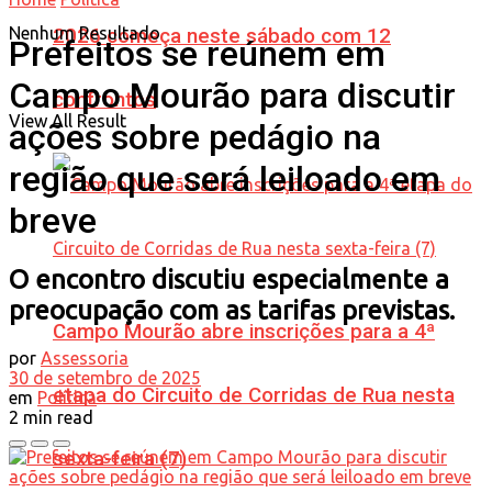
Nenhum Resultado
2026 começa neste sábado com 12
Prefeitos se reúnem em
Campo Mourão para discutir
confrontos
View All Result
ações sobre pedágio na
região que será leiloado em
breve
O encontro discutiu especialmente a
preocupação com as tarifas previstas.
Campo Mourão abre inscrições para a 4ª
por
Assessoria
30 de setembro de 2025
etapa do Circuito de Corridas de Rua nesta
em
Política
2 min read
sexta-feira (7)