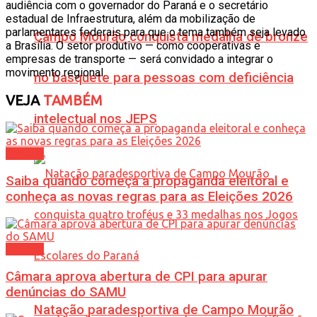
audiência com o governador do Paraná e o secretário
estadual de Infraestrutura, além da mobilização de
parlamentares federais para que o tema também seja levado
Campo Mourão conquista medalha de bronze
a Brasília. O setor produtivo — como cooperativas e
empresas de transporte — será convidado a integrar o
movimento regional.
no basquete para pessoas com deficiência
VEJA
TAMBÉM
intelectual nos JEPS
Política
Saiba quando começa a propaganda eleitoral e
conheça as novas regras para as Eleições 2026
Política
Câmara aprova abertura de CPI para apurar
denúncias do SAMU
Natação paradesportiva de Campo Mourão