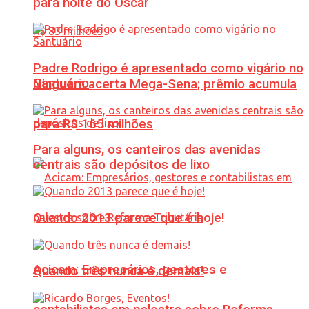
para noite do Oscar
Padre Rodrigo é apresentado como vigário no
Santuário
Ninguém acerta Mega-Sena; prêmio acumula
para R$ 165 milhões
Para alguns, os canteiros das avenidas
centrais são depósitos de lixo
Quando 2013 parece que é hoje!
Acicam: Empresários, gestores e
Quando três nunca é demais!