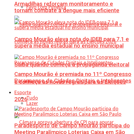
Armadilhas reforçam monitoramento e
Favo com Pimenta
tornam combate à dengue mais eficiente
Campo Mourão eleva nota do IDEB para 7,1 e
supera média estadual no ensino municipal
Saiba quando começa a propaganda eleitoral
Campo Mourão é premiada no 11º Congresso
Paranaense de Cidades Digitais e Inteligentes
e conheça as novas regras para as Eleições
Esporte
Tudo
2026
Lazer
Paradesporto de Campo Mourão participa do
Meeting Paralímpico Loterias Caixa em São