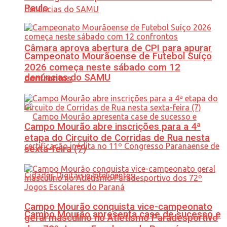
Paulo
Câmara aprova abertura de CPI para apurar
Campeonato Mourãoense de Futebol Suíço
2026 começa neste sábado com 12
denúncias do SAMU
confrontos
Campo Mourão abre inscrições para a 4ª
etapa do Circuito de Corridas de Rua nesta
sexta-feira (7)
Campo Mourão conquista vice-campeonato
Campo Mourão apresenta case de sucesso e
geral masculino no Atletismo Paradesportivo