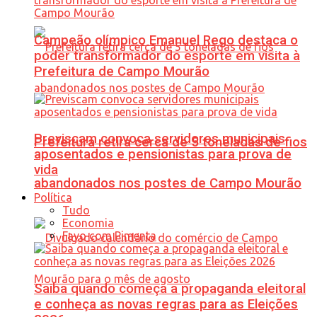
Campeão olímpico Emanuel Rego destaca o
poder transformador do esporte em visita à
Prefeitura de Campo Mourão
Previscam convoca servidores municipais
Prefeitura retira cerca de 5 toneladas de fios
aposentados e pensionistas para prova de
vida
abandonados nos postes de Campo Mourão
Política
Tudo
Economia
Favo com Pimenta
Saiba quando começa a propaganda eleitoral
e conheça as novas regras para as Eleições