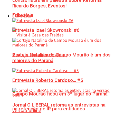
contabilistas em palestra sobre Reforma
Ricardo Borges, Eventos!
Tributária
Entrevista
Entrevista Izael Skowronski #6
Visita à Casa das Fraldas
Cortejo Natalino de Campo Mourão é um dos
maiores do Paraná
Entrevista Roberto Cardoso… #5
Campo Mourão ficou em 3º lugar no Paraná
Jornal O LIBERAL retoma as entrevistas na
na retenção de IR para entidades
versão online