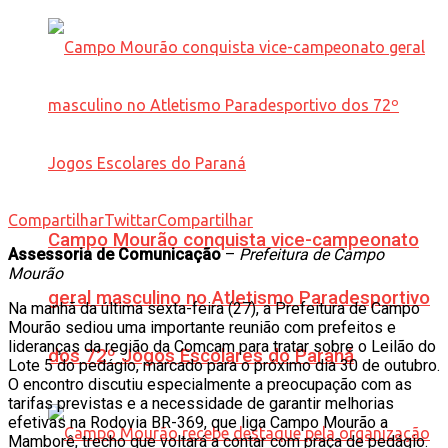
Compartilhar
Twittar
Compartilhar
Campo Mourão conquista vice-campeonato
Assessoria de Comunicação
–
Prefeitura de Campo
Mourão
geral masculino no Atletismo Paradesportivo
Na manhã da última sexta-feira (27), a Prefeitura de Campo
Mourão sediou uma importante reunião com prefeitos e
lideranças da região da Comcam para tratar sobre o Leilão do
dos 72º Jogos Escolares do Paraná
Lote 5 do pedágio, marcado para o próximo dia 30 de outubro.
O encontro discutiu especialmente a preocupação com as
tarifas previstas e a necessidade de garantir melhorias
efetivas na Rodovia BR-369, que liga Campo Mourão a
Mamborê, trecho que voltará a contar com praça de pedágio.