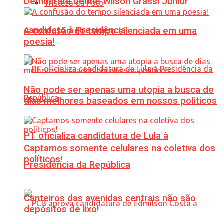
Democrata define Wilson Grassi Júnior
Tristeza da Foto
candidato à Presidência
A confusão do tempo silenciada em uma
poesia!
Não pode ser apenas uma utopia a busca de
dias melhores baseados em nossos políticos
PT oficializa candidatura de Lula à
Captamos somente celulares na coletiva dos
políticos!
Presidência da República
Canteiros das avenidas centrais não são
depósitos de lixo!