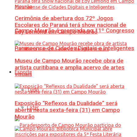
Cerimônia de abertura dos 72º Jogos
Escolares do Paraná terá show nacional de
Campo Mourão é premiada no 11º Congresso
Edy Lemond em Campo Mourão
Paranaense de Cidades Digitais e Inteligentes
Museu de Campo Mourão recebe obra de
artista curitibana e amplia acervo de artes
Esporte
visuais
Tudo
Exposição “Reflexos da Dualidade” será
Lazer
aberta nesta sexta-feira (31) em Campo
Mourão