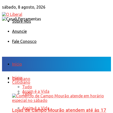
sábado, 8 agosto, 2026
Sobre Nós
Anuncie
Fale Conosco
Início
Início
Cotidiano
Cotidiano
Tudo
Assim é a Vida
Tudo
Assim é a Vida
Lojas de Campo Mourão atendem até às 17