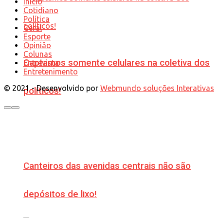
Início
Cotidiano
Política
Geral
Esporte
Opinião
Colunas
Captamos somente celulares na coletiva dos
Entrevista
Entretenimento
© 2021 - Desenvolvido por
Webmundo soluções Interativas
políticos!
Canteiros das avenidas centrais não são
depósitos de lixo!