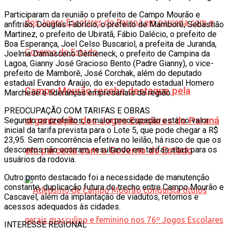
Participaram da reunião o prefeito de Campo Mourão e
anfitrião, Douglas Fabrício, o prefeito de Mamborê, Sebastião
Martinez, o prefeito de Ubiratã, Fábio Dalécio, o prefeito de
Boa Esperança, Joel Celso Buscariol, a prefeita de Juranda,
Joelma Damasceno Demeneck, o prefeito de Campina da
Lagoa, Gianny José Gracioso Bento (Padre Gianny), o vice-
prefeito de Mamborê, José Corchak, além do deputado
estadual Evandro Araújo, do ex-deputado estadual Homero
Campo Mourão recebe destaque pela
Marchese e lideranças empresariais da região.
PREOCUPAÇÃO COM TARIFAS E OBRAS
organização dos Jogos Escolares do Paraná
Segundo os prefeitos, a maior preocupação está no valor
inicial da tarifa prevista para o Lote 5, que pode chegar a R$
23,95. Sem concorrência efetiva no leilão, há risco de que os
descontos não ocorram, resultando em tarifas altas para os
em parceria com o Governo do Estado
usuários da rodovia.
Outro ponto destacado foi a necessidade de manutenção
constante, duplicação futura do trecho entre Campo Mourão e
Cascavel, além da implantação de viadutos, retornos e
acessos adequados às cidades.
INTERESSE REGIONAL