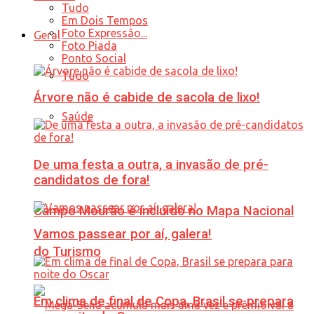
Tudo
Em Dois Tempos
Foto Expressão...
Geral
Foto Piada
Ponto Social
Tudo
Árvore não é cabide de sacola de lixo!
Saúde
De uma festa a outra, a invasão de pré-
candidatos de fora!
Campo Mourão é incluído no Mapa Nacional
Vamos passear por aí, galera!
do Turismo
Em clima de final de Copa, Brasil se prepara