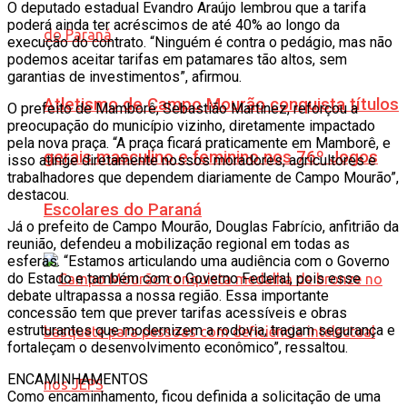
O deputado estadual Evandro Araújo lembrou que a tarifa
poderá ainda ter acréscimos de até 40% ao longo da
execução do contrato. “Ninguém é contra o pedágio, mas não
podemos aceitar tarifas em patamares tão altos, sem
garantias de investimentos”, afirmou.
Atletismo de Campo Mourão conquista títulos
O prefeito de Mamborê, Sebastião Martinez, reforçou a
preocupação do município vizinho, diretamente impactado
pela nova praça. “A praça ficará praticamente em Mamborê, e
gerais masculino e feminino nos 76º Jogos
isso atinge diretamente nossos moradores, agricultores e
trabalhadores que dependem diariamente de Campo Mourão”,
destacou.
Escolares do Paraná
Já o prefeito de Campo Mourão, Douglas Fabrício, anfitrião da
reunião, defendeu a mobilização regional em todas as
esferas. “Estamos articulando uma audiência com o Governo
do Estado e também com o Governo Federal, pois esse
debate ultrapassa a nossa região. Essa importante
concessão tem que prever tarifas acessíveis e obras
estruturantes que modernizem a rodovia, tragam segurança e
fortaleçam o desenvolvimento econômico”, ressaltou.
ENCAMINHAMENTOS
Como encaminhamento, ficou definida a solicitação de uma