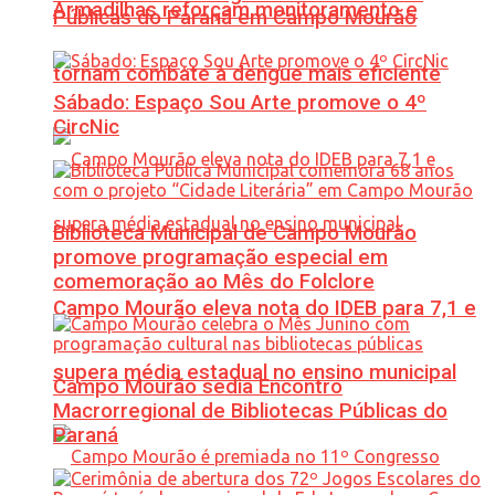
Armadilhas reforçam monitoramento e
Públicas do Paraná em Campo Mourão
tornam combate à dengue mais eficiente
Sábado: Espaço Sou Arte promove o 4º
CircNic
Biblioteca Municipal de Campo Mourão
promove programação especial em
comemoração ao Mês do Folclore
Campo Mourão eleva nota do IDEB para 7,1 e
supera média estadual no ensino municipal
Campo Mourão sedia Encontro
Macrorregional de Bibliotecas Públicas do
Paraná