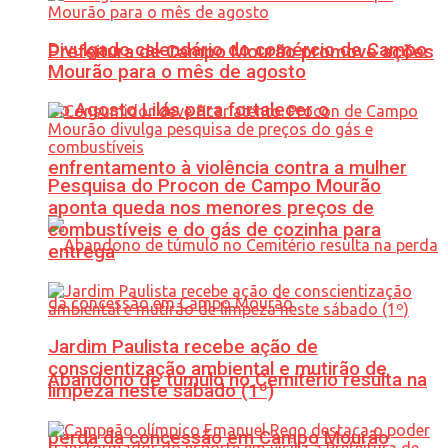
Divulgado calendário do comércio de Campo
Prefeitura de Campo Mourão promove ações
Mourão para o mês de agosto
do Agosto Lilás para fortalecer o
enfrentamento à violência contra a mulher
Pesquisa do Procon de Campo Mourão
aponta queda nos menores preços de
combustíveis e do gás de cozinha para
entrega
Jardim Paulista recebe ação de
conscientização ambiental e mutirão de
Abandono de túmulo no Cemitério resulta na
limpeza neste sábado (1º)
perda da concessão em Campo Mourão