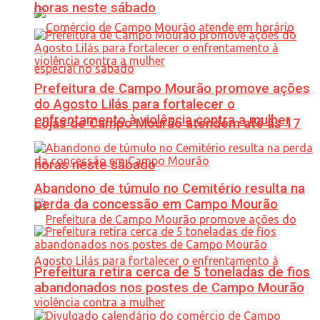
horas neste sábado
Prefeitura de Campo Mourão promove ações
do Agosto Lilás para fortalecer o
enfrentamento à violência contra a mulher
Lojas de Campo Mourão atendem até às 17
horas neste sábado
Abandono de túmulo no Cemitério resulta na
perda da concessão em Campo Mourão
Prefeitura retira cerca de 5 toneladas de fios
abandonados nos postes de Campo Mourão