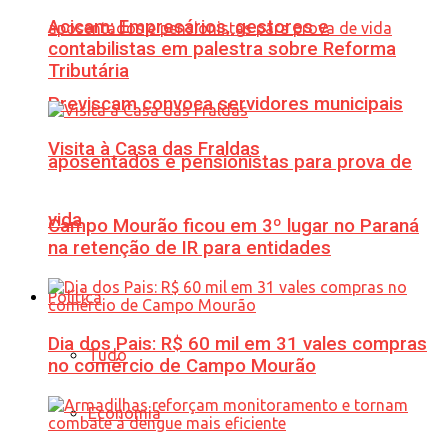
Acicam: Empresários, gestores e
contabilistas em palestra sobre Reforma
Tributária
Previscam convoca servidores municipais
Visita à Casa das Fraldas
aposentados e pensionistas para prova de
vida
Campo Mourão ficou em 3º lugar no Paraná
na retenção de IR para entidades
Política
Dia dos Pais: R$ 60 mil em 31 vales compras
Tudo
no comércio de Campo Mourão
Economia