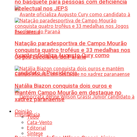
no basquete para pessoas com deficiência
intelectual nos JEPS
Natação paradesportiva de Campo Mourão
conquista quatro troféus e 33 medalhas nos
Avante oficializa Augusto Cury como
Jogos Escolares do Paraná
candidato à Presidência
Natália Biazon conquista dois ouros e
mantém Campo Mourão em destaque no
xadrez paranaense
Opinião
Tudo
Cata-Vento
Editorial
Síntese