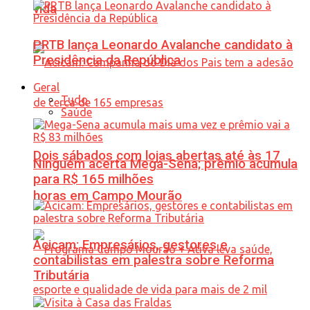
vida
PRTB lança Leonardo Avalanche candidato à
Presidência da República
Geral
Tudo
Saúde
Dois sábados com lojas abertas até às 17
Ninguém acerta Mega-Sena; prêmio acumula
para R$ 165 milhões
horas em Campo Mourão
Acicam: Empresários, gestores e
contabilistas em palestra sobre Reforma
Tributária