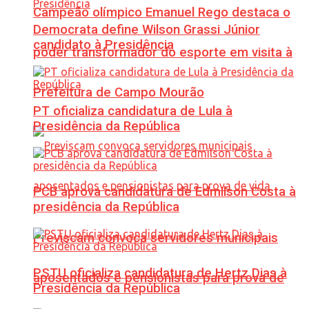
Campeão olímpico Emanuel Rego destaca o
Democrata define Wilson Grassi Júnior
candidato à Presidência
poder transformador do esporte em visita à
Prefeitura de Campo Mourão
PT oficializa candidatura de Lula à
Presidência da República
PCB aprova candidatura de Edmilson Costa à
presidência da República
Previscam convoca servidores municipais
PSTU oficializa candidatura de Hertz Dias à
aposentados e pensionistas para prova de
Presidência da República