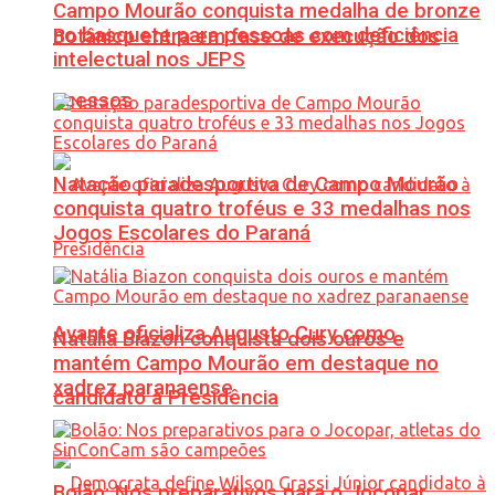
Campo Mourão conquista medalha de bronze
no basquete para pessoas com deficiência
Botânico entra em fase de execução dos
intelectual nos JEPS
acessos
Natação paradesportiva de Campo Mourão
conquista quatro troféus e 33 medalhas nos
Jogos Escolares do Paraná
Avante oficializa Augusto Cury como
Natália Biazon conquista dois ouros e
mantém Campo Mourão em destaque no
xadrez paranaense
candidato à Presidência
Bolão: Nos preparativos para o Jocopar,