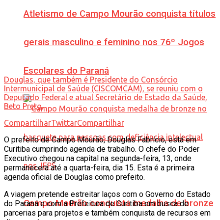
Atletismo de Campo Mourão conquista títulos
gerais masculino e feminino nos 76º Jogos
Escolares do Paraná
Douglas, que também é Presidente do Consórcio
Intermunicipal de Saúde (CISCOMCAM), se reuniu com o
Deputado Federal e atual Secretário de Estado da Saúde,
Beto Preto.
Compartilhar
Twittar
Compartilhar
O prefeito de Campo Mourão, Douglas Fabrício, está em
Curitiba cumprindo agenda de trabalho. O chefe do Poder
Executivo chegou na capital na segunda-feira, 13, onde
permanecerá até a quarta-feira, dia 15. Esta é a primeira
agenda oficial de Douglas como prefeito.
A viagem pretende estreitar laços com o Governo do Estado
Campo Mourão conquista medalha de bronze
do Paraná e com a Prefeitura de Curitiba em busca de
parcerias para projetos e também conquista de recursos em