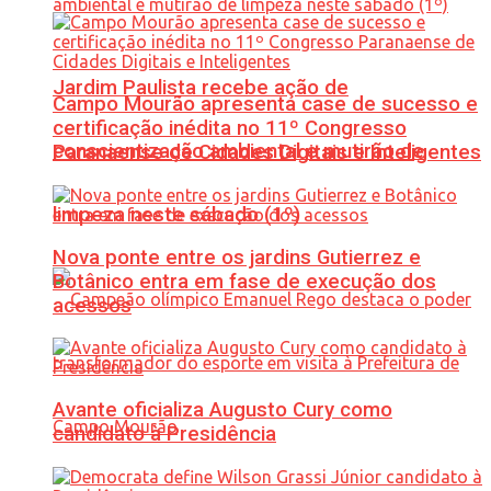
Jardim Paulista recebe ação de
Campo Mourão apresenta case de sucesso e
certificação inédita no 11º Congresso
conscientização ambiental e mutirão de
Paranaense de Cidades Digitais e Inteligentes
limpeza neste sábado (1º)
Nova ponte entre os jardins Gutierrez e
Botânico entra em fase de execução dos
acessos
Avante oficializa Augusto Cury como
candidato à Presidência