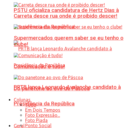
PSTU oficializa candidatura de Hertz Dias à
Carreta desce rua onde é proibido descer!
Presidência da República
Supermercados querem saber se eu tenho o
clube!
Comunicação é tudo!
PRTB lança Leonardo Avalanche candidato à
Do panetone ao ovo de Páscoa
Colunas
Presidência da República
Tudo
Em Dois Tempos
Foto Expressão...
Foto Piada
Ponto Social
Geral