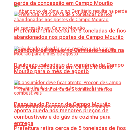
perda da concessão em Campo Mourão
Prefeitura retira cerca de 5 toneladas de fios
abandonados nos postes de Campo Mourão
Abandono de túmulo no Cemitério resulta na
Divulgado calendário do comércio de Campo
perda da concessão em Campo Mourão
Mourão para o mês de agosto
Pesquisa do Procon de Campo Mourão
aponta queda nos menores preços de
combustíveis e do gás de cozinha para
entrega
Prefeitura retira cerca de 5 toneladas de fios