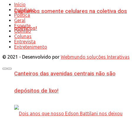
Início
Cotidiano
Captamos somente celulares na coletiva dos
Política
Geral
Esporte
políticos!
Opinião
Colunas
Entrevista
Entretenimento
© 2021 - Desenvolvido por
Webmundo soluções Interativas
Canteiros das avenidas centrais não são
depósitos de lixo!