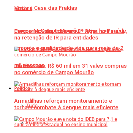
Visita à Casa das Fraldas
Programa Campo Mourão + Ativa leva saúde,
Campo Mourão ficou em 3º lugar no Paraná
na retenção de IR para entidades
esporte e qualidade de vida para mais de 2
mil pessoas
Dia dos Pais: R$ 60 mil em 31 vales compras
no comércio de Campo Mourão
Política
Armadilhas reforçam monitoramento e
Tudo
tornam combate à dengue mais eficiente
Economia