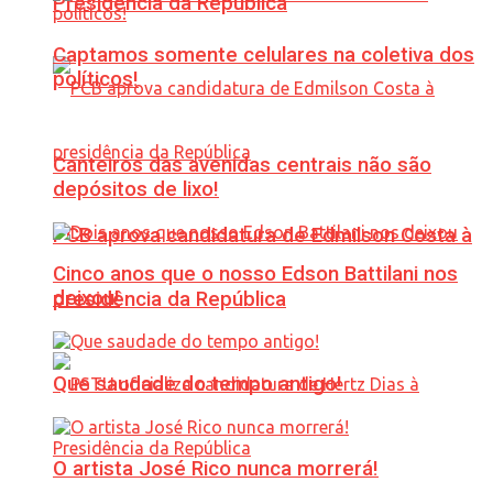
Presidência da República
Captamos somente celulares na coletiva dos
políticos!
Canteiros das avenidas centrais não são
depósitos de lixo!
PCB aprova candidatura de Edmilson Costa à
Cinco anos que o nosso Edson Battilani nos
deixou!
presidência da República
Que saudade do tempo antigo!
O artista José Rico nunca morrerá!