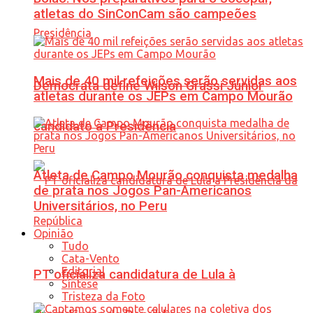
atletas do SinConCam são campeões
Mais de 40 mil refeições serão servidas aos
Democrata define Wilson Grassi Júnior
atletas durante os JEPs em Campo Mourão
candidato à Presidência
Atleta de Campo Mourão conquista medalha
de prata nos Jogos Pan-Americanos
Universitários, no Peru
Opinião
Tudo
Cata-Vento
Editorial
PT oficializa candidatura de Lula à
Síntese
Tristeza da Foto