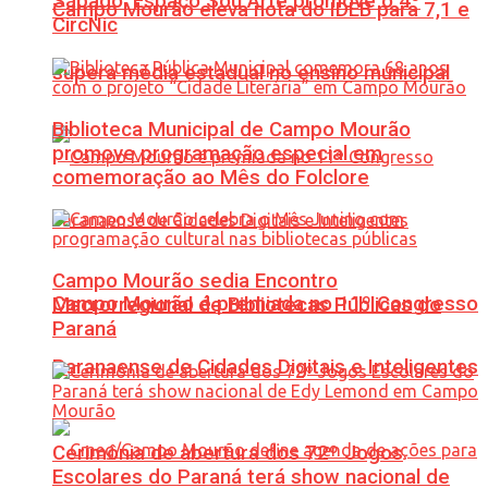
Sábado: Espaço Sou Arte promove o 4º
Campo Mourão eleva nota do IDEB para 7,1 e
CircNic
supera média estadual no ensino municipal
Biblioteca Municipal de Campo Mourão
promove programação especial em
comemoração ao Mês do Folclore
Campo Mourão sedia Encontro
Campo Mourão é premiada no 11º Congresso
Macrorregional de Bibliotecas Públicas do
Paraná
Paranaense de Cidades Digitais e Inteligentes
Cerimônia de abertura dos 72º Jogos
Escolares do Paraná terá show nacional de