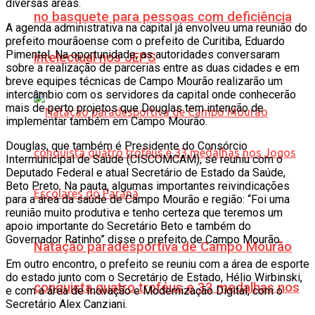
diversas áreas.
no basquete para pessoas com deficiência
A agenda administrativa na capital já envolveu uma reunião do
prefeito mourãoense com o prefeito de Curitiba, Eduardo
Pimentel. Na oportunidade, as autoridades conversaram
intelectual nos JEPS
sobre a realização de parcerias entre as duas cidades e em
breve equipes técnicas de Campo Mourão realizarão um
intercâmbio com os servidores da capital onde conhecerão
mais de perto projetos que Douglas tem intenção de
implementar também em Campo Mourão.
Douglas, que também é Presidente do Consórcio
Intermunicipal de Saúde (CISCOMCAM), se reuniu com o
Deputado Federal e atual Secretário de Estado da Saúde,
Beto Preto. Na pauta, algumas importantes reivindicações
para a área da saúde de Campo Mourão e região: “Foi uma
reunião muito produtiva e tenho certeza que teremos um
apoio importante do Secretário Beto e também do
Governador Ratinho” disse o prefeito de Campo Mourão.
Natação paradesportiva de Campo Mourão
Em outro encontro, o prefeito se reuniu com a área de esporte
do estado junto com o Secretário de Estado, Hélio Wirbinski,
conquista quatro troféus e 33 medalhas nos
e com a área de Inovação e Modernização Digital, com o
Secretário Alex Canziani.