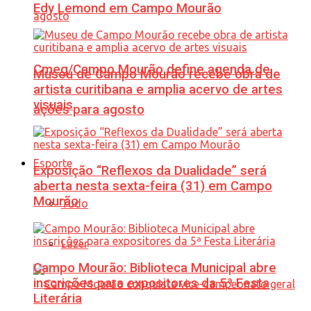
Edy Lemond em Campo Mourão
Cmeg/Campo Mourão define agenda de
Museu de Campo Mourão recebe obra de
artista curitibana e amplia acervo de artes
visuais
ações para agosto
Esporte
Exposição “Reflexos da Dualidade” será
aberta nesta sexta-feira (31) em Campo
Mourão
Tudo
Lazer
Campo Mourão: Biblioteca Municipal abre
inscrições para expositores da 5ª Festa
Literária