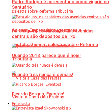
Padre Rodrigo é apresentado como vigário no
Santuário
Acicam: Empresários, gestores e
Para alguns, os canteiros das avenidas
centrais são depósitos de lixo
contabilistas em palestra sobre Reforma
Quando 2013 parece que é hoje!
Tributária
Quando três nunca é demais!
Ricardo Borges, Eventos!
Visita à Casa das Fraldas
Entrevista