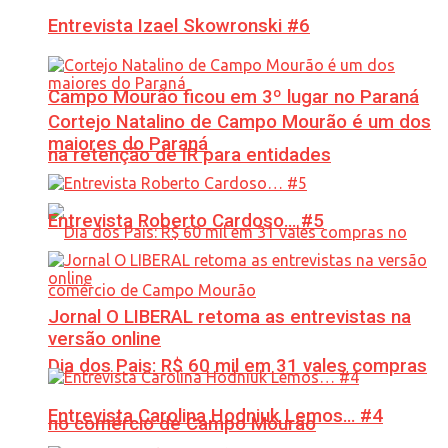
Entrevista Izael Skowronski #6
Campo Mourão ficou em 3º lugar no Paraná
Cortejo Natalino de Campo Mourão é um dos
maiores do Paraná
na retenção de IR para entidades
Entrevista Roberto Cardoso… #5
Jornal O LIBERAL retoma as entrevistas na
versão online
Dia dos Pais: R$ 60 mil em 31 vales compras
Entrevista Carolina Hodniuk Lemos… #4
no comércio de Campo Mourão