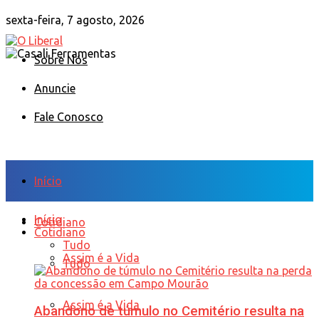
sexta-feira, 7 agosto, 2026
Sobre Nós
Anuncie
Fale Conosco
Início
Início
Cotidiano
Cotidiano
Tudo
Assim é a Vida
Tudo
Assim é a Vida
Abandono de túmulo no Cemitério resulta na