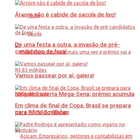
Árvore não é cabide de sacola de lixo!
Tudo
Saúde
De uma festa a outra, a invasão de pré-
candidatos de fora!
Vamos passear por aí, galera!
Ninguém acerta Mega-Sena; prêmio acumula
Em clima de final de Copa, Brasil se prepara
para R$ 165 milhões
para noite do Oscar