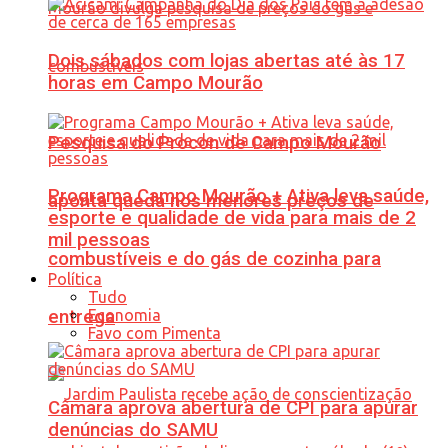
Dois sábados com lojas abertas até às 17
horas em Campo Mourão
Pesquisa do Procon de Campo Mourão
Programa Campo Mourão + Ativa leva saúde,
aponta queda nos menores preços de
esporte e qualidade de vida para mais de 2
mil pessoas
combustíveis e do gás de cozinha para
Política
Tudo
Economia
entrega
Favo com Pimenta
Câmara aprova abertura de CPI para apurar
denúncias do SAMU