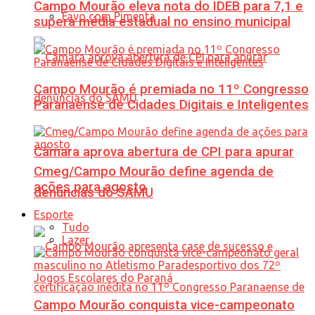
Campo Mourão eleva nota do IDEB para 7,1 e
Favo com Pimenta
supera média estadual no ensino municipal
Campo Mourão é premiada no 11º Congresso
Paranaense de Cidades Digitais e Inteligentes
Câmara aprova abertura de CPI para apurar
Cmeg/Campo Mourão define agenda de
ações para agosto
denúncias do SAMU
Esporte
Tudo
Lazer
Campo Mourão conquista vice-campeonato