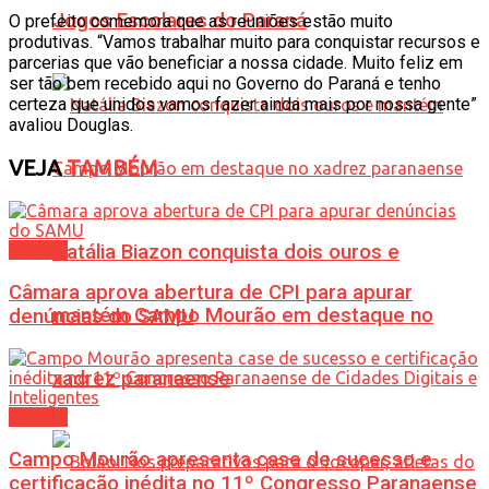
Jogos Escolares do Paraná
O prefeito comemora que as reuniões estão muito
produtivas. “Vamos trabalhar muito para conquistar recursos e
parcerias que vão beneficiar a nossa cidade. Muito feliz em
ser tão bem recebido aqui no Governo do Paraná e tenho
certeza que unidos vamos fazer ainda mais por nossa gente”
avaliou Douglas.
VEJA
TAMBÉM
Natália Biazon conquista dois ouros e
Política
Câmara aprova abertura de CPI para apurar
mantém Campo Mourão em destaque no
denúncias do SAMU
xadrez paranaense
Política
Campo Mourão apresenta case de sucesso e
certificação inédita no 11º Congresso Paranaense