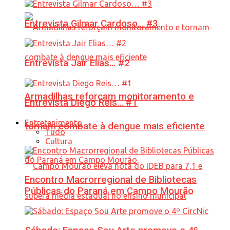
Entrevista Gilmar Cardoso… #3
Entrevista Jair Elias… #2
Armadilhas reforçam monitoramento e
Entrevista Diego Reis… #1
Entretenimento
tornam combate à dengue mais eficiente
Tudo
Cultura
Encontro Macrorregional de Bibliotecas
Públicas do Paraná em Campo Mourão