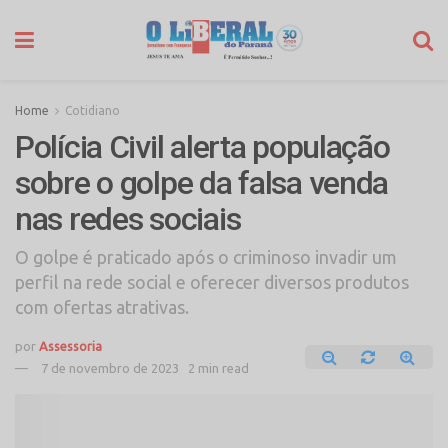
Home
Cotidiano
Polícia Civil alerta população
sobre o golpe da falsa venda
nas redes sociais
O golpe é praticado após o criminoso invadir um
perfil na rede social e oferecer diversos produtos
com ofertas atrativas.
por
Assessoria
7 de novembro de 2023
2 min read