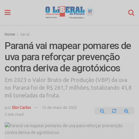
Home
Geral
Paraná vai mapear pomares de
uva para reforçar prevenção
contra deriva de agrotóxicos
Em 2023 o Valor Bruto de Produção (VBP) da uva
no Paraná foi de R$ 261,7 milhões, totalizando 45,8
mil toneladas da fruta.
por
Eloi Carlos
15 de maio de 2025
2 min read