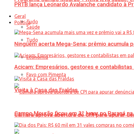
PRTB lança Leonardo Avalanche candidato à Pr
Geral
Tudo
Política
Saúde
Tudo
Ninguém acerta Mega-Sena; prêmio acumula p
Economia
Acicam: Empresários, gestores e contabilistas
Favo com Pimenta
Visita à Casa das Fraldas
Campo Mourão ficou em 3º lugar no Paraná na 
Câmara aprova abertura de CPI para apurar d