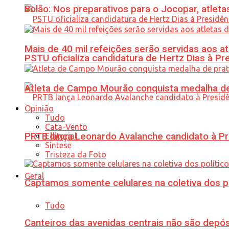
Bolão: Nos preparativos para o Jocopar, atl
Mais de 40 mil refeições serão servidas aos 
PSTU oficializa candidatura de Hertz Dias à Pr
Atleta de Campo Mourão conquista medalha de
Opinião
Tudo
Cata-Vento
PRTB lança Leonardo Avalanche candidato à Pr
Editorial
Síntese
Tristeza da Foto
Geral
Captamos somente celulares na coletiva dos po
Tudo
Canteiros das avenidas centrais não são depósi