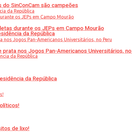
etas do SinConCam são campeões
atletas durante os JEPs em Campo Mourão
esidência da República
 prata nos Jogos Pan-Americanos Universitários, no
esidência da República
líticos!
tos de lixo!