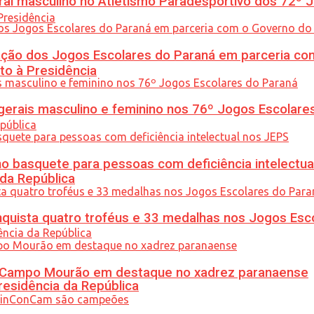
l masculino no Atletismo Paradesportivo dos 72º J
ção dos Jogos Escolares do Paraná em parceria co
to à Presidência
gerais masculino e feminino nos 76º Jogos Escolare
 basquete para pessoas com deficiência intelectua
 da República
uista quatro troféus e 33 medalhas nos Jogos Esc
ém Campo Mourão em destaque no xadrez paranaense
residência da República