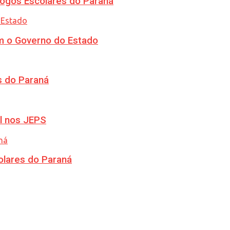
ogos Escolares do Paraná
m o Governo do Estado
s do Paraná
l nos JEPS
olares do Paraná