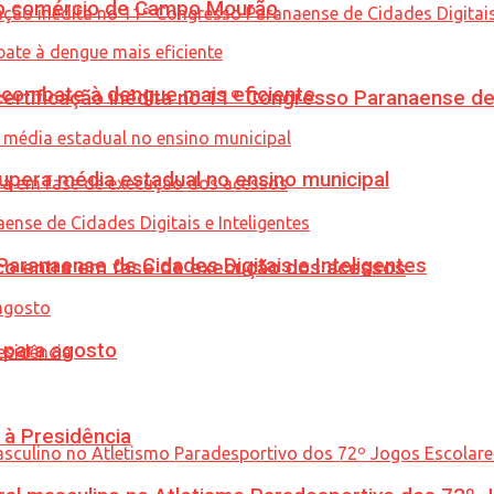
 no comércio de Campo Mourão
combate à dengue mais eficiente
tificação inédita no 11º Congresso Paranaense de C
upera média estadual no ensino municipal
ranaense de Cidades Digitais e Inteligentes
nico entra em fase de execução dos acessos
para agosto
 à Presidência