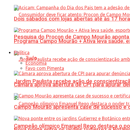
Dois sábados com lojas abertas até às 17 h
Pesquisa do Procon de Campo Mourão aponta 
Programa Campo Mourão + Ativa leva saúde, es
Política
Tudo
Economia
Favo com Pimenta
Jardim Paulista recebe ação de conscientizaç
Câmara aprova abertura de CPI para apurar d
Campo Mourão apresenta case de sucesso e cer
Campeão olímpico Emanuel Rego destaca o pod
Nova ponte entre os jardins Gutierrez e Botâ