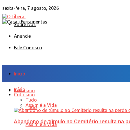
sexta-feira, 7 agosto, 2026
Sobre Nós
Anuncie
Fale Conosco
Início
Início
Cotidiano
Cotidiano
Tudo
Assim é a Vida
Tudo
Abandono de túmulo no Cemitério resulta na
Assim é a Vida