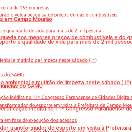
oras em Campo Mourão
queda nos menores preços de combustíveis e do gá
porte e qualidade de vida para mais de 2 mil pesso
ão ambiental e mutirão de limpeza neste sábado (1º)
enúncias do SAMU
tificação inédita no 11º Congresso Paranaense de C
er transformador do esporte em visita à Prefeitu
nico entra em fase de execução dos acessos