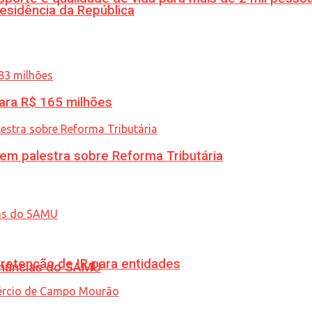
esidência da República
ara R$ 165 milhões
 em palestra sobre Reforma Tributária
retenção de IR para entidades
enúncias do SAMU