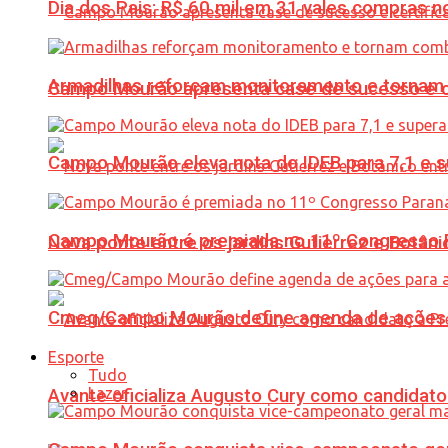
Dia dos Pais: R$ 60 mil em 31 vales compras
Armadilhas reforçam monitoramento e tornam 
Campo Mourão apresenta case de sucesso e cer
Campo Mourão eleva nota do IDEB para 7,1 e s
Campo Mourão é premiada no 11º Congresso Pa
Nova ponte entre os jardins Gutierrez e Botâ
Cmeg/Campo Mourão define agenda de ações 
Esporte
Tudo
Lazer
Avante oficializa Augusto Cury como candidato