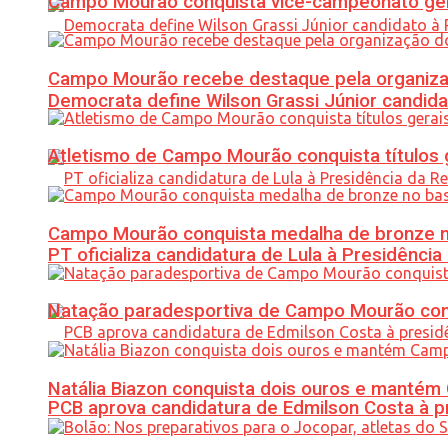
Campo Mourão conquista vice-campeonato gera
Campo Mourão recebe destaque pela organiza
Democrata define Wilson Grassi Júnior candida
Atletismo de Campo Mourão conquista títulos 
Campo Mourão conquista medalha de bronze no
PT oficializa candidatura de Lula à Presidência
Natação paradesportiva de Campo Mourão conq
Natália Biazon conquista dois ouros e mant
PCB aprova candidatura de Edmilson Costa à p