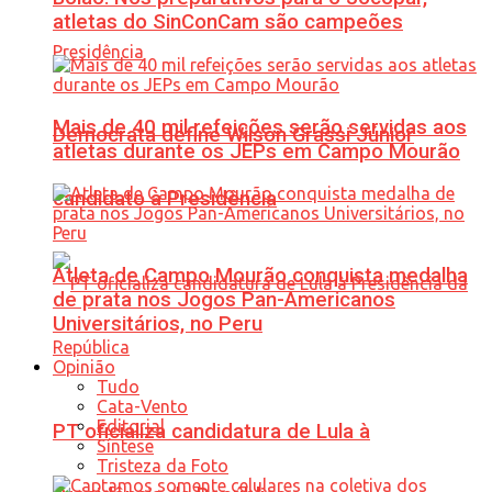
atletas do SinConCam são campeões
Mais de 40 mil refeições serão servidas aos
Democrata define Wilson Grassi Júnior
atletas durante os JEPs em Campo Mourão
candidato à Presidência
Atleta de Campo Mourão conquista medalha
de prata nos Jogos Pan-Americanos
Universitários, no Peru
Opinião
Tudo
Cata-Vento
Editorial
PT oficializa candidatura de Lula à
Síntese
Tristeza da Foto