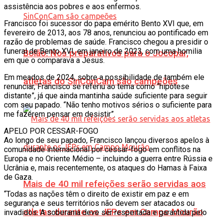
assistência aos pobres e aos enfermos.
Francisco foi sucessor do papa emérito Bento XVI que, em
fevereiro de 2013, aos 78 anos, renunciou ao pontificado em
razão de problemas de saúde. Francisco chegou a presidir o
funeral de Bento XVI, em janeiro de 2023, com uma homilia
Bolão: Nos preparativos para o Jocopar,
em que o comparava a Jesus.
Em meados de 2024, sobre a possibilidade de também ele
atletas do SinConCam são campeões
renunciar, Francisco se referiu ao tema como “hipótese
distante”, já que ainda mantinha saúde suficiente para seguir
com seu papado. “Não tenho motivos sérios o suficiente para
me fazerem pensar em desistir”.
APELO POR CESSAR-FOGO
Ao longo de seu papado, Francisco lançou diversos apelos à
comunidade internacional por cessar-fogo em conflitos na
Europa e no Oriente Médio – incluindo a guerra entre Rússia e
Ucrânia e, mais recentemente, os ataques do Hamas à Faixa
de Gaza.
Mais de 40 mil refeições serão servidas aos
“Todas as nações têm o direito de existir em paz e em
segurança e seus territórios não devem ser atacados ou
atletas durante os JEPs em Campo Mourão
invadidos. A soberania deve ser respeitada e garantida pelo