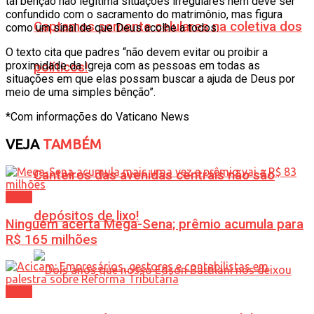
tal bênção não legitima situações irregulares nem deve ser
confundido com o sacramento do matrimônio, mas figura
Captamos somente celulares na coletiva dos
como um sinal de que Deus acolhe a todos.
O texto cita que padres “não devem evitar ou proibir a
proximidade da Igreja com as pessoas em todas as
políticos!
situações em que elas possam buscar a ajuda de Deus por
meio de uma simples bênção”.
*Com informações do Vaticano News
VEJA
TAMBÉM
Canteiros das avenidas centrais não são
Geral
depósitos de lixo!
Ninguém acerta Mega-Sena; prêmio acumula para
R$ 165 milhões
Geral