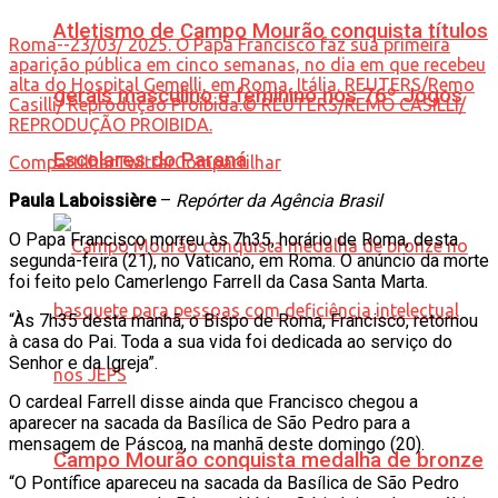
Atletismo de Campo Mourão conquista títulos
Roma--23/03/ 2025. O Papa Francisco faz sua primeira
aparição pública em cinco semanas, no dia em que recebeu
alta do Hospital Gemelli, em Roma, Itália. REUTERS/Remo
gerais masculino e feminino nos 76º Jogos
Casilli/ Reprodução Proibida.© REUTERS/REMO CASILLI/
REPRODUÇÃO PROIBIDA.
Escolares do Paraná
Compartilhar
Twittar
Compartilhar
Paula Laboissière
–
Repórter da Agência Brasil
O Papa Francisco morreu às 7h35, horário de Roma, desta
segunda-feira (21), no Vaticano, em Roma. O anúncio da morte
foi feito pelo Camerlengo Farrell da Casa Santa Marta.
“Às 7h35 desta manhã, o Bispo de Roma, Francisco, retornou
à casa do Pai. Toda a sua vida foi dedicada ao serviço do
Senhor e da Igreja”.
O cardeal Farrell disse ainda que Francisco chegou a
aparecer na sacada da Basílica de São Pedro para a
mensagem de Páscoa, na manhã deste domingo (20).
Campo Mourão conquista medalha de bronze
“O Pontífice apareceu na sacada da Basílica de São Pedro