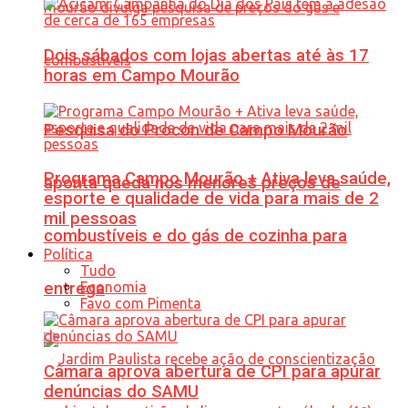
Dois sábados com lojas abertas até às 17
horas em Campo Mourão
Pesquisa do Procon de Campo Mourão
Programa Campo Mourão + Ativa leva saúde,
aponta queda nos menores preços de
esporte e qualidade de vida para mais de 2
mil pessoas
combustíveis e do gás de cozinha para
Política
Tudo
Economia
entrega
Favo com Pimenta
Câmara aprova abertura de CPI para apurar
denúncias do SAMU