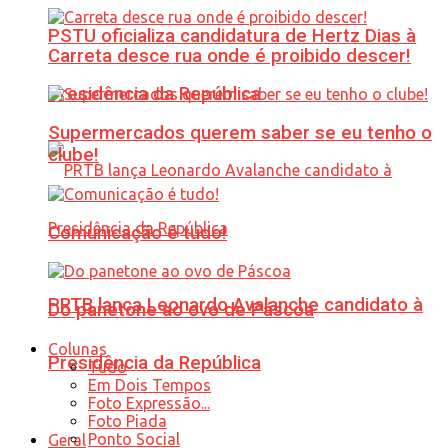
PSTU oficializa candidatura de Hertz Dias à
Carreta desce rua onde é proibido descer!
Presidência da República
Supermercados querem saber se eu tenho o
clube!
Comunicação é tudo!
PRTB lança Leonardo Avalanche candidato à
Do panetone ao ovo de Páscoa
Colunas
Presidência da República
Tudo
Em Dois Tempos
Foto Expressão...
Foto Piada
Ponto Social
Geral