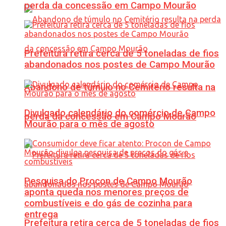
perda da concessão em Campo Mourão
Prefeitura retira cerca de 5 toneladas de fios
abandonados nos postes de Campo Mourão
Abandono de túmulo no Cemitério resulta na
Divulgado calendário do comércio de Campo
perda da concessão em Campo Mourão
Mourão para o mês de agosto
Pesquisa do Procon de Campo Mourão
aponta queda nos menores preços de
combustíveis e do gás de cozinha para
entrega
Prefeitura retira cerca de 5 toneladas de fios