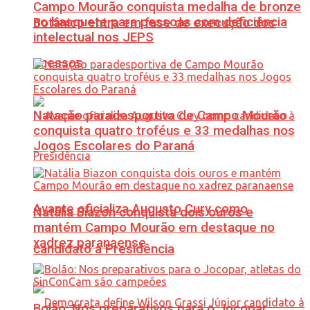
Campo Mourão conquista medalha de bronze
no basquete para pessoas com deficiência
Botânico entra em fase de execução dos
intelectual nos JEPS
acessos
Natação paradesportiva de Campo Mourão
conquista quatro troféus e 33 medalhas nos
Jogos Escolares do Paraná
Avante oficializa Augusto Cury como
Natália Biazon conquista dois ouros e
mantém Campo Mourão em destaque no
xadrez paranaense
candidato à Presidência
Bolão: Nos preparativos para o Jocopar,