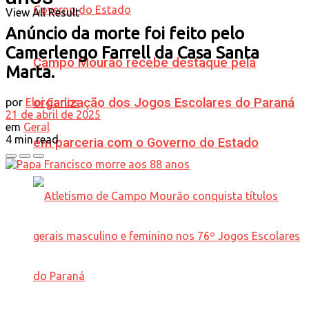
View All Result
Anúncio da morte foi feito pelo
Camerlengo Farrell da Casa Santa
Campo Mourão recebe destaque pela
Marta.
organização dos Jogos Escolares do Paraná
por
Eloi Carlos
21 de abril de 2025
em
Geral
4 min read
em parceria com o Governo do Estado