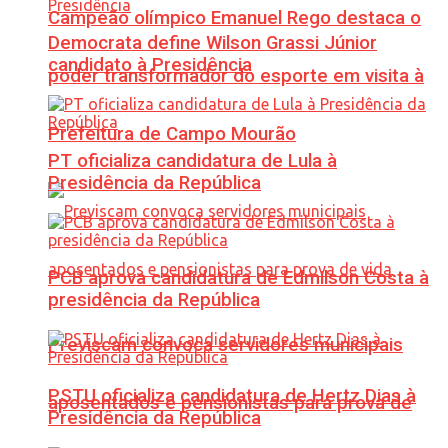
Campeão olímpico Emanuel Rego destaca o
Democrata define Wilson Grassi Júnior
candidato à Presidência
poder transformador do esporte em visita à
Prefeitura de Campo Mourão
PT oficializa candidatura de Lula à
Presidência da República
PCB aprova candidatura de Edmilson Costa à
presidência da República
Previscam convoca servidores municipais
PSTU oficializa candidatura de Hertz Dias à
aposentados e pensionistas para prova de
Presidência da República