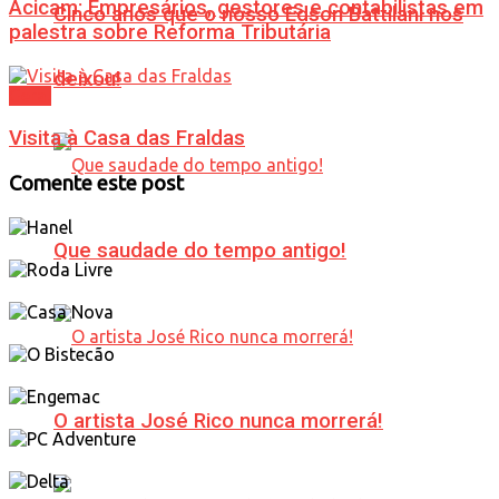
Acicam: Empresários, gestores e contabilistas em
Cinco anos que o nosso Edson Battilani nos
palestra sobre Reforma Tributária
deixou!
Geral
Visita à Casa das Fraldas
Comente este post
Que saudade do tempo antigo!
O artista José Rico nunca morrerá!