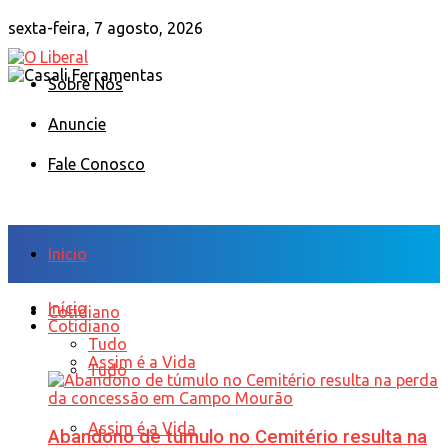
sexta-feira, 7 agosto, 2026
Sobre Nós
Anuncie
Fale Conosco
Início
Início
Cotidiano
Cotidiano
Tudo
Assim é a Vida
Tudo
Assim é a Vida
Abandono de túmulo no Cemitério resulta na