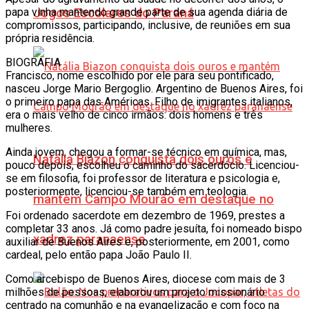
papa vinha mantendo grande parte de sua agenda diária de
Jogos Escolares do Paraná
compromissos, participando, inclusive, de reuniões em sua
própria residência.
BIOGRAFIA
Francisco, nome escolhido por ele para seu pontificado,
nasceu Jorge Mario Bergoglio. Argentino de Buenos Aires, foi
o primeiro papa das Américas. Filho de imigrantes italianos,
era o mais velho de cinco irmãos: dois homens e três
mulheres.
Ainda jovem, chegou a formar-se técnico em química, mas,
Natália Biazon conquista dois ouros e
pouco depois, escolheu o caminho do sacerdócio. Licenciou-
se em filosofia, foi professor de literatura e psicologia e,
posteriormente, licenciou-se também em teologia.
mantém Campo Mourão em destaque no
Foi ordenado sacerdote em dezembro de 1969, prestes a
completar 33 anos. Já como padre jesuíta, foi nomeado bispo
xadrez paranaense
auxiliar de Buenos Aires e, posteriormente, em 2001, como
cardeal, pelo então papa João Paulo II.
Como arcebispo de Buenos Aires, diocese com mais de 3
milhões de pessoas, elaborou um projeto missionário
centrado na comunhão e na evangelização e com foco na