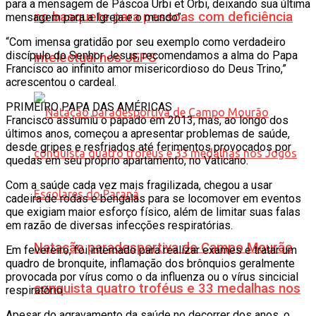
para a mensagem de Páscoa Urbi et Orbi, deixando sua última
no basquete para pessoas com deficiência
mensagem para a Igreja e o mundo”.
“Com imensa gratidão por seu exemplo como verdadeiro
discípulo do Senhor Jesus, recomendamos a alma do Papa
intelectual nos JEPS
Francisco ao infinito amor misericordioso do Deus Trino,”
acrescentou o cardeal.
PRIMEIRO PAPA DAS AMÉRICAS
Francisco assumiu o papado em 2013, mas, ao longo dos
últimos anos, começou a apresentar problemas de saúde,
desde gripes e resfriados até ferimentos provocados por
quedas em seu próprio apartamento, no Vaticano.
Com a saúde cada vez mais fragilizada, chegou a usar
cadeira de rodas e bengalas para se locomover em eventos
que exigiam maior esforço físico, além de limitar suas falas
em razão de diversas infecções respiratórias.
Natação paradesportiva de Campo Mourão
Em fevereiro, foi internado para realizar exames e tratar um
quadro de bronquite, inflamação dos brônquios geralmente
provocada por vírus como o da influenza ou o vírus sincicial
conquista quatro troféus e 33 medalhas nos
respiratório.
Apesar do agravamento da saúde no decorrer dos anos, o