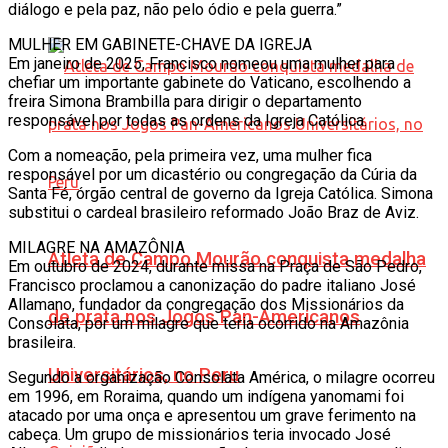
diálogo e pela paz, não pelo ódio e pela guerra.”
MULHER EM GABINETE-CHAVE DA IGREJA
Em janeiro de 2025, Francisco nomeou uma mulher para
chefiar um importante gabinete do Vaticano, escolhendo a
freira Simona Brambilla para dirigir o departamento
responsável por todas as ordens da Igreja Católica.
Com a nomeação, pela primeira vez, uma mulher fica
responsável por um dicastério ou congregação da Cúria da
Santa Fé, órgão central de governo da Igreja Católica. Simona
substitui o cardeal brasileiro reformado João Braz de Aviz.
MILAGRE NA AMAZÔNIA
Atleta de Campo Mourão conquista medalha
Em outubro de 2024, durante missa na Praça de São Pedro,
Francisco proclamou a canonização do padre italiano José
Allamano, fundador da congregação dos Missionários da
de prata nos Jogos Pan-Americanos
Consolata, por um milagre que teria ocorrido na Amazônia
brasileira.
Universitários, no Peru
Segundo a organização Consolata América, o milagre ocorreu
em 1996, em Roraima, quando um indígena yanomami foi
atacado por uma onça e apresentou um grave ferimento na
cabeça. Um grupo de missionários teria invocado José