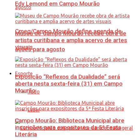
Edy Lemond em Campo Mourão
Cmeg/Campo Mourão define agenda de
Museu de Campo Mourão recebe obra de
artista curitibana e amplia acervo de artes
visuais
ações para agosto
Esporte
Exposição “Reflexos da Dualidade” será
aberta nesta sexta-feira (31) em Campo
Mourão
Tudo
Lazer
Campo Mourão: Biblioteca Municipal abre
inscrições para expositores da 5ª Festa
Literária