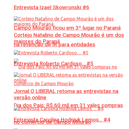
Entrevista Izael Skowronski #6
Campo Mourão ficou em 3º lugar no Paraná
Cortejo Natalino de Campo Mourão é um dos
maiores do Paraná
na retenção de IR para entidades
Entrevista Roberto Cardoso… #5
Jornal O LIBERAL retoma as entrevistas na
versão online
Dia dos Pais: R$ 60 mil em 31 vales compras
Entrevista Carolina Hodniuk Lemos… #4
no comércio de Campo Mourão