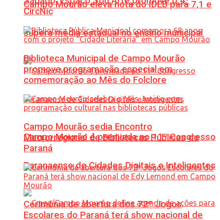
Sábado: Espaço Sou Arte promove o 4º
Campo Mourão eleva nota do IDEB para 7,1 e
CircNic
supera média estadual no ensino municipal
Biblioteca Municipal de Campo Mourão
promove programação especial em
comemoração ao Mês do Folclore
Campo Mourão sedia Encontro
Campo Mourão é premiada no 11º Congresso
Macrorregional de Bibliotecas Públicas do
Paraná
Paranaense de Cidades Digitais e Inteligentes
Cerimônia de abertura dos 72º Jogos
Escolares do Paraná terá show nacional de