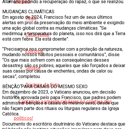
Opinião
Allamano pedindo a recuperação do rapaz, o que se realizou.
MUDANÇAS CLIMÁTICAS
Em agosto de 2024, Francisco fez um de seus últimos
Tudo
alertas em prol da preservação do meio ambiente e exigindo
uma ação global contra as mudanças climáticas. “Se
medirmos a temperatura do planeta, isso nos dirá que a Terra
Cata-Vento
está com febre. Ela está doente”.
“Precisamos nos comprometer com a proteção da natureza,
Editorial
mudando nossos hábitos pessoais e comunitários”, disse.
“Os que mais sofrem com as consequências desses
desastres são os pobres, aqueles que são forçados a deixar
Síntese
suas casas por causa de enchentes, ondas de calor ou
secas”, completou.
Tristeza da Foto
BÊNÇÃO PARA CASAIS DO MESMO SEXO
Em dezembro de 2023, o Vaticano anunciou, em decisão
histórica aprovada pelo papa Francisco, que padres podem
administrar bênçãos a casais do mesmo sexo, desde que
não façam parte dos rituais ou liturgias regulares da Igreja
Católica.
Documento do escritório doutrinário do Vaticano destaca que