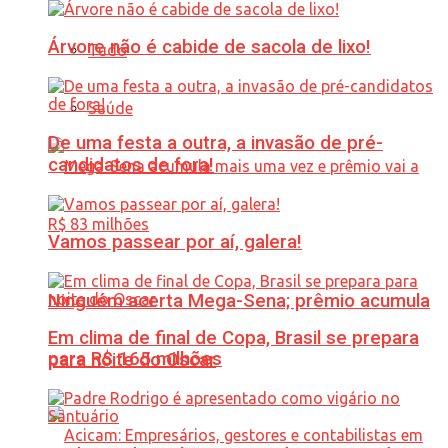
Árvore não é cabide de sacola de lixo!
Tudo
Saúde
De uma festa a outra, a invasão de pré-
candidatos de fora!
Vamos passear por aí, galera!
Ninguém acerta Mega-Sena; prêmio acumula
Em clima de final de Copa, Brasil se prepara
para R$ 165 milhões
para noite do Oscar