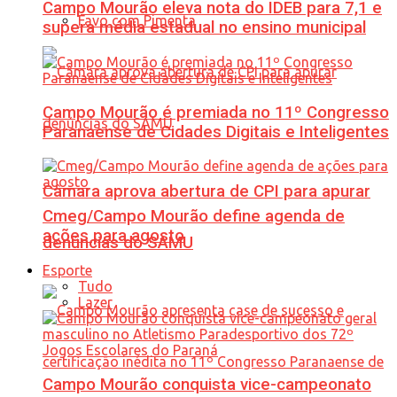
Campo Mourão eleva nota do IDEB para 7,1 e
Favo com Pimenta
supera média estadual no ensino municipal
Campo Mourão é premiada no 11º Congresso
Paranaense de Cidades Digitais e Inteligentes
Câmara aprova abertura de CPI para apurar
Cmeg/Campo Mourão define agenda de
ações para agosto
denúncias do SAMU
Esporte
Tudo
Lazer
Campo Mourão conquista vice-campeonato