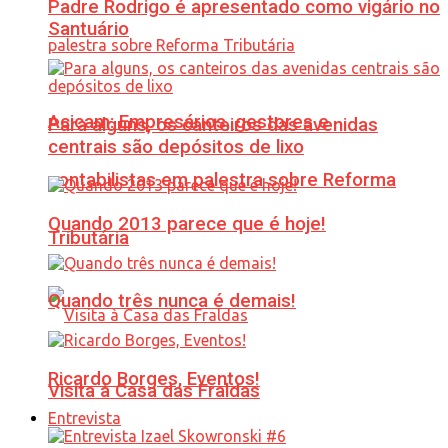
Padre Rodrigo é apresentado como vigário no
Santuário
Acicam: Empresários, gestores e
Para alguns, os canteiros das avenidas
centrais são depósitos de lixo
contabilistas em palestra sobre Reforma
Quando 2013 parece que é hoje!
Tributária
Quando três nunca é demais!
Ricardo Borges, Eventos!
Visita à Casa das Fraldas
Entrevista