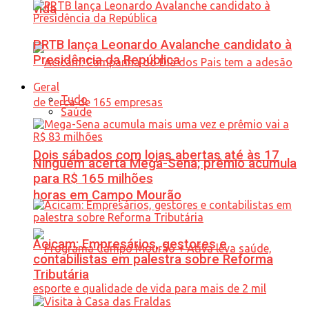
vida
PRTB lança Leonardo Avalanche candidato à
Presidência da República
Geral
Tudo
Saúde
Dois sábados com lojas abertas até às 17
Ninguém acerta Mega-Sena; prêmio acumula
para R$ 165 milhões
horas em Campo Mourão
Acicam: Empresários, gestores e
contabilistas em palestra sobre Reforma
Tributária