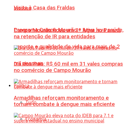
Visita à Casa das Fraldas
Programa Campo Mourão + Ativa leva saúde,
Campo Mourão ficou em 3º lugar no Paraná
na retenção de IR para entidades
esporte e qualidade de vida para mais de 2
mil pessoas
Dia dos Pais: R$ 60 mil em 31 vales compras
no comércio de Campo Mourão
Política
Armadilhas reforçam monitoramento e
Tudo
tornam combate à dengue mais eficiente
Economia