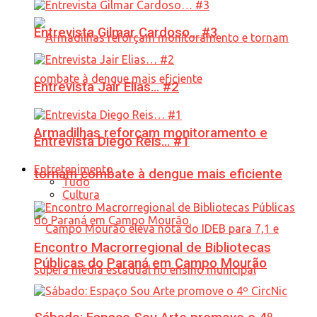
Entrevista Gilmar Cardoso… #3
Entrevista Jair Elias… #2
Armadilhas reforçam monitoramento e
Entrevista Diego Reis… #1
Entretenimento
tornam combate à dengue mais eficiente
Tudo
Cultura
Encontro Macrorregional de Bibliotecas
Públicas do Paraná em Campo Mourão