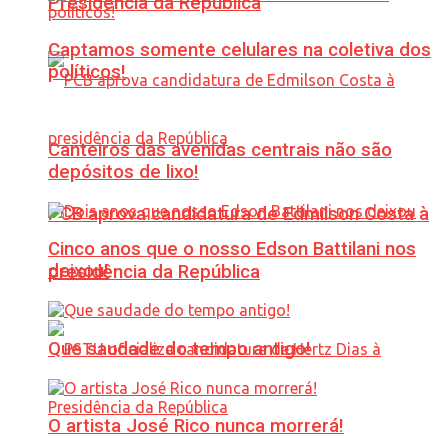
Presidência da República
Captamos somente celulares na coletiva dos
políticos!
Canteiros das avenidas centrais não são
depósitos de lixo!
PCB aprova candidatura de Edmilson Costa à
Cinco anos que o nosso Edson Battilani nos
deixou!
presidência da República
Que saudade do tempo antigo!
O artista José Rico nunca morrerá!