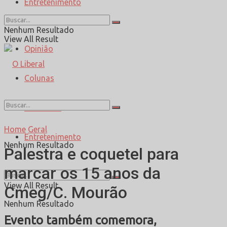
Entretenimento
Esporte
Nenhum Resultado
View All Result
Opinião
Colunas
Entrevista
Home
Geral
Entretenimento
Nenhum Resultado
Palestra e coquetel para
marcar os 15 anos da
View All Result
Cmeg/C. Mourão
Nenhum Resultado
Evento também comemora,