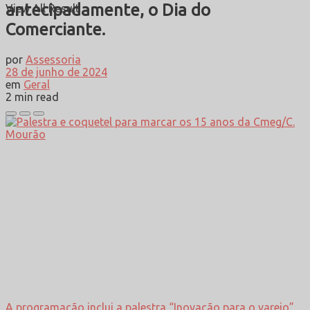
antecipadamente, o Dia do
View All Result
Comerciante.
por
Assessoria
28 de junho de 2024
em
Geral
2 min read
A programação inclui a palestra “Inovação para o varejo”,