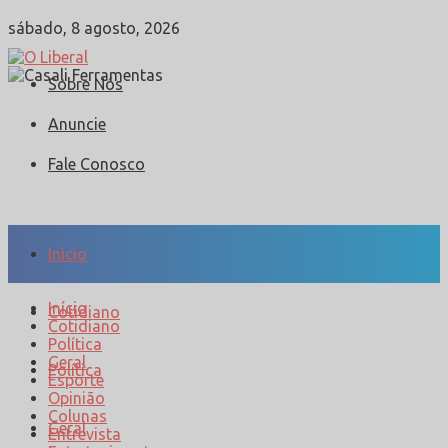
sábado, 8 agosto, 2026
Sobre Nós
Anuncie
Fale Conosco
Início
Início
Cotidiano
Cotidiano
Política
Geral
Política
Esporte
Opinião
Colunas
Geral
Entrevista