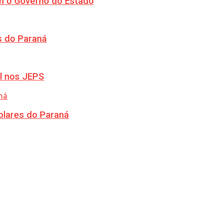
m o Governo do Estado
s do Paraná
l nos JEPS
olares do Paraná