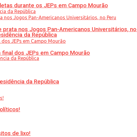
atletas durante os JEPs em Campo Mourão
 prata nos Jogos Pan-Americanos Universitários, no
esidência da República
am final dos JEPs em Campo Mourão
esidência da República
líticos!
tos de lixo!