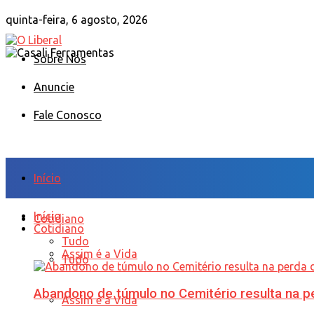
quinta-feira, 6 agosto, 2026
Sobre Nós
Anuncie
Fale Conosco
Início
Início
Cotidiano
Cotidiano
Tudo
Assim é a Vida
Tudo
Abandono de túmulo no Cemitério resulta na
Assim é a Vida