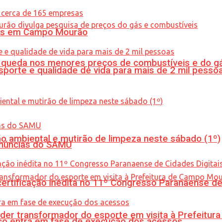
oras em Campo Mourão
queda nos menores preços de combustíveis e do gá
porte e qualidade de vida para mais de 2 mil pesso
ão ambiental e mutirão de limpeza neste sábado (1º)
enúncias do SAMU
tificação inédita no 11º Congresso Paranaense de C
er transformador do esporte em visita à Prefeitu
nico entra em fase de execução dos acessos