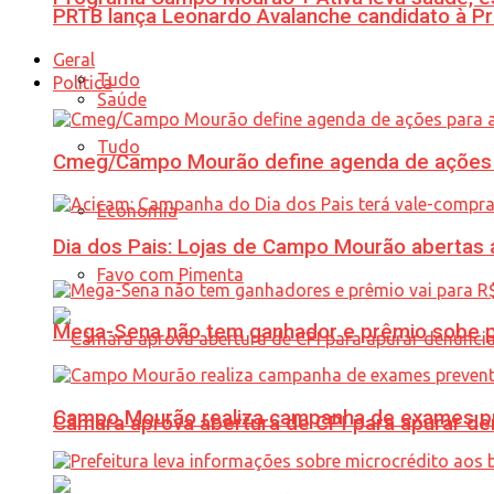
PRTB lança Leonardo Avalanche candidato à Pr
Geral
Tudo
Política
Saúde
Tudo
Cmeg/Campo Mourão define agenda de ações 
Economia
Dia dos Pais: Lojas de Campo Mourão abertas a
Favo com Pimenta
Mega-Sena não tem ganhador e prêmio sobe p
Campo Mourão realiza campanha de exames pre
Câmara aprova abertura de CPI para apurar d