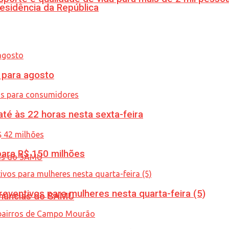
esidência da República
para agosto
té às 22 horas nesta sexta-feira
ara R$ 150 milhões
ventivos para mulheres nesta quarta-feira (5)
enúncias do SAMU