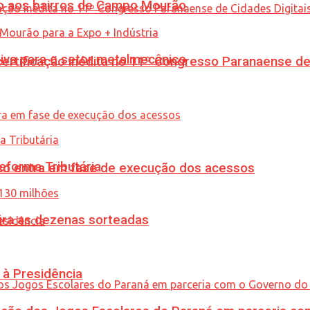
to aos bairros de Campo Mourão
siva para o setor metalmecânico
tificação inédita no 11º Congresso Paranaense de C
eforma Tributária
nico entra em fase de execução dos acessos
ira as dezenas sorteadas
 à Presidência