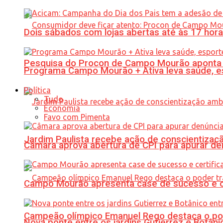
Dois sábados com lojas abertas até às 17 h
Pesquisa do Procon de Campo Mourão aponta 
Programa Campo Mourão + Ativa leva saúde, es
Política
Tudo
Economia
Favo com Pimenta
Jardim Paulista recebe ação de conscientizaç
Câmara aprova abertura de CPI para apurar d
Campo Mourão apresenta case de sucesso e cer
Campeão olímpico Emanuel Rego destaca o pod
Nova ponte entre os jardins Gutierrez e Botâ