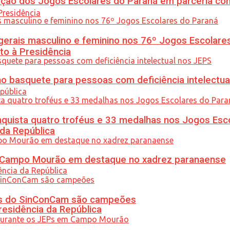
ção dos Jogos Escolares do Paraná em parceria co
gerais masculino e feminino nos 76º Jogos Escolare
to à Presidência
 basquete para pessoas com deficiência intelectua
uista quatro troféus e 33 medalhas nos Jogos Esc
 da República
ém Campo Mourão em destaque no xadrez paranaense
etas do SinConCam são campeões
residência da República