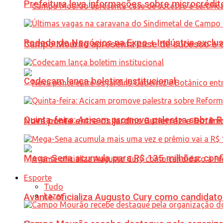
Prefeitura leva informações sobre microcrédi
Rodada de Negócios na Expo + Indústria exclu
Campo Mourão apresenta case de sucesso e cer
Codecam lança boletim institucional
Quinta-feira: Acicam promove palestra sobre R
Nova ponte entre os jardins Gutierrez e Botâ
Mega-Sena acumula para R$ 135 milhões; conf
Esporte
Tudo
Lazer
Avante oficializa Augusto Cury como candidato