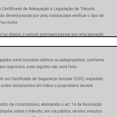
ui Certificado de Adequação à Legislação de Trânsito
 deverá passar por uma vistoria para verificar o tipo de
/ou motor.
/ou chassi, o veículo precisará passar por uma gravação
 ciclomotor, marca, modelo, e outras informações
quadra como bicicleta elétrica ou autopropelido, conforme
is requisitos, este registro não será feito.
tir um Certificado de Segurança Veicular (CSV), expedido
om estes documentos em mãos o proprietário deverá
stro de ciclomotores, atendendo o art. 14 da Resolução
ispõe sobre o trânsito, em via pública, destes veículos.