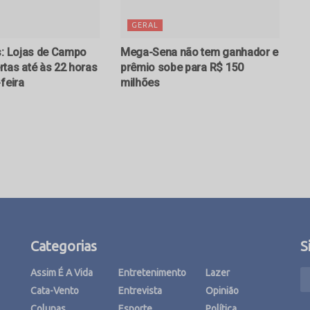
GERAL
s: Lojas de Campo
Mega-Sena não tem ganhador e
tas até às 22 horas
prêmio sobe para R$ 150
feira
milhões
Categorias
S
Assim É A Vida
Entretenimento
Lazer
Cata-Vento
Entrevista
Opinião
Colunas
Esporte
Política