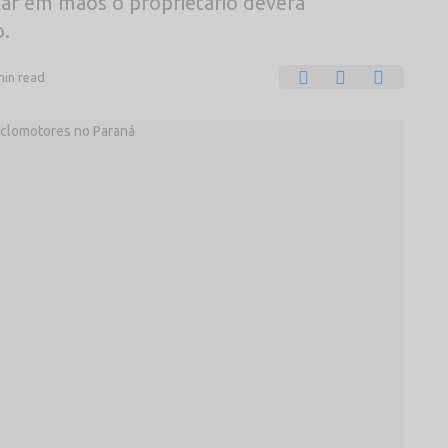
lar em mãos o proprietário deverá
o.
min read