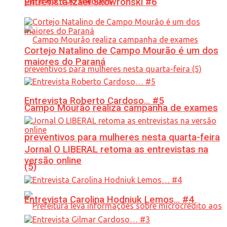
para R$ 150 milhões
Entrevista Izael Skowronski #6
Cortejo Natalino de Campo Mourão é um dos
maiores do Paraná
Entrevista Roberto Cardoso… #5
Campo Mourão realiza campanha de exames
preventivos para mulheres nesta quarta-feira
Jornal O LIBERAL retoma as entrevistas na
versão online
(5)
Entrevista Carolina Hodniuk Lemos… #4