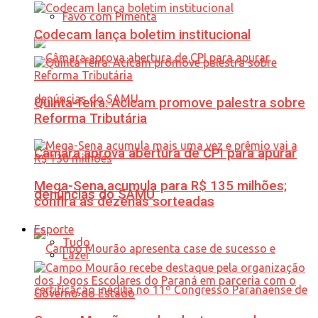
Favo com Pimenta
Codecam lança boletim institucional
Quinta-feira: Acicam promove palestra sobre
Reforma Tributária
Câmara aprova abertura de CPI para apurar
Mega-Sena acumula para R$ 135 milhões;
denúncias do SAMU
confira as dezenas sorteadas
Esporte
Tudo
Lazer