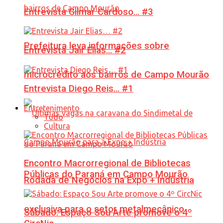
Entrevista Gilmar Cardoso… #3
Prefeitura leva informações sobre
Entrevista Jair Elias… #2
microcrédito aos bairros de Campo Mourão
Entrevista Diego Reis… #1
Entretenimento
Tudo
Cultura
Encontro Macrorregional de Bibliotecas
Públicas do Paraná em Campo Mourão
Rodada de Negócios na Expo + Indústria
exclusiva para o setor metalmecânico
Sábado: Espaço Sou Arte promove o 4º