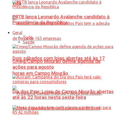
vida
PRTB lança Leonardo Avalanche candidato à
Presidência da República
Geral
Tudo
Saúde
Dois sábados com lojas abertas até às 17
Cmeg/Campo Mourão define agenda de
ações para agosto
horas em Campo Mourão
Dia dos Pais: Lojas de Campo Mourão abertas
até às 22 horas nesta sexta-feira