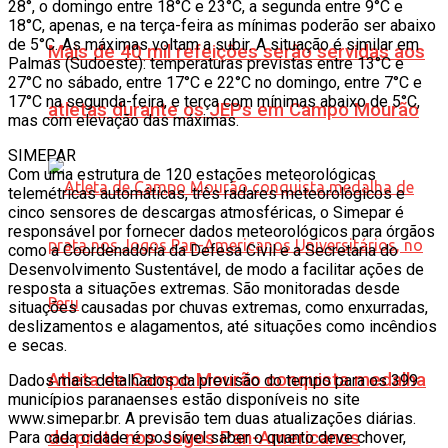
28°, o domingo entre 18°C e 23°C, a segunda entre 9°C e
18°C, apenas, e na terça-feira as mínimas poderão ser abaixo
de 5°C. As máximas voltam a subir. A situação é similar em
Mais de 40 mil refeições serão servidas aos
Palmas (Sudoeste): temperaturas previstas entre 13°C e
27°C no sábado, entre 17°C e 22°C no domingo, entre 7°C e
17°C na segunda-feira, e terça com mínimas abaixo de 5°C,
atletas durante os JEPs em Campo Mourão
mas com elevação das máximas.
SIMEPAR
Com uma estrutura de 120 estações meteorológicas
telemétricas automáticas, três radares meteorológicos e
cinco sensores de descargas atmosféricas, o Simepar é
responsável por fornecer dados meteorológicos para órgãos
como a Coordenadoria da Defesa Civil e a Secretaria do
Desenvolvimento Sustentável, de modo a facilitar ações de
resposta a situações extremas. São monitoradas desde
situações causadas por chuvas extremas, como enxurradas,
deslizamentos e alagamentos, até situações como incêndios
e secas.
Atleta de Campo Mourão conquista medalha
Dados mais detalhados da previsão do tempo para os 399
municípios paranaenses estão disponíveis no site
www.simepar.br. A previsão tem duas atualizações diárias.
de prata nos Jogos Pan-Americanos
Para cada cidade é possível saber o quanto deve chover,