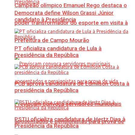
Campeão olímpico Emanuel Rego destaca o
Democrata define Wilson Grassi Júnior
candidato à Presidência
poder transformador do esporte em visita à
Prefeitura de Campo Mourão
PT oficializa candidatura de Lula à
Presidência da República
PCB aprova candidatura de Edmilson Costa à
presidência da República
Previscam convoca servidores municipais
PSTU oficializa candidatura de Hertz Dias à
aposentados e pensionistas para prova de
Presidência da República