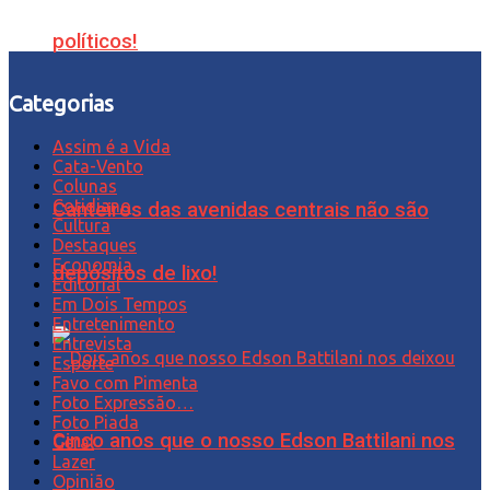
políticos!
Categorias
Assim é a Vida
Cata-Vento
Colunas
Cotidiano
Canteiros das avenidas centrais não são
Cultura
Destaques
Economia
depósitos de lixo!
Editorial
Em Dois Tempos
Entretenimento
Entrevista
Esporte
Favo com Pimenta
Foto Expressão…
Foto Piada
Cinco anos que o nosso Edson Battilani nos
Geral
Lazer
Opinião