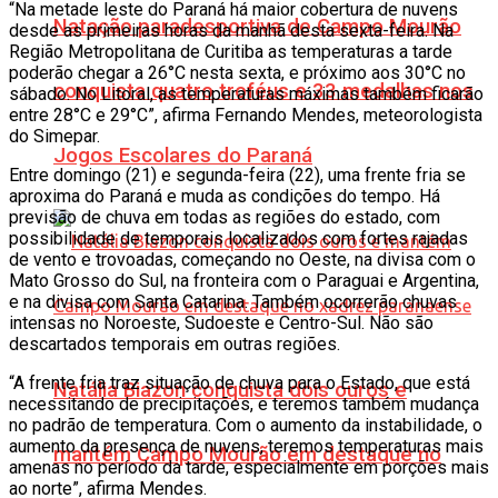
“Na metade leste do Paraná há maior cobertura de nuvens
Natação paradesportiva de Campo Mourão
desde as primeiras horas da manhã desta sexta-feira. Na
Região Metropolitana de Curitiba as temperaturas a tarde
poderão chegar a 26°C nesta sexta, e próximo aos 30°C no
conquista quatro troféus e 33 medalhas nos
sábado. No Litoral, as temperaturas máximas também ficarão
entre 28°C e 29°C”, afirma Fernando Mendes, meteorologista
do Simepar.
Jogos Escolares do Paraná
Entre domingo (21) e segunda-feira (22), uma frente fria se
aproxima do Paraná e muda as condições do tempo. Há
previsão de chuva em todas as regiões do estado, com
possibilidade de temporais localizados com fortes rajadas
de vento e trovoadas, começando no Oeste, na divisa com o
Mato Grosso do Sul, na fronteira com o Paraguai e Argentina,
e na divisa com Santa Catarina. Também ocorrerão chuvas
intensas no Noroeste, Sudoeste e Centro-Sul. Não são
descartados temporais em outras regiões.
“A frente fria traz situação de chuva para o Estado, que está
Natália Biazon conquista dois ouros e
necessitando de precipitações, e teremos também mudança
no padrão de temperatura. Com o aumento da instabilidade, o
aumento da presença de nuvens, teremos temperaturas mais
mantém Campo Mourão em destaque no
amenas no período da tarde, especialmente em porções mais
ao norte”, afirma Mendes.