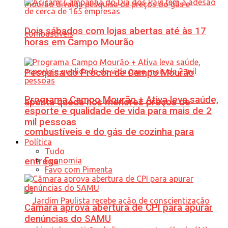
Dois sábados com lojas abertas até às 17
horas em Campo Mourão
Pesquisa do Procon de Campo Mourão
Programa Campo Mourão + Ativa leva saúde,
aponta queda nos menores preços de
esporte e qualidade de vida para mais de 2
mil pessoas
combustíveis e do gás de cozinha para
Política
Tudo
Economia
entrega
Favo com Pimenta
Câmara aprova abertura de CPI para apurar
denúncias do SAMU