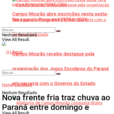
Campo Mourão abre inscrições nesta sexta-
feira para o Programa FEPAC 2026
Nenhum Resultado
View All Result
Campo Mourão recebe destaque pela
organização dos Jogos Escolares do Paraná
em parceria com o Governo do Estado
Home
Cotidiano
Nenhum Resultado
Nova frente fria traz chuva ao
Paraná entre domingo e
View All Result