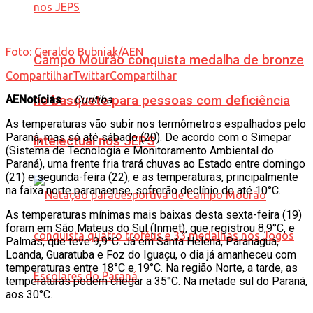
Foto: Geraldo Bubniak/AEN
Campo Mourão conquista medalha de bronze
Compartilhar
Twittar
Compartilhar
AENotícias
–
Curitiba
no basquete para pessoas com deficiência
As temperaturas vão subir nos termômetros espalhados pelo
Paraná, mas só até sábado (20). De acordo com o Simepar
intelectual nos JEPS
(Sistema de Tecnologia e Monitoramento Ambiental do
Paraná), uma frente fria trará chuvas ao Estado entre domingo
(21) e segunda-feira (22), e as temperaturas, principalmente
na faixa norte paranaense, sofrerão declínio de até 10°C.
As temperaturas mínimas mais baixas desta sexta-feira (19)
foram em São Mateus do Sul (Inmet), que registrou 8,9°C, e
Palmas, que teve 9,9°C. Já em Santa Helena, Paranaguá,
Loanda, Guaratuba e Foz do Iguaçu, o dia já amanheceu com
temperaturas entre 18°C e 19°C. Na região Norte, a tarde, as
temperaturas podem chegar a 35°C. Na metade sul do Paraná,
aos 30°C.