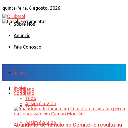
quinta-feira, 6 agosto, 2026
Sobre Nós
Anuncie
Fale Conosco
Início
Início
Cotidiano
Cotidiano
Tudo
Assim é a Vida
Tudo
Assim é a Vida
Abandono de túmulo no Cemitério resulta na