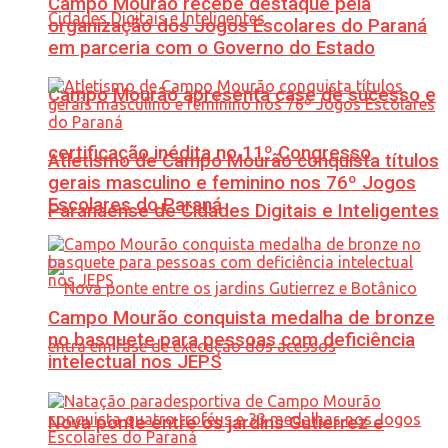
Campo Mourão recebe destaque pela
organização dos Jogos Escolares do Paraná
em parceria com o Governo do Estado
Campo Mourão apresenta case de sucesso e
certificação inédita no 11º Congresso
Atletismo de Campo Mourão conquista títulos
gerais masculino e feminino nos 76º Jogos
Escolares do Paraná
Paranaense de Cidades Digitais e Inteligentes
Campo Mourão conquista medalha de bronze
no basquete para pessoas com deficiência
intelectual nos JEPS
Nova ponte entre os jardins Gutierrez e