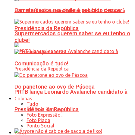
Carreta desce rua onde é proibido descer!
PSTU oficializa candidatura de Hertz Dias à
Presidência da República
Supermercados querem saber se eu tenho o
clube!
Comunicação é tudo!
Do panetone ao ovo de Páscoa
PRTB lança Leonardo Avalanche candidato à
Colunas
Tudo
Presidência da República
Em Dois Tempos
Foto Expressão...
Foto Piada
Ponto Social
Geral