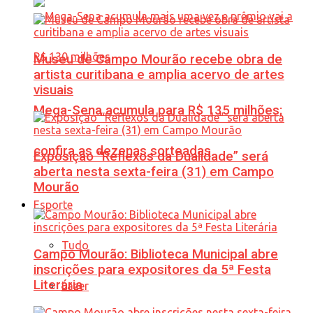
Museu de Campo Mourão recebe obra de
artista curitibana e amplia acervo de artes
visuais
Mega-Sena acumula para R$ 135 milhões;
confira as dezenas sorteadas
Exposição “Reflexos da Dualidade” será
aberta nesta sexta-feira (31) em Campo
Mourão
Esporte
Tudo
Campo Mourão: Biblioteca Municipal abre
inscrições para expositores da 5ª Festa
Literária
Lazer