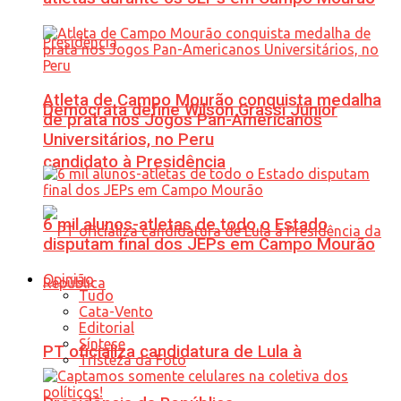
Atleta de Campo Mourão conquista medalha
Democrata define Wilson Grassi Júnior
de prata nos Jogos Pan-Americanos
Universitários, no Peru
candidato à Presidência
6 mil alunos-atletas de todo o Estado
disputam final dos JEPs em Campo Mourão
Opinião
Tudo
Cata-Vento
Editorial
Síntese
PT oficializa candidatura de Lula à
Tristeza da Foto