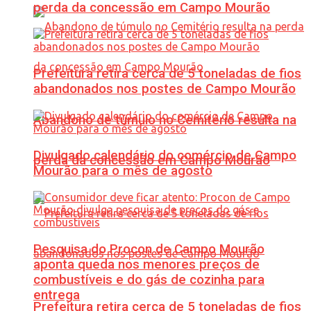
perda da concessão em Campo Mourão
Prefeitura retira cerca de 5 toneladas de fios
abandonados nos postes de Campo Mourão
Abandono de túmulo no Cemitério resulta na
Divulgado calendário do comércio de Campo
perda da concessão em Campo Mourão
Mourão para o mês de agosto
Pesquisa do Procon de Campo Mourão
aponta queda nos menores preços de
combustíveis e do gás de cozinha para
entrega
Prefeitura retira cerca de 5 toneladas de fios