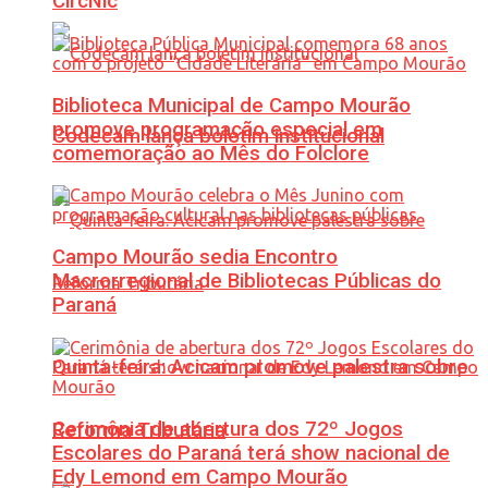
CircNic
Biblioteca Municipal de Campo Mourão
promove programação especial em
Codecam lança boletim institucional
comemoração ao Mês do Folclore
Campo Mourão sedia Encontro
Macrorregional de Bibliotecas Públicas do
Paraná
Quinta-feira: Acicam promove palestra sobre
Cerimônia de abertura dos 72º Jogos
Reforma Tributária
Escolares do Paraná terá show nacional de
Edy Lemond em Campo Mourão