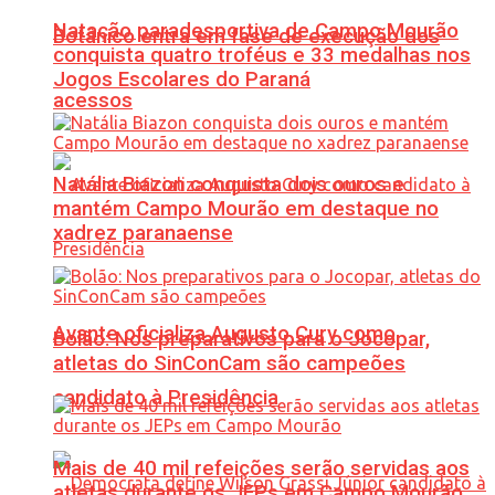
Natação paradesportiva de Campo Mourão
Botânico entra em fase de execução dos
conquista quatro troféus e 33 medalhas nos
Jogos Escolares do Paraná
acessos
Natália Biazon conquista dois ouros e
mantém Campo Mourão em destaque no
xadrez paranaense
Avante oficializa Augusto Cury como
Bolão: Nos preparativos para o Jocopar,
atletas do SinConCam são campeões
candidato à Presidência
Mais de 40 mil refeições serão servidas aos
atletas durante os JEPs em Campo Mourão