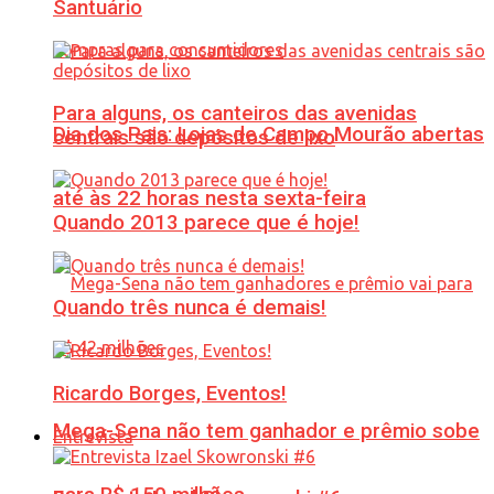
Santuário
Para alguns, os canteiros das avenidas
Dia dos Pais: Lojas de Campo Mourão abertas
centrais são depósitos de lixo
até às 22 horas nesta sexta-feira
Quando 2013 parece que é hoje!
Quando três nunca é demais!
Ricardo Borges, Eventos!
Mega-Sena não tem ganhador e prêmio sobe
Entrevista