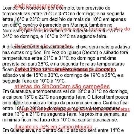
xadrez paranaense
Loanda, no Noroeste, por exemplo, tem previsão de
temperaturas entre 26°C e 35°C no domingo, e na segunda
entre 16°C e 23°C: um declínio de mais de 10°C em apenas
um dia. O cenário é parecido em Maringá, também no
Noroeste, que tem previsão de temperaturas entre 25°C e
34°C no domingo, e 16°C e 24°C na segunda-feira.
A diferença de temperatura após a chuva será mais gradativa
nas outras regiões. Em Foz do Iguaçu (Oeste) o sábado terá
temperaturas entre 21°C e 31°C, no domingo a máxima
prevista cai para 28°C, e na segunda-feira as temperaturas
Bolão: Nos preparativos para o Jocopar,
ficam entre 15°C e 22°C. Em Pato Branco (Sudoeste) o
sábado vai de 15°C a 30°C, o domingo de 19°C a 25°C, e a
segunda-feira de 10°C a 19°C.
atletas do SinConCam são campeões
Em Guaratuba, a temperatura vai de 18°C a 31°C no domingo,
e cai para 15°C a 22°C na segunda-feira. O Litoral terá pouca
amplitude térmica ao longo da próxima semana. Curitiba fica
entre 18°C e 29°C no domingo, e registrará temperaturas
entre 13°C e 21°C na segunda-feira. Na próxima semana, as
mínimas ficam na faixa dos 10°C na capital paranaense.
Em Guarapuava, no Centro-Sul, o sábado será entre 14°C e