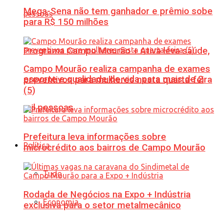
Mega-Sena não tem ganhador e prêmio sobe
para R$ 150 milhões
Programa Campo Mourão + Ativa leva saúde,
Campo Mourão realiza campanha de exames
esporte e qualidade de vida para mais de 2
preventivos para mulheres nesta quarta-feira
(5)
mil pessoas
Prefeitura leva informações sobre
Política
microcrédito aos bairros de Campo Mourão
Tudo
Rodada de Negócios na Expo + Indústria
Economia
exclusiva para o setor metalmecânico