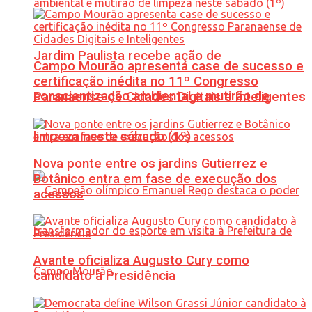
Jardim Paulista recebe ação de
Campo Mourão apresenta case de sucesso e
certificação inédita no 11º Congresso
conscientização ambiental e mutirão de
Paranaense de Cidades Digitais e Inteligentes
limpeza neste sábado (1º)
Nova ponte entre os jardins Gutierrez e
Botânico entra em fase de execução dos
acessos
Avante oficializa Augusto Cury como
candidato à Presidência