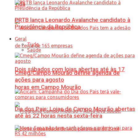
vida
PRTB lança Leonardo Avalanche candidato à
Presidência da República
Geral
Tudo
Saúde
Dois sábados com lojas abertas até às 17
Cmeg/Campo Mourão define agenda de
ações para agosto
horas em Campo Mourão
Dia dos Pais: Lojas de Campo Mourão abertas
até às 22 horas nesta sexta-feira