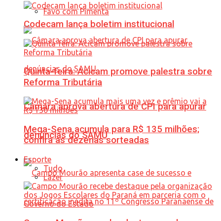
Favo com Pimenta
Codecam lança boletim institucional
Quinta-feira: Acicam promove palestra sobre
Reforma Tributária
Câmara aprova abertura de CPI para apurar
Mega-Sena acumula para R$ 135 milhões;
denúncias do SAMU
confira as dezenas sorteadas
Esporte
Tudo
Lazer