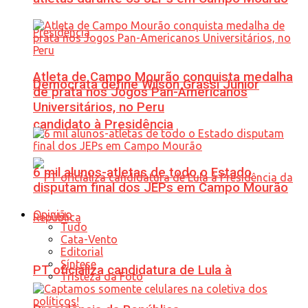
Atleta de Campo Mourão conquista medalha
Democrata define Wilson Grassi Júnior
de prata nos Jogos Pan-Americanos
Universitários, no Peru
candidato à Presidência
6 mil alunos-atletas de todo o Estado
disputam final dos JEPs em Campo Mourão
Opinião
Tudo
Cata-Vento
Editorial
Síntese
PT oficializa candidatura de Lula à
Tristeza da Foto