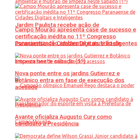
Jardim Paulista recebe ação de
Campo Mourão apresenta case de sucesso e
certificação inédita no 11º Congresso
conscientização ambiental e mutirão de
Paranaense de Cidades Digitais e Inteligentes
limpeza neste sábado (1º)
Nova ponte entre os jardins Gutierrez e
Botânico entra em fase de execução dos
acessos
Avante oficializa Augusto Cury como
candidato à Presidência