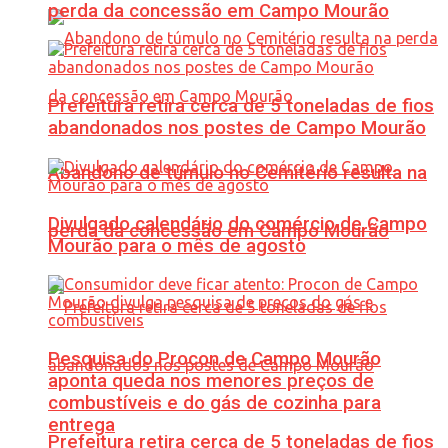
perda da concessão em Campo Mourão
Prefeitura retira cerca de 5 toneladas de fios
abandonados nos postes de Campo Mourão
Abandono de túmulo no Cemitério resulta na
Divulgado calendário do comércio de Campo
perda da concessão em Campo Mourão
Mourão para o mês de agosto
Pesquisa do Procon de Campo Mourão
aponta queda nos menores preços de
combustíveis e do gás de cozinha para
entrega
Prefeitura retira cerca de 5 toneladas de fios