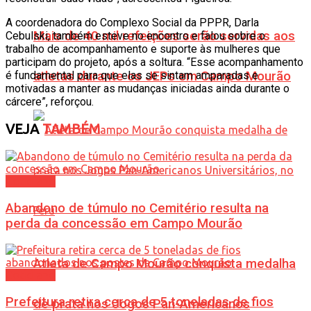
A coordenadora do Complexo Social da PPPR, Darla
Mais de 40 mil refeições serão servidas aos
Cebulski, também esteve no encontro e falou sobre o
trabalho de acompanhamento e suporte às mulheres que
participam do projeto, após a soltura. “Esse acompanhamento
é fundamental para que elas se sintam amparadas e
atletas durante os JEPs em Campo Mourão
motivadas a manter as mudanças iniciadas ainda durante o
cárcere”, reforçou.
VEJA
TAMBÉM
Cotidiano
Abandono de túmulo no Cemitério resulta na
perda da concessão em Campo Mourão
Atleta de Campo Mourão conquista medalha
Cotidiano
Prefeitura retira cerca de 5 toneladas de fios
de prata nos Jogos Pan-Americanos