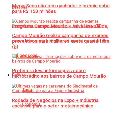
Mega-Sena não tem ganhador e prêmio sobe
para R$ 150 milhões
Programa Campo Mourão + Ativa leva saúde,
Campo Mourão realiza campanha de exames
esporte e qualidade de vida para mais de 2
preventivos para mulheres nesta quarta-feira
(5)
mil pessoas
Prefeitura leva informações sobre
Política
microcrédito aos bairros de Campo Mourão
Tudo
Rodada de Negócios na Expo + Indústria
Economia
exclusiva para o setor metalmecânico