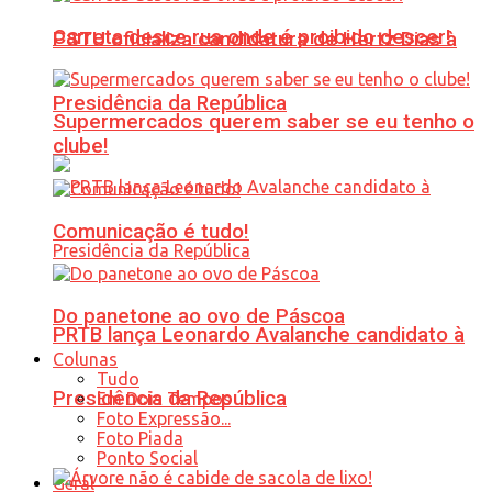
Carreta desce rua onde é proibido descer!
PSTU oficializa candidatura de Hertz Dias à
Presidência da República
Supermercados querem saber se eu tenho o
clube!
Comunicação é tudo!
Do panetone ao ovo de Páscoa
PRTB lança Leonardo Avalanche candidato à
Colunas
Tudo
Presidência da República
Em Dois Tempos
Foto Expressão...
Foto Piada
Ponto Social
Geral