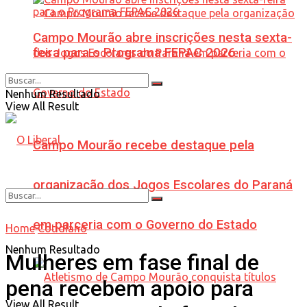
Campo Mourão abre inscrições nesta sexta-
feira para o Programa FEPAC 2026
Nenhum Resultado
View All Result
Campo Mourão recebe destaque pela
organização dos Jogos Escolares do Paraná
em parceria com o Governo do Estado
Home
Cotidiano
Nenhum Resultado
Mulheres em fase final de
pena recebem apoio para
View All Result