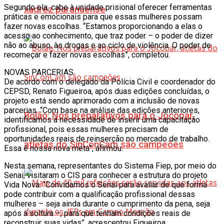
Segundo ela, cabe à unidade prisional oferecer ferramentas
xadrez paranaense
práticas e emocionais para que essas mulheres possam
fazer novas escolhas. “Estamos proporcionando a elas o
acesso ao conhecimento, que traz poder – o poder de dizer
não ao abuso, às drogas e ao ciclo de violência. O poder de
recomeçar e fazer novas escolhas”, completou.
NOVAS PARCERIAS
De acordo com o delegado da Polícia Civil e coordenador do
CEPSD, Renato Figueiroa, após duas edições concluídas, o
projeto está sendo aprimorado com a inclusão de novas
parcerias. “Com base na análise das edições anteriores,
Bolão: Nos preparativos para o Jocopar,
identificamos a necessidade de inserir uma capacitação
profissional, pois essas mulheres precisam de
oportunidades reais de reinserção no mercado de trabalho.
atletas do SinConCam são campeões
Essa é nossa nova meta”, afirmou.
Nesta semana, representantes do Sistema Fiep, por meio do
Senai, visitaram o CIS para conhecer a estrutura do projeto
Vida Nova. “Convidamos o Senai para avaliar de que forma
pode contribuir com a qualificação profissional dessas
mulheres – seja ainda durante o cumprimento da pena, seja
após a soltura –, para que tenham condições reais de
reconstruir suas vidas”, acrescentou Figueiroa.