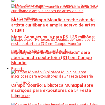
Museu de Campo Mourão recebe obra de
artista curitibana e amplia acervo de artes
visuais
Mega-Sena acumula para R$ 135 milhões;
confira as dezenas sorteadas
Exposição “Reflexos da Dualidade” será
aberta nesta sexta-feira (31) em Campo
Mourão
Esporte
Tudo
Campo Mourão: Biblioteca Municipal abre
inscrições para expositores da 5ª Festa
Literária
Lazer