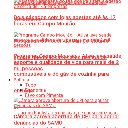
Dois sábados com lojas abertas até às 17
horas em Campo Mourão
Pesquisa do Procon de Campo Mourão
Programa Campo Mourão + Ativa leva saúde,
aponta queda nos menores preços de
esporte e qualidade de vida para mais de 2
mil pessoas
combustíveis e do gás de cozinha para
Política
Tudo
Economia
entrega
Favo com Pimenta
Câmara aprova abertura de CPI para apurar
denúncias do SAMU