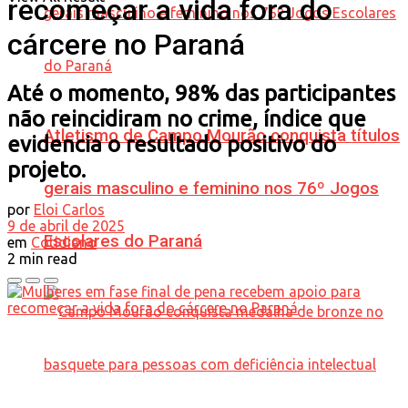
recomeçar a vida fora do
cárcere no Paraná
Até o momento, 98% das participantes
não reincidiram no crime, índice que
Atletismo de Campo Mourão conquista títulos
evidencia o resultado positivo do
projeto.
gerais masculino e feminino nos 76º Jogos
por
Eloi Carlos
9 de abril de 2025
Escolares do Paraná
em
Cotidiano
2 min read