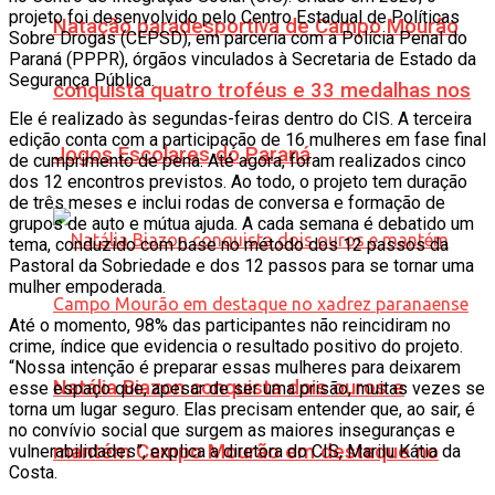
projeto foi desenvolvido pelo Centro Estadual de Políticas
Natação paradesportiva de Campo Mourão
Sobre Drogas (CEPSD), em parceria com a Polícia Penal do
Paraná (PPPR), órgãos vinculados à Secretaria de Estado da
Segurança Pública.
conquista quatro troféus e 33 medalhas nos
Ele é realizado às segundas-feiras dentro do CIS. A terceira
edição conta com a participação de 16 mulheres em fase final
Jogos Escolares do Paraná
de cumprimento de pena. Até agora, foram realizados cinco
dos 12 encontros previstos. Ao todo, o projeto tem duração
de três meses e inclui rodas de conversa e formação de
grupos de auto e mútua ajuda. A cada semana é debatido um
tema, conduzido com base no método dos 12 passos da
Pastoral da Sobriedade e dos 12 passos para se tornar uma
mulher empoderada.
Até o momento, 98% das participantes não reincidiram no
crime, índice que evidencia o resultado positivo do projeto.
“Nossa intenção é preparar essas mulheres para deixarem
Natália Biazon conquista dois ouros e
esse espaço que, apesar de ser uma prisão, muitas vezes se
torna um lugar seguro. Elas precisam entender que, ao sair, é
no convívio social que surgem as maiores inseguranças e
mantém Campo Mourão em destaque no
vulnerabilidades”, explica a diretora do CIS, Marilu Kátia da
Costa.