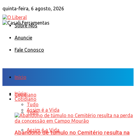
quinta-feira, 6 agosto, 2026
Sobre Nós
Anuncie
Fale Conosco
Início
Início
Cotidiano
Cotidiano
Tudo
Assim é a Vida
Tudo
Assim é a Vida
Abandono de túmulo no Cemitério resulta na