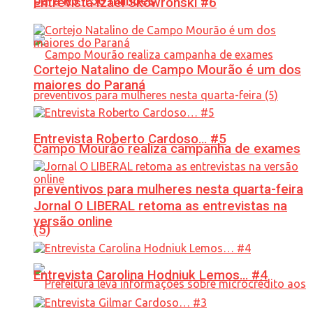
para R$ 150 milhões
Entrevista Izael Skowronski #6
Cortejo Natalino de Campo Mourão é um dos
maiores do Paraná
Entrevista Roberto Cardoso… #5
Campo Mourão realiza campanha de exames
preventivos para mulheres nesta quarta-feira
Jornal O LIBERAL retoma as entrevistas na
versão online
(5)
Entrevista Carolina Hodniuk Lemos… #4