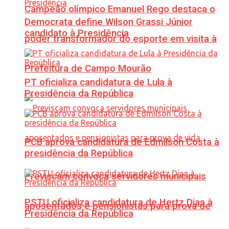
Campeão olímpico Emanuel Rego destaca o
Democrata define Wilson Grassi Júnior
candidato à Presidência
poder transformador do esporte em visita à
Prefeitura de Campo Mourão
PT oficializa candidatura de Lula à
Presidência da República
PCB aprova candidatura de Edmilson Costa à
presidência da República
Previscam convoca servidores municipais
PSTU oficializa candidatura de Hertz Dias à
aposentados e pensionistas para prova de
Presidência da República