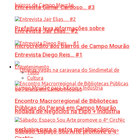
Entrevista Gilmar Cardoso… #3
Prefeitura leva informações sobre
Entrevista Jair Elias… #2
microcrédito aos bairros de Campo Mourão
Entrevista Diego Reis… #1
Entretenimento
Tudo
Cultura
Encontro Macrorregional de Bibliotecas
Públicas do Paraná em Campo Mourão
Rodada de Negócios na Expo + Indústria
exclusiva para o setor metalmecânico
Sábado: Espaço Sou Arte promove o 4º