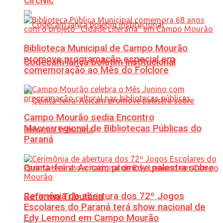
CircNic
Biblioteca Municipal de Campo Mourão
promove programação especial em
Codecam lança boletim institucional
comemoração ao Mês do Folclore
Campo Mourão sedia Encontro
Macrorregional de Bibliotecas Públicas do
Paraná
Quinta-feira: Acicam promove palestra sobre
Cerimônia de abertura dos 72º Jogos
Reforma Tributária
Escolares do Paraná terá show nacional de
Edy Lemond em Campo Mourão