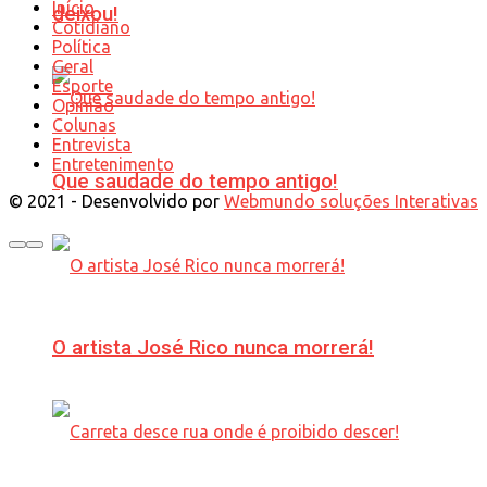
Início
deixou!
Cotidiano
Política
Geral
Esporte
Opinião
Colunas
Entrevista
Entretenimento
Que saudade do tempo antigo!
© 2021 - Desenvolvido por
Webmundo soluções Interativas
O artista José Rico nunca morrerá!