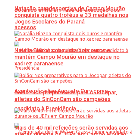
Natação paradesportiva de Campo Mourão
Botânico entra em fase de execução dos
conquista quatro troféus e 33 medalhas nos
Jogos Escolares do Paraná
acessos
Natália Biazon conquista dois ouros e
mantém Campo Mourão em destaque no
xadrez paranaense
Avante oficializa Augusto Cury como
Bolão: Nos preparativos para o Jocopar,
atletas do SinConCam são campeões
candidato à Presidência
Mais de 40 mil refeições serão servidas aos
atletas durante os JEPs em Campo Mourão