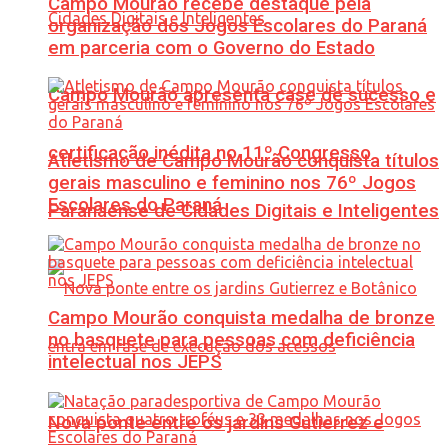
Campo Mourão recebe destaque pela
organização dos Jogos Escolares do Paraná
em parceria com o Governo do Estado
Campo Mourão apresenta case de sucesso e
certificação inédita no 11º Congresso
Atletismo de Campo Mourão conquista títulos
gerais masculino e feminino nos 76º Jogos
Escolares do Paraná
Paranaense de Cidades Digitais e Inteligentes
Campo Mourão conquista medalha de bronze
no basquete para pessoas com deficiência
intelectual nos JEPS
Nova ponte entre os jardins Gutierrez e