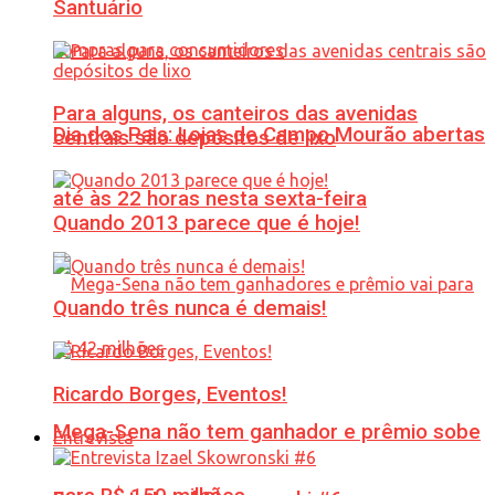
Santuário
Para alguns, os canteiros das avenidas
Dia dos Pais: Lojas de Campo Mourão abertas
centrais são depósitos de lixo
até às 22 horas nesta sexta-feira
Quando 2013 parece que é hoje!
Quando três nunca é demais!
Ricardo Borges, Eventos!
Mega-Sena não tem ganhador e prêmio sobe
Entrevista