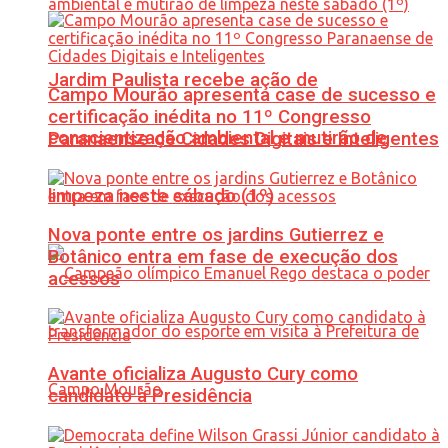
Jardim Paulista recebe ação de
Campo Mourão apresenta case de sucesso e
certificação inédita no 11º Congresso
conscientização ambiental e mutirão de
Paranaense de Cidades Digitais e Inteligentes
limpeza neste sábado (1º)
Nova ponte entre os jardins Gutierrez e
Botânico entra em fase de execução dos
acessos
Avante oficializa Augusto Cury como
candidato à Presidência