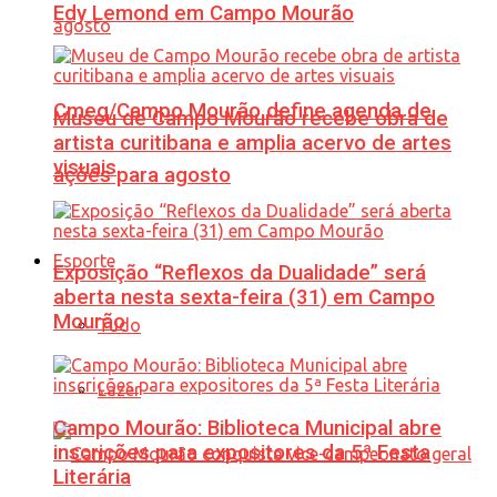
Edy Lemond em Campo Mourão
Cmeg/Campo Mourão define agenda de
Museu de Campo Mourão recebe obra de
artista curitibana e amplia acervo de artes
visuais
ações para agosto
Esporte
Exposição “Reflexos da Dualidade” será
aberta nesta sexta-feira (31) em Campo
Mourão
Tudo
Lazer
Campo Mourão: Biblioteca Municipal abre
inscrições para expositores da 5ª Festa
Literária