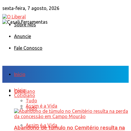
sexta-feira, 7 agosto, 2026
Sobre Nós
Anuncie
Fale Conosco
Início
Início
Cotidiano
Cotidiano
Tudo
Assim é a Vida
Tudo
Assim é a Vida
Abandono de túmulo no Cemitério resulta na