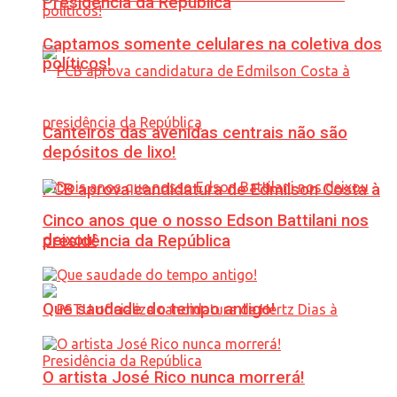
Presidência da República
Captamos somente celulares na coletiva dos
políticos!
Canteiros das avenidas centrais não são
depósitos de lixo!
PCB aprova candidatura de Edmilson Costa à
Cinco anos que o nosso Edson Battilani nos
deixou!
presidência da República
Que saudade do tempo antigo!
O artista José Rico nunca morrerá!