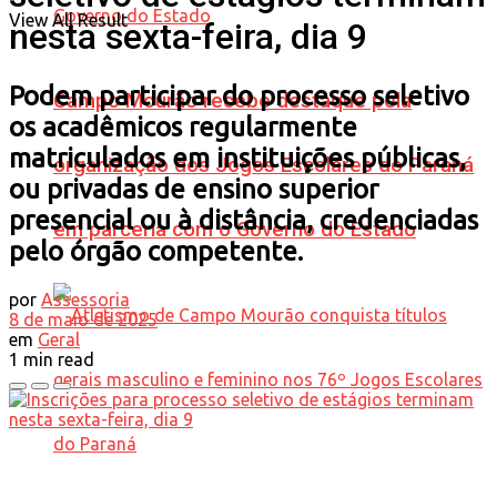
View All Result
nesta sexta-feira, dia 9
Podem participar do processo seletivo
Campo Mourão recebe destaque pela
os acadêmicos regularmente
matriculados em instituições públicas,
organização dos Jogos Escolares do Paraná
ou privadas de ensino superior
presencial ou à distância, credenciadas
em parceria com o Governo do Estado
pelo órgão competente.
por
Assessoria
8 de maio de 2025
em
Geral
1 min read