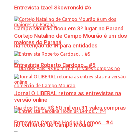
Entrevista Izael Skowronski #6
Campo Mourão ficou em 3º lugar no Paraná
Cortejo Natalino de Campo Mourão é um dos
maiores do Paraná
na retenção de IR para entidades
Entrevista Roberto Cardoso… #5
Jornal O LIBERAL retoma as entrevistas na
versão online
Dia dos Pais: R$ 60 mil em 31 vales compras
Entrevista Carolina Hodniuk Lemos… #4
no comércio de Campo Mourão