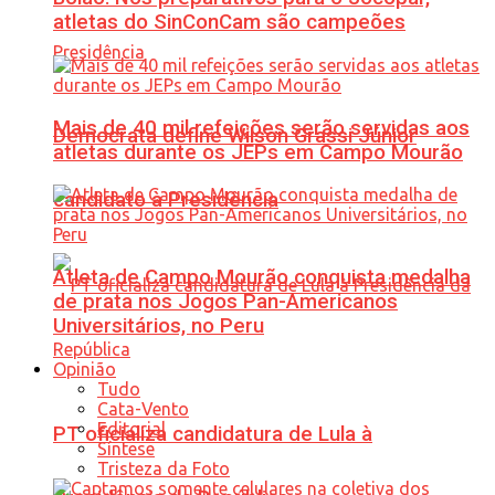
atletas do SinConCam são campeões
Mais de 40 mil refeições serão servidas aos
Democrata define Wilson Grassi Júnior
atletas durante os JEPs em Campo Mourão
candidato à Presidência
Atleta de Campo Mourão conquista medalha
de prata nos Jogos Pan-Americanos
Universitários, no Peru
Opinião
Tudo
Cata-Vento
Editorial
PT oficializa candidatura de Lula à
Síntese
Tristeza da Foto