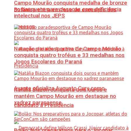
Campo Mourão conquista medalha de bronze
no basquete para pessoas com deficiência
Botânico entra em fase de execução dos
intelectual nos JEPS
acessos
Natação paradesportiva de Campo Mourão
conquista quatro troféus e 33 medalhas nos
Jogos Escolares do Paraná
Avante oficializa Augusto Cury como
Natália Biazon conquista dois ouros e
mantém Campo Mourão em destaque no
xadrez paranaense
candidato à Presidência
Bolão: Nos preparativos para o Jocopar,