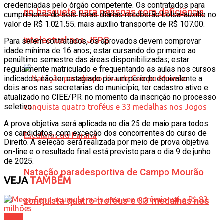
credenciadas pelo órgão competente. Os contratados para
no basquete para pessoas com deficiência
cumprimento de seis horas diárias receberão bolsa-auxílio no
valor de R$ 1.021,55, mais auxílio transporte de R$ 107,00.
intelectual nos JEPS
Para serem contratados, os aprovados devem comprovar
idade mínima de 16 anos; estar cursando do primeiro ao
penúltimo semestre das áreas disponibilizadas; estar
regularmente matriculado e frequentando as aulas nos cursos
indicados, não ter estagiado por um período equivalente a
dois anos nas secretarias do município; ter cadastro ativo e
atualizado no CIEE/PR; no momento da inscrição no processo
seletivo.
A prova objetiva será aplicada no dia 25 de maio para todos
os candidatos, com exceção dos concorrentes do curso de
Direito. A seleção será realizada por meio de prova objetiva
on-line e o resultado final está previsto para o dia 9 de junho
de 2025.
Natação paradesportiva de Campo Mourão
VEJA
TAMBÉM
conquista quatro troféus e 33 medalhas nos
Geral