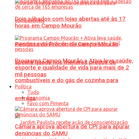
Dois sábados com lojas abertas até às 17
horas em Campo Mourão
Pesquisa do Procon de Campo Mourão
Programa Campo Mourão + Ativa leva saúde,
aponta queda nos menores preços de
esporte e qualidade de vida para mais de 2
mil pessoas
combustíveis e do gás de cozinha para
Política
Tudo
Economia
entrega
Favo com Pimenta
Câmara aprova abertura de CPI para apurar
denúncias do SAMU