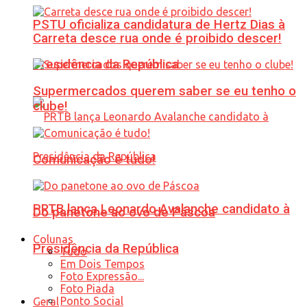
PSTU oficializa candidatura de Hertz Dias à
Carreta desce rua onde é proibido descer!
Presidência da República
Supermercados querem saber se eu tenho o
clube!
Comunicação é tudo!
PRTB lança Leonardo Avalanche candidato à
Do panetone ao ovo de Páscoa
Colunas
Presidência da República
Tudo
Em Dois Tempos
Foto Expressão...
Foto Piada
Ponto Social
Geral