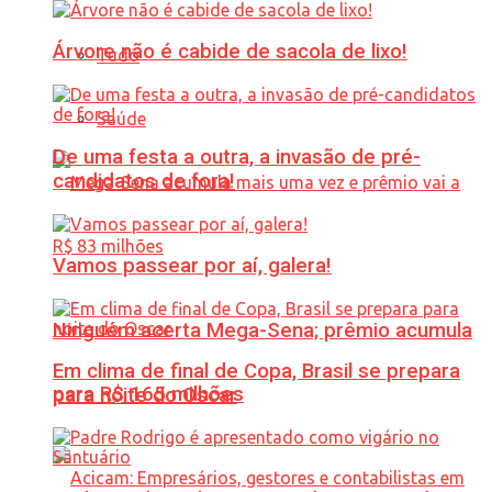
Árvore não é cabide de sacola de lixo!
Tudo
Saúde
De uma festa a outra, a invasão de pré-
candidatos de fora!
Vamos passear por aí, galera!
Ninguém acerta Mega-Sena; prêmio acumula
Em clima de final de Copa, Brasil se prepara
para R$ 165 milhões
para noite do Oscar