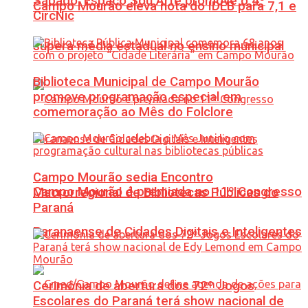
Sábado: Espaço Sou Arte promove o 4º
Campo Mourão eleva nota do IDEB para 7,1 e
CircNic
supera média estadual no ensino municipal
Biblioteca Municipal de Campo Mourão
promove programação especial em
comemoração ao Mês do Folclore
Campo Mourão sedia Encontro
Campo Mourão é premiada no 11º Congresso
Macrorregional de Bibliotecas Públicas do
Paraná
Paranaense de Cidades Digitais e Inteligentes
Cerimônia de abertura dos 72º Jogos
Escolares do Paraná terá show nacional de