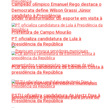
Campeão olímpico Emanuel Rego destaca o
Democrata define Wilson Grassi Júnior
candidato à Presidência
poder transformador do esporte em visita à
Prefeitura de Campo Mourão
PT oficializa candidatura de Lula à
Presidência da República
PCB aprova candidatura de Edmilson Costa à
presidência da República
Previscam convoca servidores municipais
PSTU oficializa candidatura de Hertz Dias à
aposentados e pensionistas para prova de
Presidência da República