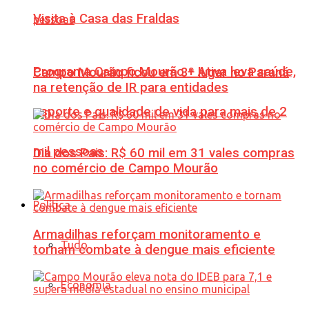
Visita à Casa das Fraldas
Programa Campo Mourão + Ativa leva saúde,
Campo Mourão ficou em 3º lugar no Paraná
na retenção de IR para entidades
esporte e qualidade de vida para mais de 2
mil pessoas
Dia dos Pais: R$ 60 mil em 31 vales compras
no comércio de Campo Mourão
Política
Armadilhas reforçam monitoramento e
Tudo
tornam combate à dengue mais eficiente
Economia