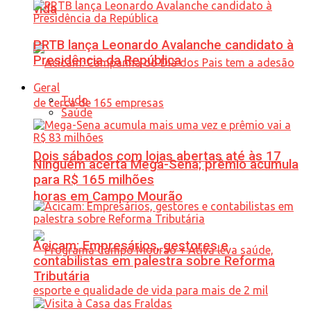
vida
PRTB lança Leonardo Avalanche candidato à
Presidência da República
Geral
Tudo
Saúde
Dois sábados com lojas abertas até às 17
Ninguém acerta Mega-Sena; prêmio acumula
para R$ 165 milhões
horas em Campo Mourão
Acicam: Empresários, gestores e
contabilistas em palestra sobre Reforma
Tributária