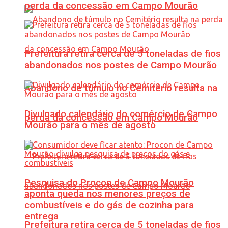
perda da concessão em Campo Mourão
Prefeitura retira cerca de 5 toneladas de fios
abandonados nos postes de Campo Mourão
Abandono de túmulo no Cemitério resulta na
Divulgado calendário do comércio de Campo
perda da concessão em Campo Mourão
Mourão para o mês de agosto
Pesquisa do Procon de Campo Mourão
aponta queda nos menores preços de
combustíveis e do gás de cozinha para
entrega
Prefeitura retira cerca de 5 toneladas de fios