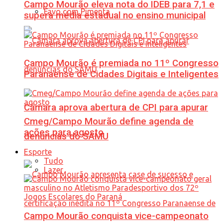
Campo Mourão eleva nota do IDEB para 7,1 e
Favo com Pimenta
supera média estadual no ensino municipal
Campo Mourão é premiada no 11º Congresso
Paranaense de Cidades Digitais e Inteligentes
Câmara aprova abertura de CPI para apurar
Cmeg/Campo Mourão define agenda de
ações para agosto
denúncias do SAMU
Esporte
Tudo
Lazer
Campo Mourão conquista vice-campeonato