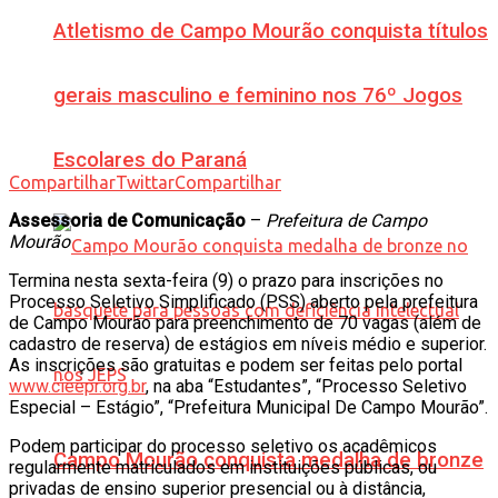
Atletismo de Campo Mourão conquista títulos
gerais masculino e feminino nos 76º Jogos
Escolares do Paraná
Compartilhar
Twittar
Compartilhar
Assessoria de Comunicação
–
Prefeitura de Campo
Mourão
Termina nesta sexta-feira (9) o prazo para inscrições no
Processo Seletivo Simplificado (PSS) aberto pela prefeitura
de Campo Mourão para preenchimento de 70 vagas (além de
cadastro de reserva) de estágios em níveis médio e superior.
As inscrições são gratuitas e podem ser feitas pelo portal
www.cieepr.org.br
, na aba “Estudantes”, “Processo Seletivo
Especial – Estágio”, “Prefeitura Municipal De Campo Mourão”.
Podem participar do processo seletivo os acadêmicos
Campo Mourão conquista medalha de bronze
regularmente matriculados em instituições públicas, ou
privadas de ensino superior presencial ou à distância,