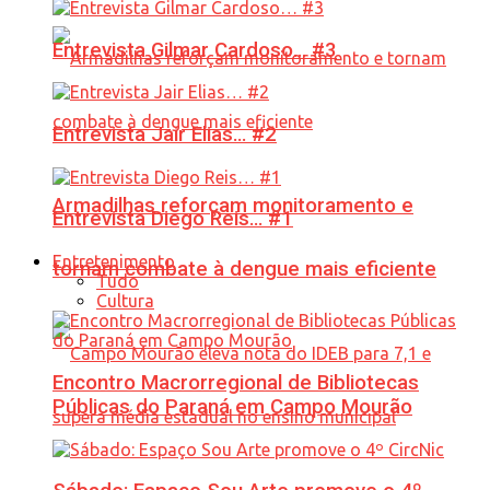
Entrevista Gilmar Cardoso… #3
Entrevista Jair Elias… #2
Armadilhas reforçam monitoramento e
Entrevista Diego Reis… #1
Entretenimento
tornam combate à dengue mais eficiente
Tudo
Cultura
Encontro Macrorregional de Bibliotecas
Públicas do Paraná em Campo Mourão