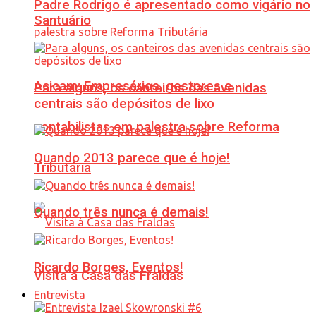
Padre Rodrigo é apresentado como vigário no
Santuário
Acicam: Empresários, gestores e
Para alguns, os canteiros das avenidas
centrais são depósitos de lixo
contabilistas em palestra sobre Reforma
Quando 2013 parece que é hoje!
Tributária
Quando três nunca é demais!
Ricardo Borges, Eventos!
Visita à Casa das Fraldas
Entrevista