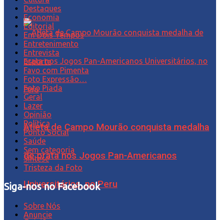
Destaques
Economia
Editorial
Em Dois Tempos
Entretenimento
Entrevista
Esporte
Favo com Pimenta
Foto Expressão…
Foto Piada
Geral
Lazer
Opinião
Política
Atleta de Campo Mourão conquista medalha
Ponto Social
Saúde
Sem categoria
de prata nos Jogos Pan-Americanos
Síntese
Tristeza da Foto
Universitários, no Peru
Siga-nos no Facebook
Sobre Nós
Anuncie