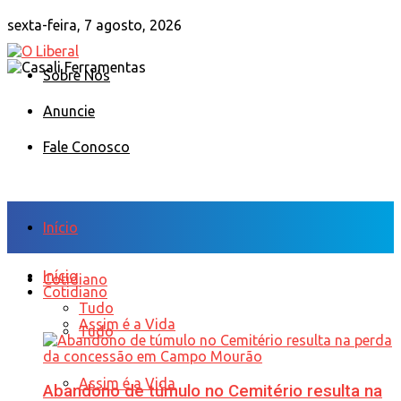
sexta-feira, 7 agosto, 2026
Sobre Nós
Anuncie
Fale Conosco
Início
Início
Cotidiano
Cotidiano
Tudo
Assim é a Vida
Tudo
Assim é a Vida
Abandono de túmulo no Cemitério resulta na