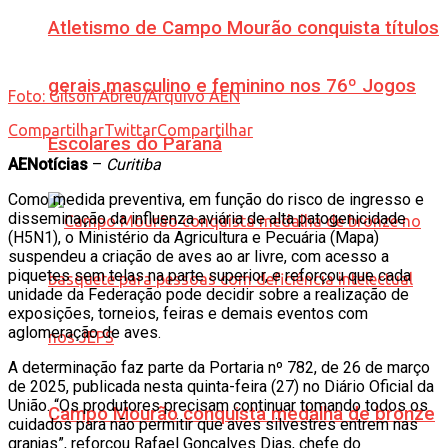
Atletismo de Campo Mourão conquista títulos
gerais masculino e feminino nos 76º Jogos
Foto: Gilson Abreu/Arquivo AEN
Compartilhar
Twittar
Compartilhar
Escolares do Paraná
AENotícias
–
Curitiba
Como medida preventiva, em função do risco de ingresso e
disseminação da influenza aviária de alta patogenicidade
(H5N1), o Ministério da Agricultura e Pecuária (Mapa)
suspendeu a criação de aves ao ar livre, com acesso a
piquetes sem telas na parte superior, e reforçou que cada
unidade da Federação pode decidir sobre a realização de
exposições, torneios, feiras e demais eventos com
aglomeração de aves.
A determinação faz parte da Portaria nº 782, de 26 de março
de 2025, publicada nesta quinta-feira (27) no Diário Oficial da
União. “Os produtores precisam continuar tomando todos os
Campo Mourão conquista medalha de bronze
cuidados para não permitir que aves silvestres entrem nas
granjas”, reforçou Rafael Gonçalves Dias, chefe do