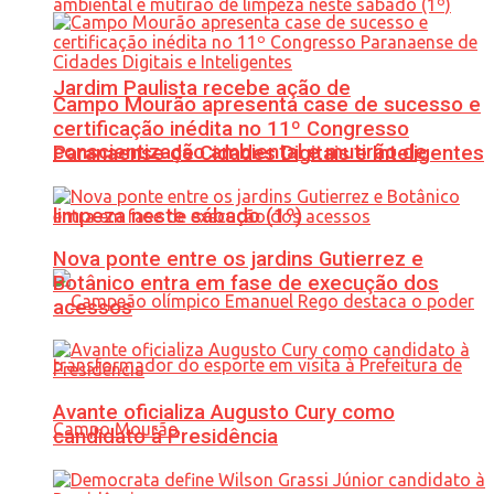
Jardim Paulista recebe ação de
Campo Mourão apresenta case de sucesso e
certificação inédita no 11º Congresso
conscientização ambiental e mutirão de
Paranaense de Cidades Digitais e Inteligentes
limpeza neste sábado (1º)
Nova ponte entre os jardins Gutierrez e
Botânico entra em fase de execução dos
acessos
Avante oficializa Augusto Cury como
candidato à Presidência