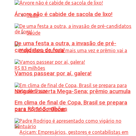
Árvore não é cabide de sacola de lixo!
Tudo
Saúde
De uma festa a outra, a invasão de pré-
candidatos de fora!
Vamos passear por aí, galera!
Ninguém acerta Mega-Sena; prêmio acumula
Em clima de final de Copa, Brasil se prepara
para R$ 165 milhões
para noite do Oscar