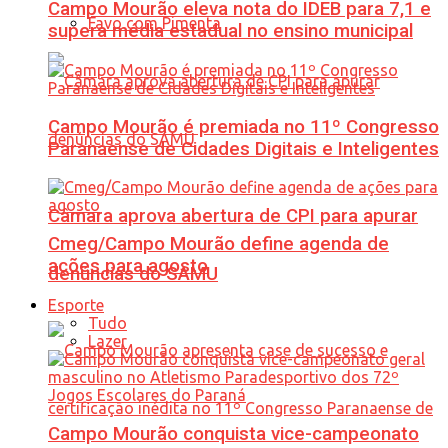
Campo Mourão eleva nota do IDEB para 7,1 e
Favo com Pimenta
supera média estadual no ensino municipal
Campo Mourão é premiada no 11º Congresso
Paranaense de Cidades Digitais e Inteligentes
Câmara aprova abertura de CPI para apurar
Cmeg/Campo Mourão define agenda de
ações para agosto
denúncias do SAMU
Esporte
Tudo
Lazer
Campo Mourão conquista vice-campeonato