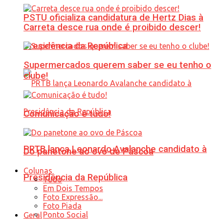
PSTU oficializa candidatura de Hertz Dias à
Carreta desce rua onde é proibido descer!
Presidência da República
Supermercados querem saber se eu tenho o
clube!
Comunicação é tudo!
PRTB lança Leonardo Avalanche candidato à
Do panetone ao ovo de Páscoa
Colunas
Presidência da República
Tudo
Em Dois Tempos
Foto Expressão...
Foto Piada
Ponto Social
Geral