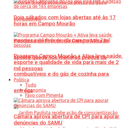
Dois sábados com lojas abertas até às 17
horas em Campo Mourão
Pesquisa do Procon de Campo Mourão
Programa Campo Mourão + Ativa leva saúde,
aponta queda nos menores preços de
esporte e qualidade de vida para mais de 2
mil pessoas
combustíveis e do gás de cozinha para
Política
Tudo
Economia
entrega
Favo com Pimenta
Câmara aprova abertura de CPI para apurar
denúncias do SAMU