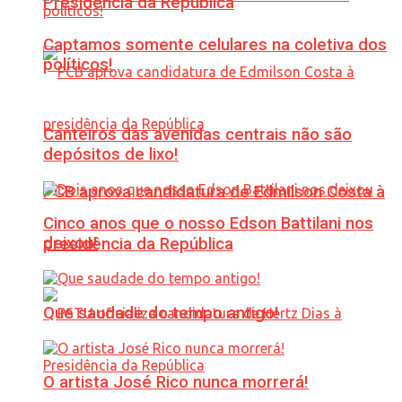
Presidência da República
Captamos somente celulares na coletiva dos
políticos!
Canteiros das avenidas centrais não são
depósitos de lixo!
PCB aprova candidatura de Edmilson Costa à
Cinco anos que o nosso Edson Battilani nos
deixou!
presidência da República
Que saudade do tempo antigo!
O artista José Rico nunca morrerá!