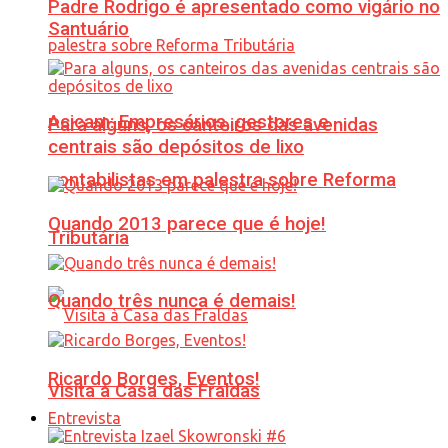
Padre Rodrigo é apresentado como vigário no
Santuário
Acicam: Empresários, gestores e
Para alguns, os canteiros das avenidas
centrais são depósitos de lixo
contabilistas em palestra sobre Reforma
Quando 2013 parece que é hoje!
Tributária
Quando três nunca é demais!
Ricardo Borges, Eventos!
Visita à Casa das Fraldas
Entrevista