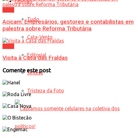
Opinião
Geral
Tudo
Acicam: Empresários, gestores e contabilistas em
palestra sobre Reforma Tributária
Cata-Vento
Geral
Editorial
Visita à Casa das Fraldas
Comente este post
Síntese
Tristeza da Foto