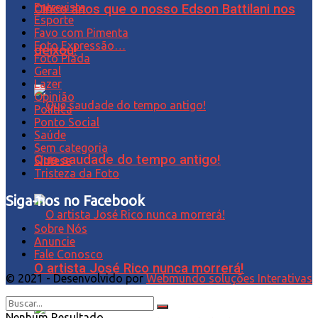
Entrevista
Cinco anos que o nosso Edson Battilani nos
Esporte
Favo com Pimenta
Foto Expressão…
deixou!
Foto Piada
Geral
Lazer
Opinião
Política
Ponto Social
Saúde
Sem categoria
Que saudade do tempo antigo!
Síntese
Tristeza da Foto
Siga-nos no Facebook
Sobre Nós
Anuncie
Fale Conosco
O artista José Rico nunca morrerá!
© 2021 - Desenvolvido por
Webmundo soluções Interativas
Nenhum Resultado