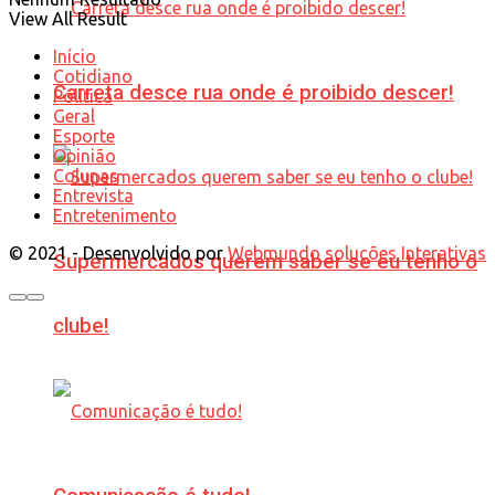
View All Result
Início
Cotidiano
Carreta desce rua onde é proibido descer!
Política
Geral
Esporte
Opinião
Colunas
Entrevista
Entretenimento
© 2021 - Desenvolvido por
Webmundo soluções Interativas
Supermercados querem saber se eu tenho o
clube!