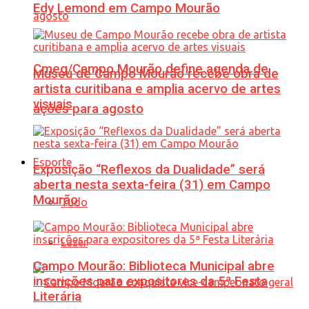
Edy Lemond em Campo Mourão
Cmeg/Campo Mourão define agenda de
Museu de Campo Mourão recebe obra de
artista curitibana e amplia acervo de artes
visuais
ações para agosto
Esporte
Exposição “Reflexos da Dualidade” será
aberta nesta sexta-feira (31) em Campo
Mourão
Tudo
Lazer
Campo Mourão: Biblioteca Municipal abre
inscrições para expositores da 5ª Festa
Literária