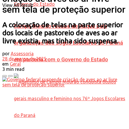
View All Result
sem tela de proteção superior
A colocação de telas na parte superior
Campo Mourão recebe destaque pela
dos locais de pastoreio de aves ao ar
livre existia, mas tinha sido suspensa.
organização dos Jogos Escolares do Paraná
por
Assessoria
28 de março de 2025
em parceria com o Governo do Estado
em
Geral
3 min read