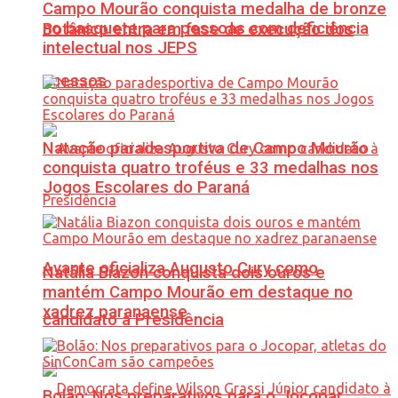
Campo Mourão conquista medalha de bronze
no basquete para pessoas com deficiência
Botânico entra em fase de execução dos
intelectual nos JEPS
acessos
Natação paradesportiva de Campo Mourão
conquista quatro troféus e 33 medalhas nos
Jogos Escolares do Paraná
Avante oficializa Augusto Cury como
Natália Biazon conquista dois ouros e
mantém Campo Mourão em destaque no
xadrez paranaense
candidato à Presidência
Bolão: Nos preparativos para o Jocopar,