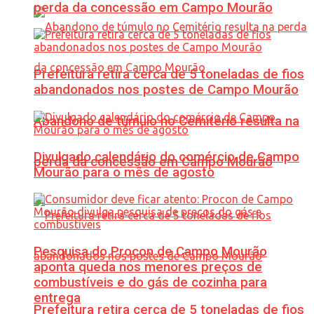
perda da concessão em Campo Mourão
Prefeitura retira cerca de 5 toneladas de fios
abandonados nos postes de Campo Mourão
Abandono de túmulo no Cemitério resulta na
Divulgado calendário do comércio de Campo
perda da concessão em Campo Mourão
Mourão para o mês de agosto
Pesquisa do Procon de Campo Mourão
aponta queda nos menores preços de
combustíveis e do gás de cozinha para
entrega
Prefeitura retira cerca de 5 toneladas de fios