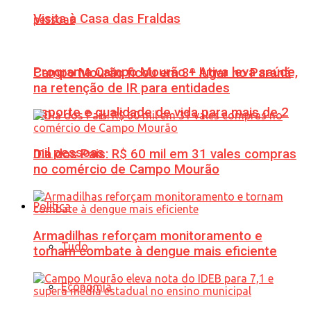
Visita à Casa das Fraldas
Programa Campo Mourão + Ativa leva saúde,
Campo Mourão ficou em 3º lugar no Paraná
na retenção de IR para entidades
esporte e qualidade de vida para mais de 2
mil pessoas
Dia dos Pais: R$ 60 mil em 31 vales compras
no comércio de Campo Mourão
Política
Armadilhas reforçam monitoramento e
Tudo
tornam combate à dengue mais eficiente
Economia