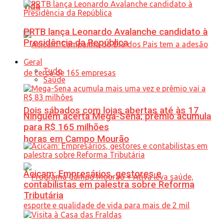
vida
PRTB lança Leonardo Avalanche candidato à
Presidência da República
Geral
Tudo
Saúde
Dois sábados com lojas abertas até às 17
Ninguém acerta Mega-Sena; prêmio acumula
para R$ 165 milhões
horas em Campo Mourão
Acicam: Empresários, gestores e
contabilistas em palestra sobre Reforma
Tributária