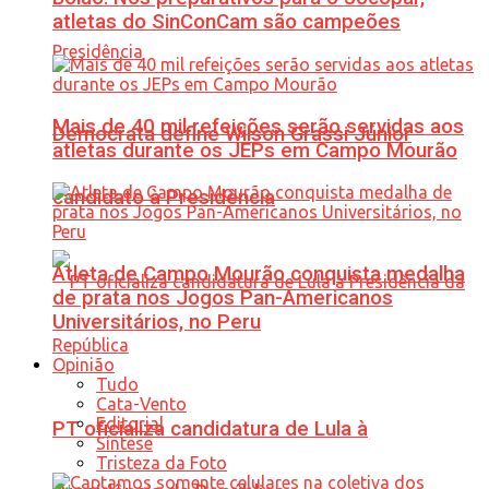
atletas do SinConCam são campeões
Mais de 40 mil refeições serão servidas aos
Democrata define Wilson Grassi Júnior
atletas durante os JEPs em Campo Mourão
candidato à Presidência
Atleta de Campo Mourão conquista medalha
de prata nos Jogos Pan-Americanos
Universitários, no Peru
Opinião
Tudo
Cata-Vento
Editorial
PT oficializa candidatura de Lula à
Síntese
Tristeza da Foto