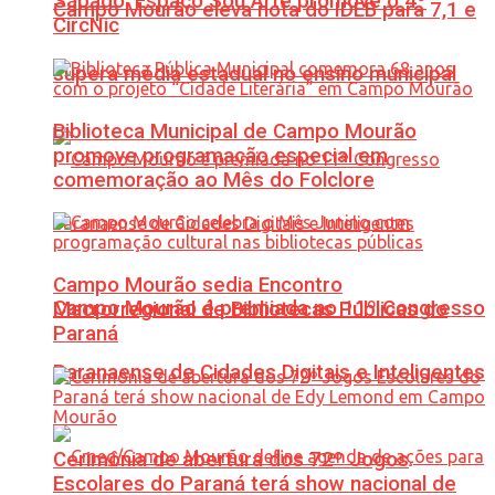
Sábado: Espaço Sou Arte promove o 4º
Campo Mourão eleva nota do IDEB para 7,1 e
CircNic
supera média estadual no ensino municipal
Biblioteca Municipal de Campo Mourão
promove programação especial em
comemoração ao Mês do Folclore
Campo Mourão sedia Encontro
Campo Mourão é premiada no 11º Congresso
Macrorregional de Bibliotecas Públicas do
Paraná
Paranaense de Cidades Digitais e Inteligentes
Cerimônia de abertura dos 72º Jogos
Escolares do Paraná terá show nacional de