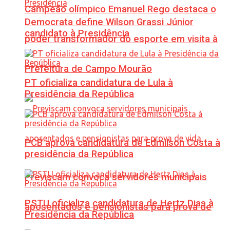
Campeão olímpico Emanuel Rego destaca o
Democrata define Wilson Grassi Júnior
candidato à Presidência
poder transformador do esporte em visita à
Prefeitura de Campo Mourão
PT oficializa candidatura de Lula à
Presidência da República
PCB aprova candidatura de Edmilson Costa à
presidência da República
Previscam convoca servidores municipais
PSTU oficializa candidatura de Hertz Dias à
aposentados e pensionistas para prova de
Presidência da República