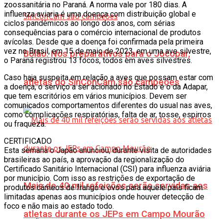
zoossanitária no Paraná. A norma vale por 180 dias. A
influenza aviaria é uma doença com distribuição global e
ciclos pandêmicos ao longo dos anos, com sérias
consequências para o comércio internacional de produtos
avícolas. Desde que a doença foi confirmada pela primeira
vez no Brasil, em 15 de maio de 2023, em uma ave silvestre,
Bolão: Nos preparativos para o Jocopar,
o Paraná registrou 13 focos, todos em aves silvestres.
Caso haja suspeita em relação a aves que possam estar com
atletas do SinConCam são campeões
a doença, o serviço a ser acionado no Estado é o da Adapar,
que tem escritórios em vários municípios. Devem ser
comunicados comportamentos diferentes do usual nas aves,
como complicações respiratórias, falta de ar, tosse, espirros
ou fraqueza.
CERTIFICADO
Esta semana o Japão anunciou, durante visita de autoridades
brasileiras ao país, a aprovação da regionalização do
Certificado Sanitário Internacional (CSI) para influenza aviária
por município. Com isso as restrições de exportação de
Mais de 40 mil refeições serão servidas aos
produtos cárneos de frango e ovos para aquele país ficam
limitadas apenas aos municípios onde houver detecção de
foco e não mais ao estado todo.
atletas durante os JEPs em Campo Mourão