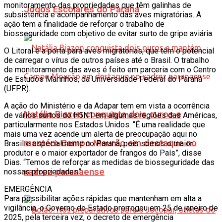
monitoramento das propriedades que têm galinhas de
Jogos Escolares do Paraná
subsistência e acompanhamento das aves migratórias. A
ação tem a finalidade de reforçar o trabalho de
biosseguridade com objetivo de evitar surto de gripe aviária.
O Litoral é a porta para aves migratórias, que têm o potencial
de carregar o vírus de outros países até o Brasil. O trabalho
de monitoramento das aves é feito em parceria com o Centro
de Estudos Marinhos, da Universidade Federal do Paraná
(UFPR).
A ação do Ministério e da Adapar tem em vista a ocorrência
Natália Biazon conquista dois ouros e
de vários surtos do H5N1 em algumas regiões das Américas,
particularmente nos Estados Unidos. “É uma realidade que
mais uma vez acende um alerta de preocupação aqui no
mantém Campo Mourão em destaque no
Brasil e especialmente no Paraná, pois somos o maior
produtor e o maior exportador de frangos do País”, disse
Dias. “Temos de reforçar as medidas de biosseguridade das
xadrez paranaense
nossas propriedades”.
EMERGÊNCIA
Para possibilitar ações rápidas que mantenham em alta a
vigilância, o Governo do Estado prorrogou em 25 de janeiro de
2025, pela terceira vez, o decreto de emergência