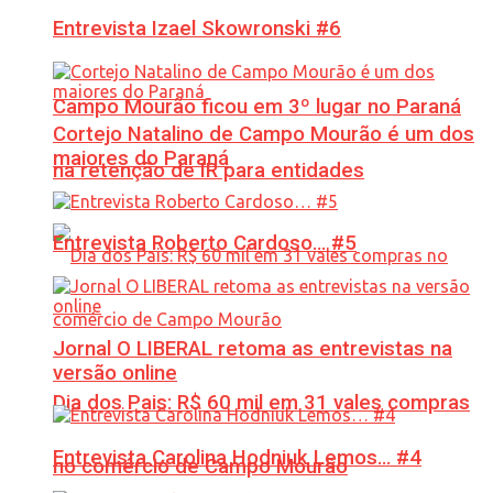
Entrevista Izael Skowronski #6
Campo Mourão ficou em 3º lugar no Paraná
Cortejo Natalino de Campo Mourão é um dos
maiores do Paraná
na retenção de IR para entidades
Entrevista Roberto Cardoso… #5
Jornal O LIBERAL retoma as entrevistas na
versão online
Dia dos Pais: R$ 60 mil em 31 vales compras
Entrevista Carolina Hodniuk Lemos… #4
no comércio de Campo Mourão