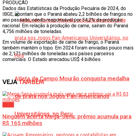
PRODUÇÃO
Dados das Estatísticas da Produção Pecuária de 2024, do
IBGE, apontam que o Paraná abateu 2,2 bilhões de frangos no
ano passado, sendo responsável por 34,2% da produção
nacional. Em relação à produção de carne, saíram do Paraná
4,756 milhões de toneladas.
Em volume de exportação de carne de frango, o Paraná
também mantém o topo. Em 2024 foram enviadas pouco mais
de 2,171 milhões de toneladas aos países parceiros
comerciais. O Estado arrecadou US$ 4 bilhões.
Atleta de Campo Mourão conquista medalha
VEJA
TAMBÉM
de prata nos Jogos Pan-Americanos
Geral
Universitários, no Peru
Ninguém acerta Mega-Sena; prêmio acumula para
R$ 165 milhões