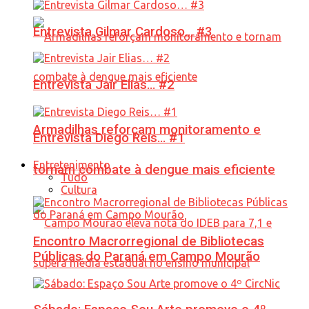
Entrevista Gilmar Cardoso… #3
Entrevista Jair Elias… #2
Armadilhas reforçam monitoramento e
Entrevista Diego Reis… #1
Entretenimento
tornam combate à dengue mais eficiente
Tudo
Cultura
Encontro Macrorregional de Bibliotecas
Públicas do Paraná em Campo Mourão