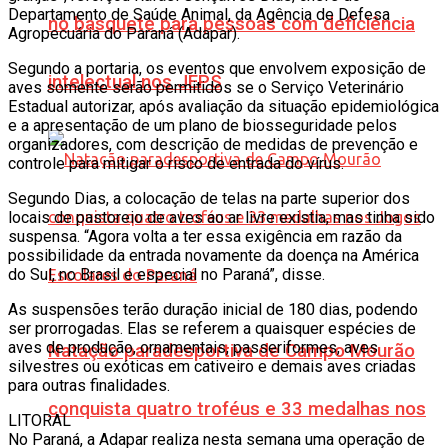
Departamento de Saúde Animal, da Agência de Defesa
no basquete para pessoas com deficiência
Agropecuária do Paraná (Adapar).
Segundo a portaria, os eventos que envolvem exposição de
intelectual nos JEPS
aves somente serão permitidos se o Serviço Veterinário
Estadual autorizar, após avaliação da situação epidemiológica
e a apresentação de um plano de biosseguridade pelos
organizadores, com descrição de medidas de prevenção e
controle para mitigar o risco de entrada do vírus.
Segundo Dias, a colocação de telas na parte superior dos
locais de pastoreio de aves ao ar livre existia, mas tinha sido
suspensa. “Agora volta a ter essa exigência em razão da
possibilidade da entrada novamente da doença na América
do Sul, no Brasil e especial no Paraná”, disse.
As suspensões terão duração inicial de 180 dias, podendo
ser prorrogadas. Elas se referem a quaisquer espécies de
aves de produção, ornamentais, passeriformes, aves
Natação paradesportiva de Campo Mourão
silvestres ou exóticas em cativeiro e demais aves criadas
para outras finalidades.
conquista quatro troféus e 33 medalhas nos
LITORAL
No Paraná, a Adapar realiza nesta semana uma operação de