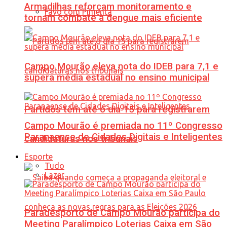
Armadilhas reforçam monitoramento e
Favo com Pimenta
tornam combate à dengue mais eficiente
Campo Mourão eleva nota do IDEB para 7,1 e
supera média estadual no ensino municipal
Partidos têm até o dia 15 para registrarem
Campo Mourão é premiada no 11º Congresso
Paranaense de Cidades Digitais e Inteligentes
candidaturas nos tribunais
Esporte
Tudo
Lazer
Paradesporto de Campo Mourão participa do
Meeting Paralímpico Loterias Caixa em São