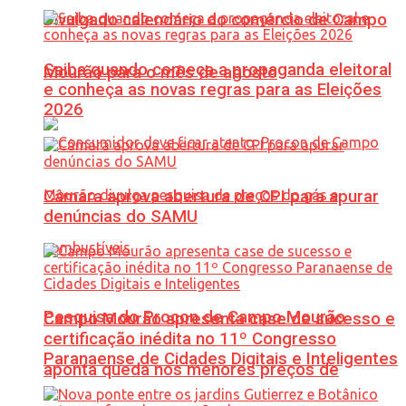
Divulgado calendário do comércio de Campo
Saiba quando começa a propaganda eleitoral
Mourão para o mês de agosto
e conheça as novas regras para as Eleições
2026
Câmara aprova abertura de CPI para apurar
denúncias do SAMU
Pesquisa do Procon de Campo Mourão
Campo Mourão apresenta case de sucesso e
certificação inédita no 11º Congresso
Paranaense de Cidades Digitais e Inteligentes
aponta queda nos menores preços de