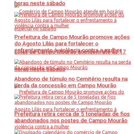
horas neste sábado
Prefeitura de Campo Mourão promove ações
do Agosto Lilás para fortalecer o
enfrentamento à violência contra a mulher
Lojas de Campo Mourão atendem até às 17
horas neste sábado
Abandono de túmulo no Cemitério resulta na
perda da concessão em Campo Mourão
Prefeitura retira cerca de 5 toneladas de fios
abandonados nos postes de Campo Mourão