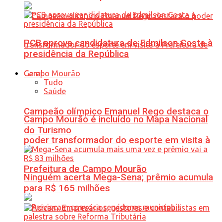
PCB aprova candidatura de Edmilson Costa à
presidência da República
Geral
Tudo
Saúde
Campeão olímpico Emanuel Rego destaca o
Campo Mourão é incluído no Mapa Nacional
do Turismo
poder transformador do esporte em visita à
Prefeitura de Campo Mourão
Ninguém acerta Mega-Sena; prêmio acumula
para R$ 165 milhões