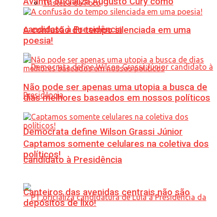
Avante oficializa Augusto Cury como
Tristeza da Foto
candidato à Presidência
A confusão do tempo silenciada em uma
poesia!
Não pode ser apenas uma utopia a busca de
dias melhores baseados em nossos políticos
Democrata define Wilson Grassi Júnior
Captamos somente celulares na coletiva dos
políticos!
candidato à Presidência
Canteiros das avenidas centrais não são
depósitos de lixo!