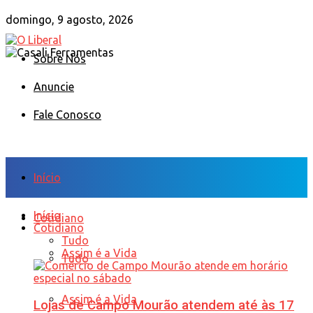
domingo, 9 agosto, 2026
Sobre Nós
Anuncie
Fale Conosco
Início
Início
Cotidiano
Cotidiano
Tudo
Assim é a Vida
Tudo
Assim é a Vida
Lojas de Campo Mourão atendem até às 17