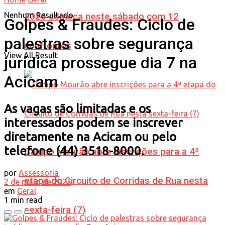
Nenhum Resultado
2026 começa neste sábado com 12
Golpes & Fraudes: Ciclo de
palestras sobre segurança
confrontos
View All Result
jurídica prossegue dia 7 na
Acicam
As vagas são limitadas e os
interessados podem se inscrever
diretamente na Acicam ou pelo
telefone (44) 3518-8000.
Campo Mourão abre inscrições para a 4ª
por
Assessoria
etapa do Circuito de Corridas de Rua nesta
2 de maio de 2025
em
Geral
1 min read
sexta-feira (7)