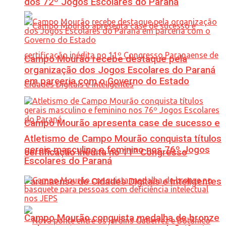
dos 72º Jogos Escolares do Paraná
Campo Mourão recebe destaque pela
organização dos Jogos Escolares do Paraná
em parceria com o Governo do Estado
Campo Mourão apresenta case de sucesso e
Atletismo de Campo Mourão conquista títulos
gerais masculino e feminino nos 76º Jogos
certificação inédita no 11º Congresso
Escolares do Paraná
Paranaense de Cidades Digitais e Inteligentes
Campo Mourão conquista medalha de bronze