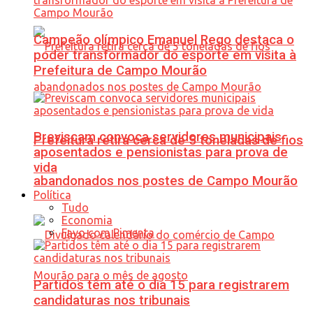
Campeão olímpico Emanuel Rego destaca o
poder transformador do esporte em visita à
Prefeitura de Campo Mourão
Previscam convoca servidores municipais
Prefeitura retira cerca de 5 toneladas de fios
aposentados e pensionistas para prova de
vida
abandonados nos postes de Campo Mourão
Política
Tudo
Economia
Favo com Pimenta
Partidos têm até o dia 15 para registrarem
candidaturas nos tribunais