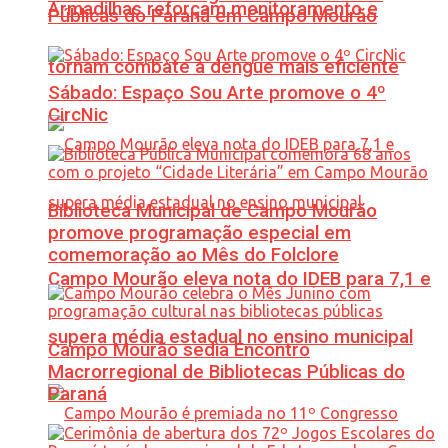
Armadilhas reforçam monitoramento e
Públicas do Paraná em Campo Mourão
tornam combate à dengue mais eficiente
Sábado: Espaço Sou Arte promove o 4º
CircNic
Biblioteca Municipal de Campo Mourão
promove programação especial em
comemoração ao Mês do Folclore
Campo Mourão eleva nota do IDEB para 7,1 e
supera média estadual no ensino municipal
Campo Mourão sedia Encontro
Macrorregional de Bibliotecas Públicas do
Paraná