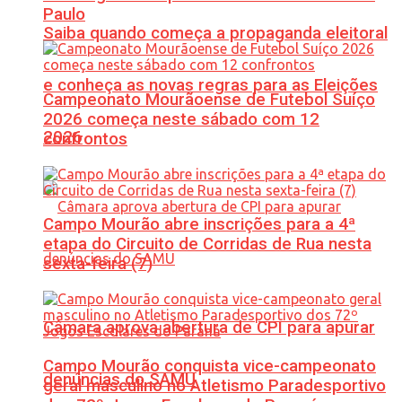
Paulo
Saiba quando começa a propaganda eleitoral
e conheça as novas regras para as Eleições
Campeonato Mourãoense de Futebol Suíço
2026 começa neste sábado com 12
2026
confrontos
Campo Mourão abre inscrições para a 4ª
etapa do Circuito de Corridas de Rua nesta
sexta-feira (7)
Câmara aprova abertura de CPI para apurar
Campo Mourão conquista vice-campeonato
denúncias do SAMU
geral masculino no Atletismo Paradesportivo