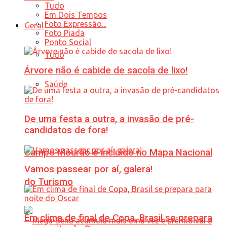
Tudo
Em Dois Tempos
Foto Expressão...
Geral
Foto Piada
Ponto Social
Tudo
Árvore não é cabide de sacola de lixo!
Saúde
De uma festa a outra, a invasão de pré-
candidatos de fora!
Campo Mourão é incluído no Mapa Nacional
Vamos passear por aí, galera!
do Turismo
Em clima de final de Copa, Brasil se prepara