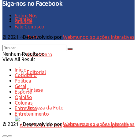
Siga-nos no Facebook
Sobre Nós
Opinião
Anuncie
Fale Conosco
Tudo
© 2021 - Desenvolvido por
Webmundo soluções Interativas
Nenhum Resultado
Cata-Vento
View All Result
Início
Editorial
Cotidiano
Política
Geral
Síntese
Esporte
Opinião
Colunas
Tristeza da Foto
Entrevista
Entretenimento
© 2021 - Desenvolvido por
Webmundo soluções Interativas