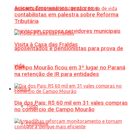
Acicam: Empresários, gestores e
contabilistas em palestra sobre Reforma
Tributária
Previscam convoca servidores municipais
Visita à Casa das Fraldas
aposentados e pensionistas para prova de
vida
Campo Mourão ficou em 3º lugar no Paraná
na retenção de IR para entidades
Política
Dia dos Pais: R$ 60 mil em 31 vales compras
Tudo
no comércio de Campo Mourão
Economia