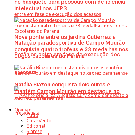
no basquete para pessoas com deficiência
intelectual nos JEPS
Nova ponte entre os jardins Gutierrez e
Natação paradesportiva de Campo Mourão
conquista quatro troféus e 33 medalhas nos
Botânico entra em fase de execução dos
Jogos Escolares do Paraná
acessos
Natália Biazon conquista dois ouros e
mantém Campo Mourão em destaque no
xadrez paranaense
Opinião
Tudo
Cata-Vento
Editorial
Síntese