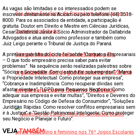
As vagas são limitadas e os interessados podem se
inscrever diretamente na Acicam ou pelo telefone (44) 3518-
8000. Para os associados da entidade, a participação é
gratuita. Doutor em Direito e Mestre em Ciências Jurídicas,
Cesar Dallabrida Júnior é Sócio Administrador da Dallabrida
Advogados e atua ainda como professor e também como
Juiz Leigo perante o Tribunal de Justiça do Paraná.
Campo Mourão recebe destaque pela
A primeira palestra do ciclo foi sobre “Contratos Empresariais
– O que todo empresário precisa saber para evitar
problemas”. Na sequência serão realizadas palestras sobre
“Sócios e Sociedade: Como estruturar sua empresa”, “Marca
organização dos Jogos Escolares do Paraná
e Propriedade Intelectual: Como proteger sua empresa”,
“Cobrança e Inadimplência: Como recuperar dívidas sem
afastar clientes”, “LGPD para Pequenos Negócios: Como
em parceria com o Governo do Estado
adequar sua empresa e evitar multas”, “Direitos e Deveres do
Empresário no Código de Defesa do Consumidor”, “Soluções
Jurídicas Rápidas: Como resolver conflitos empresariais sem
ir à Justiça” e “Gestão Patrimonial Inteligente: Como proteger
seu Negócio e Planejar o Futuro”.
VEJA
TAMBÉM