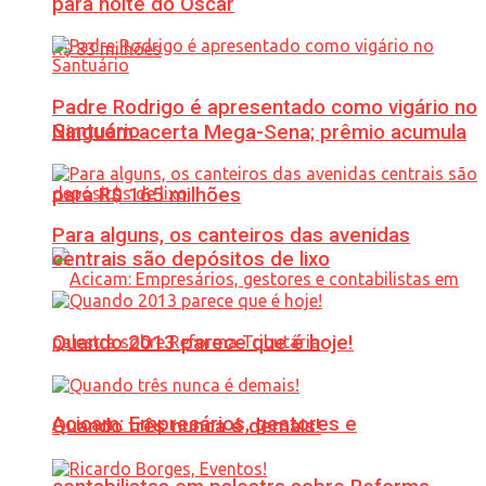
para noite do Oscar
Padre Rodrigo é apresentado como vigário no
Santuário
Ninguém acerta Mega-Sena; prêmio acumula
para R$ 165 milhões
Para alguns, os canteiros das avenidas
centrais são depósitos de lixo
Quando 2013 parece que é hoje!
Acicam: Empresários, gestores e
Quando três nunca é demais!