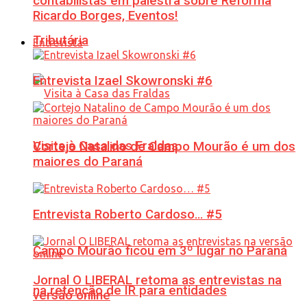
contabilistas em palestra sobre Reforma
Ricardo Borges, Eventos!
Tributária
Entrevista
Entrevista Izael Skowronski #6
Visita à Casa das Fraldas
Cortejo Natalino de Campo Mourão é um dos
maiores do Paraná
Entrevista Roberto Cardoso… #5
Campo Mourão ficou em 3º lugar no Paraná
Jornal O LIBERAL retoma as entrevistas na
na retenção de IR para entidades
versão online