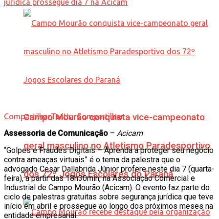
Compartilhar
Campo Mourão conquista vice-campeonato
Twittar
Compartilhar
Assessoria de Comunicação
–
Acicam
geral masculino no Atletismo Paradesportivo
“Golpes e Fraudes Digitais – Aprenda a proteger seu negócio
contra ameaças virtuais” é o tema da palestra que o
advogado Cesar Dallabrida Júnior profere neste dia 7 (quarta-
dos 72º Jogos Escolares do Paraná
feira), a partir das 18h30min, na Associação Comercial e
Industrial de Campo Mourão (Acicam). O evento faz parte do
ciclo de palestras gratuitas sobre segurança jurídica que teve
início em abril e prossegue ao longo dos próximos meses na
entidade empresarial.