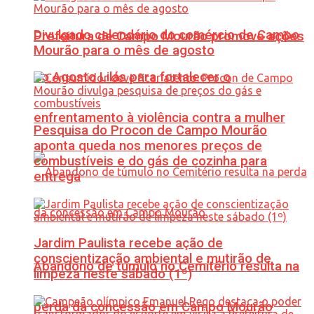
Divulgado calendário do comércio de Campo
Prefeitura de Campo Mourão promove ações
Mourão para o mês de agosto
do Agosto Lilás para fortalecer o
enfrentamento à violência contra a mulher
Pesquisa do Procon de Campo Mourão
aponta queda nos menores preços de
combustíveis e do gás de cozinha para
entrega
Jardim Paulista recebe ação de
conscientização ambiental e mutirão de
Abandono de túmulo no Cemitério resulta na
limpeza neste sábado (1º)
perda da concessão em Campo Mourão