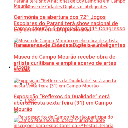
Cerimônia de abertura dos 72º Jogos
Escolares do Paraná terá show nacional de
Campo Mourão é premiada no 11º Congresso
Edy Lemond em Campo Mourão
Paranaense de Cidades Digitais e Inteligentes
Museu de Campo Mourão recebe obra de
artista curitibana e amplia acervo de artes
Esporte
visuais
Tudo
Exposição “Reflexos da Dualidade” será
Lazer
aberta nesta sexta-feira (31) em Campo
Mourão