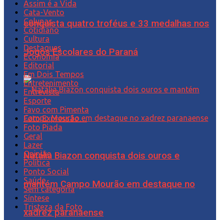
Assim é a Vida
Cata-Vento
Colunas
conquista quatro troféus e 33 medalhas nos
Cotidiano
Cultura
Destaques
Jogos Escolares do Paraná
Economia
Editorial
Em Dois Tempos
Entretenimento
Entrevista
Esporte
Favo com Pimenta
Foto Expressão…
Foto Piada
Geral
Lazer
Opinião
Natália Biazon conquista dois ouros e
Política
Ponto Social
Saúde
mantém Campo Mourão em destaque no
Sem categoria
Síntese
Tristeza da Foto
xadrez paranaense