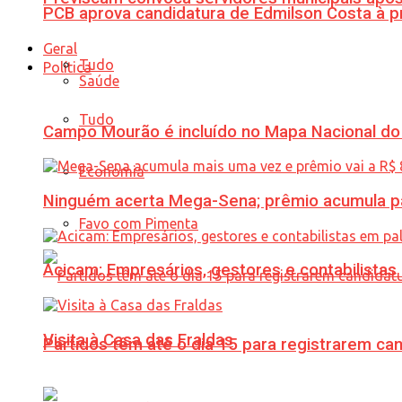
PCB aprova candidatura de Edmilson Costa à p
Geral
Tudo
Política
Saúde
Tudo
Campo Mourão é incluído no Mapa Nacional do
Economia
Ninguém acerta Mega-Sena; prêmio acumula p
Favo com Pimenta
Acicam: Empresários, gestores e contabilistas
Visita à Casa das Fraldas
Partidos têm até o dia 15 para registrarem can