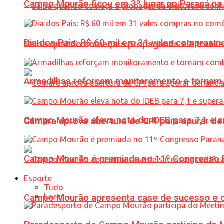
Campo Mourão ficou em 3º lugar no Paraná na 
Dia dos Pais: R$ 60 mil em 31 vales compras
Saiba quando começa a propaganda eleitoral e
Armadilhas reforçam monitoramento e tornam 
Campo Mourão eleva nota do IDEB para 7,1 e s
Câmara aprova abertura de CPI para apurar d
Campo Mourão é premiada no 11º Congresso Pa
Esporte
Tudo
Lazer
Campo Mourão apresenta case de sucesso e cer