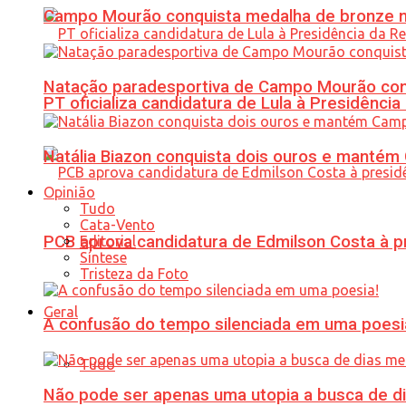
Campo Mourão conquista medalha de bronze no
Natação paradesportiva de Campo Mourão conq
PT oficializa candidatura de Lula à Presidência
Natália Biazon conquista dois ouros e mant
Opinião
Tudo
Cata-Vento
PCB aprova candidatura de Edmilson Costa à p
Editorial
Síntese
Tristeza da Foto
Geral
A confusão do tempo silenciada em uma poesi
Tudo
Não pode ser apenas uma utopia a busca de d