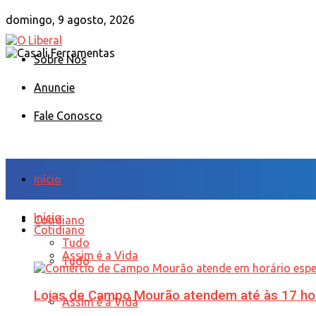
domingo, 9 agosto, 2026
Sobre Nós
Anuncie
Fale Conosco
Início
Início
Cotidiano
Cotidiano
Tudo
Assim é a Vida
Tudo
Lojas de Campo Mourão atendem até às 17 ho
Assim é a Vida