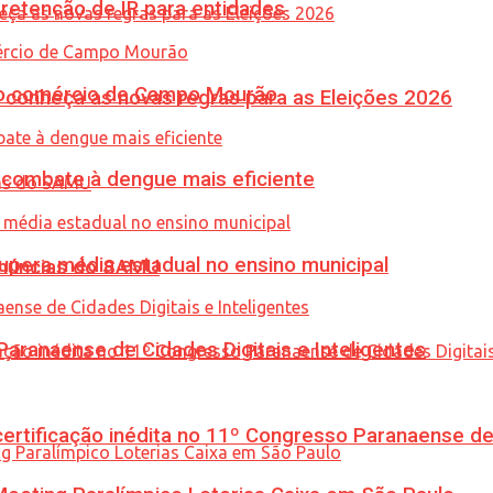
retenção de IR para entidades
 no comércio de Campo Mourão
 conheça as novas regras para as Eleições 2026
combate à dengue mais eficiente
upera média estadual no ensino municipal
enúncias do SAMU
ranaense de Cidades Digitais e Inteligentes
tificação inédita no 11º Congresso Paranaense de C