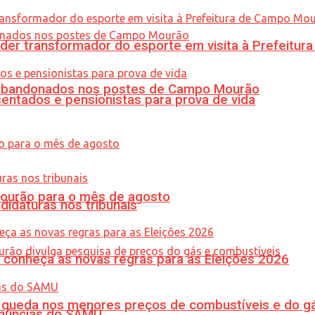
er transformador do esporte em visita à Prefeitu
os abandonados nos postes de Campo Mourão
entados e pensionistas para prova de vida
Mourão para o mês de agosto
didaturas nos tribunais
 conheça as novas regras para as Eleições 2026
queda nos menores preços de combustíveis e do gá
enúncias do SAMU