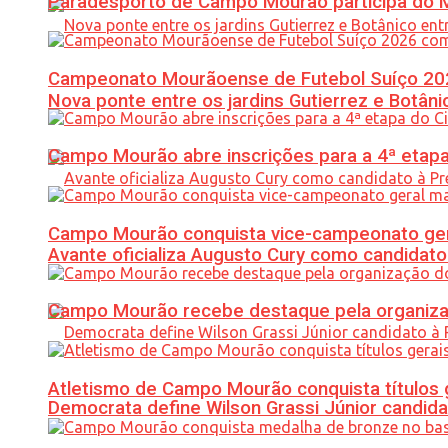
Paradesporto de Campo Mourão participa do M
Campeonato Mourãoense de Futebol Suíço 20
Nova ponte entre os jardins Gutierrez e Botâ
Campo Mourão abre inscrições para a 4ª etapa 
Campo Mourão conquista vice-campeonato gera
Avante oficializa Augusto Cury como candidato
Campo Mourão recebe destaque pela organiza
Atletismo de Campo Mourão conquista títulos 
Democrata define Wilson Grassi Júnior candida