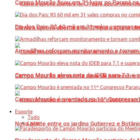
Campo Mourão ficou em 3º lugar no Paraná na 
Dia dos Pais: R$ 60 mil em 31 vales compras
Câmara aprova abertura de CPI para apurar d
Armadilhas reforçam monitoramento e tornam 
Campo Mourão eleva nota do IDEB para 7,1 e s
Campo Mourão apresenta case de sucesso e cer
Campo Mourão é premiada no 11º Congresso Pa
Esporte
Tudo
Lazer
Nova ponte entre os jardins Gutierrez e Botâ