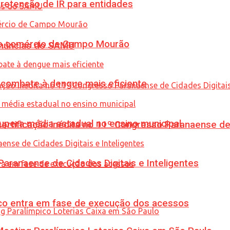
retenção de IR para entidades
 no comércio de Campo Mourão
enúncias do SAMU
combate à dengue mais eficiente
upera média estadual no ensino municipal
tificação inédita no 11º Congresso Paranaense de C
ranaense de Cidades Digitais e Inteligentes
nico entra em fase de execução dos acessos