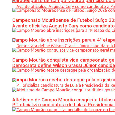
Paradesporto de Campo Mourão participa do M
Campeonato Mourãoense de Futebol Suíço 20
Avante oficializa Augusto Cury como candidato
Campo Mourão abre inscrições para a 4ª etapa 
Campo Mourão conquista vice-campeonato gera
Democrata define Wilson Grassi Júnior candida
Campo Mourão recebe destaque pela organiza
Atletismo de Campo Mourão conquista títulos 
PT oficializa candidatura de Lula à Presidência