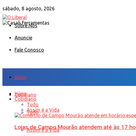
sábado, 8 agosto, 2026
Sobre Nós
Anuncie
Fale Conosco
Início
Início
Cotidiano
Cotidiano
Tudo
Assim é a Vida
Tudo
Lojas de Campo Mourão atendem até às 17 ho
Assim é a Vida