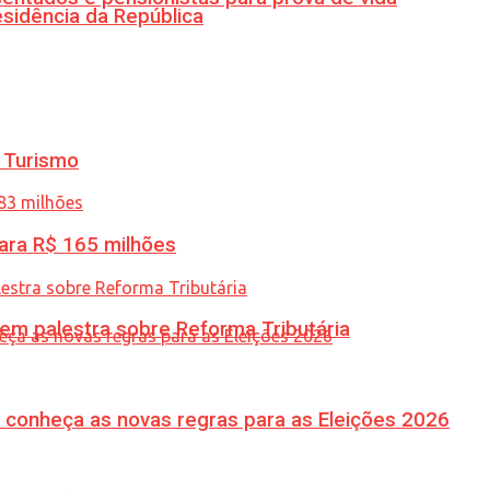
esidência da República
 Turismo
ara R$ 165 milhões
 em palestra sobre Reforma Tributária
 conheça as novas regras para as Eleições 2026