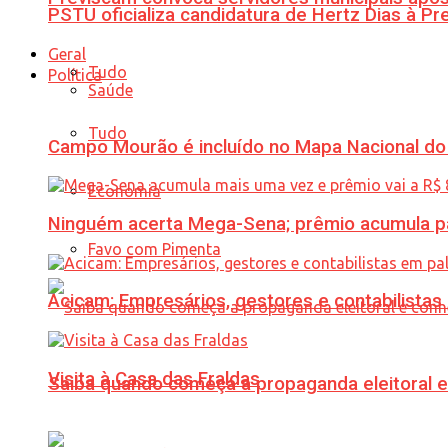
PSTU oficializa candidatura de Hertz Dias à Pr
Geral
Tudo
Política
Saúde
Tudo
Campo Mourão é incluído no Mapa Nacional do
Economia
Ninguém acerta Mega-Sena; prêmio acumula p
Favo com Pimenta
Acicam: Empresários, gestores e contabilistas
Visita à Casa das Fraldas
Saiba quando começa a propaganda eleitoral e