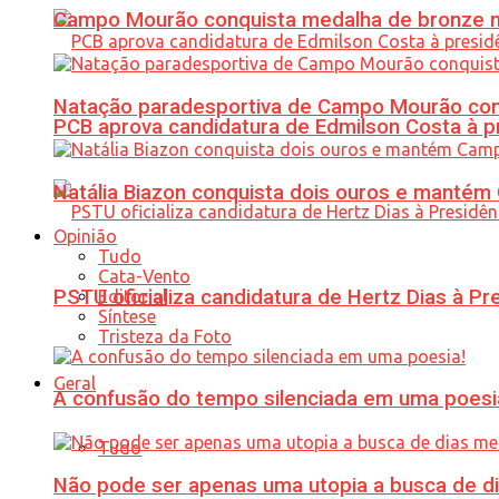
Campo Mourão conquista medalha de bronze no
Natação paradesportiva de Campo Mourão conq
PCB aprova candidatura de Edmilson Costa à p
Natália Biazon conquista dois ouros e mant
Opinião
Tudo
Cata-Vento
PSTU oficializa candidatura de Hertz Dias à Pr
Editorial
Síntese
Tristeza da Foto
Geral
A confusão do tempo silenciada em uma poesi
Tudo
Não pode ser apenas uma utopia a busca de d