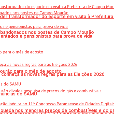
er transformador do esporte em visita à Prefeitu
os abandonados nos postes de Campo Mourão
entados e pensionistas para prova de vida
Mourão para o mês de agosto
 conheça as novas regras para as Eleições 2026
enúncias do SAMU
queda nos menores preços de combustíveis e do gá
tificação inédita no 11º Congresso Paranaense de C