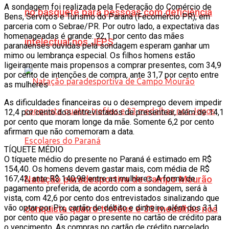
A sondagem foi realizada pela Federação do Comércio de
no basquete para pessoas com deficiência
Bens, Serviços e Turismo do Paraná (Fecomércio PR), em
parceria com o Sebrae/PR. Por outro lado, a expectativa das
homenageadas é grande: 92,1 por cento das mães
intelectual nos JEPS
paranaenses ouvidas pela sondagem esperam ganhar um
mimo ou lembrança especial. Os filhos homens estão
ligeiramente mais propensos a comprar presentes, com 34,9
por cento de intenções de compra, ante 31,7 por cento entre
as mulheres
As dificuldades financeiras ou o desemprego devem impedir
12,4 por cento dos entrevistados de presentear, além de 14,1
por cento que moram longe da mãe. Somente 6,2 por cento
afirmam que não comemoram a data.
TÍQUETE MÉDIO
O tíquete médio do presente no Paraná é estimado em R$
154,40. Os homens devem gastar mais, com média de R$
167,42, ante R$ 140,98 entre as mulheres. A forma de
Natação paradesportiva de Campo Mourão
pagamento preferida, de acordo com a sondagem, será à
vista, com 42,6 por cento dos entrevistados sinalizando que
vão optar por Pix, cartão de débito e dinheiro, além dos 31,1
conquista quatro troféus e 33 medalhas nos
por cento que vão pagar o presente no cartão de crédito para
o vencimento. As compras no cartão de crédito parcelado