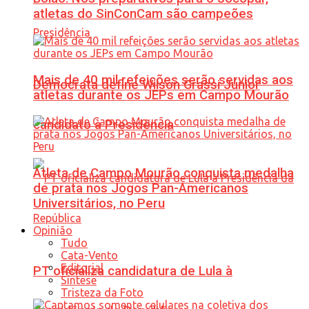
atletas do SinConCam são campeões
Mais de 40 mil refeições serão servidas aos
Democrata define Wilson Grassi Júnior
atletas durante os JEPs em Campo Mourão
candidato à Presidência
Atleta de Campo Mourão conquista medalha
de prata nos Jogos Pan-Americanos
Universitários, no Peru
Opinião
Tudo
Cata-Vento
Editorial
PT oficializa candidatura de Lula à
Síntese
Tristeza da Foto