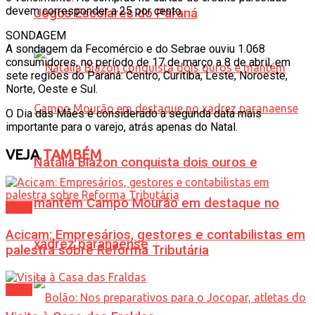
devem corresponder a 25 por cento.
Jogos Escolares do Paraná
SONDAGEM
A sondagem da Fecomércio e do Sebrae ouviu 1.068
consumidores, no período de 17 de março a 8 de abril, em
sete regiões do Paraná: Centro, Curitiba, Leste, Noroeste,
Norte, Oeste e Sul.
O Dia das Mães é considerado a segunda data mais
importante para o varejo, atrás apenas do Natal.
VEJA
TAMBÉM
Natália Biazon conquista dois ouros e
mantém Campo Mourão em destaque no
Geral
Acicam: Empresários, gestores e contabilistas em
xadrez paranaense
palestra sobre Reforma Tributária
Geral