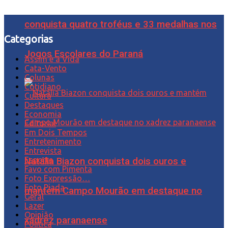
conquista quatro troféus e 33 medalhas nos
Categorias
Jogos Escolares do Paraná
Assim é a Vida
Cata-Vento
Colunas
Cotidiano
Cultura
Destaques
Economia
Editorial
Em Dois Tempos
Entretenimento
Entrevista
Esporte
Natália Biazon conquista dois ouros e
Favo com Pimenta
Foto Expressão…
Foto Piada
mantém Campo Mourão em destaque no
Geral
Lazer
Opinião
xadrez paranaense
Política