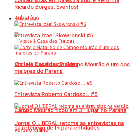
contabilistas em palestra sobre Reforma
Ricardo Borges, Eventos!
Tributária
Entrevista
Entrevista Izael Skowronski #6
Visita à Casa das Fraldas
Cortejo Natalino de Campo Mourão é um dos
maiores do Paraná
Entrevista Roberto Cardoso… #5
Campo Mourão ficou em 3º lugar no Paraná
Jornal O LIBERAL retoma as entrevistas na
na retenção de IR para entidades
versão online