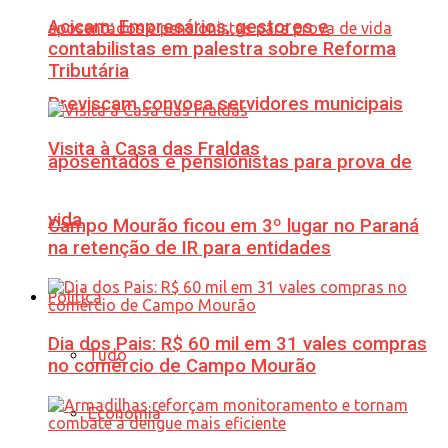
Acicam: Empresários, gestores e
contabilistas em palestra sobre Reforma
Tributária
Previscam convoca servidores municipais
Visita à Casa das Fraldas
aposentados e pensionistas para prova de
vida
Campo Mourão ficou em 3º lugar no Paraná
na retenção de IR para entidades
Política
Dia dos Pais: R$ 60 mil em 31 vales compras
Tudo
no comércio de Campo Mourão
Economia