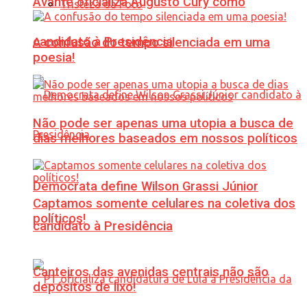
Avante oficializa Augusto Cury como
Tristeza da Foto
candidato à Presidência
A confusão do tempo silenciada em uma
poesia!
Não pode ser apenas uma utopia a busca de
dias melhores baseados em nossos políticos
Democrata define Wilson Grassi Júnior
Captamos somente celulares na coletiva dos
políticos!
candidato à Presidência
Canteiros das avenidas centrais não são
depósitos de lixo!