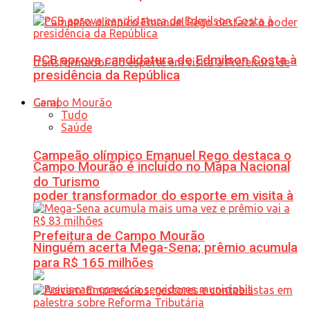
PCB aprova candidatura de Edmilson Costa à
presidência da República
Geral
Tudo
Saúde
Campeão olímpico Emanuel Rego destaca o
Campo Mourão é incluído no Mapa Nacional
do Turismo
poder transformador do esporte em visita à
Prefeitura de Campo Mourão
Ninguém acerta Mega-Sena; prêmio acumula
para R$ 165 milhões