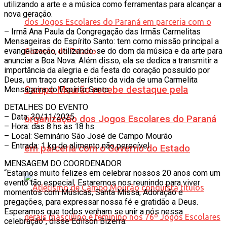
utilizando a arte e a música como ferramentas para alcançar a
nova geração.
– Irmã Ana Paula da Congregação das Irmãs Carmelitas
Mensageiras do Espírito Santo: tem como missão principal a
evangelização, utilizando-se do dom da música e da arte para
anunciar a Boa Nova. Além disso, ela se dedica a transmitir a
importância da alegria e da festa do coração possuído por
Deus, um traço característico da vida de uma Carmelita
Campo Mourão recebe destaque pela
Mensageira do Espírito Santo.
DETALHES DO EVENTO
– Data: 30/11/2025
organização dos Jogos Escolares do Paraná
– Hora: das 8 hs as 18 hs
– Local: Seminário São José de Campo Mourão
– Entrada: 1 kg de alimento não perecível
em parceria com o Governo do Estado
MENSAGEM DO COORDENADOR
“Estamos muito felizes em celebrar nossos 20 anos com um
evento tão especial. Estaremos nos reunindo para viver
momentos com Músicas, Santa Missa, Adoração e
pregações, para expressar nossa fé e gratidão a Deus.
Esperamos que todos venham se unir a nós nessa
celebração”, disse Edilson Bizerra.