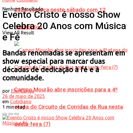
Nenhum Resultado
2026 começa neste sábado com 12
Evento Cristo é nosso Show
Celebra 20 Anos com Música
confrontos
View All Result
e Fé
Bandas renomadas se apresentam em
show especial para marcar duas
décadas de dedicação à fé e à
comunidade.
Campo Mourão abre inscrições para a 4ª
por
Eloi Carlos
26 de maio de 2025
em
Cotidiano
etapa do Circuito de Corridas de Rua nesta
1 min read
sexta-feira (7)