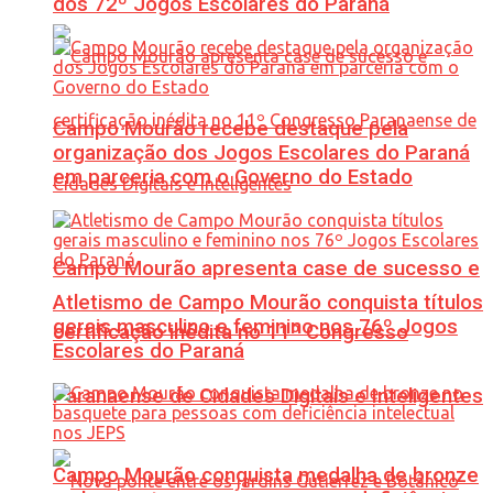
dos 72º Jogos Escolares do Paraná
Campo Mourão recebe destaque pela
organização dos Jogos Escolares do Paraná
em parceria com o Governo do Estado
Campo Mourão apresenta case de sucesso e
Atletismo de Campo Mourão conquista títulos
gerais masculino e feminino nos 76º Jogos
certificação inédita no 11º Congresso
Escolares do Paraná
Paranaense de Cidades Digitais e Inteligentes
Campo Mourão conquista medalha de bronze