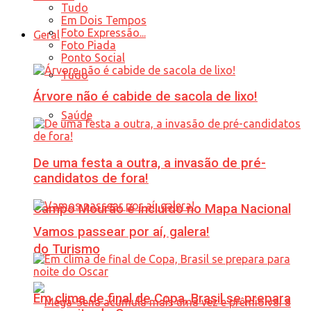
Tudo
Em Dois Tempos
Foto Expressão...
Geral
Foto Piada
Ponto Social
Tudo
Árvore não é cabide de sacola de lixo!
Saúde
De uma festa a outra, a invasão de pré-
candidatos de fora!
Campo Mourão é incluído no Mapa Nacional
Vamos passear por aí, galera!
do Turismo
Em clima de final de Copa, Brasil se prepara