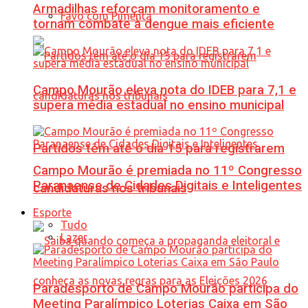
Armadilhas reforçam monitoramento e
Favo com Pimenta
tornam combate à dengue mais eficiente
Campo Mourão eleva nota do IDEB para 7,1 e
supera média estadual no ensino municipal
Partidos têm até o dia 15 para registrarem
Campo Mourão é premiada no 11º Congresso
Paranaense de Cidades Digitais e Inteligentes
candidaturas nos tribunais
Esporte
Tudo
Lazer
Paradesporto de Campo Mourão participa do
Meeting Paralímpico Loterias Caixa em São