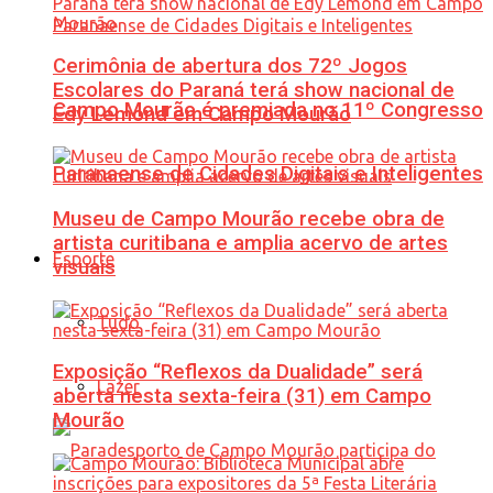
Cerimônia de abertura dos 72º Jogos
Escolares do Paraná terá show nacional de
Campo Mourão é premiada no 11º Congresso
Edy Lemond em Campo Mourão
Paranaense de Cidades Digitais e Inteligentes
Museu de Campo Mourão recebe obra de
artista curitibana e amplia acervo de artes
Esporte
visuais
Tudo
Exposição “Reflexos da Dualidade” será
Lazer
aberta nesta sexta-feira (31) em Campo
Mourão