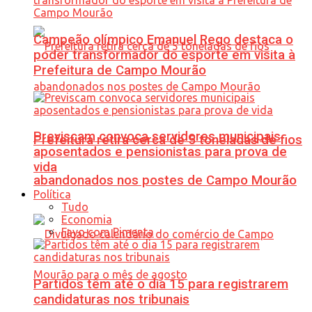
Campeão olímpico Emanuel Rego destaca o
poder transformador do esporte em visita à
Prefeitura de Campo Mourão
Previscam convoca servidores municipais
Prefeitura retira cerca de 5 toneladas de fios
aposentados e pensionistas para prova de
vida
abandonados nos postes de Campo Mourão
Política
Tudo
Economia
Favo com Pimenta
Partidos têm até o dia 15 para registrarem
candidaturas nos tribunais