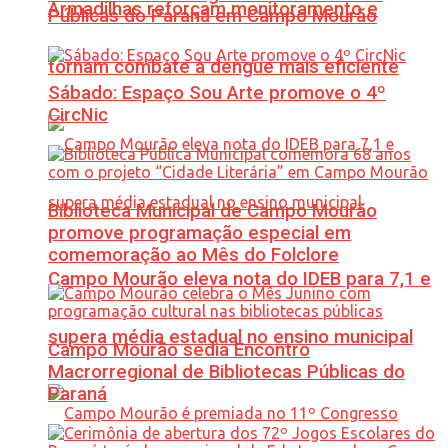
Armadilhas reforçam monitoramento e
Públicas do Paraná em Campo Mourão
tornam combate à dengue mais eficiente
Sábado: Espaço Sou Arte promove o 4º
CircNic
Biblioteca Municipal de Campo Mourão
promove programação especial em
comemoração ao Mês do Folclore
Campo Mourão eleva nota do IDEB para 7,1 e
supera média estadual no ensino municipal
Campo Mourão sedia Encontro
Macrorregional de Bibliotecas Públicas do
Paraná