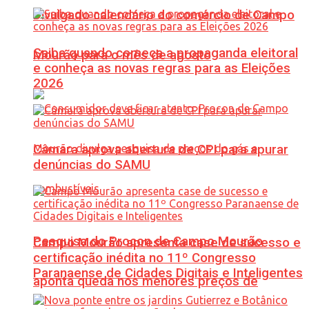
Divulgado calendário do comércio de Campo
Saiba quando começa a propaganda eleitoral
Mourão para o mês de agosto
e conheça as novas regras para as Eleições
2026
Câmara aprova abertura de CPI para apurar
denúncias do SAMU
Pesquisa do Procon de Campo Mourão
Campo Mourão apresenta case de sucesso e
certificação inédita no 11º Congresso
Paranaense de Cidades Digitais e Inteligentes
aponta queda nos menores preços de