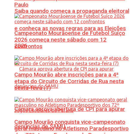
Paulo
Saiba quando começa a propaganda eleitoral
e conheça as novas regras para as Eleições
Campeonato Mourãoense de Futebol Suíço
2026 começa neste sábado com 12
2026
confrontos
Campo Mourão abre inscrições para a 4ª
etapa do Circuito de Corridas de Rua nesta
sexta-feira (7)
Câmara aprova abertura de CPI para apurar
Campo Mourão conquista vice-campeonato
denúncias do SAMU
geral masculino no Atletismo Paradesportivo