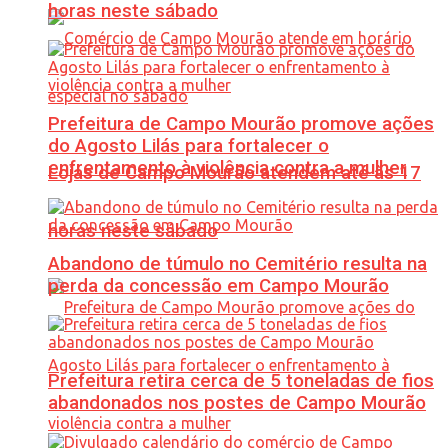
horas neste sábado
Prefeitura de Campo Mourão promove ações
do Agosto Lilás para fortalecer o
enfrentamento à violência contra a mulher
Lojas de Campo Mourão atendem até às 17
horas neste sábado
Abandono de túmulo no Cemitério resulta na
perda da concessão em Campo Mourão
Prefeitura retira cerca de 5 toneladas de fios
abandonados nos postes de Campo Mourão