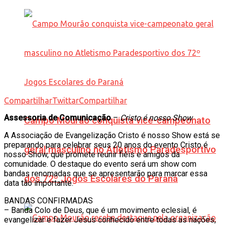
Compartilhar
Twittar
Compartilhar
Assessoria de Comunicação
–
Cristo é nosso Show
Campo Mourão conquista vice-campeonato
A Associação de Evangelização Cristo é nosso Show está se
preparando para celebrar seus 20 anos do evento Cristo é
geral masculino no Atletismo Paradesportivo
nosso Show, que promete reunir fiéis e amigos da
comunidade. O destaque do evento será um show com
bandas renomadas que se apresentarão para marcar essa
dos 72º Jogos Escolares do Paraná
data tão importante.
BANDAS CONFIRMADAS
– Banda Colo de Deus, que é um movimento eclesial, é
evangelizar e fazer Jesus conhecido entre todas as nações,