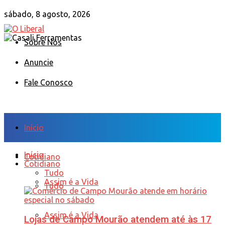
sábado, 8 agosto, 2026
Sobre Nós
Anuncie
Fale Conosco
Início
Início
Cotidiano
Cotidiano
Tudo
Assim é a Vida
Tudo
Assim é a Vida
Lojas de Campo Mourão atendem até às 17