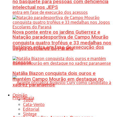
no basquete para pessoas com deficiência
intelectual nos JEPS
Nova ponte entre os jardins Gutierrez e
Natação paradesportiva de Campo Mourão
conquista quatro troféus e 33 medalhas nos
Botânico entra em fase de execução dos
Jogos Escolares do Paraná
acessos
Natália Biazon conquista dois ouros e
mantém Campo Mourão em destaque no
xadrez paranaense
Opinião
Tudo
Cata-Vento
Editorial
Síntese