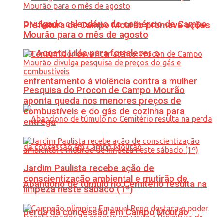
Divulgado calendário do comércio de Campo
Prefeitura de Campo Mourão promove ações
Mourão para o mês de agosto
do Agosto Lilás para fortalecer o
enfrentamento à violência contra a mulher
Pesquisa do Procon de Campo Mourão
aponta queda nos menores preços de
combustíveis e do gás de cozinha para
entrega
Jardim Paulista recebe ação de
conscientização ambiental e mutirão de
Abandono de túmulo no Cemitério resulta na
limpeza neste sábado (1º)
perda da concessão em Campo Mourão