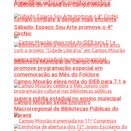
Armadilhas reforçam monitoramento e
Públicas do Paraná em Campo Mourão
tornam combate à dengue mais eficiente
Sábado: Espaço Sou Arte promove o 4º
CircNic
Biblioteca Municipal de Campo Mourão
promove programação especial em
comemoração ao Mês do Folclore
Campo Mourão eleva nota do IDEB para 7,1 e
supera média estadual no ensino municipal
Campo Mourão sedia Encontro
Macrorregional de Bibliotecas Públicas do
Paraná