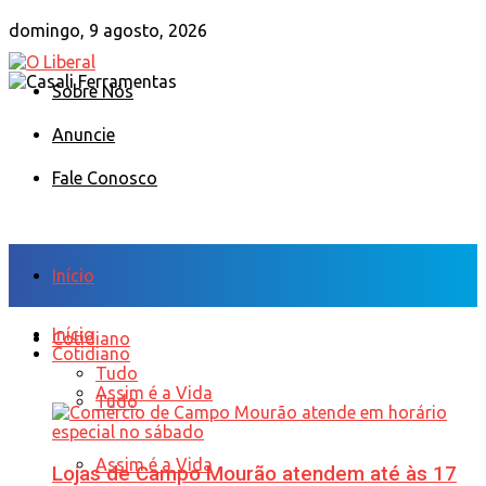
domingo, 9 agosto, 2026
Sobre Nós
Anuncie
Fale Conosco
Início
Início
Cotidiano
Cotidiano
Tudo
Assim é a Vida
Tudo
Assim é a Vida
Lojas de Campo Mourão atendem até às 17