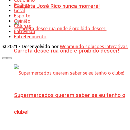
Política
O artista José Rico nunca morrerá!
Geral
Esporte
Opinião
Colunas
Entrevista
Entretenimento
© 2021 - Desenvolvido por
Webmundo soluções Interativas
Carreta desce rua onde é proibido descer!
Supermercados querem saber se eu tenho o
clube!