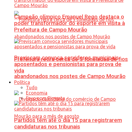
Campeão olímpico Emanuel Rego destaca o
poder transformador do esporte em visita à
Prefeitura de Campo Mourão
Previscam convoca servidores municipais
Prefeitura retira cerca de 5 toneladas de fios
aposentados e pensionistas para prova de
vida
abandonados nos postes de Campo Mourão
Política
Tudo
Economia
Favo com Pimenta
Partidos têm até o dia 15 para registrarem
candidaturas nos tribunais