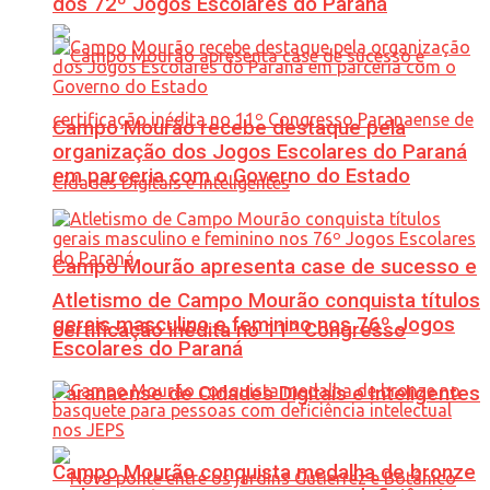
dos 72º Jogos Escolares do Paraná
Campo Mourão recebe destaque pela
organização dos Jogos Escolares do Paraná
em parceria com o Governo do Estado
Campo Mourão apresenta case de sucesso e
Atletismo de Campo Mourão conquista títulos
gerais masculino e feminino nos 76º Jogos
certificação inédita no 11º Congresso
Escolares do Paraná
Paranaense de Cidades Digitais e Inteligentes
Campo Mourão conquista medalha de bronze