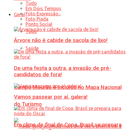
Tudo
Em Dois Tempos
Foto Expressão...
Geral
Foto Piada
Ponto Social
Tudo
Árvore não é cabide de sacola de lixo!
Saúde
De uma festa a outra, a invasão de pré-
candidatos de fora!
Campo Mourão é incluído no Mapa Nacional
Vamos passear por aí, galera!
do Turismo
Em clima de final de Copa, Brasil se prepara