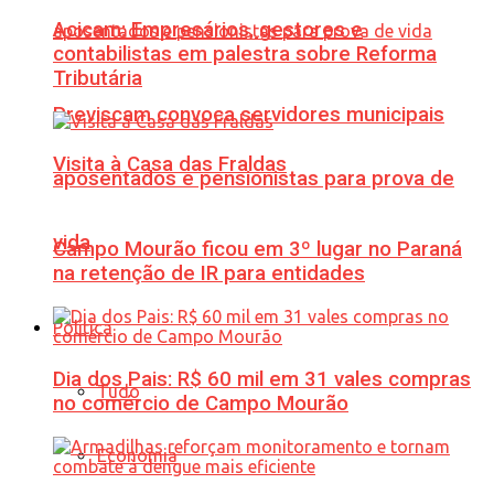
Acicam: Empresários, gestores e
contabilistas em palestra sobre Reforma
Tributária
Previscam convoca servidores municipais
Visita à Casa das Fraldas
aposentados e pensionistas para prova de
vida
Campo Mourão ficou em 3º lugar no Paraná
na retenção de IR para entidades
Política
Dia dos Pais: R$ 60 mil em 31 vales compras
Tudo
no comércio de Campo Mourão
Economia