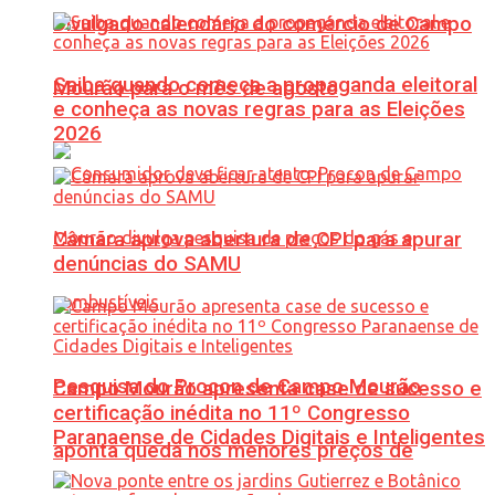
Divulgado calendário do comércio de Campo
Saiba quando começa a propaganda eleitoral
Mourão para o mês de agosto
e conheça as novas regras para as Eleições
2026
Câmara aprova abertura de CPI para apurar
denúncias do SAMU
Pesquisa do Procon de Campo Mourão
Campo Mourão apresenta case de sucesso e
certificação inédita no 11º Congresso
Paranaense de Cidades Digitais e Inteligentes
aponta queda nos menores preços de