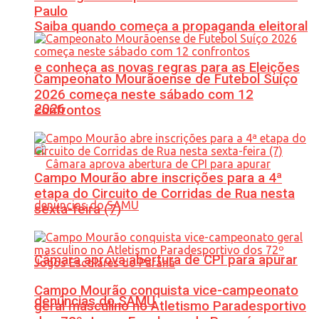
Paulo
Saiba quando começa a propaganda eleitoral
e conheça as novas regras para as Eleições
Campeonato Mourãoense de Futebol Suíço
2026 começa neste sábado com 12
2026
confrontos
Campo Mourão abre inscrições para a 4ª
etapa do Circuito de Corridas de Rua nesta
sexta-feira (7)
Câmara aprova abertura de CPI para apurar
Campo Mourão conquista vice-campeonato
denúncias do SAMU
geral masculino no Atletismo Paradesportivo