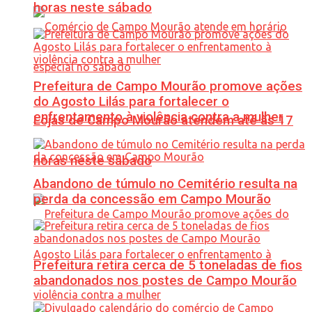
horas neste sábado
Prefeitura de Campo Mourão promove ações
do Agosto Lilás para fortalecer o
enfrentamento à violência contra a mulher
Lojas de Campo Mourão atendem até às 17
horas neste sábado
Abandono de túmulo no Cemitério resulta na
perda da concessão em Campo Mourão
Prefeitura retira cerca de 5 toneladas de fios
abandonados nos postes de Campo Mourão