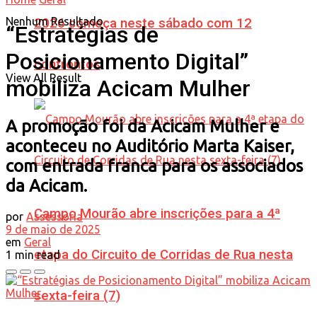
Nenhum Resultado
2026 começa neste sábado com 12
“Estratégias de
Posicionamento Digital”
confrontos
View All Result
mobiliza Acicam Mulher
A promoção foi da Acicam Mulher e
aconteceu no Auditório Marta Kaiser,
com entrada franca para os associados
da Acicam.
Campo Mourão abre inscrições para a 4ª
por
Assessoria
9 de maio de 2025
em
Geral
etapa do Circuito de Corridas de Rua nesta
1 min read
sexta-feira (7)