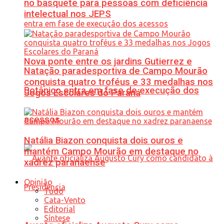
no basquete para pessoas com deficiência
intelectual nos JEPS
Nova ponte entre os jardins Gutierrez e
Natação paradesportiva de Campo Mourão
conquista quatro troféus e 33 medalhas nos
Botânico entra em fase de execução dos
Jogos Escolares do Paraná
acessos
Natália Biazon conquista dois ouros e
mantém Campo Mourão em destaque no
xadrez paranaense
Opinião
Tudo
Cata-Vento
Editorial
Síntese