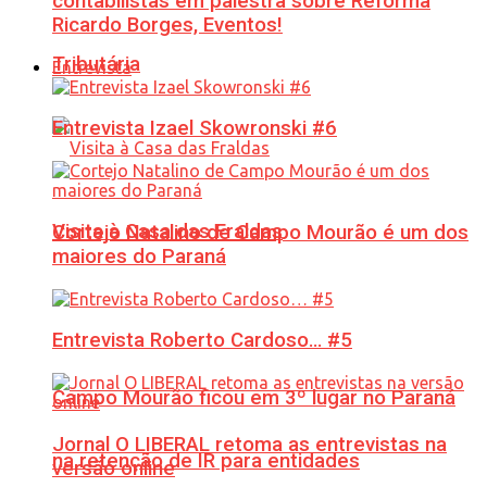
contabilistas em palestra sobre Reforma
Ricardo Borges, Eventos!
Tributária
Entrevista
Entrevista Izael Skowronski #6
Visita à Casa das Fraldas
Cortejo Natalino de Campo Mourão é um dos
maiores do Paraná
Entrevista Roberto Cardoso… #5
Campo Mourão ficou em 3º lugar no Paraná
Jornal O LIBERAL retoma as entrevistas na
na retenção de IR para entidades
versão online