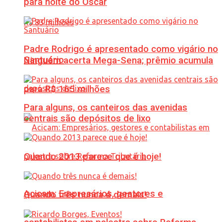
para noite do Oscar
Padre Rodrigo é apresentado como vigário no
Santuário
Ninguém acerta Mega-Sena; prêmio acumula
para R$ 165 milhões
Para alguns, os canteiros das avenidas
centrais são depósitos de lixo
Quando 2013 parece que é hoje!
Acicam: Empresários, gestores e
Quando três nunca é demais!