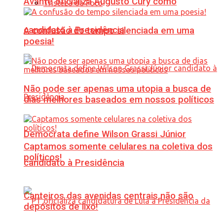
Avante oficializa Augusto Cury como
Tristeza da Foto
candidato à Presidência
A confusão do tempo silenciada em uma
poesia!
Não pode ser apenas uma utopia a busca de
dias melhores baseados em nossos políticos
Democrata define Wilson Grassi Júnior
Captamos somente celulares na coletiva dos
políticos!
candidato à Presidência
Canteiros das avenidas centrais não são
depósitos de lixo!