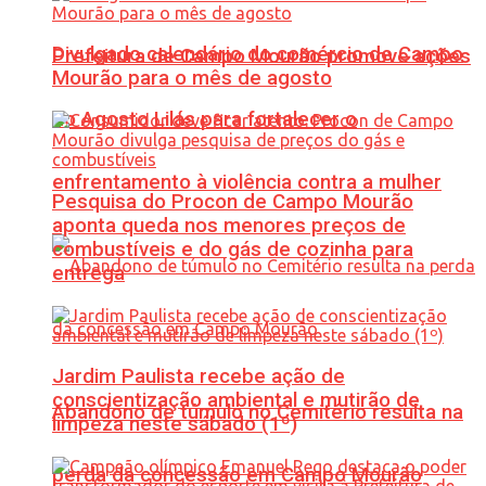
Divulgado calendário do comércio de Campo
Prefeitura de Campo Mourão promove ações
Mourão para o mês de agosto
do Agosto Lilás para fortalecer o
enfrentamento à violência contra a mulher
Pesquisa do Procon de Campo Mourão
aponta queda nos menores preços de
combustíveis e do gás de cozinha para
entrega
Jardim Paulista recebe ação de
conscientização ambiental e mutirão de
Abandono de túmulo no Cemitério resulta na
limpeza neste sábado (1º)
perda da concessão em Campo Mourão