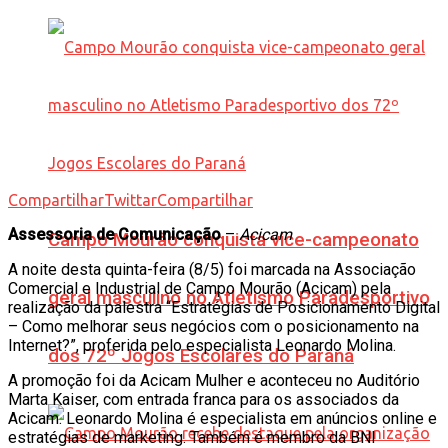
Compartilhar
Twittar
Compartilhar
Assessoria de Comunicação
–
Acicam
Campo Mourão conquista vice-campeonato
A noite desta quinta-feira (8/5) foi marcada na Associação
Comercial e Industrial de Campo Mourão (Acicam) pela
geral masculino no Atletismo Paradesportivo
realização da palestra “Estratégias de Posicionamento Digital
– Como melhorar seus negócios com o posicionamento na
Internet?”, proferida pelo especialista Leonardo Molina.
dos 72º Jogos Escolares do Paraná
A promoção foi da Acicam Mulher e aconteceu no Auditório
Marta Kaiser, com entrada franca para os associados da
Acicam. Leonardo Molina é especialista em anúncios online e
estratégias de marketing. Também é membro da BNI