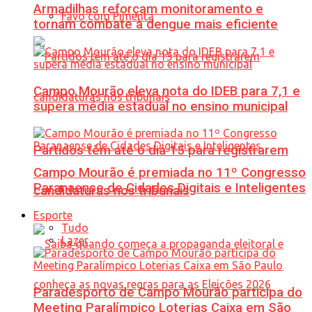
Armadilhas reforçam monitoramento e
Favo com Pimenta
tornam combate à dengue mais eficiente
Campo Mourão eleva nota do IDEB para 7,1 e
supera média estadual no ensino municipal
Partidos têm até o dia 15 para registrarem
Campo Mourão é premiada no 11º Congresso
Paranaense de Cidades Digitais e Inteligentes
candidaturas nos tribunais
Esporte
Tudo
Lazer
Paradesporto de Campo Mourão participa do
Meeting Paralímpico Loterias Caixa em São