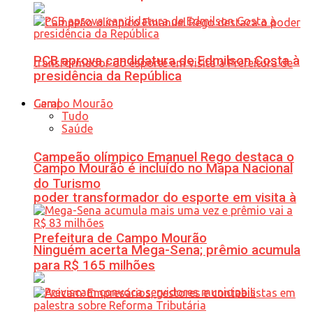
PCB aprova candidatura de Edmilson Costa à
presidência da República
Geral
Tudo
Saúde
Campeão olímpico Emanuel Rego destaca o
Campo Mourão é incluído no Mapa Nacional
do Turismo
poder transformador do esporte em visita à
Prefeitura de Campo Mourão
Ninguém acerta Mega-Sena; prêmio acumula
para R$ 165 milhões