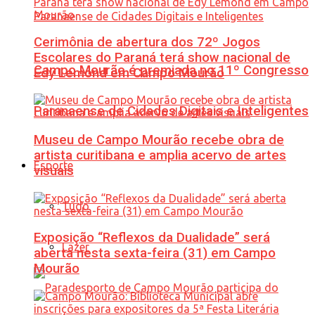
Cerimônia de abertura dos 72º Jogos
Escolares do Paraná terá show nacional de
Campo Mourão é premiada no 11º Congresso
Edy Lemond em Campo Mourão
Paranaense de Cidades Digitais e Inteligentes
Museu de Campo Mourão recebe obra de
artista curitibana e amplia acervo de artes
Esporte
visuais
Tudo
Exposição “Reflexos da Dualidade” será
Lazer
aberta nesta sexta-feira (31) em Campo
Mourão