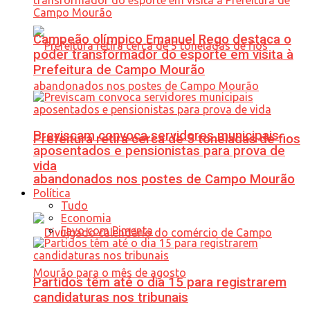
Campeão olímpico Emanuel Rego destaca o
poder transformador do esporte em visita à
Prefeitura de Campo Mourão
Previscam convoca servidores municipais
Prefeitura retira cerca de 5 toneladas de fios
aposentados e pensionistas para prova de
vida
abandonados nos postes de Campo Mourão
Política
Tudo
Economia
Favo com Pimenta
Partidos têm até o dia 15 para registrarem
candidaturas nos tribunais