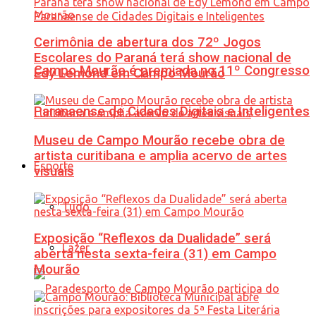
Cerimônia de abertura dos 72º Jogos
Escolares do Paraná terá show nacional de
Campo Mourão é premiada no 11º Congresso
Edy Lemond em Campo Mourão
Paranaense de Cidades Digitais e Inteligentes
Museu de Campo Mourão recebe obra de
artista curitibana e amplia acervo de artes
Esporte
visuais
Tudo
Exposição “Reflexos da Dualidade” será
Lazer
aberta nesta sexta-feira (31) em Campo
Mourão