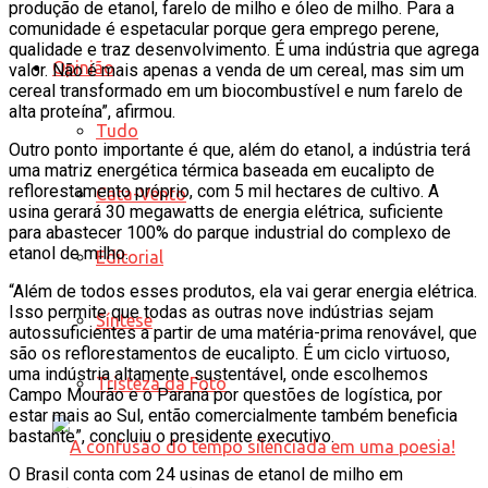
produção de etanol, farelo de milho e óleo de milho. Para a
comunidade é espetacular porque gera emprego perene,
qualidade e traz desenvolvimento. É uma indústria que agrega
Opinião
valor. Não é mais apenas a venda de um cereal, mas sim um
cereal transformado em um biocombustível e num farelo de
alta proteína”, afirmou.
Tudo
Outro ponto importante é que, além do etanol, a indústria terá
uma matriz energética térmica baseada em eucalipto de
reflorestamento próprio, com 5 mil hectares de cultivo. A
Cata-Vento
usina gerará 30 megawatts de energia elétrica, suficiente
para abastecer 100% do parque industrial do complexo de
etanol de milho.
Editorial
“Além de todos esses produtos, ela vai gerar energia elétrica.
Isso permite que todas as outras nove indústrias sejam
Síntese
autossuficientes a partir de uma matéria-prima renovável, que
são os reflorestamentos de eucalipto. É um ciclo virtuoso,
uma indústria altamente sustentável, onde escolhemos
Tristeza da Foto
Campo Mourão e o Paraná por questões de logística, por
estar mais ao Sul, então comercialmente também beneficia
bastante”, concluiu o presidente executivo.
O Brasil conta com 24 usinas de etanol de milho em