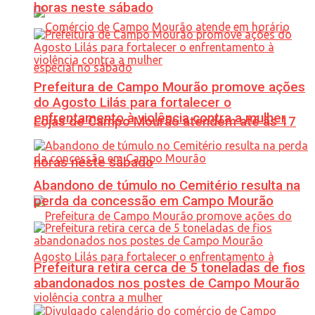
horas neste sábado
Prefeitura de Campo Mourão promove ações
do Agosto Lilás para fortalecer o
enfrentamento à violência contra a mulher
Lojas de Campo Mourão atendem até às 17
horas neste sábado
Abandono de túmulo no Cemitério resulta na
perda da concessão em Campo Mourão
Prefeitura retira cerca de 5 toneladas de fios
abandonados nos postes de Campo Mourão