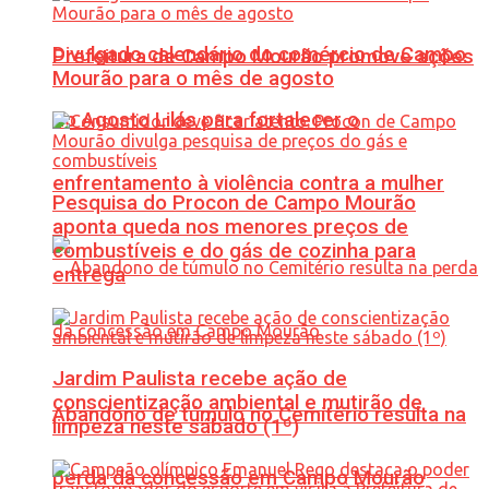
Divulgado calendário do comércio de Campo
Prefeitura de Campo Mourão promove ações
Mourão para o mês de agosto
do Agosto Lilás para fortalecer o
enfrentamento à violência contra a mulher
Pesquisa do Procon de Campo Mourão
aponta queda nos menores preços de
combustíveis e do gás de cozinha para
entrega
Jardim Paulista recebe ação de
conscientização ambiental e mutirão de
Abandono de túmulo no Cemitério resulta na
limpeza neste sábado (1º)
perda da concessão em Campo Mourão