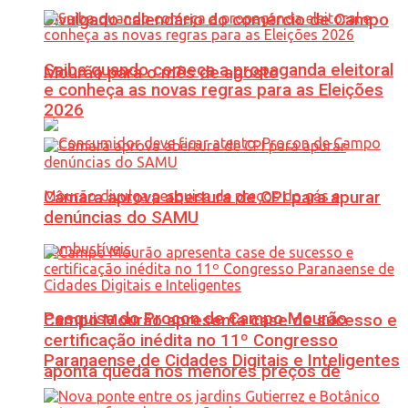
Divulgado calendário do comércio de Campo
Saiba quando começa a propaganda eleitoral
Mourão para o mês de agosto
e conheça as novas regras para as Eleições
2026
Câmara aprova abertura de CPI para apurar
denúncias do SAMU
Pesquisa do Procon de Campo Mourão
Campo Mourão apresenta case de sucesso e
certificação inédita no 11º Congresso
Paranaense de Cidades Digitais e Inteligentes
aponta queda nos menores preços de