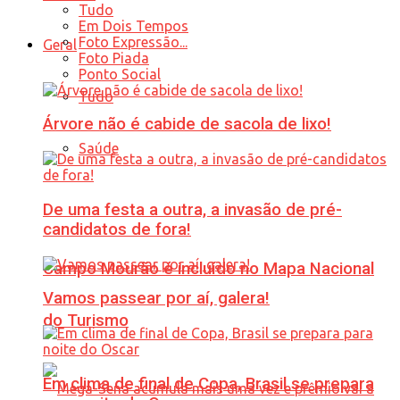
Tudo
Em Dois Tempos
Foto Expressão...
Geral
Foto Piada
Ponto Social
Tudo
Árvore não é cabide de sacola de lixo!
Saúde
De uma festa a outra, a invasão de pré-
candidatos de fora!
Campo Mourão é incluído no Mapa Nacional
Vamos passear por aí, galera!
do Turismo
Em clima de final de Copa, Brasil se prepara