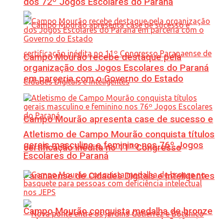
dos 72º Jogos Escolares do Paraná
Campo Mourão recebe destaque pela
organização dos Jogos Escolares do Paraná
em parceria com o Governo do Estado
Campo Mourão apresenta case de sucesso e
Atletismo de Campo Mourão conquista títulos
gerais masculino e feminino nos 76º Jogos
certificação inédita no 11º Congresso
Escolares do Paraná
Paranaense de Cidades Digitais e Inteligentes
Campo Mourão conquista medalha de bronze