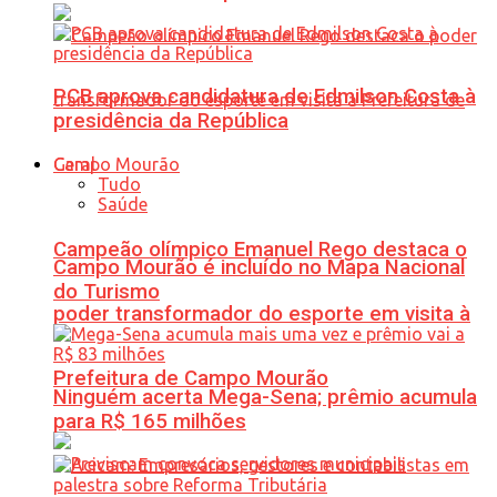
PCB aprova candidatura de Edmilson Costa à
presidência da República
Geral
Tudo
Saúde
Campeão olímpico Emanuel Rego destaca o
Campo Mourão é incluído no Mapa Nacional
do Turismo
poder transformador do esporte em visita à
Prefeitura de Campo Mourão
Ninguém acerta Mega-Sena; prêmio acumula
para R$ 165 milhões