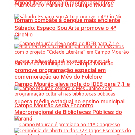
Armadilhas reforçam monitoramento e
Públicas do Paraná em Campo Mourão
tornam combate à dengue mais eficiente
Sábado: Espaço Sou Arte promove o 4º
CircNic
Biblioteca Municipal de Campo Mourão
promove programação especial em
comemoração ao Mês do Folclore
Campo Mourão eleva nota do IDEB para 7,1 e
supera média estadual no ensino municipal
Campo Mourão sedia Encontro
Macrorregional de Bibliotecas Públicas do
Paraná