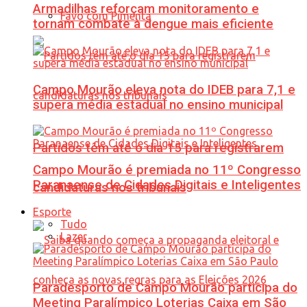
Armadilhas reforçam monitoramento e
Favo com Pimenta
tornam combate à dengue mais eficiente
Campo Mourão eleva nota do IDEB para 7,1 e
supera média estadual no ensino municipal
Partidos têm até o dia 15 para registrarem
Campo Mourão é premiada no 11º Congresso
Paranaense de Cidades Digitais e Inteligentes
candidaturas nos tribunais
Esporte
Tudo
Lazer
Paradesporto de Campo Mourão participa do
Meeting Paralímpico Loterias Caixa em São