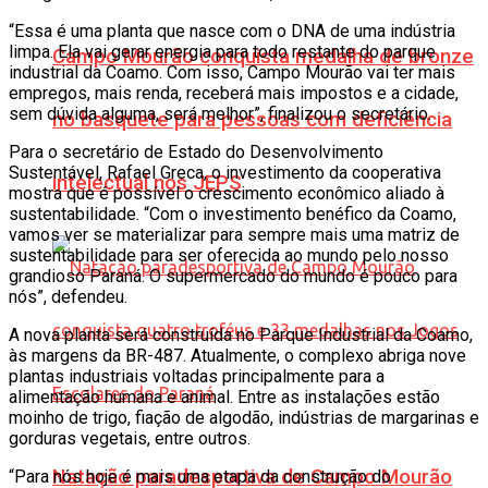
“Essa é uma planta que nasce com o DNA de uma indústria
limpa. Ela vai gerar energia para todo restante do parque
Campo Mourão conquista medalha de bronze
industrial da Coamo. Com isso, Campo Mourão vai ter mais
empregos, mais renda, receberá mais impostos e a cidade,
sem dúvida alguma, será melhor”, finalizou o secretário.
no basquete para pessoas com deficiência
Para o secretário de Estado do Desenvolvimento
Sustentável, Rafael Greca, o investimento da cooperativa
intelectual nos JEPS
mostra que é possível o crescimento econômico aliado à
sustentabilidade. “Com o investimento benéfico da Coamo,
vamos ver se materializar para sempre mais uma matriz de
sustentabilidade para ser oferecida ao mundo pelo nosso
grandioso Paraná. O supermercado do mundo é pouco para
nós”, defendeu.
A nova planta será construída no Parque Industrial da Coamo,
às margens da BR-487. Atualmente, o complexo abriga nove
plantas industriais voltadas principalmente para a
alimentação humana e animal. Entre as instalações estão
moinho de trigo, fiação de algodão, indústrias de margarinas e
gorduras vegetais, entre outros.
Natação paradesportiva de Campo Mourão
“Para nós hoje é mais uma etapa da construção do