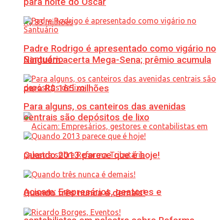
para noite do Oscar
Padre Rodrigo é apresentado como vigário no
Santuário
Ninguém acerta Mega-Sena; prêmio acumula
para R$ 165 milhões
Para alguns, os canteiros das avenidas
centrais são depósitos de lixo
Quando 2013 parece que é hoje!
Acicam: Empresários, gestores e
Quando três nunca é demais!