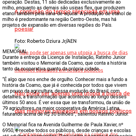
operação. Destas, 11 são dedicadas exclusivamente ao
milho, enquanto as demais são usinas flex, que produzem
A confusão do tempo silenciada em uma
etanol também pela cana-de-açúcar. A produção de etanol de
milho é predominante na região Centro-Oeste, mas há
projetos de expansão em diversas regiões do País.
poesia!
Foto: Roberto Dziura Jr/AEN
MEMORIAL
Durante a entrega da Licença de Instalação, Ratinho Junior
também visitou o Memorial da Coamo, que conta a história
tanto da cooperativa quanto da própria cidade.
“É algo que nos enche de orgulho. Conhecer mais a fundo a
história da Coamo, que já é conhecida por todos que vivem
um pouco da agricultura, dessa evolução do Brasil, com
Não pode ser apenas uma utopia a busca de
detalhes, a transformação que aconteceu ao longo desses
últimos 50 anos. É ver essa que se transformou, da união de
79 agricultores, na maior cooperativa da América Latina,
dias melhores baseados em nossos políticos
faturando acima de R$ 30 bilhões”, salientou Ratinho Junior.
O Memorial fica na Avenida Guilherme de Paula Xavier, nº
6950, e recebe todos os públicos, desde crianças e escolas