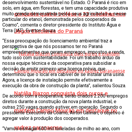
desenvolvimento sustentável no Estado. O Paraná é rico em
solo, em água, em florestas, e tem uma capacidade produtiva
conquista quatro troféus e 33 medalhas nos
muito grande demonstrada pelos seus agricultores e, nesse
particular do etanol, demonstrada pelos cooperados da
Coamo”, comenta o diretor-presidente do Instituto Água e
Terra (IAT), Everton Souza.
Jogos Escolares do Paraná
“Essa preocupação do licenciamento ambiental traz a
perspectiva de que nós possamos ter no Paraná
empreendimentos que geram empregos, impostos e renda,
tudo isso com sustentabilidade. Foi um trabalho árduo da
nossa equipe técnica e da cooperativa para subsidiar a
decisão de emitir primeiro uma licença prévia, que
determinou que o local era cabível de se instalar uma usina.
Agora, a licença de instalação permite efetivamente a
execução da obra de construção da planta”, salientou Souza.
Natália Biazon conquista dois ouros e
De acordo com a cooperativa, serão criados 2.200 empregos
diretos durante a construção da nova planta industrial, e
outras 250 vagas quando estiver em operação. Segundo o
mantém Campo Mourão em destaque no
presidente Executivo da Coamo, Airton Galinari, o objetivo é
agregar valor à produção dos cooperados.
xadrez paranaense
“Vamos esmagar 600 mil toneladas de milho ao ano, com