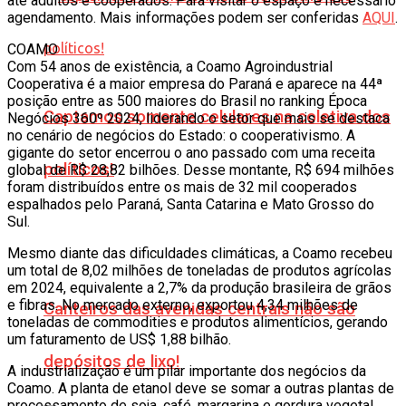
até adultos e cooperados. Para visitar o espaço é necessário
agendamento. Mais informações podem ser conferidas
AQUI
.
COAMO
Com 54 anos de existência, a Coamo Agroindustrial
Cooperativa é a maior empresa do Paraná e aparece na 44ª
posição entre as 500 maiores do Brasil no ranking Época
Captamos somente celulares na coletiva dos
Negócios 360º 2024, liderando o setor que mais se destaca
no cenário de negócios do Estado: o cooperativismo. A
gigante do setor encerrou o ano passado com uma receita
políticos!
global de R$ 28,82 bilhões. Desse montante, R$ 694 milhões
foram distribuídos entre os mais de 32 mil cooperados
espalhados pelo Paraná, Santa Catarina e Mato Grosso do
Sul.
Mesmo diante das dificuldades climáticas, a Coamo recebeu
um total de 8,02 milhões de toneladas de produtos agrícolas
em 2024, equivalente a 2,7% da produção brasileira de grãos
e fibras. No mercado externo, exportou 4,34 milhões de
Canteiros das avenidas centrais não são
toneladas de commodities e produtos alimentícios, gerando
um faturamento de US$ 1,88 bilhão.
depósitos de lixo!
A industrialização é um pilar importante dos negócios da
Coamo. A planta de etanol deve se somar a outras plantas de
processamento de soja, café, margarina e gordura vegetal,