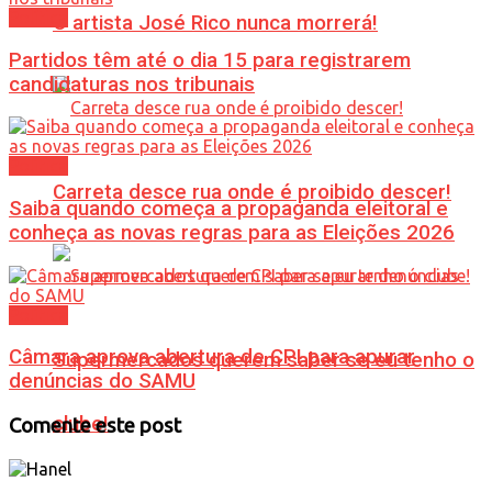
Política
O artista José Rico nunca morrerá!
Partidos têm até o dia 15 para registrarem
candidaturas nos tribunais
Política
Carreta desce rua onde é proibido descer!
Saiba quando começa a propaganda eleitoral e
conheça as novas regras para as Eleições 2026
Política
Câmara aprova abertura de CPI para apurar
Supermercados querem saber se eu tenho o
denúncias do SAMU
clube!
Comente este post