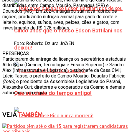
distribuídas entre Campo Mourão, Paranaguá (PR) e
Dourados (MS). Em 2024, inaugurou sua nova fábrica de
rações, produzindo nutrição animal para gado de corte e
leiteiro, equinos, suínos, aves, peixes, cães e gatos, com
investimento de R$ 178 milhões.
Cinco anos que o nosso Edson Battilani nos
Foto: Roberto Dziura Jr/AEN
deixou!
PRESENÇAS
Participaram da entrega da licença os secretários estaduais
Aldo Bona (Ciência, Tecnologia e Ensino Superior) e Sandro
Alex (Infraestrutura e Logística); o subchefe da Casa Civil,
Lúcio Tasso; o prefeito de Campo Mourão, Douglas Fabrício
(foto)
; o presidente da Assembleia Legislativa do Paraná,
Alexandre Curi; diretores e cooperados da Coamo e demais
Que saudade do tempo antigo!
autoridades da região.
VEJA
TAMBÉM