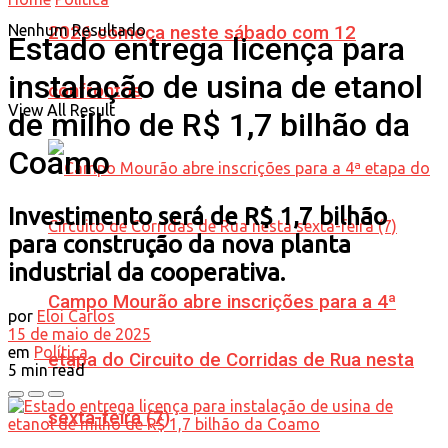
Nenhum Resultado
2026 começa neste sábado com 12
Estado entrega licença para
instalação de usina de etanol
confrontos
View All Result
de milho de R$ 1,7 bilhão da
Coamo
Investimento será de R$ 1,7 bilhão
para construção da nova planta
industrial da cooperativa.
Campo Mourão abre inscrições para a 4ª
por
Eloi Carlos
15 de maio de 2025
em
Política
etapa do Circuito de Corridas de Rua nesta
5 min read
sexta-feira (7)