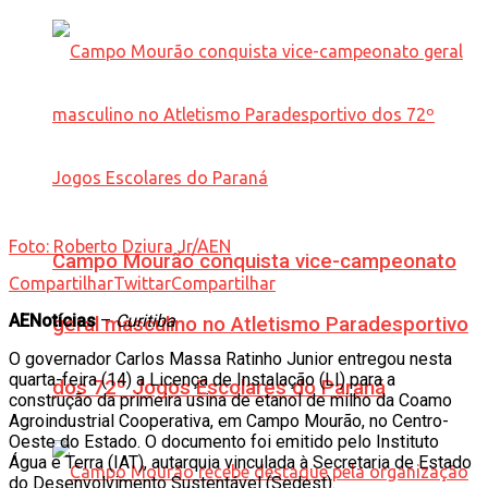
Foto: Roberto Dziura Jr/AEN
Campo Mourão conquista vice-campeonato
Compartilhar
Twittar
Compartilhar
AENotícias
–
Curitiba
geral masculino no Atletismo Paradesportivo
O governador Carlos Massa Ratinho Junior entregou nesta
quarta-feira (14) a Licença de Instalação (LI) para a
dos 72º Jogos Escolares do Paraná
construção da primeira usina de etanol de milho da Coamo
Agroindustrial Cooperativa, em Campo Mourão, no Centro-
Oeste do Estado. O documento foi emitido pelo Instituto
Água e Terra (IAT), autarquia vinculada à Secretaria de Estado
do Desenvolvimento Sustentável (Sedest).