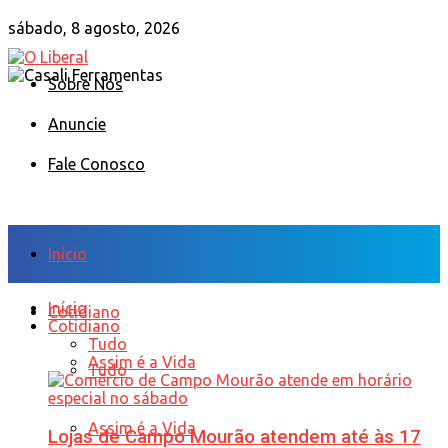
sábado, 8 agosto, 2026
Sobre Nós
Anuncie
Fale Conosco
Início
Início
Cotidiano
Cotidiano
Tudo
Assim é a Vida
Tudo
Assim é a Vida
Lojas de Campo Mourão atendem até às 17