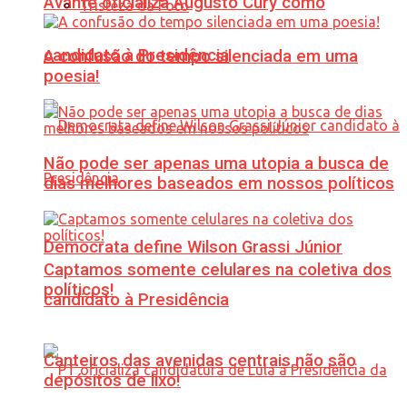
Avante oficializa Augusto Cury como
Tristeza da Foto
candidato à Presidência
A confusão do tempo silenciada em uma
poesia!
Não pode ser apenas uma utopia a busca de
dias melhores baseados em nossos políticos
Democrata define Wilson Grassi Júnior
Captamos somente celulares na coletiva dos
políticos!
candidato à Presidência
Canteiros das avenidas centrais não são
depósitos de lixo!