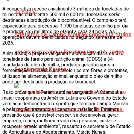
A cooperativa recebe anualmente 3 milhões de toneladas de
milho, das quais entre 500 mil e 600 mil toneladas serão
destinadas à produção de biocombustível. O complexo terá
capacidade para processar 1.700 toneladas de milho por dia
e produzir 765 mil litros de etanol a cada 24 horas. As
Atletismo de Campo Mourão conquista títulos
operações devem ser iniciadas no segundo semestre de
2026.
gerais masculino e feminino nos 76º Jogos
Além disso, o projeto vai garantir a produção diária de 510
toneladas de farelo para nutrição animal (DDGS) e 34
toneladas de óleo de milho, produtos gerados após a
Escolares do Paraná
fermentação. O DDGS é um farelo rico em fibras e proteínas,
utilizado na alimentação animal, enquanto o óleo de milho
pode ser destinado à produção de biodiesel.
“Isso prova que o Paraná está na vanguarda. A Coamo é a
maior cooperativa da América Latina e o Governo do Estado
vem aqui demonstrar o respeito que tem por Campo Mourão
e pela região, trazendo a licença de instalação. Estamos
provando que é possível crescer, se desenvolver, gerar
emprego, renda, melhorar a vida das pessoas, cuidar e
recuperar o meio ambiente”, ressaltou o secretário de Estado
da Agricultura e do Abastecimento, Marcio Nunes.