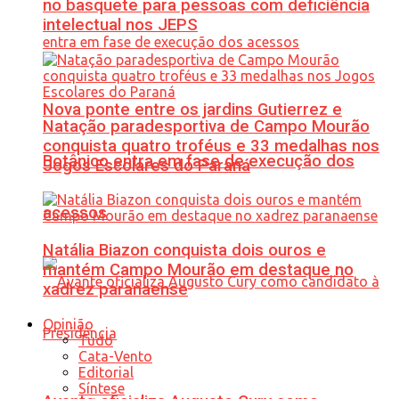
no basquete para pessoas com deficiência
intelectual nos JEPS
Nova ponte entre os jardins Gutierrez e
Natação paradesportiva de Campo Mourão
conquista quatro troféus e 33 medalhas nos
Botânico entra em fase de execução dos
Jogos Escolares do Paraná
acessos
Natália Biazon conquista dois ouros e
mantém Campo Mourão em destaque no
xadrez paranaense
Opinião
Tudo
Cata-Vento
Editorial
Síntese