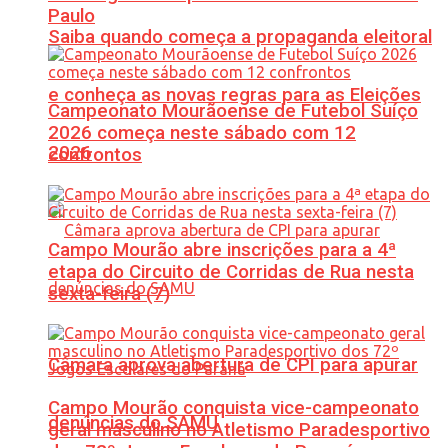
Paulo
Saiba quando começa a propaganda eleitoral
e conheça as novas regras para as Eleições
Campeonato Mourãoense de Futebol Suíço
2026 começa neste sábado com 12
2026
confrontos
Campo Mourão abre inscrições para a 4ª
etapa do Circuito de Corridas de Rua nesta
sexta-feira (7)
Câmara aprova abertura de CPI para apurar
Campo Mourão conquista vice-campeonato
denúncias do SAMU
geral masculino no Atletismo Paradesportivo