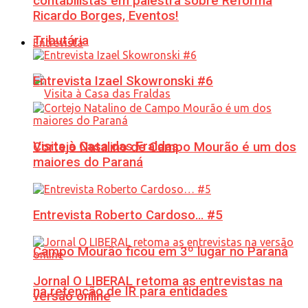
contabilistas em palestra sobre Reforma
Ricardo Borges, Eventos!
Tributária
Entrevista
Entrevista Izael Skowronski #6
Visita à Casa das Fraldas
Cortejo Natalino de Campo Mourão é um dos
maiores do Paraná
Entrevista Roberto Cardoso… #5
Campo Mourão ficou em 3º lugar no Paraná
Jornal O LIBERAL retoma as entrevistas na
na retenção de IR para entidades
versão online