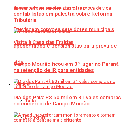
Acicam: Empresários, gestores e
contabilistas em palestra sobre Reforma
Tributária
Previscam convoca servidores municipais
Visita à Casa das Fraldas
aposentados e pensionistas para prova de
vida
Campo Mourão ficou em 3º lugar no Paraná
na retenção de IR para entidades
Política
Dia dos Pais: R$ 60 mil em 31 vales compras
Tudo
no comércio de Campo Mourão
Economia