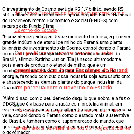
O investimento da Coamo será de R$ 1,7 bilhão, sendo R$
500 milhões em financiamento aprovado pelo Banco Nacional
de Desenvolvimento Econômico e Social (BNDES) com
recursos do Fundo Clima.
“É uma alegria participar desse momento histórico, a primeira
grande indústria de etanol de milho do Paraná, uma planta
bilionária de investimentos da Coamo, consolidando o Paraná
Campo Mourão recebe destaque pela
como um dos maiores produtores de biocombustível do
Brasil”, afirmou Ratinho Junior. “Ela já nasce ultramoderna,
pois além de produzir o etanol de milho, que é um
organização dos Jogos Escolares do Paraná
combustível sustentável, terá também autogeração de
energia, fazendo com que essa indústria seja autossuficiente
e abastecendo as demais plantas do parque industrial da
em parceria com o Governo do Estado
Coamo”.
“Além disso, com o seu derivado daquilo que sobra, ela faz o
DDGS, que é a base para a ração com proteína animal, em
especial para bovino e suinocultura. É geração de emprego na
veia, consolidando o Paraná como o estado mais sustentável
do Brasil, e também como o supermercado do mundo, que
gera alimento, biocombustível e energia limpos”, acrescentou
o governador.