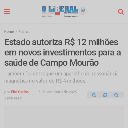
Home
Política
Estado autoriza R$ 12 milhões
em novos investimentos para a
saúde de Campo Mourão
Também foi entregue um aparelho de ressonância
magnética no valor de R$ 4 milhões.
por
Eloi Carlos
3 de setembro de 2025
2 min read