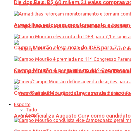
Dia dos Pais: R$ 60 mil em 31 vales compras
Armadilhas reforçam monitoramento e tornam 
Campo Mourão apresenta case de sucesso e cer
Campo Mourão eleva nota do IDEB para 7,1 e s
Campo Mourão é premiada no 11º Congresso Pa
Nova ponte entre os jardins Gutierrez e Botâ
Cmeg/Campo Mourão define agenda de ações 
Esporte
Tudo
Lazer
Avante oficializa Augusto Cury como candidato