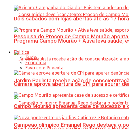
Dois sábados com lojas abertas até às 17 h
Pesquisa do Procon de Campo Mourão aponta 
Programa Campo Mourão + Ativa leva saúde, es
Política
Tudo
Economia
Favo com Pimenta
Jardim Paulista recebe ação de conscientizaç
Câmara aprova abertura de CPI para apurar d
Campo Mourão apresenta case de sucesso e cer
Campeão olímpico Emanuel Rego destaca o pod
Nova ponte entre os jardins Gutierrez e Botâ