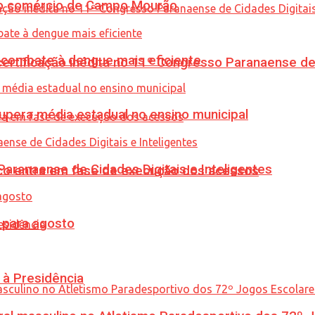
 no comércio de Campo Mourão
combate à dengue mais eficiente
tificação inédita no 11º Congresso Paranaense de C
upera média estadual no ensino municipal
ranaense de Cidades Digitais e Inteligentes
nico entra em fase de execução dos acessos
para agosto
 à Presidência