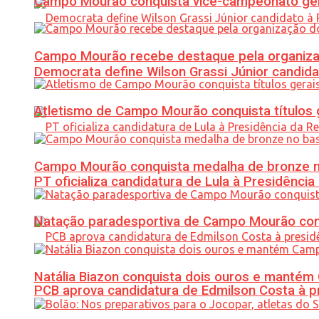
Campo Mourão conquista vice-campeonato gera
Campo Mourão recebe destaque pela organiza
Democrata define Wilson Grassi Júnior candida
Atletismo de Campo Mourão conquista títulos 
Campo Mourão conquista medalha de bronze no
PT oficializa candidatura de Lula à Presidência
Natação paradesportiva de Campo Mourão conq
Natália Biazon conquista dois ouros e mant
PCB aprova candidatura de Edmilson Costa à p