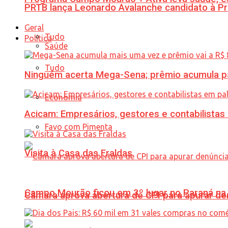
PRTB lança Leonardo Avalanche candidato à Pr
Geral
Tudo
Política
Saúde
Tudo
Ninguém acerta Mega-Sena; prêmio acumula p
Economia
Acicam: Empresários, gestores e contabilistas
Favo com Pimenta
Visita à Casa das Fraldas
Campo Mourão ficou em 3º lugar no Paraná na 
Câmara aprova abertura de CPI para apurar d