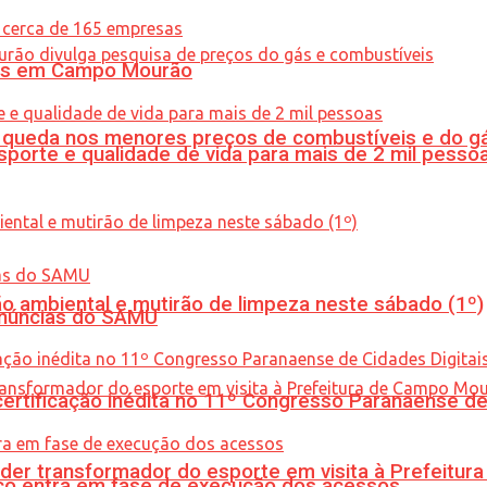
oras em Campo Mourão
queda nos menores preços de combustíveis e do gá
porte e qualidade de vida para mais de 2 mil pesso
ão ambiental e mutirão de limpeza neste sábado (1º)
enúncias do SAMU
tificação inédita no 11º Congresso Paranaense de C
er transformador do esporte em visita à Prefeitu
nico entra em fase de execução dos acessos