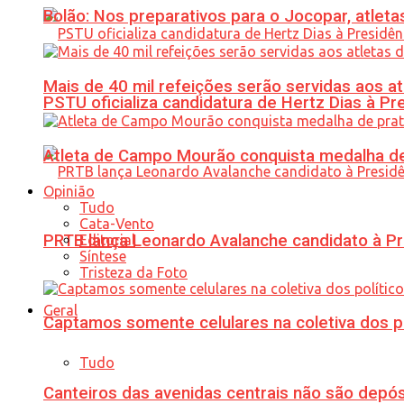
Bolão: Nos preparativos para o Jocopar, atl
Mais de 40 mil refeições serão servidas aos 
PSTU oficializa candidatura de Hertz Dias à Pr
Atleta de Campo Mourão conquista medalha de
Opinião
Tudo
Cata-Vento
PRTB lança Leonardo Avalanche candidato à Pr
Editorial
Síntese
Tristeza da Foto
Geral
Captamos somente celulares na coletiva dos po
Tudo
Canteiros das avenidas centrais não são depósi