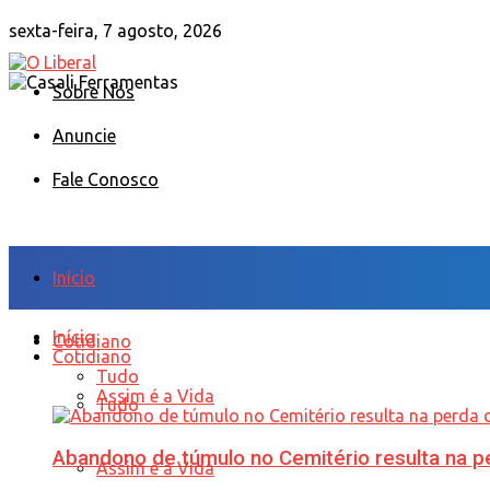
sexta-feira, 7 agosto, 2026
Sobre Nós
Anuncie
Fale Conosco
Início
Início
Cotidiano
Cotidiano
Tudo
Assim é a Vida
Tudo
Abandono de túmulo no Cemitério resulta na
Assim é a Vida