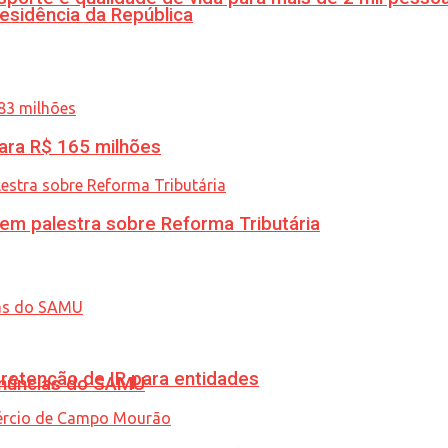
esidência da República
ara R$ 165 milhões
 em palestra sobre Reforma Tributária
retenção de IR para entidades
enúncias do SAMU