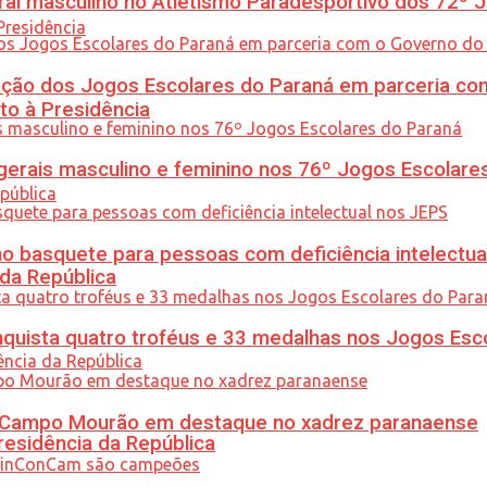
l masculino no Atletismo Paradesportivo dos 72º J
ção dos Jogos Escolares do Paraná em parceria co
to à Presidência
gerais masculino e feminino nos 76º Jogos Escolare
 basquete para pessoas com deficiência intelectua
 da República
uista quatro troféus e 33 medalhas nos Jogos Esc
ém Campo Mourão em destaque no xadrez paranaense
residência da República