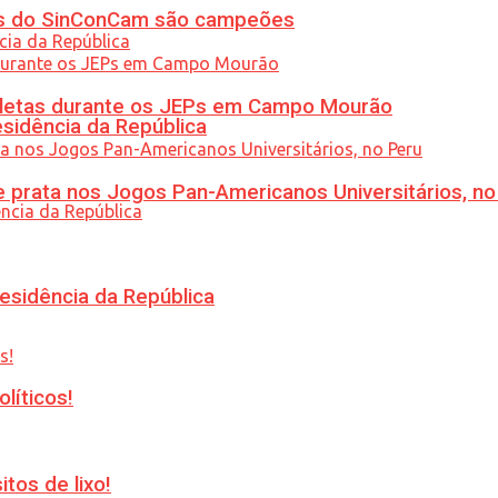
etas do SinConCam são campeões
atletas durante os JEPs em Campo Mourão
esidência da República
 prata nos Jogos Pan-Americanos Universitários, no
esidência da República
líticos!
tos de lixo!