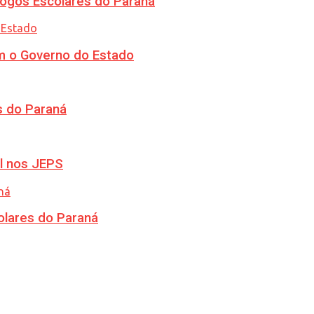
ogos Escolares do Paraná
m o Governo do Estado
s do Paraná
l nos JEPS
olares do Paraná