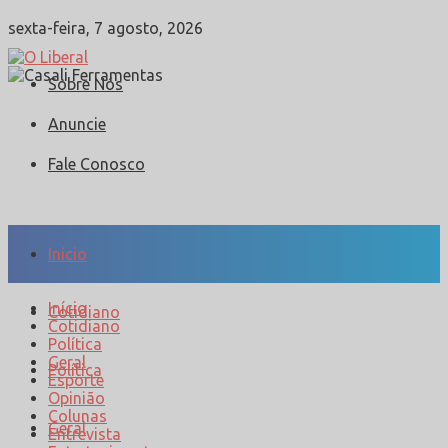
sexta-feira, 7 agosto, 2026
Sobre Nós
Anuncie
Fale Conosco
Início
Início
Cotidiano
Cotidiano
Política
Geral
Política
Esporte
Opinião
Colunas
Geral
Entrevista