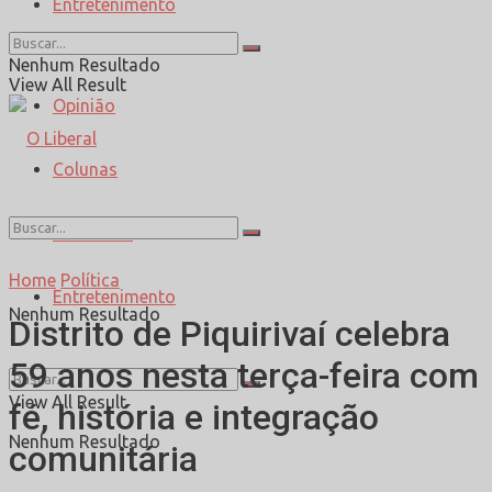
Entretenimento
Esporte
Nenhum Resultado
View All Result
Opinião
Colunas
Entrevista
Home
Política
Entretenimento
Nenhum Resultado
Distrito de Piquirivaí celebra
59 anos nesta terça-feira com
View All Result
fé, história e integração
Nenhum Resultado
comunitária