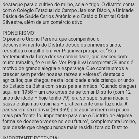
destaque para o cultivo de milho, soja e trigo. O distrito conta
com o Colégio Estadual do Campo Jaelson Biácio, a Unidade
Básica de Saúde Carlos Antônio e o Estádio Distrital Odair
Silvestre, além de um comércio ativo.
PIONEIRISMO
O pioneiro Urcino Pereira, que acompanhou o
desenvolvimento do Distrito desde os primeiros anos,
ressaltou o orgulho em ver Piquirivaí prosperar. “Sou
testemunha da força dessa comunidade, que nasceu com
muito trabalho, fé e união. Ver Piquirivaí completar 59 anos é
motivo de grande alegria e esperança. Que continuemos a
crescer sem perder nossas raízes e valores”, destaca o
agricultor, que chegou nesta localidade ainda criança, oriundo
do Estado da Bahia com seus pais e irmãos. “Quando cheguei
aqui, em 1958 – um ano antes de se tornar Distrito (com 12
anos de idade – hoje tenho 79), era só sapé, samambaia e
saúva e algumas casinhas – praticamente uma fazenda. A
passagem da rodovia (BR 369) por aqui também um pouco
mais pra frente foi importante para que o Distrito de alguma
forma se desenvolvesse no seu futuro”, complementa Urcino,
que desde que chegou nunca mais residiu fora do Distrito.
IMPORTANTE POTENCIAL