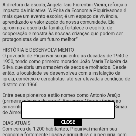
A diretora da escola, Ângela Taís Fiorentini Vieira, reforça o
impacto da iniciativa. “A Feira da Economia Piquirivaense é
mais que um evento escolar; é um espaço de vivência,
aprendizado e valorização da nossa comunidade. Ela
aproxima a escola da família, fortalece o espírito de
cooperação e mostra às nossas crianças que podem ser
protagonistas de um futuro melhor.”
HISTÓRIA E DESENVOLVIMENTO
O povoado de Piquirivaí surgiu entre as décadas de 1940 e
1950, tendo como primeiro morador João Maria Teixeira da
Silva, que abriu um armazém de secos e molhados. Desde
então, a localidade se desenvolveu com a instalação da
igreja, comércio e cerealistas, até ser elevada à condição de
distrito em 1966.
Entre seus pioneiros estão nomes como Antonio Araújo
(primeira máquina de arroz), Benjamim Moreira (primeiro
armarinho), Eloy Marchry (primeira cerealista) e Vera Simão
de Almeida (primeira responsável pelo cartório).
CLOSE
DIAS ATUAIS
Com cerca de 1.200 habitantes, Piquirivaí mantém sua
economia fortemente ligada à agricultura e à pecuária, com