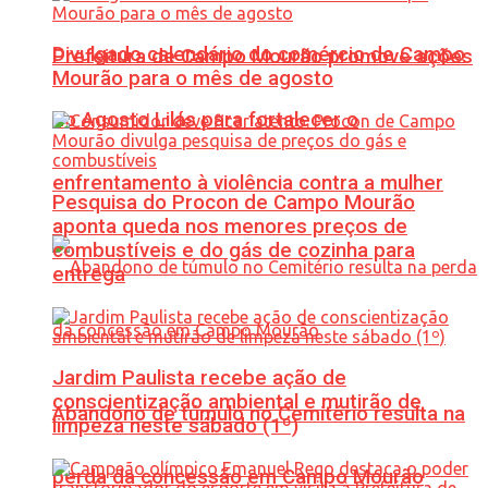
Divulgado calendário do comércio de Campo
Prefeitura de Campo Mourão promove ações
Mourão para o mês de agosto
do Agosto Lilás para fortalecer o
enfrentamento à violência contra a mulher
Pesquisa do Procon de Campo Mourão
aponta queda nos menores preços de
combustíveis e do gás de cozinha para
entrega
Jardim Paulista recebe ação de
conscientização ambiental e mutirão de
Abandono de túmulo no Cemitério resulta na
limpeza neste sábado (1º)
perda da concessão em Campo Mourão