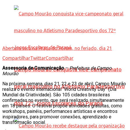
Abertura será na Praça do Fórum, no feriado, dia 21
Compartilhar
Twittar
Compartilhar
Assessoria de Comunicação
–
Prefeitura de Campo
Campo Mourão conquista vice-campeonato
Mourão
Na próxima semana, dias 21, 22 e 23 de abril, Campo Mourão
geral masculino no Atletismo Paradesportivo
realiza o evento internacional “World Creativity Day” (Dia
Mundial da Criatividade). São 105 cidades brasileiras
confirmadas no evento, que será realizado simultaneamente
dos 72º Jogos Escolares do Paraná
em 18 países. O festival propõe atividades gratuitas, como
workshops, painéis, performances artísticas e encontros
inspiradores, para promover conexões, aprendizado e
transformação social.