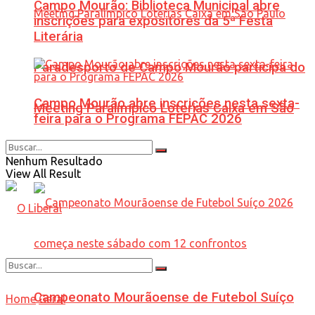
Campo Mourão: Biblioteca Municipal abre
inscrições para expositores da 5ª Festa
Literária
Paradesporto de Campo Mourão participa do
Campo Mourão abre inscrições nesta sexta-
Meeting Paralímpico Loterias Caixa em São
feira para o Programa FEPAC 2026
Paulo
Nenhum Resultado
View All Result
Campeonato Mourãoense de Futebol Suíço
Home
Geral