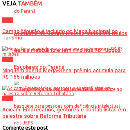
VEJA
TAMBÉM
Geral
Campo Mourão é incluído no Mapa Nacional do
Atletismo de Campo Mourão conquista títulos
Turismo
gerais masculino e feminino nos 76º Jogos
Geral
Escolares do Paraná
Ninguém acerta Mega-Sena; prêmio acumula para
R$ 165 milhões
Geral
Acicam: Empresários, gestores e contabilistas em
palestra sobre Reforma Tributária
Comente este post