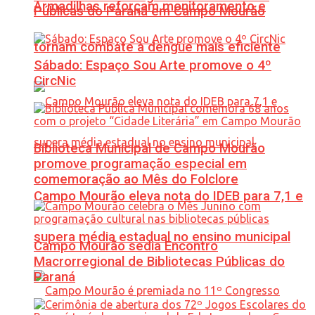
Armadilhas reforçam monitoramento e
Públicas do Paraná em Campo Mourão
tornam combate à dengue mais eficiente
Sábado: Espaço Sou Arte promove o 4º
CircNic
Biblioteca Municipal de Campo Mourão
promove programação especial em
comemoração ao Mês do Folclore
Campo Mourão eleva nota do IDEB para 7,1 e
supera média estadual no ensino municipal
Campo Mourão sedia Encontro
Macrorregional de Bibliotecas Públicas do
Paraná