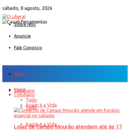
sábado, 8 agosto, 2026
Sobre Nós
Anuncie
Fale Conosco
Início
Início
Cotidiano
Cotidiano
Tudo
Assim é a Vida
Tudo
Assim é a Vida
Lojas de Campo Mourão atendem até às 17