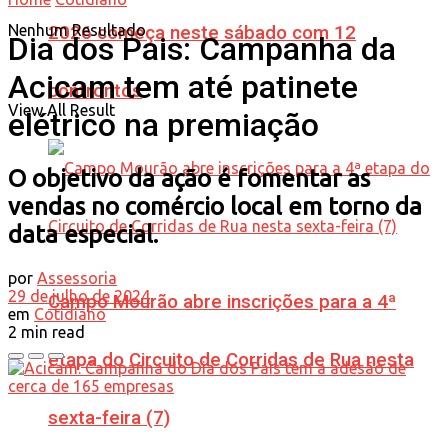
Nenhum Resultado
2026 começa neste sábado com 12
Dia dos Pais: Campanha da
Acicam tem até patinete
confrontos
View All Result
elétrico na premiação
O objetivo da ação é fomentar as
vendas no comércio local em torno da
data especial.
por
Assessoria
29 de julho de 2024
Campo Mourão abre inscrições para a 4ª
em
Cotidiano
2 min read
etapa do Circuito de Corridas de Rua nesta
sexta-feira (7)