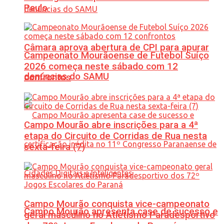
Paulo
Câmara aprova abertura de CPI para apurar
Campeonato Mourãoense de Futebol Suíço
2026 começa neste sábado com 12
denúncias do SAMU
confrontos
Campo Mourão abre inscrições para a 4ª
etapa do Circuito de Corridas de Rua nesta
sexta-feira (7)
Campo Mourão conquista vice-campeonato
Campo Mourão apresenta case de sucesso e
geral masculino no Atletismo Paradesportivo