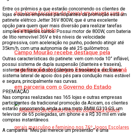
Entre os prêmios a que estarão concorrendo os clientes de
lojas e outras empresas participantes da promoção está um
patinete elétrico Jetter 36V 800W, que é uma excelente
opção para quem quer mais diversão para realizar tarefas
simples e trajetos curtos. Possui motor de 800W, com bateria
de lítio removível 36V e três níveis de velocidade
progressiva, com aceleração no punho, podendo atingir até
35km/h, com uma autonomia de até 25 quilômetros.
Campo Mourão recebe destaque pela
Outras características do patinete: vem com roda 10” inflável,
possui sistema de dupla suspensão (dianteira e traseira),
organização dos Jogos Escolares do Paraná
sistema de freio a disco (dianteiro e traseiro) e exclusivo
sistema lateral de apoio dos pés para condução mais estável
e segura, principalmente nas curvas.
em parceria com o Governo do Estado
PREMIAÇÃO
Nas compras realizadas nas 165 lojas e outras empresas
participantes da tradicional promoção da Acicam, os clientes
estarão concorrendo ainda a uma moto BMW G310 GS, um
televisor de 65 polegadas, um iphone e a R$ 30 mil em vale
compras instantâneos.
A campanha “Meu pai merece um presentão” é uma