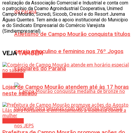
realização da Associação Comercial e Industrial e conta com
o patrocínio da Coamo Agroindustrial Cooperativa, Unimed
Campo Mourão, Sicredi, Sicoob, Cresol e do Resort Jurema
Águas Quentes. Tem ainda o apoio institucional do Município
e do Sindicato Empresarial do Comércio Varejista
(Sindiempresarial).
Atletismo de Campo Mourão conquista títulos
gerais masculino e feminino nos 76º Jogos
VEJA
TAMBÉM
Escolares do Paraná
Cotidiano
Lojas de Campo Mourão atendem até às 17 horas
neste sábado
Cotidiano
Prefeitura de Campo Mourão promove ações do