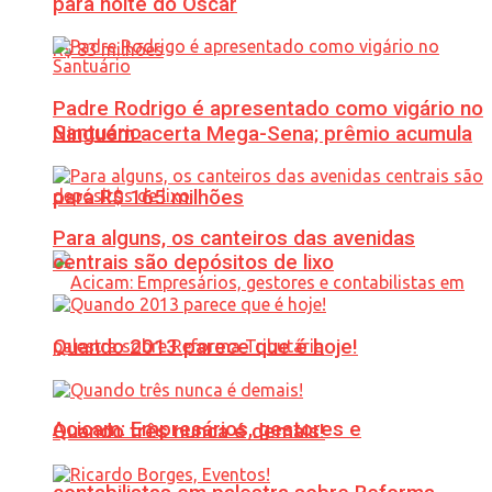
para noite do Oscar
Padre Rodrigo é apresentado como vigário no
Santuário
Ninguém acerta Mega-Sena; prêmio acumula
para R$ 165 milhões
Para alguns, os canteiros das avenidas
centrais são depósitos de lixo
Quando 2013 parece que é hoje!
Acicam: Empresários, gestores e
Quando três nunca é demais!