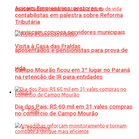
Acicam: Empresários, gestores e
contabilistas em palestra sobre Reforma
Tributária
Previscam convoca servidores municipais
Visita à Casa das Fraldas
aposentados e pensionistas para prova de
vida
Campo Mourão ficou em 3º lugar no Paraná
na retenção de IR para entidades
Política
Dia dos Pais: R$ 60 mil em 31 vales compras
Tudo
no comércio de Campo Mourão
Economia