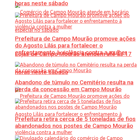
horas neste sábado
Prefeitura de Campo Mourão promove ações
do Agosto Lilás para fortalecer o
enfrentamento à violência contra a mulher
Lojas de Campo Mourão atendem até às 17
horas neste sábado
Abandono de túmulo no Cemitério resulta na
perda da concessão em Campo Mourão
Prefeitura retira cerca de 5 toneladas de fios
abandonados nos postes de Campo Mourão