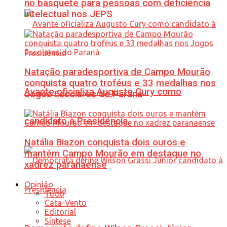
no basquete para pessoas com deficiência
intelectual nos JEPS
Natação paradesportiva de Campo Mourão
conquista quatro troféus e 33 medalhas nos
Avante oficializa Augusto Cury como
Jogos Escolares do Paraná
candidato à Presidência
Natália Biazon conquista dois ouros e
mantém Campo Mourão em destaque no
xadrez paranaense
Opinião
Tudo
Cata-Vento
Editorial
Síntese