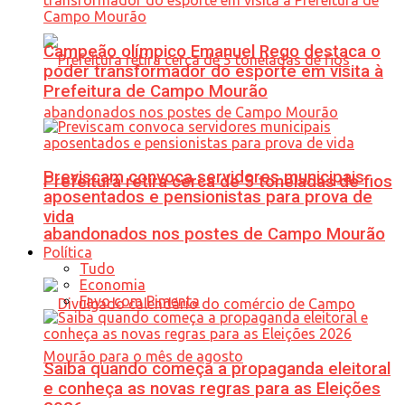
Campeão olímpico Emanuel Rego destaca o
poder transformador do esporte em visita à
Prefeitura de Campo Mourão
Previscam convoca servidores municipais
Prefeitura retira cerca de 5 toneladas de fios
aposentados e pensionistas para prova de
vida
abandonados nos postes de Campo Mourão
Política
Tudo
Economia
Favo com Pimenta
Saiba quando começa a propaganda eleitoral
e conheça as novas regras para as Eleições