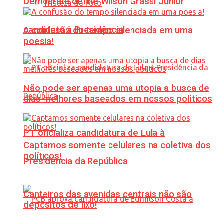
Democrata define Wilson Grassi Júnior
Tristeza da Foto
candidato à Presidência
A confusão do tempo silenciada em uma
poesia!
Não pode ser apenas uma utopia a busca de
dias melhores baseados em nossos políticos
PT oficializa candidatura de Lula à
Captamos somente celulares na coletiva dos
políticos!
Presidência da República
Canteiros das avenidas centrais não são
depósitos de lixo!