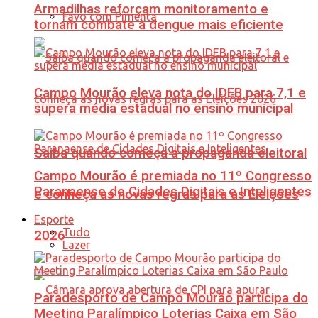
Armadilhas reforçam monitoramento e
Favo com Pimenta
tornam combate à dengue mais eficiente
Campo Mourão eleva nota do IDEB para 7,1 e
supera média estadual no ensino municipal
Saiba quando começa a propaganda eleitoral
Campo Mourão é premiada no 11º Congresso
Paranaense de Cidades Digitais e Inteligentes
e conheça as novas regras para as Eleições
Esporte
Tudo
2026
Lazer
Paradesporto de Campo Mourão participa do
Meeting Paralímpico Loterias Caixa em São