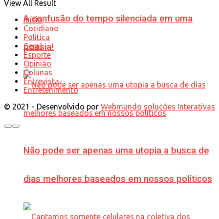
View All Result
A confusão do tempo silenciada em uma
Início
Cotidiano
Política
Geral
poesia!
Esporte
Opinião
Colunas
Entrevista
Entretenimento
© 2021 - Desenvolvido por
Webmundo soluções Interativas
Não pode ser apenas uma utopia a busca de
dias melhores baseados em nossos políticos