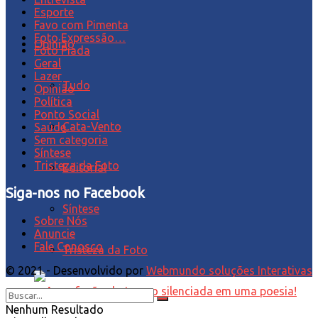
Esporte
Favo com Pimenta
Foto Expressão…
Opinião
Foto Piada
Geral
Lazer
Tudo
Opinião
Política
Ponto Social
Cata-Vento
Saúde
Sem categoria
Síntese
Tristeza da Foto
Editorial
Siga-nos no Facebook
Síntese
Sobre Nós
Anuncie
Fale Conosco
Tristeza da Foto
© 2021 - Desenvolvido por
Webmundo soluções Interativas
Nenhum Resultado