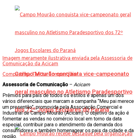
Imagem meramente ilustrativa enviada pela Assessoria de
Comunicação da Acicam
Campo Mourão conquista vice-campeonato
Compartilhar
Twittar
Compartilhar
Assessoria de Comunicação
–
Acicam
geral masculino no Atletismo Paradesportivo
Prêmios para pais de todos os estilos é apenas um dos
vários diferenciais que marcam a campanha “Meu pai merece
um presentão”, promovida pela Associação Comercial e
dos 72º Jogos Escolares do Paraná
Industrial de Campo Mourão (Acicam). O objetivo da ação é
fomentar as vendas no comércio local em torno da data
especial, contribuir para o atendimento da demanda dos
consumidores e também homenagear os pais da cidade e da
região.