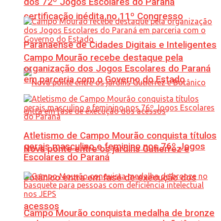
dos 72º Jogos Escolares do Paraná
certificação inédita no 11º Congresso
Paranaense de Cidades Digitais e Inteligentes
Campo Mourão recebe destaque pela
organização dos Jogos Escolares do Paraná
em parceria com o Governo do Estado
Atletismo de Campo Mourão conquista títulos
gerais masculino e feminino nos 76º Jogos
Nova ponte entre os jardins Gutierrez e
Escolares do Paraná
Botânico entra em fase de execução dos
acessos
Campo Mourão conquista medalha de bronze