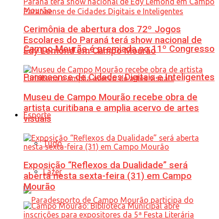
Cerimônia de abertura dos 72º Jogos
Escolares do Paraná terá show nacional de
Campo Mourão é premiada no 11º Congresso
Edy Lemond em Campo Mourão
Paranaense de Cidades Digitais e Inteligentes
Museu de Campo Mourão recebe obra de
artista curitibana e amplia acervo de artes
Esporte
visuais
Tudo
Exposição “Reflexos da Dualidade” será
Lazer
aberta nesta sexta-feira (31) em Campo
Mourão