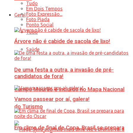
Tudo
Em Dois Tempos
Foto Expressão...
Geral
Foto Piada
Ponto Social
Tudo
Árvore não é cabide de sacola de lixo!
Saúde
De uma festa a outra, a invasão de pré-
candidatos de fora!
Campo Mourão é incluído no Mapa Nacional
Vamos passear por aí, galera!
do Turismo
Em clima de final de Copa, Brasil se prepara