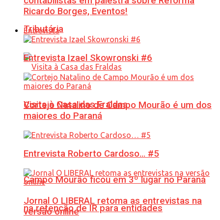
contabilistas em palestra sobre Reforma
Ricardo Borges, Eventos!
Tributária
Entrevista
Entrevista Izael Skowronski #6
Visita à Casa das Fraldas
Cortejo Natalino de Campo Mourão é um dos
maiores do Paraná
Entrevista Roberto Cardoso… #5
Campo Mourão ficou em 3º lugar no Paraná
Jornal O LIBERAL retoma as entrevistas na
na retenção de IR para entidades
versão online