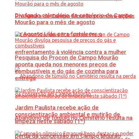
Divulgado calendário do comércio de Campo
Prefeitura de Campo Mourão promove ações
Mourão para o mês de agosto
do Agosto Lilás para fortalecer o
enfrentamento à violência contra a mulher
Pesquisa do Procon de Campo Mourão
aponta queda nos menores preços de
combustíveis e do gás de cozinha para
entrega
Jardim Paulista recebe ação de
conscientização ambiental e mutirão de
Abandono de túmulo no Cemitério resulta na
limpeza neste sábado (1º)
perda da concessão em Campo Mourão