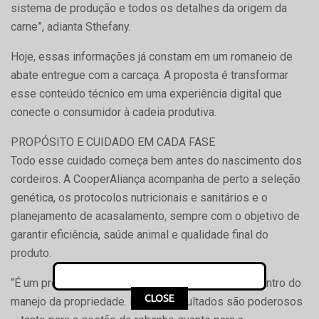
sistema de produção e todos os detalhes da origem da
carne”, adianta Sthefany.
Hoje, essas informações já constam em um romaneio de
abate entregue com a carcaça. A proposta é transformar
esse conteúdo técnico em uma experiência digital que
conecte o consumidor à cadeia produtiva.
PROPÓSITO E CUIDADO EM CADA FASE
Todo esse cuidado começa bem antes do nascimento dos
cordeiros. A CooperAliança acompanha de perto a seleção
genética, os protocolos nutricionais e sanitários e o
planejamento de acasalamento, sempre com o objetivo de
garantir eficiência, saúde animal e qualidade final do
produto.
“É um processo simples e prático, que acontece dentro do
CLOSE
manejo da propriedade. Mas os resultados são poderosos