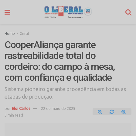
Home
Geral
CooperAliança garante
rastreabilidade total do
cordeiro: do campo à mesa,
com confiança e qualidade
Sistema pioneiro garante procedência em todas as
etapas de produção.
por
Eloi Carlos
22 de maio de 2025
3 min read