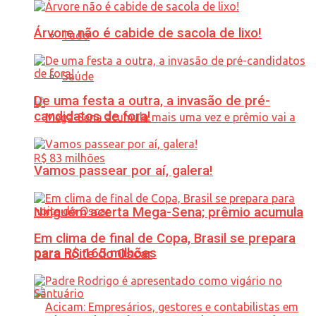
Árvore não é cabide de sacola de lixo!
Tudo
Saúde
De uma festa a outra, a invasão de pré-
candidatos de fora!
Vamos passear por aí, galera!
Ninguém acerta Mega-Sena; prêmio acumula
Em clima de final de Copa, Brasil se prepara
para R$ 165 milhões
para noite do Oscar