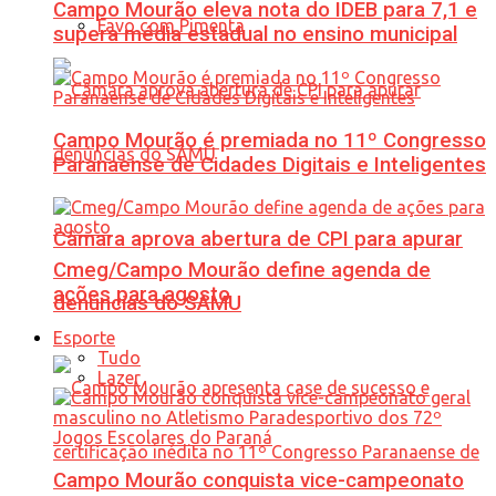
Campo Mourão eleva nota do IDEB para 7,1 e
Favo com Pimenta
supera média estadual no ensino municipal
Campo Mourão é premiada no 11º Congresso
Paranaense de Cidades Digitais e Inteligentes
Câmara aprova abertura de CPI para apurar
Cmeg/Campo Mourão define agenda de
ações para agosto
denúncias do SAMU
Esporte
Tudo
Lazer
Campo Mourão conquista vice-campeonato