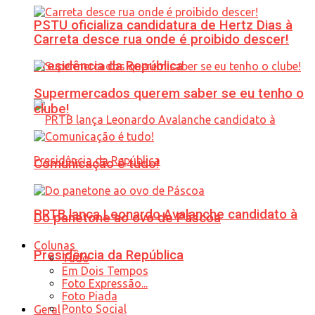
PSTU oficializa candidatura de Hertz Dias à
Carreta desce rua onde é proibido descer!
Presidência da República
Supermercados querem saber se eu tenho o
clube!
Comunicação é tudo!
PRTB lança Leonardo Avalanche candidato à
Do panetone ao ovo de Páscoa
Colunas
Presidência da República
Tudo
Em Dois Tempos
Foto Expressão...
Foto Piada
Ponto Social
Geral