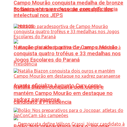
Campo Mourão conquista medalha de bronze
no basquete para pessoas com deficiência
Botânico entra em fase de execução dos
intelectual nos JEPS
acessos
Natação paradesportiva de Campo Mourão
conquista quatro troféus e 33 medalhas nos
Jogos Escolares do Paraná
Avante oficializa Augusto Cury como
Natália Biazon conquista dois ouros e
mantém Campo Mourão em destaque no
xadrez paranaense
candidato à Presidência
Bolão: Nos preparativos para o Jocopar,