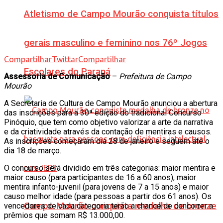
Atletismo de Campo Mourão conquista títulos
gerais masculino e feminino nos 76º Jogos
Compartilhar
Twittar
Compartilhar
Escolares do Paraná
Assessoria de Comunicação
–
Prefeitura de Campo
Mourão
A Secretaria de Cultura de Campo Mourão anunciou a abertura
das inscrições para a 30ª edição do tradicional Concurso
Pinóquio, que tem como objetivo valorizar a arte da narrativa
e da criatividade através da contação de mentiras e causos.
As inscrições começaram dia 28 de janeiro e seguem até o
dia 18 de março.
O concurso será dividido em três categorias: maior mentira e
maior causo (para participantes de 16 a 60 anos), maior
mentira infanto-juvenil (para jovens de 7 a 15 anos) e maior
causo melhor idade (para pessoas a partir dos 61 anos). Os
Campo Mourão conquista medalha de bronze
vencedores de cada categoria terão a chance de concorrer a
prêmios que somam R$ 13.000,00.