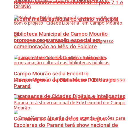
Sábado: Espaço Sou Arte promove o 4º
Campo Mourão eleva nota do IDEB para 7,1 e
CircNic
supera média estadual no ensino municipal
Biblioteca Municipal de Campo Mourão
promove programação especial em
comemoração ao Mês do Folclore
Campo Mourão sedia Encontro
Campo Mourão é premiada no 11º Congresso
Macrorregional de Bibliotecas Públicas do
Paraná
Paranaense de Cidades Digitais e Inteligentes
Cerimônia de abertura dos 72º Jogos
Escolares do Paraná terá show nacional de