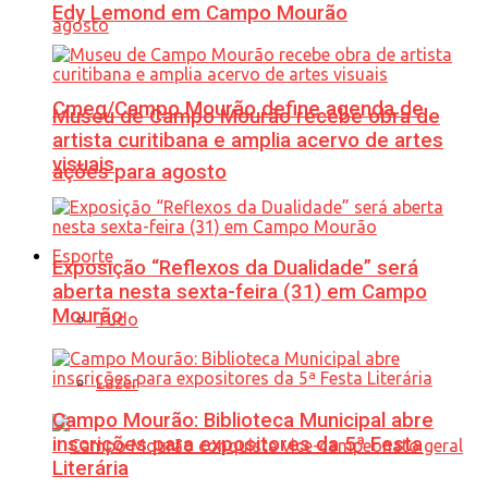
Edy Lemond em Campo Mourão
Cmeg/Campo Mourão define agenda de
Museu de Campo Mourão recebe obra de
artista curitibana e amplia acervo de artes
visuais
ações para agosto
Esporte
Exposição “Reflexos da Dualidade” será
aberta nesta sexta-feira (31) em Campo
Mourão
Tudo
Lazer
Campo Mourão: Biblioteca Municipal abre
inscrições para expositores da 5ª Festa
Literária