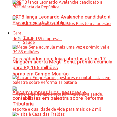
vida
PRTB lança Leonardo Avalanche candidato à
Presidência da República
Geral
Tudo
Saúde
Dois sábados com lojas abertas até às 17
Ninguém acerta Mega-Sena; prêmio acumula
para R$ 165 milhões
horas em Campo Mourão
Acicam: Empresários, gestores e
contabilistas em palestra sobre Reforma
Tributária