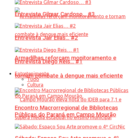
Entrevista Gilmar Cardoso… #3
Entrevista Jair Elias… #2
Armadilhas reforçam monitoramento e
Entrevista Diego Reis… #1
Entretenimento
tornam combate à dengue mais eficiente
Tudo
Cultura
Encontro Macrorregional de Bibliotecas
Públicas do Paraná em Campo Mourão