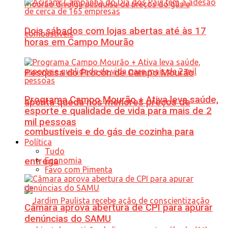
Dois sábados com lojas abertas até às 17
horas em Campo Mourão
Pesquisa do Procon de Campo Mourão
Programa Campo Mourão + Ativa leva saúde,
aponta queda nos menores preços de
esporte e qualidade de vida para mais de 2
mil pessoas
combustíveis e do gás de cozinha para
Política
Tudo
Economia
entrega
Favo com Pimenta
Câmara aprova abertura de CPI para apurar
denúncias do SAMU