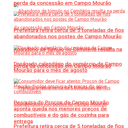
perda da concessão em Campo Mourão
Prefeitura retira cerca de 5 toneladas de fios
abandonados nos postes de Campo Mourão
Abandono de túmulo no Cemitério resulta na
Divulgado calendário do comércio de Campo
perda da concessão em Campo Mourão
Mourão para o mês de agosto
Pesquisa do Procon de Campo Mourão
aponta queda nos menores preços de
combustíveis e do gás de cozinha para
entrega
Prefeitura retira cerca de 5 toneladas de fios