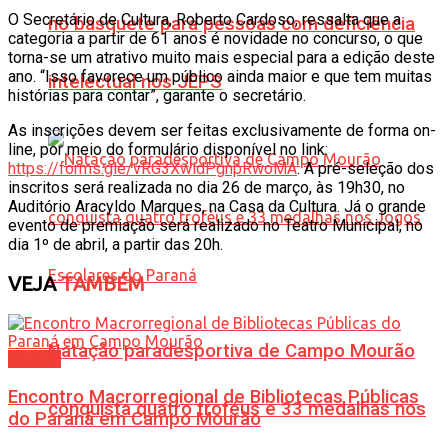
O Secretário de Cultura, Roberto Cardoso, ressalta que a
no basquete para pessoas com deficiência
categoria a partir de 61 anos é novidade no concurso, o que
torna-se um atrativo muito mais especial para a edição deste
ano. “Isso favorece um público ainda maior e que tem muitas
intelectual nos JEPS
histórias para contar”, garante o secretário.
As inscrições devem ser feitas exclusivamente de forma on-
line, por meio do formulário disponível no link:
https://forms.gle/vRG3XwidPgnpRwoMA
. A pré-seleção dos
inscritos será realizada no dia 26 de março, às 19h30, no
Auditório Aracyldo Marques, na Casa da Cultura. Já o grande
evento de premiação será realizado no Teatro Municipal, no
dia 1º de abril, a partir das 20h.
VEJA
TAMBÉM
Natação paradesportiva de Campo Mourão
Cultura
Encontro Macrorregional de Bibliotecas Públicas
conquista quatro troféus e 33 medalhas nos
do Paraná em Campo Mourão