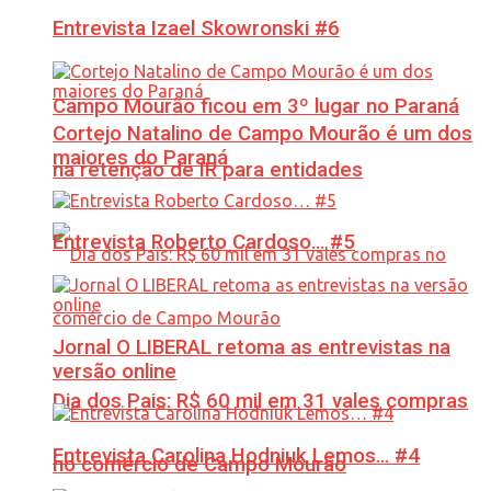
Entrevista Izael Skowronski #6
Campo Mourão ficou em 3º lugar no Paraná
Cortejo Natalino de Campo Mourão é um dos
maiores do Paraná
na retenção de IR para entidades
Entrevista Roberto Cardoso… #5
Jornal O LIBERAL retoma as entrevistas na
versão online
Dia dos Pais: R$ 60 mil em 31 vales compras
Entrevista Carolina Hodniuk Lemos… #4
no comércio de Campo Mourão