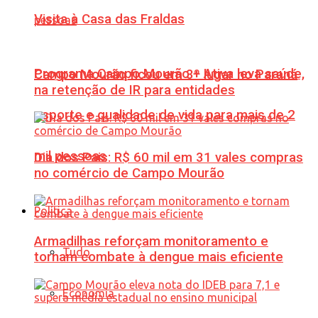
Visita à Casa das Fraldas
Programa Campo Mourão + Ativa leva saúde,
Campo Mourão ficou em 3º lugar no Paraná
na retenção de IR para entidades
esporte e qualidade de vida para mais de 2
mil pessoas
Dia dos Pais: R$ 60 mil em 31 vales compras
no comércio de Campo Mourão
Política
Armadilhas reforçam monitoramento e
Tudo
tornam combate à dengue mais eficiente
Economia