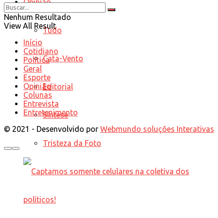
Opinião
Nenhum Resultado
View All Result
Tudo
Início
Cotidiano
Cata-Vento
Política
Geral
Esporte
Opinião
Editorial
Colunas
Entrevista
Entretenimento
Síntese
© 2021 - Desenvolvido por
Webmundo soluções Interativas
Tristeza da Foto