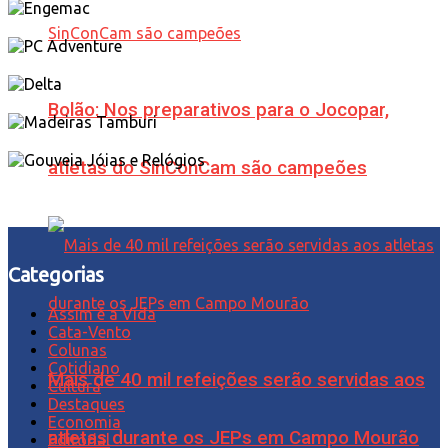
Bolão: Nos preparativos para o Jocopar,
atletas do SinConCam são campeões
Categorias
Assim é a Vida
Cata-Vento
Colunas
Cotidiano
Mais de 40 mil refeições serão servidas aos
Cultura
Destaques
Economia
atletas durante os JEPs em Campo Mourão
Editorial