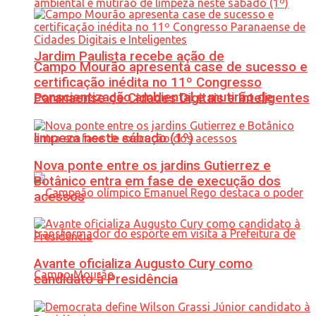
Jardim Paulista recebe ação de
Campo Mourão apresenta case de sucesso e
certificação inédita no 11º Congresso
conscientização ambiental e mutirão de
Paranaense de Cidades Digitais e Inteligentes
limpeza neste sábado (1º)
Nova ponte entre os jardins Gutierrez e
Botânico entra em fase de execução dos
acessos
Avante oficializa Augusto Cury como
candidato à Presidência