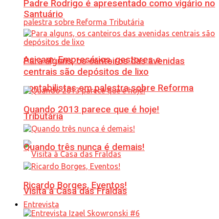
Padre Rodrigo é apresentado como vigário no
Santuário
Acicam: Empresários, gestores e
Para alguns, os canteiros das avenidas
centrais são depósitos de lixo
contabilistas em palestra sobre Reforma
Quando 2013 parece que é hoje!
Tributária
Quando três nunca é demais!
Ricardo Borges, Eventos!
Visita à Casa das Fraldas
Entrevista