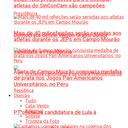
atletas do SinConCam são campeões
Mais de 40 mil refeições serão servidas aos
Democrata define Wilson Grassi Júnior
atletas durante os JEPs em Campo Mourão
candidato à Presidência
Atleta de Campo Mourão conquista medalha
de prata nos Jogos Pan-Americanos
Universitários, no Peru
Opinião
Tudo
Cata-Vento
Editorial
PT oficializa candidatura de Lula à
Síntese
Tristeza da Foto