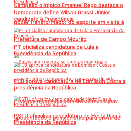
Campeão olímpico Emanuel Rego destaca o
Democrata define Wilson Grassi Júnior
candidato à Presidência
poder transformador do esporte em visita à
Prefeitura de Campo Mourão
PT oficializa candidatura de Lula à
Presidência da República
PCB aprova candidatura de Edmilson Costa à
presidência da República
Previscam convoca servidores municipais
PSTU oficializa candidatura de Hertz Dias à
aposentados e pensionistas para prova de
Presidência da República