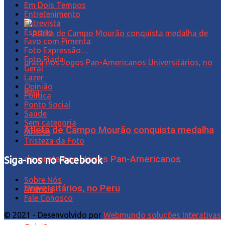
Em Dois Tempos
Entretenimento
Entrevista
Esporte
Favo com Pimenta
Foto Expressão…
Foto Piada
Geral
Lazer
Opinião
Política
Ponto Social
Saúde
Sem categoria
Atleta de Campo Mourão conquista medalha
Síntese
Tristeza da Foto
de prata nos Jogos Pan-Americanos
Siga-nos no Facebook
Sobre Nós
Universitários, no Peru
Anuncie
Fale Conosco
© 2021 - Desenvolvido por
Webmundo soluções Interativas