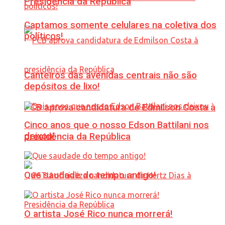
Presidência da República
Captamos somente celulares na coletiva dos
políticos!
Canteiros das avenidas centrais não são
depósitos de lixo!
PCB aprova candidatura de Edmilson Costa à
Cinco anos que o nosso Edson Battilani nos
deixou!
presidência da República
Que saudade do tempo antigo!
O artista José Rico nunca morrerá!