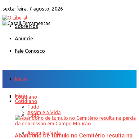
sexta-feira, 7 agosto, 2026
Sobre Nós
Anuncie
Fale Conosco
Início
Início
Cotidiano
Cotidiano
Tudo
Assim é a Vida
Tudo
Assim é a Vida
Abandono de túmulo no Cemitério resulta na