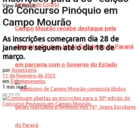
View All Result
do Concurso Pinóquio em
Campo Mourão
Campo Mourão recebe destaque pela
As inscrições começaram dia 28 de
organização dos Jogos Escolares do Paraná
janeiro e seguem até o dia 18 de
março.
em parceria com o Governo do Estado
por
Assessoria
11 de fevereiro de 2025
em
Entretenimento
1 min read