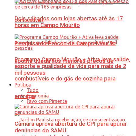
Dois sábados com lojas abertas até às 17
horas em Campo Mourão
Pesquisa do Procon de Campo Mourão
Programa Campo Mourão + Ativa leva saúde,
aponta queda nos menores preços de
esporte e qualidade de vida para mais de 2
mil pessoas
combustíveis e do gás de cozinha para
Política
Tudo
Economia
entrega
Favo com Pimenta
Câmara aprova abertura de CPI para apurar
denúncias do SAMU