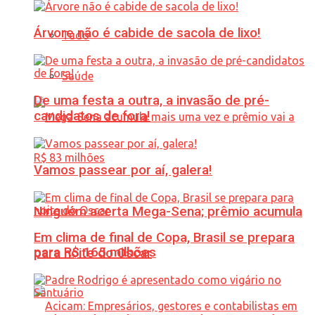
Árvore não é cabide de sacola de lixo!
Tudo
Saúde
De uma festa a outra, a invasão de pré-
candidatos de fora!
Vamos passear por aí, galera!
Ninguém acerta Mega-Sena; prêmio acumula
Em clima de final de Copa, Brasil se prepara
para R$ 165 milhões
para noite do Oscar