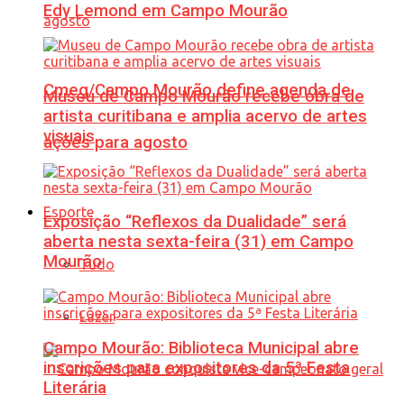
Edy Lemond em Campo Mourão
Cmeg/Campo Mourão define agenda de
Museu de Campo Mourão recebe obra de
artista curitibana e amplia acervo de artes
visuais
ações para agosto
Esporte
Exposição “Reflexos da Dualidade” será
aberta nesta sexta-feira (31) em Campo
Mourão
Tudo
Lazer
Campo Mourão: Biblioteca Municipal abre
inscrições para expositores da 5ª Festa
Literária