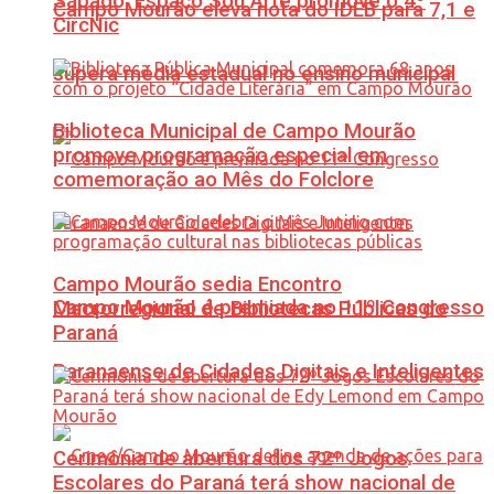
Sábado: Espaço Sou Arte promove o 4º
Campo Mourão eleva nota do IDEB para 7,1 e
CircNic
supera média estadual no ensino municipal
Biblioteca Municipal de Campo Mourão
promove programação especial em
comemoração ao Mês do Folclore
Campo Mourão sedia Encontro
Campo Mourão é premiada no 11º Congresso
Macrorregional de Bibliotecas Públicas do
Paraná
Paranaense de Cidades Digitais e Inteligentes
Cerimônia de abertura dos 72º Jogos
Escolares do Paraná terá show nacional de