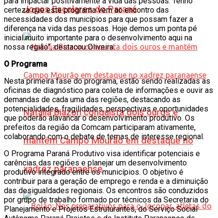
para impactar positivamente a vida das pessoas. Tenho
Jogos Escolares do Paraná
certeza que este programa vem ao encontro das
necessidades dos municípios para que possam fazer a
diferença na vida das pessoas. Hoje demos um ponta pé
inicial muito importante para o desenvolvimento aqui na
nossa região”, destacou Oliveira.
O Programa
Nesta primeira fase do programa, estão sendo realizadas as
oficinas de diagnóstico para coleta de informações e ouvir as
demandas de cada uma das regiões, destacando as
potencialidades, fragilidades, perspectivas e oportunidades
Natália Biazon conquista dois ouros e
que poderão alavancar o desenvolvimento produtivo. Os
prefeitos da região da Comcam participaram ativamente,
colaborando com o debate de temas de interesse regional.
mantém Campo Mourão em destaque no
O Programa Paraná Produtivo visa identificar potenciais e
carências das regiões e planejar um desenvolvimento
xadrez paranaense
produtivo integrado entre os municípios. O objetivo é
contribuir para a geração de emprego e renda e a diminuição
das desigualdades regionais. Os encontros são conduzidos
por grupo de trabalho formado por técnicos da Secretaria do
Planejamento e Projetos Estruturantes, do Serviço Social