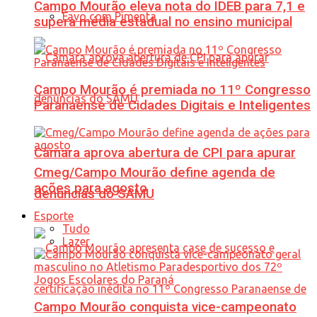
Campo Mourão eleva nota do IDEB para 7,1 e
Favo com Pimenta
supera média estadual no ensino municipal
Campo Mourão é premiada no 11º Congresso
Paranaense de Cidades Digitais e Inteligentes
Câmara aprova abertura de CPI para apurar
Cmeg/Campo Mourão define agenda de
ações para agosto
denúncias do SAMU
Esporte
Tudo
Lazer
Campo Mourão conquista vice-campeonato