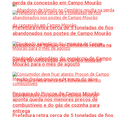
perda da concessão em Campo Mourão
Prefeitura retira cerca de 5 toneladas de fios
abandonados nos postes de Campo Mourão
Abandono de túmulo no Cemitério resulta na
Divulgado calendário do comércio de Campo
perda da concessão em Campo Mourão
Mourão para o mês de agosto
Pesquisa do Procon de Campo Mourão
aponta queda nos menores preços de
combustíveis e do gás de cozinha para
entrega
Prefeitura retira cerca de 5 toneladas de fios