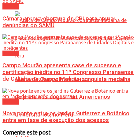
Política
Câmara aprova abertura de CPI para apurar
denúncias do SAMU
Política
Campo Mourão apresenta case de sucesso e
certificação inédita no 11º Congresso Paranaense
de Cidades Digitais e Inteligentes
Atleta de Campo Mourão conquista medalha
de prata nos Jogos Pan-Americanos
Política
Nova ponte entre os jardins Gutierrez e Botânico
Universitários, no Peru
entra em fase de execução dos acessos
Comente este post