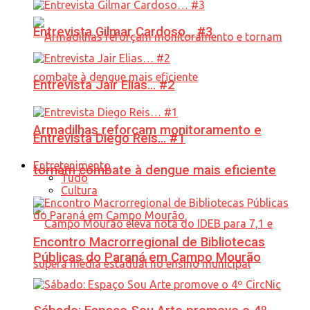
Entrevista Gilmar Cardoso… #3
Entrevista Jair Elias… #2
Armadilhas reforçam monitoramento e
Entrevista Diego Reis… #1
Entretenimento
tornam combate à dengue mais eficiente
Tudo
Cultura
Encontro Macrorregional de Bibliotecas
Públicas do Paraná em Campo Mourão