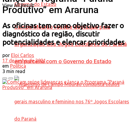
View All Result
Produtivo” em Araruna
As oficinas tem como objetivo fazer o
Campo Mourão recebe destaque pela
diagnóstico da região, discutir
potencialidades e elencar prioridades
organização dos Jogos Escolares do Paraná
por
Eloi Carlos
17 de junho de 2021
em parceria com o Governo do Estado
em
Política
3 min read