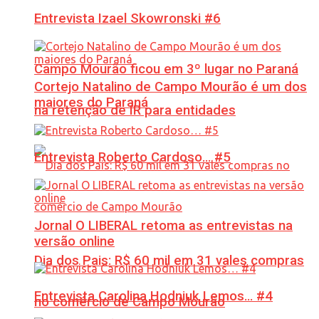
Entrevista Izael Skowronski #6
Campo Mourão ficou em 3º lugar no Paraná
Cortejo Natalino de Campo Mourão é um dos
maiores do Paraná
na retenção de IR para entidades
Entrevista Roberto Cardoso… #5
Jornal O LIBERAL retoma as entrevistas na
versão online
Dia dos Pais: R$ 60 mil em 31 vales compras
Entrevista Carolina Hodniuk Lemos… #4
no comércio de Campo Mourão