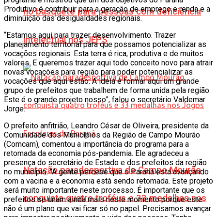
Produtivo é contribuir para a geração de emprego e renda e a
no basquete para pessoas com deficiência
diminuição das desigualdades regionais.
“Estamos aqui para trazer desenvolvimento. Trazer
intelectual nos JEPS
planejamento territorial para que possamos potencializar as
vocações regionais. Esta terra é rica, produtiva e de muitos
valores. E queremos trazer aqui todo conceito novo para atrair
novas vocações para região para poder potencializar as
vocações que aqui estão. A ideia é formar aqui um grande
grupo de prefeitos que trabalhem de forma unida pela região.
Este é o grande projeto nosso”, falou o secretário Valdemar
Jorge.
O prefeito anfitrião, Leandro César de Oliveira, presidente da
Comunidade dos Municípios da Região de Campo Mourão
(Comcam), comentou a importância do programa para a
retomada da economia pós-pandemia. Ele agradeceu a
presença do secretário de Estado e dos prefeitos da região
Natação paradesportiva de Campo Mourão
no município. “A gente percebe que o Paraná está avançando
com a vacina e a economia está sendo retomada. Este projeto
será muito importante neste processo. É importante que os
conquista quatro troféus e 33 medalhas nos
prefeitos se unam ainda mais neste momento porque este
não é um plano que vai ficar só no papel. Precisamos avançar