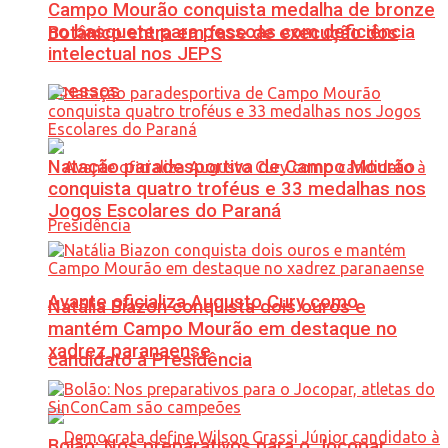
Campo Mourão conquista medalha de bronze
no basquete para pessoas com deficiência
Botânico entra em fase de execução dos
intelectual nos JEPS
acessos
Natação paradesportiva de Campo Mourão
conquista quatro troféus e 33 medalhas nos
Jogos Escolares do Paraná
Avante oficializa Augusto Cury como
Natália Biazon conquista dois ouros e
mantém Campo Mourão em destaque no
xadrez paranaense
candidato à Presidência
Bolão: Nos preparativos para o Jocopar,