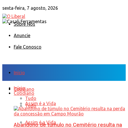
sexta-feira, 7 agosto, 2026
Sobre Nós
Anuncie
Fale Conosco
Início
Início
Cotidiano
Cotidiano
Tudo
Assim é a Vida
Tudo
Assim é a Vida
Abandono de túmulo no Cemitério resulta na