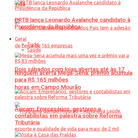
vida
PRTB lança Leonardo Avalanche candidato à
Presidência da República
Geral
Tudo
Saúde
Dois sábados com lojas abertas até às 17
Ninguém acerta Mega-Sena; prêmio acumula
para R$ 165 milhões
horas em Campo Mourão
Acicam: Empresários, gestores e
contabilistas em palestra sobre Reforma
Tributária