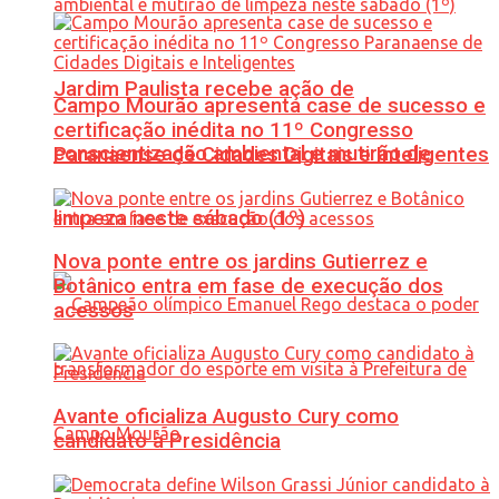
Jardim Paulista recebe ação de
Campo Mourão apresenta case de sucesso e
certificação inédita no 11º Congresso
conscientização ambiental e mutirão de
Paranaense de Cidades Digitais e Inteligentes
limpeza neste sábado (1º)
Nova ponte entre os jardins Gutierrez e
Botânico entra em fase de execução dos
acessos
Avante oficializa Augusto Cury como
candidato à Presidência