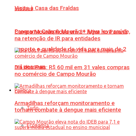
Visita à Casa das Fraldas
Programa Campo Mourão + Ativa leva saúde,
Campo Mourão ficou em 3º lugar no Paraná
na retenção de IR para entidades
esporte e qualidade de vida para mais de 2
mil pessoas
Dia dos Pais: R$ 60 mil em 31 vales compras
no comércio de Campo Mourão
Política
Armadilhas reforçam monitoramento e
Tudo
tornam combate à dengue mais eficiente
Economia