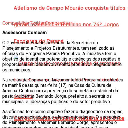
Atletismo de Campo Mourão conquista títulos
Compartilhar
Twittar
Compartilhar
gerais masculino e feminino nos 76º Jogos
Assessoria Comcam
Escolares do Paraná
O Governo do Estado, por meio da Secretaria do
Planejamento e Projetos Estruturantes, tem realizado as
oficinas do Programa Paraná Produtivo. A iniciativa tem o
objetivo de identificar potenciais e carências das regiões e
proporcionar um desenvolvimento produtivo integrado entre
os municípios.
Na região da Comcam, o lançamento do Programa aconteceu
na manhã desta quinta-feira (17), na Casa da Cultura de
Araruna. Contou com a presença do secretário estadual da
pasta, Valdemar Bernardo Jorge, prefeitos, secretários
municipais, e lideranças políticas e do setor produtivo.
As oficinas tem como objetivo fazer o diagnóstico da região,
discutir potencialidades e elencar prioridades. O secretário
Campo Mourão conquista medalha de bronze
do Planejamento, Valdemar Bernardo Jorge, apresentou o
programa e mostrou que um dos objetivos do Paraná