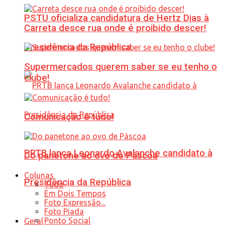
PSTU oficializa candidatura de Hertz Dias à
Carreta desce rua onde é proibido descer!
Presidência da República
Supermercados querem saber se eu tenho o
clube!
Comunicação é tudo!
PRTB lança Leonardo Avalanche candidato à
Do panetone ao ovo de Páscoa
Colunas
Presidência da República
Tudo
Em Dois Tempos
Foto Expressão...
Foto Piada
Ponto Social
Geral