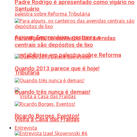
Padre Rodrigo é apresentado como vigário no
Santuário
Acicam: Empresários, gestores e
Para alguns, os canteiros das avenidas
centrais são depósitos de lixo
contabilistas em palestra sobre Reforma
Quando 2013 parece que é hoje!
Tributária
Quando três nunca é demais!
Ricardo Borges, Eventos!
Visita à Casa das Fraldas
Entrevista