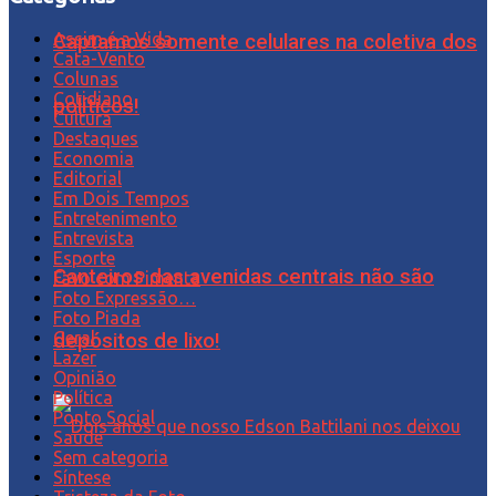
Assim é a Vida
Captamos somente celulares na coletiva dos
Cata-Vento
Colunas
Cotidiano
políticos!
Cultura
Destaques
Economia
Editorial
Em Dois Tempos
Entretenimento
Entrevista
Esporte
Canteiros das avenidas centrais não são
Favo com Pimenta
Foto Expressão…
Foto Piada
Geral
depósitos de lixo!
Lazer
Opinião
Política
Ponto Social
Saúde
Sem categoria
Síntese