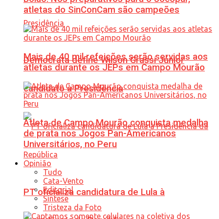
atletas do SinConCam são campeões
Mais de 40 mil refeições serão servidas aos
Democrata define Wilson Grassi Júnior
atletas durante os JEPs em Campo Mourão
candidato à Presidência
Atleta de Campo Mourão conquista medalha
de prata nos Jogos Pan-Americanos
Universitários, no Peru
Opinião
Tudo
Cata-Vento
Editorial
PT oficializa candidatura de Lula à
Síntese
Tristeza da Foto