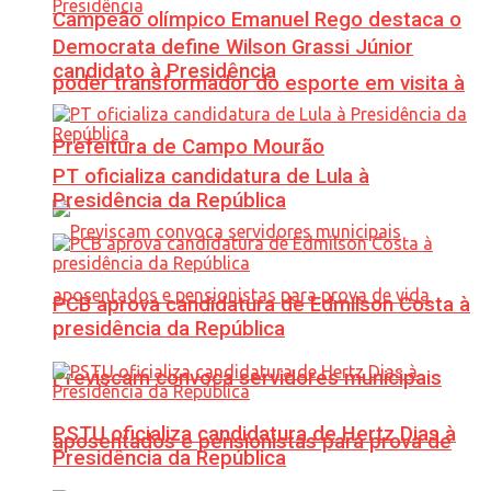
Campeão olímpico Emanuel Rego destaca o
Democrata define Wilson Grassi Júnior
candidato à Presidência
poder transformador do esporte em visita à
Prefeitura de Campo Mourão
PT oficializa candidatura de Lula à
Presidência da República
PCB aprova candidatura de Edmilson Costa à
presidência da República
Previscam convoca servidores municipais
PSTU oficializa candidatura de Hertz Dias à
aposentados e pensionistas para prova de
Presidência da República