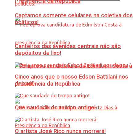
Presidência da República
Captamos somente celulares na coletiva dos
políticos!
Canteiros das avenidas centrais não são
depósitos de lixo!
PCB aprova candidatura de Edmilson Costa à
Cinco anos que o nosso Edson Battilani nos
deixou!
presidência da República
Que saudade do tempo antigo!
O artista José Rico nunca morrerá!