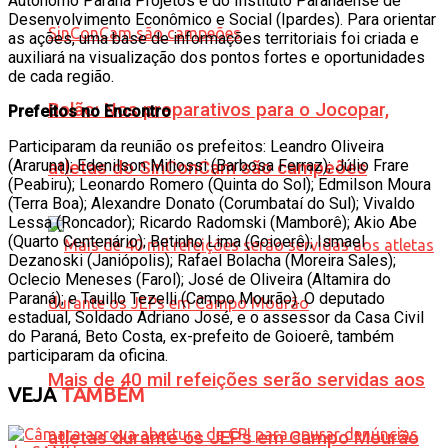
Autônomo Paraná Projetos e do Instituto Paranaense de
Desenvolvimento Econômico e Social (Ipardes). Para orientar
as ações, uma base de informações territoriais foi criada e
auxiliará na visualização dos pontos fortes e oportunidades
de cada região.
Bolão: Nos preparativos para o Jocopar,
Prefeitos no Encontro
Participaram da reunião os prefeitos: Leandro Oliveira
(Araruna); Edenilson Miliossi (Barbosa Ferraz); Júlio Frare
atletas do SinConCam são campeões
(Peabiru); Leonardo Romero (Quinta do Sol); Edmilson Moura
(Terra Boa); Alexandre Donato (Corumbataí do Sul); Vivaldo
Lessa (Roncador); Ricardo Radomski (Mamborê); Akio Abe
(Quarto Centenário); Betinho Lima (Goioerê); Ismael
Dezanoski (Janiópolis); Rafael Bolacha (Moreira Sales);
Oclecio Meneses (Farol); José de Oliveira (Altamira do
Paraná); e Tauillo Tezelli (Campo Mourão). O deputado
estadual, Soldado Adriano José, e o assessor da Casa Civil
do Paraná, Beto Costa, ex-prefeito de Goioerê, também
participaram da oficina.
Mais de 40 mil refeições serão servidas aos
VEJA
TAMBÉM
atletas durante os JEPs em Campo Mourão