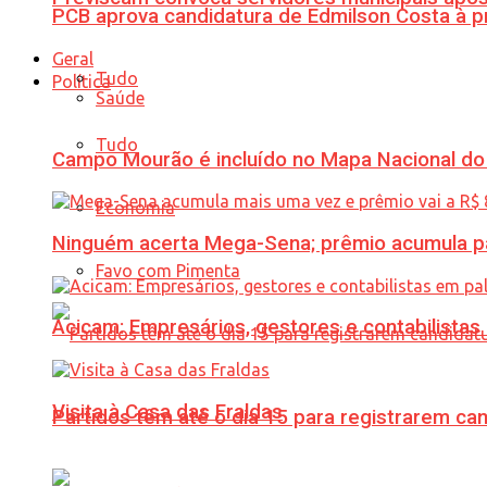
PCB aprova candidatura de Edmilson Costa à p
Geral
Tudo
Política
Saúde
Tudo
Campo Mourão é incluído no Mapa Nacional do
Economia
Ninguém acerta Mega-Sena; prêmio acumula p
Favo com Pimenta
Acicam: Empresários, gestores e contabilistas
Visita à Casa das Fraldas
Partidos têm até o dia 15 para registrarem can