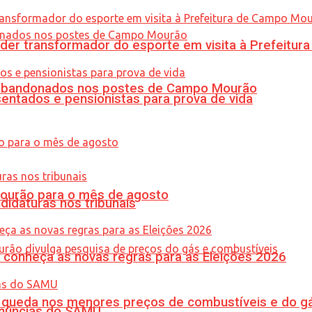
er transformador do esporte em visita à Prefeitu
os abandonados nos postes de Campo Mourão
entados e pensionistas para prova de vida
Mourão para o mês de agosto
didaturas nos tribunais
 conheça as novas regras para as Eleições 2026
queda nos menores preços de combustíveis e do gá
enúncias do SAMU