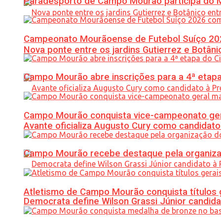
Paradesporto de Campo Mourão participa do M
Campeonato Mourãoense de Futebol Suíço 20
Nova ponte entre os jardins Gutierrez e Botâ
Campo Mourão abre inscrições para a 4ª etapa 
Campo Mourão conquista vice-campeonato gera
Avante oficializa Augusto Cury como candidato
Campo Mourão recebe destaque pela organiza
Atletismo de Campo Mourão conquista títulos 
Democrata define Wilson Grassi Júnior candida