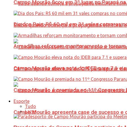
Campo Mourão ficou em 3º lugar no Paraná na 
Dia dos Pais: R$ 60 mil em 31 vales compras
Saiba quando começa a propaganda eleitoral e
Armadilhas reforçam monitoramento e tornam 
Campo Mourão eleva nota do IDEB para 7,1 e s
Câmara aprova abertura de CPI para apurar d
Campo Mourão é premiada no 11º Congresso Pa
Esporte
Tudo
Lazer
Campo Mourão apresenta case de sucesso e cer