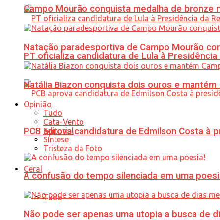
Campo Mourão conquista medalha de bronze no
Natação paradesportiva de Campo Mourão conq
PT oficializa candidatura de Lula à Presidência
Natália Biazon conquista dois ouros e mant
Opinião
Tudo
Cata-Vento
PCB aprova candidatura de Edmilson Costa à p
Editorial
Síntese
Tristeza da Foto
Geral
A confusão do tempo silenciada em uma poesi
Tudo
Não pode ser apenas uma utopia a busca de d