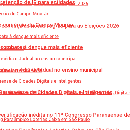
retenção de IR para entidades
 no comércio de Campo Mourão
 conheça as novas regras para as Eleições 2026
combate à dengue mais eficiente
upera média estadual no ensino municipal
enúncias do SAMU
ranaense de Cidades Digitais e Inteligentes
tificação inédita no 11º Congresso Paranaense de C