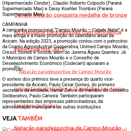
(Hipermercado Condor) , Claudio Roberto Colpochi (Paraná
Supermercado Max) e Daisy Koehler Trombini (Paraná
Supermercado Max).
Campo Mourão conquista medalha de bronze
CAMPANHA
A campanha promocional “Campo Mourão – Cidade Natal” é a
no basquete para pessoas com deficiência
mais antiga e a maior promoção do calendário anual da
Acicam. Na edição 2023, a promoção contou com o patrocínio
da Coamo Agroindustrial Cooperativa, Unimed Campo Mourão,
intelectual nos JEPS
Cresol, Sicredi e Sicoob, além do Jurema Águas Quentes. Já
o Município de Campo Mourão e o Conselho de
Desenvolvimento Econômico (Codecam) apoiaram a
promoção.
O sorteio dos prêmios teve a presença do quarto vice-
presidente da Acicam, Paulo César Gomes, do primeiro
secretário da entidade, Itamar Zeni e do membro do Conselho
Deliberativo, Paulo Carreira. Também participaram
representantes das empresas patrocinadoras, da
administração municipal e de outras instituições.
VEJA
TAMBÉM
Natação paradesportiva de Campo Mourão