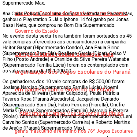
Supermercado Max.
Ana Carla Poliseli, com uma compra realizada no Paraná Max,
ganhou o Playstation 5. Já o Iphone 14 foi ganho por Jonas
Bassi Neto, que comprou no Bom Dia Supermercado.
No evento desta sexta-feira também foram sorteados os 45
vale compras oferecidos aos consumidores na campanha.
Heitor Gaspar (Hipermercado Condor), Ana Paula Sirino
(Supermercado Bom Dia), Rosilene Garcia (Dipar), Celso V.
Campo Mourão recebe destaque pela
Filho (Posto Andrade) e Oranilde da Silva Pereira Watanabe
(Supermercado Família Lúcia) foram os contemplados com
os vale compras de R$ 1.000,00.
organização dos Jogos Escolares do Paraná
Os ganhadores dos 10 vale compras de R$ 500,00 foram
Josiane Narciso (Supermercado Família Lúcia), Noemi
em parceria com o Governo do Estado
Aparecida de Oliveira (Center Calçados), Paula Patrícia
Tavares Rosa (Paraná Atacadista), Jacqueline Denardo
(Supermercado Bom Dia), Fábio Ferreira (Fiorella), Onofre
Matias (Paraná Supermercados Família), Marcelo F. Pereira
(Riolar), Ana Maria da Silva (Paraná Supermercado Max), Leni
Carvalho Santos (Supermercado Carreira) e Roberto Martins
de Araújo (Paraná Supermercado Max).