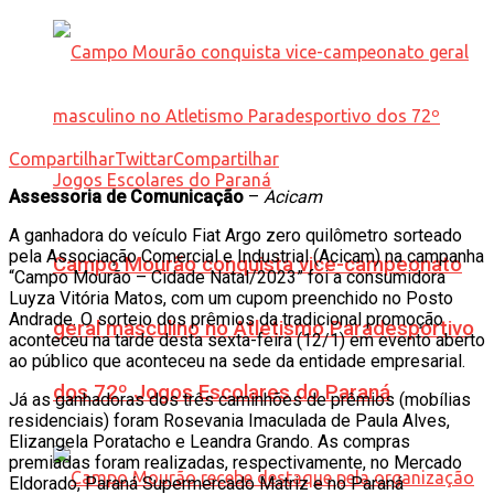
Compartilhar
Twittar
Compartilhar
Assessoria de Comunicação
–
Acicam
A ganhadora do veículo Fiat Argo zero quilômetro sorteado
pela Associação Comercial e Industrial (Acicam) na campanha
Campo Mourão conquista vice-campeonato
“Campo Mourão – Cidade Natal/2023” foi a consumidora
Luyza Vitória Matos, com um cupom preenchido no Posto
Andrade. O sorteio dos prêmios da tradicional promoção
geral masculino no Atletismo Paradesportivo
aconteceu na tarde desta sexta-feira (12/1) em evento aberto
ao público que aconteceu na sede da entidade empresarial.
dos 72º Jogos Escolares do Paraná
Já as ganhadoras dos três caminhões de prêmios (mobílias
residenciais) foram Rosevania Imaculada de Paula Alves,
Elizangela Poratacho e Leandra Grando. As compras
premiadas foram realizadas, respectivamente, no Mercado
Eldorado, Paraná Supermercado Matriz e no Paraná