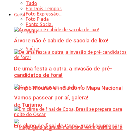
Tudo
Em Dois Tempos
Foto Expressão...
Geral
Foto Piada
Ponto Social
Tudo
Árvore não é cabide de sacola de lixo!
Saúde
De uma festa a outra, a invasão de pré-
candidatos de fora!
Campo Mourão é incluído no Mapa Nacional
Vamos passear por aí, galera!
do Turismo
Em clima de final de Copa, Brasil se prepara