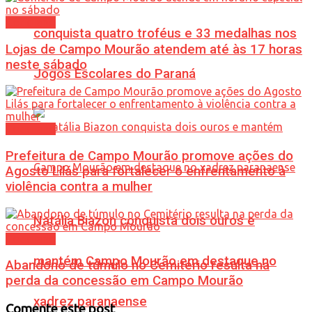
Cotidiano
conquista quatro troféus e 33 medalhas nos
Lojas de Campo Mourão atendem até às 17 horas
neste sábado
Jogos Escolares do Paraná
Cotidiano
Prefeitura de Campo Mourão promove ações do
Agosto Lilás para fortalecer o enfrentamento à
violência contra a mulher
Natália Biazon conquista dois ouros e
Cotidiano
mantém Campo Mourão em destaque no
Abandono de túmulo no Cemitério resulta na
perda da concessão em Campo Mourão
xadrez paranaense
Comente este post