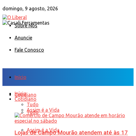
domingo, 9 agosto, 2026
Sobre Nós
Anuncie
Fale Conosco
Início
Início
Cotidiano
Cotidiano
Tudo
Assim é a Vida
Tudo
Assim é a Vida
Lojas de Campo Mourão atendem até às 17