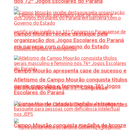
dos 72º Jogos Escolares do Paraná
Campo Mourão recebe destaque pela
organização dos Jogos Escolares do Paraná
em parceria com o Governo do Estado
Campo Mourão apresenta case de sucesso e
Atletismo de Campo Mourão conquista títulos
gerais masculino e feminino nos 76º Jogos
certificação inédita no 11º Congresso
Escolares do Paraná
Paranaense de Cidades Digitais e Inteligentes
Campo Mourão conquista medalha de bronze