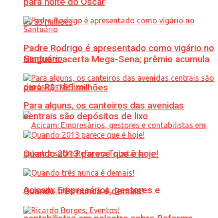
para noite do Oscar
Padre Rodrigo é apresentado como vigário no
Santuário
Ninguém acerta Mega-Sena; prêmio acumula
para R$ 165 milhões
Para alguns, os canteiros das avenidas
centrais são depósitos de lixo
Quando 2013 parece que é hoje!
Acicam: Empresários, gestores e
Quando três nunca é demais!