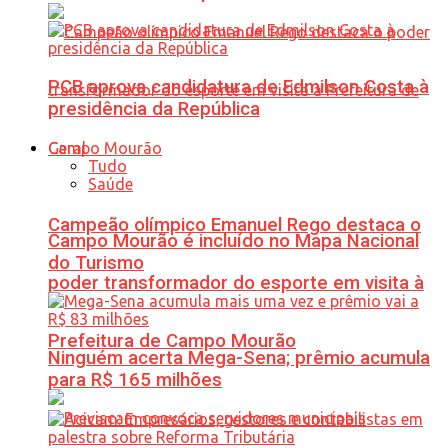
PCB aprova candidatura de Edmilson Costa à
presidência da República
Geral
Tudo
Saúde
Campeão olímpico Emanuel Rego destaca o
Campo Mourão é incluído no Mapa Nacional
do Turismo
poder transformador do esporte em visita à
Prefeitura de Campo Mourão
Ninguém acerta Mega-Sena; prêmio acumula
para R$ 165 milhões