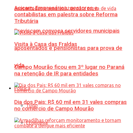
Acicam: Empresários, gestores e
contabilistas em palestra sobre Reforma
Tributária
Previscam convoca servidores municipais
Visita à Casa das Fraldas
aposentados e pensionistas para prova de
vida
Campo Mourão ficou em 3º lugar no Paraná
na retenção de IR para entidades
Política
Dia dos Pais: R$ 60 mil em 31 vales compras
Tudo
no comércio de Campo Mourão
Economia