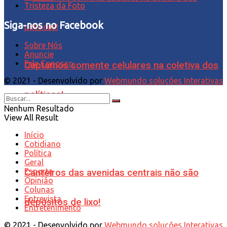
Tristeza da Foto
Siga-nos no Facebook
Sobre Nós
Anuncie
Fale Conosco
Captamos somente celulares na coletiva dos
© 2021 - Desenvolvido por
Webmundo soluções Interativas
políticos!
Nenhum Resultado
View All Result
Início
Cotidiano
Política
Geral
Esporte
Canteiros das avenidas centrais não são
Opinião
Colunas
Entrevista
depósitos de lixo!
Entretenimento
© 2021 - Desenvolvido por
Webmundo soluções Interativas