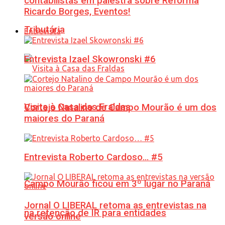
contabilistas em palestra sobre Reforma
Ricardo Borges, Eventos!
Tributária
Entrevista
Entrevista Izael Skowronski #6
Visita à Casa das Fraldas
Cortejo Natalino de Campo Mourão é um dos
maiores do Paraná
Entrevista Roberto Cardoso… #5
Campo Mourão ficou em 3º lugar no Paraná
Jornal O LIBERAL retoma as entrevistas na
na retenção de IR para entidades
versão online