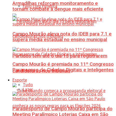
Armadilhas reforçam monitoramento e
Favo com Pimenta
tornam combate à dengue mais eficiente
Campo Mourão eleva nota do IDEB para 7,1 e
supera média estadual no ensino municipal
Partidos têm até o dia 15 para registrarem
Campo Mourão é premiada no 11º Congresso
Paranaense de Cidades Digitais e Inteligentes
candidaturas nos tribunais
Esporte
Tudo
Lazer
Paradesporto de Campo Mourão participa do
Meeting Paralímpico Loterias Caixa em São