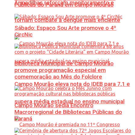
Armadilhas reforçam monitoramento e
Públicas do Paraná em Campo Mourão
tornam combate à dengue mais eficiente
Sábado: Espaço Sou Arte promove o 4º
CircNic
Biblioteca Municipal de Campo Mourão
promove programação especial em
comemoração ao Mês do Folclore
Campo Mourão eleva nota do IDEB para 7,1 e
supera média estadual no ensino municipal
Campo Mourão sedia Encontro
Macrorregional de Bibliotecas Públicas do
Paraná