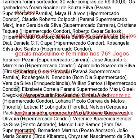
Também foram sorteados 30 vale-compras de R$ 300,00. Os
ganhadores foram Rosinei de Souza Silva (Paraná
Supermercado Família), Maya H. Alves (Hipermercado
Condor), Claudio Roberto Colpochi (Paraná Supermercado
Max), Inez Geralda da Silva (Supermercado Carreira), Cristiane
Taques (Hipermercado Condor), Roberto Cesar Saltoski
Atletismo de Campo Mourão conquista títulos
(Hipermercado Condor), Janete Bento (Supermercado Bom
Dia), Daniela C. F. Ciupa (Hipermercado Condor), Rosangela
Silva dos Santos (Hipermercado Condor),
gerais masculino e feminino nos 76º Jogos
Rosmari Pezini (Supermercado Carreira), José Augusto G.
Marcelino (Hipermercado Condor), Aparecido Soares da Silva
Escolares do Paraná
(Elros Kibarato), Gisele Grabski (Paraná Supermercado
Família), Rosângela N. Benedito (Bom Dia Supermercado),
Vera da Silva (Brinquedolândia), Willian Santos (Hipermercado
Condor), Elizabete Correia Paraná Supermercado Max), Giseli
Gregokio (Agropecuária Rio Grande), Dirceu Alves
(Hipermercado Condor), Lohana Picolo Correia de Matos
(Fiorella), Letícia P. Lobrigatte (Fiorella), Nelson Cerqueira
Pacheco (Paraná Supermercado Max), Rosane Gonçalves de
Oliveira (Hipermercado Condor), Verenice Aparecida Senger
da Silva (Posto Andrade), Marcio Luiz Ramos (Bom Dia
Supermercado), Bernadete Martins (Posto Andrade), João
Maria Soares (Elros Kibarato), Chrystian Nascimento da Silva