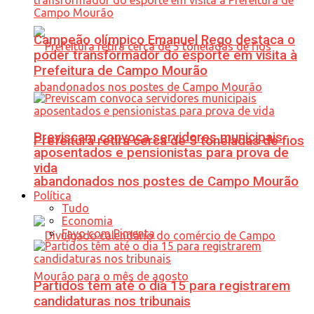
Campeão olímpico Emanuel Rego destaca o
poder transformador do esporte em visita à
Prefeitura de Campo Mourão
Previscam convoca servidores municipais
Prefeitura retira cerca de 5 toneladas de fios
aposentados e pensionistas para prova de
vida
abandonados nos postes de Campo Mourão
Política
Tudo
Economia
Favo com Pimenta
Partidos têm até o dia 15 para registrarem
candidaturas nos tribunais