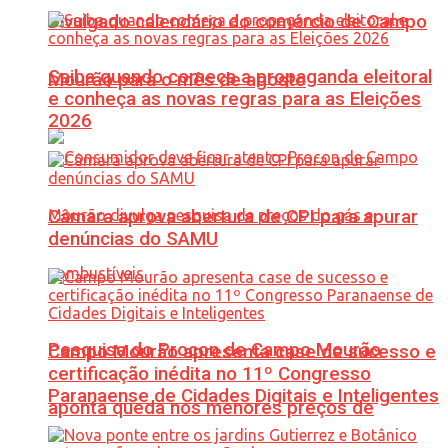
Divulgado calendário do comércio de Campo
Saiba quando começa a propaganda eleitoral
Mourão para o mês de agosto
e conheça as novas regras para as Eleições
2026
Câmara aprova abertura de CPI para apurar
denúncias do SAMU
Pesquisa do Procon de Campo Mourão
Campo Mourão apresenta case de sucesso e
certificação inédita no 11º Congresso
Paranaense de Cidades Digitais e Inteligentes
aponta queda nos menores preços de