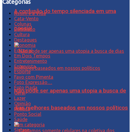
Categorias
A confusão do tempo silenciada em uma
Assim é a Vida
Cata-Vento
Colunas
poesia!
Cotidiano
Cultura
Destaques
Economia
Editorial
Em Dois Tempos
Entretenimento
Entrevista
Esporte
Favo com Pimenta
Foto Expressão…
Foto Piada
Não pode ser apenas uma utopia a busca de
Geral
Lazer
Opinião
dias melhores baseados em nossos políticos
Política
Ponto Social
Saúde
Sem categoria
Síntese