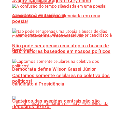
Avante oficializa Augusto Cury como
Tristeza da Foto
candidato à Presidência
A confusão do tempo silenciada em uma
poesia!
Não pode ser apenas uma utopia a busca de
dias melhores baseados em nossos políticos
Democrata define Wilson Grassi Júnior
Captamos somente celulares na coletiva dos
políticos!
candidato à Presidência
Canteiros das avenidas centrais não são
depósitos de lixo!