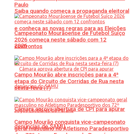
Paulo
Saiba quando começa a propaganda eleitoral
e conheça as novas regras para as Eleições
Campeonato Mourãoense de Futebol Suíço
2026 começa neste sábado com 12
2026
confrontos
Campo Mourão abre inscrições para a 4ª
etapa do Circuito de Corridas de Rua nesta
sexta-feira (7)
Câmara aprova abertura de CPI para apurar
Campo Mourão conquista vice-campeonato
denúncias do SAMU
geral masculino no Atletismo Paradesportivo