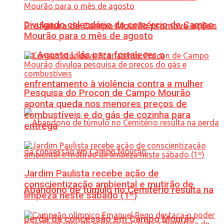
Divulgado calendário do comércio de Campo
Prefeitura de Campo Mourão promove ações
Mourão para o mês de agosto
do Agosto Lilás para fortalecer o
enfrentamento à violência contra a mulher
Pesquisa do Procon de Campo Mourão
aponta queda nos menores preços de
combustíveis e do gás de cozinha para
entrega
Jardim Paulista recebe ação de
conscientização ambiental e mutirão de
Abandono de túmulo no Cemitério resulta na
limpeza neste sábado (1º)
perda da concessão em Campo Mourão