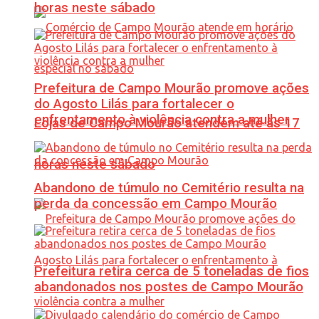
horas neste sábado
Prefeitura de Campo Mourão promove ações
do Agosto Lilás para fortalecer o
enfrentamento à violência contra a mulher
Lojas de Campo Mourão atendem até às 17
horas neste sábado
Abandono de túmulo no Cemitério resulta na
perda da concessão em Campo Mourão
Prefeitura retira cerca de 5 toneladas de fios
abandonados nos postes de Campo Mourão