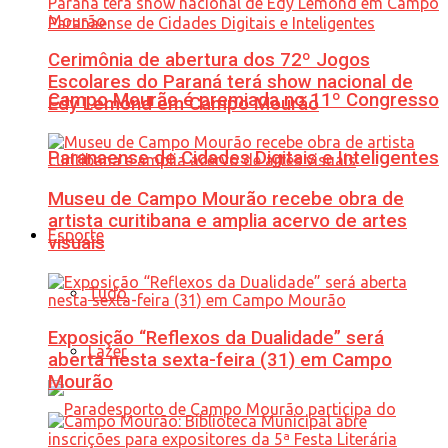
Cerimônia de abertura dos 72º Jogos
Escolares do Paraná terá show nacional de
Campo Mourão é premiada no 11º Congresso
Edy Lemond em Campo Mourão
Paranaense de Cidades Digitais e Inteligentes
Museu de Campo Mourão recebe obra de
artista curitibana e amplia acervo de artes
Esporte
visuais
Tudo
Exposição “Reflexos da Dualidade” será
Lazer
aberta nesta sexta-feira (31) em Campo
Mourão