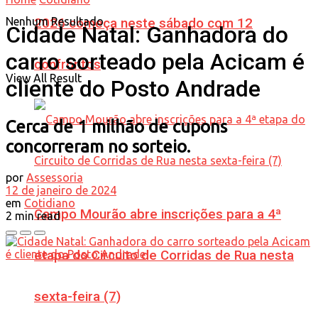
Nenhum Resultado
2026 começa neste sábado com 12
Cidade Natal: Ganhadora do
carro sorteado pela Acicam é
confrontos
View All Result
cliente do Posto Andrade
Cerca de 1 milhão de cupons
concorreram no sorteio.
por
Assessoria
12 de janeiro de 2024
em
Cotidiano
Campo Mourão abre inscrições para a 4ª
2 min read
etapa do Circuito de Corridas de Rua nesta
sexta-feira (7)