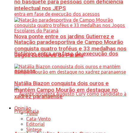
no basquete para pessoas com deficiência
intelectual nos JEPS
Nova ponte entre os jardins Gutierrez e
Natação paradesportiva de Campo Mourão
conquista quatro troféus e 33 medalhas nos
Botânico entra em fase de execução dos
Jogos Escolares do Paraná
acessos
Natália Biazon conquista dois ouros e
mantém Campo Mourão em destaque no
xadrez paranaense
Opinião
Tudo
Cata-Vento
Editorial
Síntese