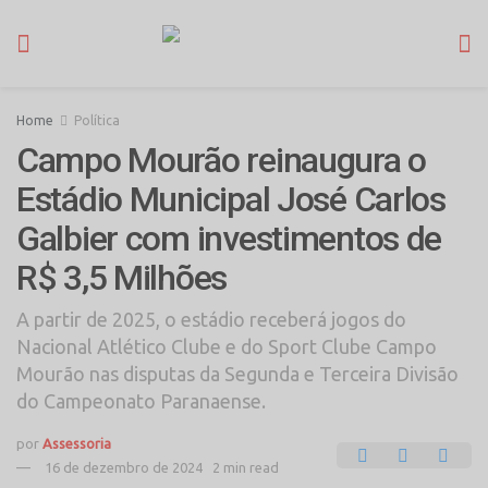
Home
Política
Campo Mourão reinaugura o
Estádio Municipal José Carlos
Galbier com investimentos de
R$ 3,5 Milhões
A partir de 2025, o estádio receberá jogos do
Nacional Atlético Clube e do Sport Clube Campo
Mourão nas disputas da Segunda e Terceira Divisão
do Campeonato Paranaense.
por
Assessoria
16 de dezembro de 2024
2 min read