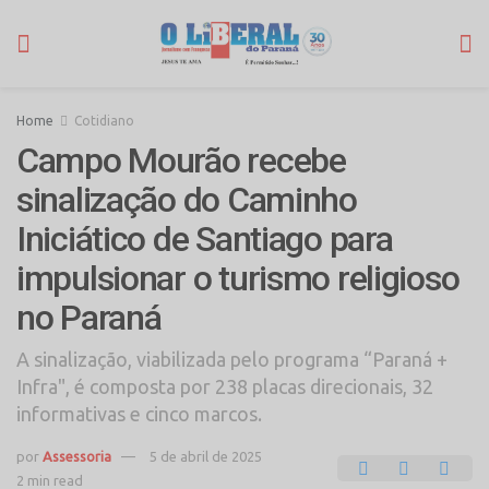
Home
Cotidiano
Campo Mourão recebe
sinalização do Caminho
Iniciático de Santiago para
impulsionar o turismo religioso
no Paraná
A sinalização, viabilizada pelo programa “Paraná +
Infra", é composta por 238 placas direcionais, 32
informativas e cinco marcos.
por
Assessoria
5 de abril de 2025
2 min read