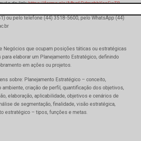
avés do link:
https://forms.gle/Mbg6DdmgbhKaeFwT8
.
1) ou pelo telefone (44) 3518-5600, pelo WhatsApp (44)
c.br
o e Negócios que ocupam posições táticas ou estratégicas
para elaborar um Planejamento Estratégico, definindo
dobramento em ações ou projetos.
ens sobre: Planejamento Estratégico – conceito,
 ambiente, criação de perfil, quantificação dos objetivos,
ão, elaboração, aplicabilidade, objetivos e cenários de
álise de segmentação, finalidade, visão estratégica,
o estratégico – tipos, funções e metas.