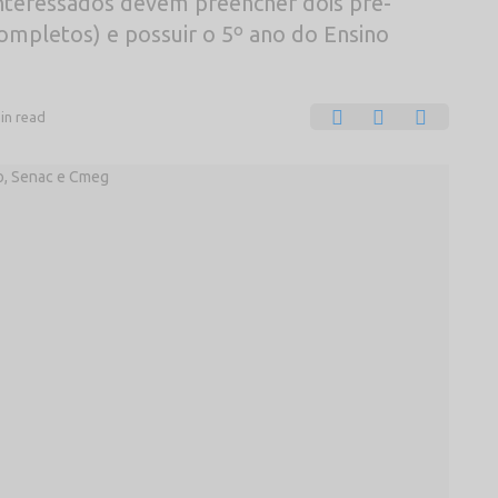
interessados devem preencher dois pré-
completos) e possuir o 5º ano do Ensino
in read