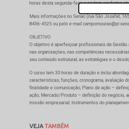
horas desta segunda-feira e podem ser feitas atr
Mais informações no Senac (rua São Josafat, 165
8456-4525 ou pelo e-mail campomourao@pr.sena
OBJETIVO
O objetivo é aperfeiçoar profissionais de Gestã
nas organizações, nas competências necessárias 
seu conteúdo estrutural, as estratégias e o des
O curso tem 30 horas de duração e inclui abordag
características, funções, cronograma, avaliação do
finalidade e comunicação; Plano de ação – definiç
ação; Mercado/Produto – definição do negócio, an
missão empresarial; Instrumentos do planejament
VEJA
TAMBÉM