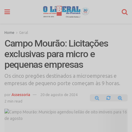
Home
Geral
Campo Mourão: Licitações
exclusivas para micro e
pequenas empresas
Os cinco pregões destinados a microempresas e
empresas de pequeno porte começam às 9 horas.
por
Assessoria
20 de agosto de 2024
2 min read