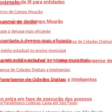
retenção de IR para entidades
 no comércio de Campo Mourão
enúncias do SAMU
combate à dengue mais eficiente
upera média estadual no ensino municipal
tificação inédita no 11º Congresso Paranaense de C
ranaense de Cidades Digitais e Inteligentes
nico entra em fase de execução dos acessos