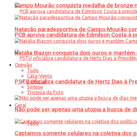
Campo Mourão conquista medalha de bronze no
Natação paradesportiva de Campo Mourão conq
PCB aprova candidatura de Edmilson Costa à p
Natália Biazon conquista dois ouros e mant
Opinião
Tudo
Cata-Vento
PSTU oficializa candidatura de Hertz Dias à Pr
Editorial
Síntese
Tristeza da Foto
Geral
Não pode ser apenas uma utopia a busca de d
Tudo
Captamos somente celulares na coletiva dos po