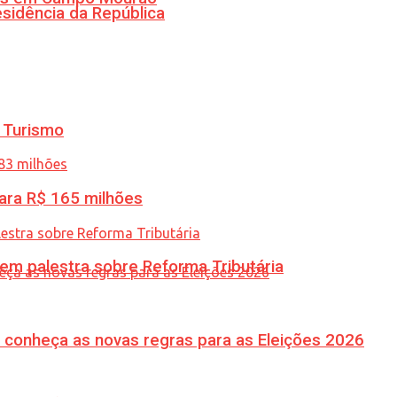
esidência da República
 Turismo
ara R$ 165 milhões
 em palestra sobre Reforma Tributária
 conheça as novas regras para as Eleições 2026