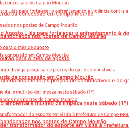
 perda da concessão em Campo Mourão
Agosto Lilás para fortalecer o enfrentamento à vio
os abandonados nos postes de Campo Mourão
Mourão para o mês de agosto
 perda da concessão em Campo Mourão
queda nos menores preços de combustíveis e do gá
ão ambiental e mutirão de limpeza neste sábado (1º)
os abandonados nos postes de Campo Mourão
er transformador do esporte em visita à Prefeitu