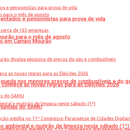
entados e pensionistas para prova de vida
Mourão para o mês de agosto
oras em Campo Mourão
queda nos menores preços de combustíveis e do gá
 conheça as novas regras para as Eleições 2026
enúncias do SAMU
ão ambiental e mutirão de limpeza neste sábado (1º)
tificação inédita no 11º Congresso Paranaense de C