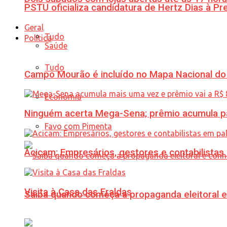
PSTU oficializa candidatura de Hertz Dias à Pr
Geral
Tudo
Política
Saúde
Tudo
Campo Mourão é incluído no Mapa Nacional do
Economia
Ninguém acerta Mega-Sena; prêmio acumula p
Favo com Pimenta
Acicam: Empresários, gestores e contabilistas
Visita à Casa das Fraldas
Saiba quando começa a propaganda eleitoral e