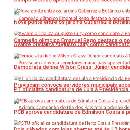
Nova ponte entre os jardins Gutierrez e Botâ
Campeão olímpico Emanuel Rego destaca o pod
Avante oficializa Augusto Cury como candidato
Democrata define Wilson Grassi Júnior candida
Previscam convoca servidores municipais apos
PT oficializa candidatura de Lula à Presidência
PCB aprova candidatura de Edmilson Costa à p
Dois sábados com lojas abertas até às 17 h