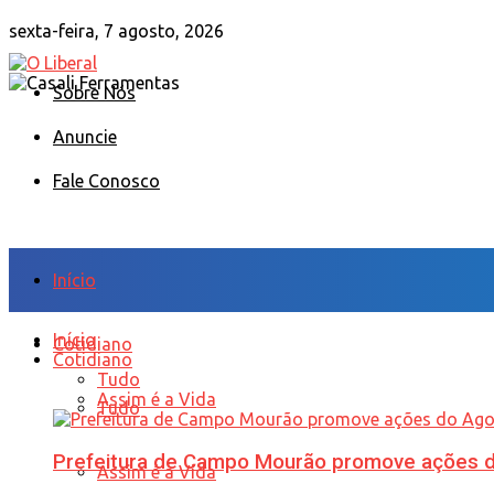
sexta-feira, 7 agosto, 2026
Sobre Nós
Anuncie
Fale Conosco
Início
Início
Cotidiano
Cotidiano
Tudo
Assim é a Vida
Tudo
Prefeitura de Campo Mourão promove ações do 
Assim é a Vida