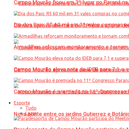
Campo Mourão ficou em 3º lugar no Paraná na 
Dia dos Pais: R$ 60 mil em 31 vales compras
Câmara aprova abertura de CPI para apurar d
Armadilhas reforçam monitoramento e tornam 
Campo Mourão eleva nota do IDEB para 7,1 e s
Campo Mourão apresenta case de sucesso e cer
Campo Mourão é premiada no 11º Congresso Pa
Esporte
Tudo
Lazer
Nova ponte entre os jardins Gutierrez e Botâ