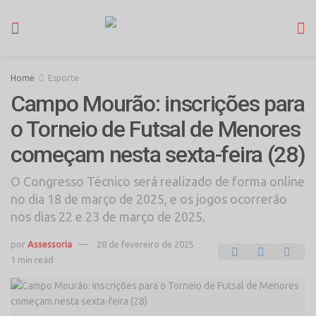
Home
Esporte
Campo Mourão: inscrições para
o Torneio de Futsal de Menores
começam nesta sexta-feira (28)
O Congresso Técnico será realizado de forma online
no dia 18 de março de 2025, e os jogos ocorrerão
nos dias 22 e 23 de março de 2025.
por
Assessoria
28 de fevereiro de 2025
1 min read