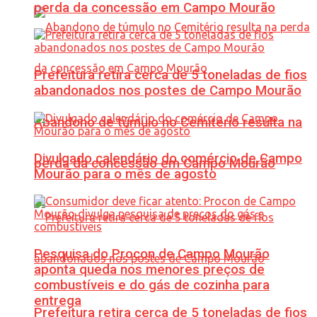
perda da concessão em Campo Mourão
Prefeitura retira cerca de 5 toneladas de fios
abandonados nos postes de Campo Mourão
Abandono de túmulo no Cemitério resulta na
Divulgado calendário do comércio de Campo
perda da concessão em Campo Mourão
Mourão para o mês de agosto
Pesquisa do Procon de Campo Mourão
aponta queda nos menores preços de
combustíveis e do gás de cozinha para
entrega
Prefeitura retira cerca de 5 toneladas de fios