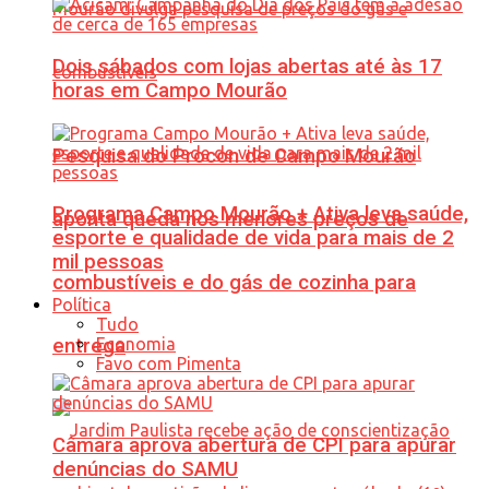
Dois sábados com lojas abertas até às 17
horas em Campo Mourão
Pesquisa do Procon de Campo Mourão
Programa Campo Mourão + Ativa leva saúde,
aponta queda nos menores preços de
esporte e qualidade de vida para mais de 2
mil pessoas
combustíveis e do gás de cozinha para
Política
Tudo
Economia
entrega
Favo com Pimenta
Câmara aprova abertura de CPI para apurar
denúncias do SAMU