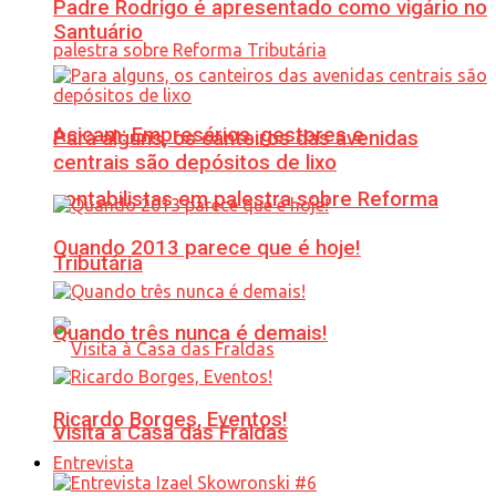
Padre Rodrigo é apresentado como vigário no
Santuário
Acicam: Empresários, gestores e
Para alguns, os canteiros das avenidas
centrais são depósitos de lixo
contabilistas em palestra sobre Reforma
Quando 2013 parece que é hoje!
Tributária
Quando três nunca é demais!
Ricardo Borges, Eventos!
Visita à Casa das Fraldas
Entrevista