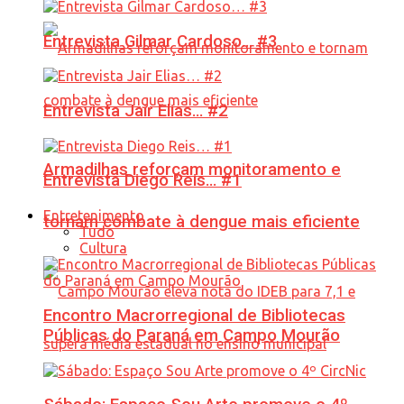
Entrevista Gilmar Cardoso… #3
Entrevista Jair Elias… #2
Armadilhas reforçam monitoramento e
Entrevista Diego Reis… #1
Entretenimento
tornam combate à dengue mais eficiente
Tudo
Cultura
Encontro Macrorregional de Bibliotecas
Públicas do Paraná em Campo Mourão