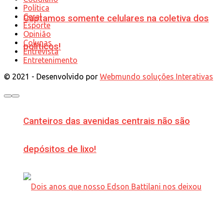
Política
Geral
Captamos somente celulares na coletiva dos
Esporte
Opinião
Colunas
políticos!
Entrevista
Entretenimento
© 2021 - Desenvolvido por
Webmundo soluções Interativas
Canteiros das avenidas centrais não são
depósitos de lixo!