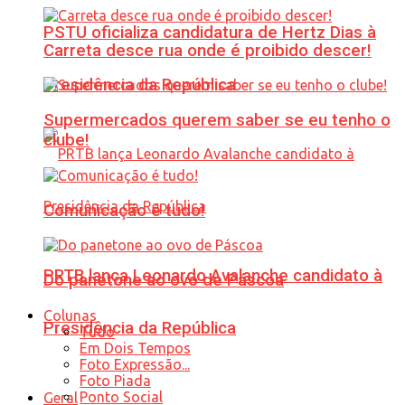
PSTU oficializa candidatura de Hertz Dias à
Carreta desce rua onde é proibido descer!
Presidência da República
Supermercados querem saber se eu tenho o
clube!
Comunicação é tudo!
PRTB lança Leonardo Avalanche candidato à
Do panetone ao ovo de Páscoa
Colunas
Presidência da República
Tudo
Em Dois Tempos
Foto Expressão...
Foto Piada
Ponto Social
Geral