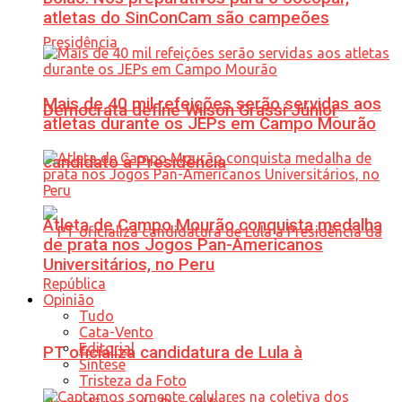
atletas do SinConCam são campeões
Mais de 40 mil refeições serão servidas aos
Democrata define Wilson Grassi Júnior
atletas durante os JEPs em Campo Mourão
candidato à Presidência
Atleta de Campo Mourão conquista medalha
de prata nos Jogos Pan-Americanos
Universitários, no Peru
Opinião
Tudo
Cata-Vento
Editorial
PT oficializa candidatura de Lula à
Síntese
Tristeza da Foto