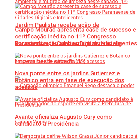
Jardim Paulista recebe ação de
Campo Mourão apresenta case de sucesso e
certificação inédita no 11º Congresso
conscientização ambiental e mutirão de
Paranaense de Cidades Digitais e Inteligentes
limpeza neste sábado (1º)
Nova ponte entre os jardins Gutierrez e
Botânico entra em fase de execução dos
acessos
Avante oficializa Augusto Cury como
candidato à Presidência