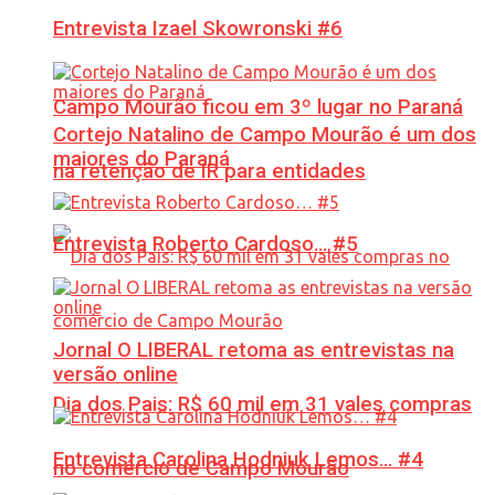
Entrevista Izael Skowronski #6
Campo Mourão ficou em 3º lugar no Paraná
Cortejo Natalino de Campo Mourão é um dos
maiores do Paraná
na retenção de IR para entidades
Entrevista Roberto Cardoso… #5
Jornal O LIBERAL retoma as entrevistas na
versão online
Dia dos Pais: R$ 60 mil em 31 vales compras
Entrevista Carolina Hodniuk Lemos… #4
no comércio de Campo Mourão