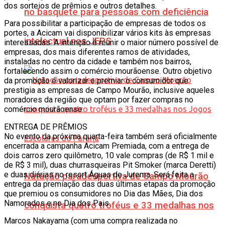
dos sorteios de prêmios e outros detalhes.
no basquete para pessoas com deficiência
Para possibilitar a participação de empresas de todos os
portes, a Acicam vai disponibilizar vários kits às empresas
intelectual nos JEPS
interessadas. A intenção é reunir o maior número possível de
empresas, dos mais diferentes ramos de atividades,
instaladas no centro da cidade e também nos bairros,
fortalecendo assim o comércio mourãoense. Outro objetivo
da promoção é valorizar e premiar o consumidor que
prestigia as empresas de Campo Mourão, inclusive aqueles
moradores da região que optam por fazer compras no
comércio mourãoense.
ENTREGA DE PRÊMIOS
No evento da próxima quarta-feira também será oficialmente
encerrada a campanha Acicam Premiada, com a entrega de
dois carros zero quilômetro, 10 vale compras (de R$ 1 mil e
de R$ 3 mil), duas churrasqueiras Pit Smoker (marca Deretti)
e duas diárias no resort Águas de Jurema. Será feita a
Natação paradesportiva de Campo Mourão
entrega da premiação das duas últimas etapas da promoção
que premiou os consumidores no Dia das Mães, Dia dos
Namorados e no Dia dos Pais.
conquista quatro troféus e 33 medalhas nos
Marcos Nakayama (com uma compra realizada no