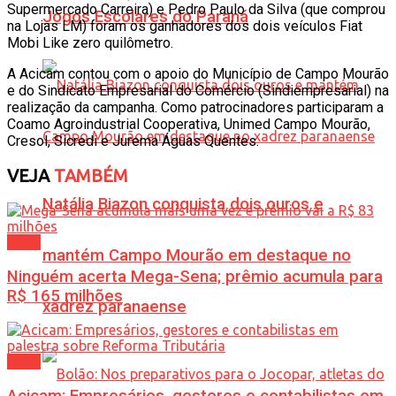
Supermercado Carreira) e Pedro Paulo da Silva (que comprou
Jogos Escolares do Paraná
na Lojas LM) foram os ganhadores dos dois veículos Fiat
Mobi Like zero quilômetro.
A Acicam contou com o apoio do Município de Campo Mourão
e do Sindicato Empresarial do Comércio (Sindiempresarial) na
realização da campanha. Como patrocinadores participaram a
Coamo Agroindustrial Cooperativa, Unimed Campo Mourão,
Cresol, Sicredi e Jurema Águas Quentes.
VEJA
TAMBÉM
Natália Biazon conquista dois ouros e
Geral
mantém Campo Mourão em destaque no
Ninguém acerta Mega-Sena; prêmio acumula para
R$ 165 milhões
xadrez paranaense
Geral