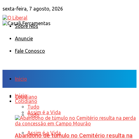
sexta-feira, 7 agosto, 2026
Sobre Nós
Anuncie
Fale Conosco
Início
Início
Cotidiano
Cotidiano
Tudo
Assim é a Vida
Tudo
Assim é a Vida
Abandono de túmulo no Cemitério resulta na