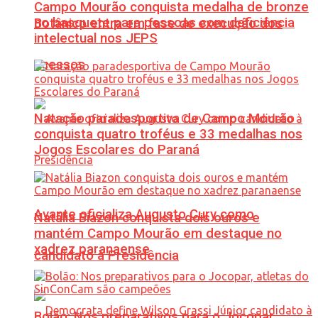
Campo Mourão conquista medalha de bronze
no basquete para pessoas com deficiência
Botânico entra em fase de execução dos
intelectual nos JEPS
acessos
Natação paradesportiva de Campo Mourão
conquista quatro troféus e 33 medalhas nos
Jogos Escolares do Paraná
Avante oficializa Augusto Cury como
Natália Biazon conquista dois ouros e
mantém Campo Mourão em destaque no
xadrez paranaense
candidato à Presidência
Bolão: Nos preparativos para o Jocopar,