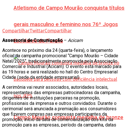
Atletismo de Campo Mourão conquista títulos
gerais masculino e feminino nos 76º Jogos
Compartilhar
Twittar
Compartilhar
Assessoria de Comunicação
–
Acicam
Escolares do Paraná
Acontece no próximo dia 24 (quarta-feira), o lançamento
oficial da campanha promocional “Campo Mourão – Cidade
Natal/2025”, tradicionalmente promovida pela Associação
Comercial e Industrial (Acicam). O evento está marcado para
às 19 horas e será realizado no hall do Centro Empresarial
Cidade (sede da entidade empresarial).
A cerimônia vai reunir associados, autoridades locais,
representantes das empresas patrocinadoras da campanha,
dirigentes de instituições parceiras na promoção,
profissionais da imprensa e outros convidados. Durante o
cerimonial será anunciada a premiação aos consumidores
que fizerem compras nas empresas participantes da
Campo Mourão conquista medalha de bronze
promoção, início da data de comercialização dos kits da
promoção para as empresas, período da campanha, datas