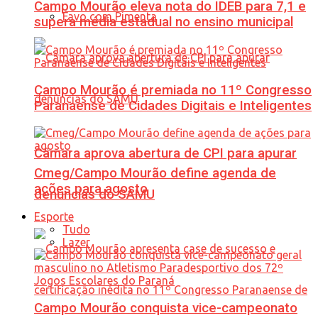
Campo Mourão eleva nota do IDEB para 7,1 e
Favo com Pimenta
supera média estadual no ensino municipal
Campo Mourão é premiada no 11º Congresso
Paranaense de Cidades Digitais e Inteligentes
Câmara aprova abertura de CPI para apurar
Cmeg/Campo Mourão define agenda de
ações para agosto
denúncias do SAMU
Esporte
Tudo
Lazer
Campo Mourão conquista vice-campeonato