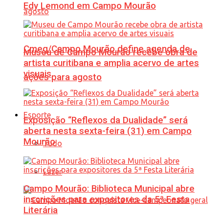
Edy Lemond em Campo Mourão
Cmeg/Campo Mourão define agenda de
Museu de Campo Mourão recebe obra de
artista curitibana e amplia acervo de artes
visuais
ações para agosto
Esporte
Exposição “Reflexos da Dualidade” será
aberta nesta sexta-feira (31) em Campo
Mourão
Tudo
Lazer
Campo Mourão: Biblioteca Municipal abre
inscrições para expositores da 5ª Festa
Literária