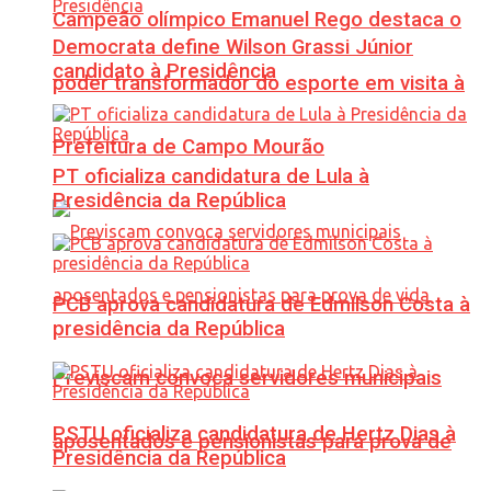
Campeão olímpico Emanuel Rego destaca o
Democrata define Wilson Grassi Júnior
candidato à Presidência
poder transformador do esporte em visita à
Prefeitura de Campo Mourão
PT oficializa candidatura de Lula à
Presidência da República
PCB aprova candidatura de Edmilson Costa à
presidência da República
Previscam convoca servidores municipais
PSTU oficializa candidatura de Hertz Dias à
aposentados e pensionistas para prova de
Presidência da República