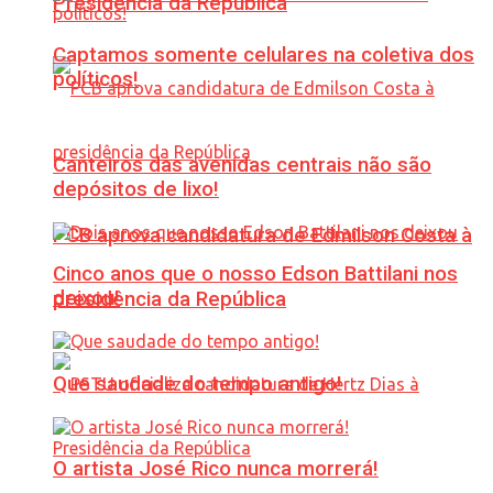
Presidência da República
Captamos somente celulares na coletiva dos
políticos!
Canteiros das avenidas centrais não são
depósitos de lixo!
PCB aprova candidatura de Edmilson Costa à
Cinco anos que o nosso Edson Battilani nos
deixou!
presidência da República
Que saudade do tempo antigo!
O artista José Rico nunca morrerá!