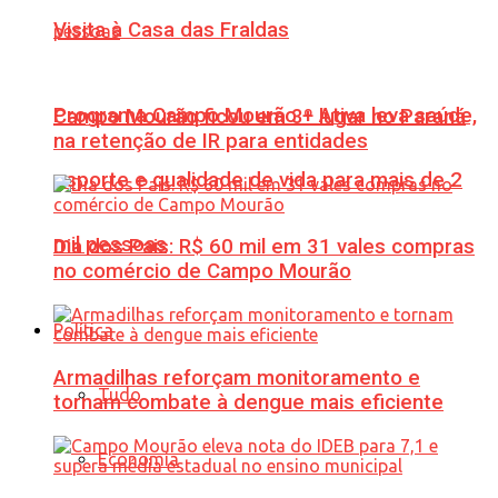
Visita à Casa das Fraldas
Programa Campo Mourão + Ativa leva saúde,
Campo Mourão ficou em 3º lugar no Paraná
na retenção de IR para entidades
esporte e qualidade de vida para mais de 2
mil pessoas
Dia dos Pais: R$ 60 mil em 31 vales compras
no comércio de Campo Mourão
Política
Armadilhas reforçam monitoramento e
Tudo
tornam combate à dengue mais eficiente
Economia