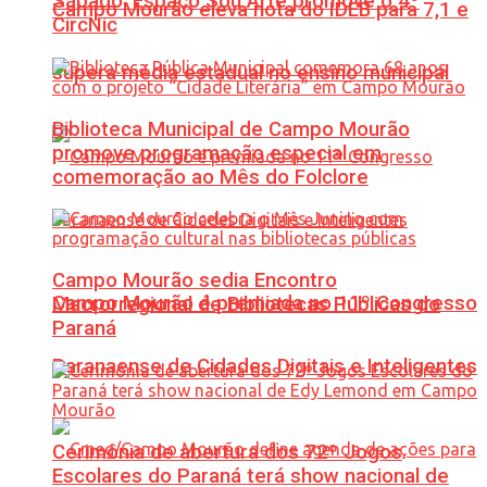
Sábado: Espaço Sou Arte promove o 4º
Campo Mourão eleva nota do IDEB para 7,1 e
CircNic
supera média estadual no ensino municipal
Biblioteca Municipal de Campo Mourão
promove programação especial em
comemoração ao Mês do Folclore
Campo Mourão sedia Encontro
Campo Mourão é premiada no 11º Congresso
Macrorregional de Bibliotecas Públicas do
Paraná
Paranaense de Cidades Digitais e Inteligentes
Cerimônia de abertura dos 72º Jogos
Escolares do Paraná terá show nacional de