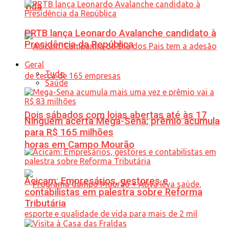
vida
PRTB lança Leonardo Avalanche candidato à
Presidência da República
Geral
Tudo
Saúde
Dois sábados com lojas abertas até às 17
Ninguém acerta Mega-Sena; prêmio acumula
para R$ 165 milhões
horas em Campo Mourão
Acicam: Empresários, gestores e
contabilistas em palestra sobre Reforma
Tributária