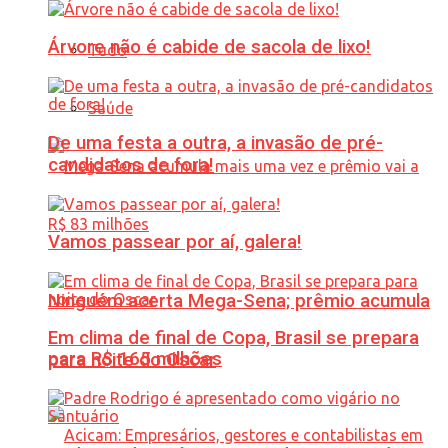
Árvore não é cabide de sacola de lixo!
Tudo
Saúde
De uma festa a outra, a invasão de pré-
candidatos de fora!
Vamos passear por aí, galera!
Ninguém acerta Mega-Sena; prêmio acumula
Em clima de final de Copa, Brasil se prepara
para R$ 165 milhões
para noite do Oscar