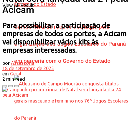
View All Result
Acicam
Para possibilitar a participação de
Campo Mourão recebe destaque pela
empresas de todos os portes, a Acicam
vai disponibilizar vários kits às
organização dos Jogos Escolares do Paraná
empresas interessadas.
em parceria com o Governo do Estado
por
Assessoria
18 de setembro de 2025
em
Geral
2 min read