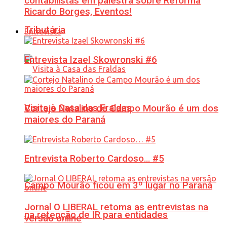
contabilistas em palestra sobre Reforma
Ricardo Borges, Eventos!
Tributária
Entrevista
Entrevista Izael Skowronski #6
Visita à Casa das Fraldas
Cortejo Natalino de Campo Mourão é um dos
maiores do Paraná
Entrevista Roberto Cardoso… #5
Campo Mourão ficou em 3º lugar no Paraná
Jornal O LIBERAL retoma as entrevistas na
na retenção de IR para entidades
versão online