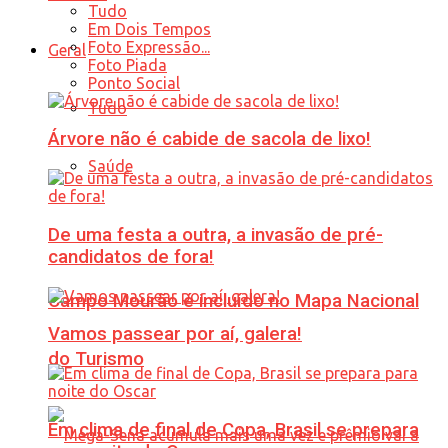
Tudo
Em Dois Tempos
Foto Expressão...
Geral
Foto Piada
Ponto Social
Tudo
Árvore não é cabide de sacola de lixo!
Saúde
De uma festa a outra, a invasão de pré-
candidatos de fora!
Campo Mourão é incluído no Mapa Nacional
Vamos passear por aí, galera!
do Turismo
Em clima de final de Copa, Brasil se prepara