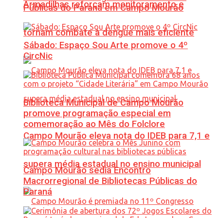
Armadilhas reforçam monitoramento e
Públicas do Paraná em Campo Mourão
tornam combate à dengue mais eficiente
Sábado: Espaço Sou Arte promove o 4º
CircNic
Biblioteca Municipal de Campo Mourão
promove programação especial em
comemoração ao Mês do Folclore
Campo Mourão eleva nota do IDEB para 7,1 e
supera média estadual no ensino municipal
Campo Mourão sedia Encontro
Macrorregional de Bibliotecas Públicas do
Paraná