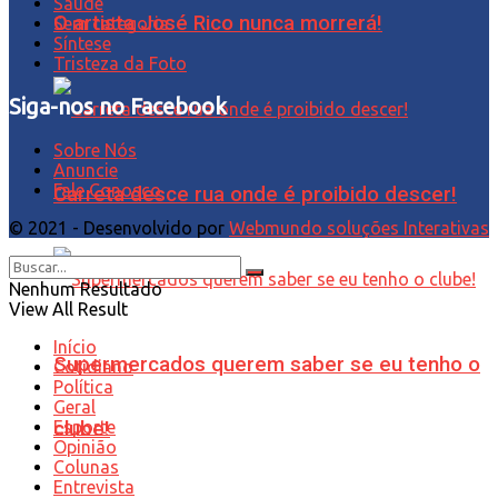
Saúde
O artista José Rico nunca morrerá!
Sem categoria
Síntese
Tristeza da Foto
Siga-nos no Facebook
Sobre Nós
Anuncie
Fale Conosco
Carreta desce rua onde é proibido descer!
© 2021 - Desenvolvido por
Webmundo soluções Interativas
Nenhum Resultado
View All Result
Início
Supermercados querem saber se eu tenho o
Cotidiano
Política
Geral
Esporte
clube!
Opinião
Colunas
Entrevista