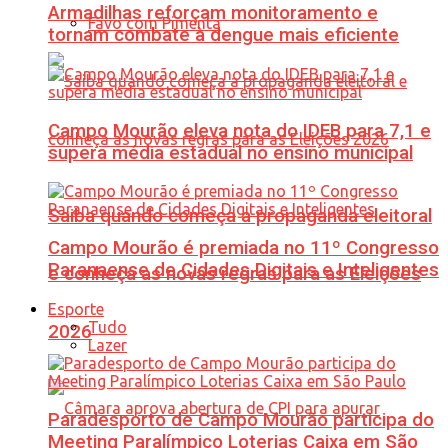
Armadilhas reforçam monitoramento e
Favo com Pimenta
tornam combate à dengue mais eficiente
Campo Mourão eleva nota do IDEB para 7,1 e
supera média estadual no ensino municipal
Saiba quando começa a propaganda eleitoral
Campo Mourão é premiada no 11º Congresso
Paranaense de Cidades Digitais e Inteligentes
e conheça as novas regras para as Eleições
Esporte
Tudo
2026
Lazer
Paradesporto de Campo Mourão participa do
Meeting Paralímpico Loterias Caixa em São