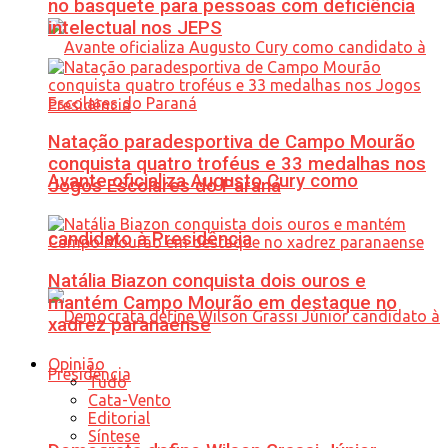
no basquete para pessoas com deficiência
intelectual nos JEPS
Natação paradesportiva de Campo Mourão
conquista quatro troféus e 33 medalhas nos
Avante oficializa Augusto Cury como
Jogos Escolares do Paraná
candidato à Presidência
Natália Biazon conquista dois ouros e
mantém Campo Mourão em destaque no
xadrez paranaense
Opinião
Tudo
Cata-Vento
Editorial
Síntese