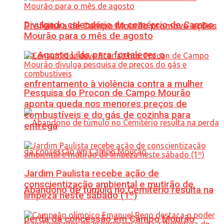
Divulgado calendário do comércio de Campo
Prefeitura de Campo Mourão promove ações
Mourão para o mês de agosto
do Agosto Lilás para fortalecer o
enfrentamento à violência contra a mulher
Pesquisa do Procon de Campo Mourão
aponta queda nos menores preços de
combustíveis e do gás de cozinha para
entrega
Jardim Paulista recebe ação de
conscientização ambiental e mutirão de
Abandono de túmulo no Cemitério resulta na
limpeza neste sábado (1º)
perda da concessão em Campo Mourão