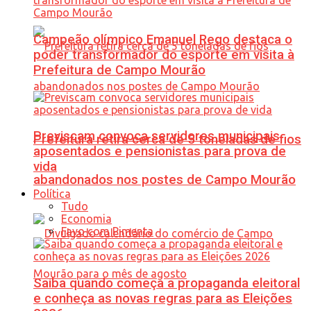
Campeão olímpico Emanuel Rego destaca o
poder transformador do esporte em visita à
Prefeitura de Campo Mourão
Previscam convoca servidores municipais
Prefeitura retira cerca de 5 toneladas de fios
aposentados e pensionistas para prova de
vida
abandonados nos postes de Campo Mourão
Política
Tudo
Economia
Favo com Pimenta
Saiba quando começa a propaganda eleitoral
e conheça as novas regras para as Eleições