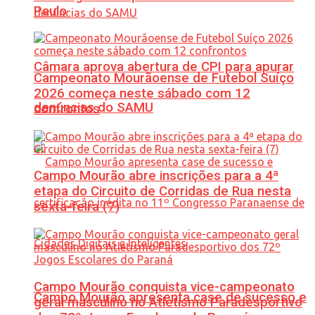
Paulo
Câmara aprova abertura de CPI para apurar
Campeonato Mourãoense de Futebol Suíço
2026 começa neste sábado com 12
denúncias do SAMU
confrontos
Campo Mourão abre inscrições para a 4ª
etapa do Circuito de Corridas de Rua nesta
sexta-feira (7)
Campo Mourão conquista vice-campeonato
Campo Mourão apresenta case de sucesso e
geral masculino no Atletismo Paradesportivo