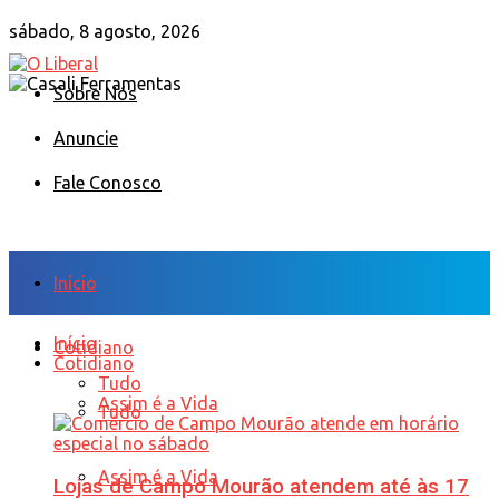
sábado, 8 agosto, 2026
Sobre Nós
Anuncie
Fale Conosco
Início
Início
Cotidiano
Cotidiano
Tudo
Assim é a Vida
Tudo
Assim é a Vida
Lojas de Campo Mourão atendem até às 17