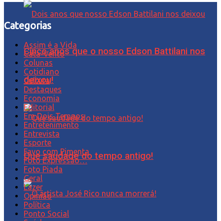
Categorias
Assim é a Vida
Cinco anos que o nosso Edson Battilani nos
Cata-Vento
Colunas
Cotidiano
deixou!
Cultura
Destaques
Economia
Editorial
Em Dois Tempos
Entretenimento
Entrevista
Esporte
Favo com Pimenta
Que saudade do tempo antigo!
Foto Expressão…
Foto Piada
Geral
Lazer
Opinião
Política
Ponto Social