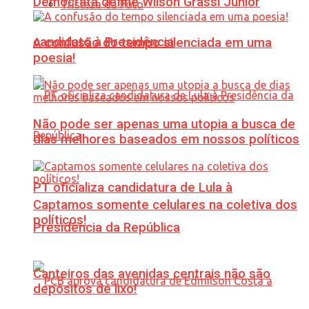
Democrata define Wilson Grassi Júnior
Tristeza da Foto
candidato à Presidência
A confusão do tempo silenciada em uma
poesia!
Não pode ser apenas uma utopia a busca de
dias melhores baseados em nossos políticos
PT oficializa candidatura de Lula à
Captamos somente celulares na coletiva dos
políticos!
Presidência da República
Canteiros das avenidas centrais não são
depósitos de lixo!