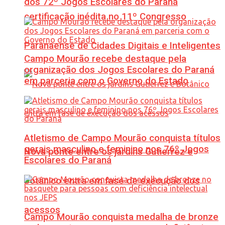
dos 72º Jogos Escolares do Paraná
certificação inédita no 11º Congresso
Paranaense de Cidades Digitais e Inteligentes
Campo Mourão recebe destaque pela
organização dos Jogos Escolares do Paraná
em parceria com o Governo do Estado
Atletismo de Campo Mourão conquista títulos
gerais masculino e feminino nos 76º Jogos
Nova ponte entre os jardins Gutierrez e
Escolares do Paraná
Botânico entra em fase de execução dos
acessos
Campo Mourão conquista medalha de bronze