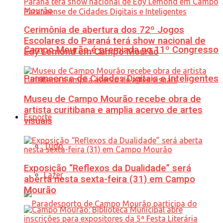
Cerimônia de abertura dos 72º Jogos
Escolares do Paraná terá show nacional de
Campo Mourão é premiada no 11º Congresso
Edy Lemond em Campo Mourão
Paranaense de Cidades Digitais e Inteligentes
Museu de Campo Mourão recebe obra de
artista curitibana e amplia acervo de artes
Esporte
visuais
Tudo
Exposição “Reflexos da Dualidade” será
Lazer
aberta nesta sexta-feira (31) em Campo
Mourão