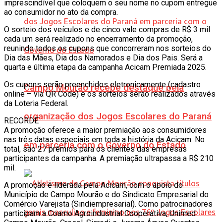
imprescindível que coloquem o seu nome no cupom entregue
ao consumidor no ato da compra.
O sorteio dos veículos e de cinco vale compras de R$ 3 mil
cada um será realizado no encerramento da promoção,
reunindo todos os cupons que concorreram nos sorteios do
Dia das Mães, Dia dos Namorados e Dia dos Pais. Será a
quarta e última etapa da campanha Acicam Premiada 2025.
Os cupons serão preenchidos eletronicamente (cadastro
Campo Mourão recebe destaque pela
online – via QR Code) e os sorteios serão realizados através
da Loteria Federal.
organização dos Jogos Escolares do Paraná
RECORDE
A promoção oferece a maior premiação aos consumidores
nas três datas especiais em toda a história da Acicam. No
em parceria com o Governo do Estado
total, são 27 prêmios para os clientes das empresas
participantes da campanha. A premiação ultrapassa a R$ 210
mil.
A promoção é liderada pela Acicam, com o apoio do
Município de Campo Mourão e do Sindicato Empresarial do
Comércio Varejista (Sindiempresarial). Como patrocinadores
participam a Coamo Agroindustrial Cooperativa, Unimed