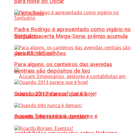
para noite do Oscar
Padre Rodrigo é apresentado como vigário no
Santuário
Ninguém acerta Mega-Sena; prêmio acumula
para R$ 165 milhões
Para alguns, os canteiros das avenidas
centrais são depósitos de lixo
Quando 2013 parece que é hoje!
Acicam: Empresários, gestores e
Quando três nunca é demais!