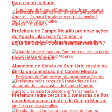
horas neste sábado
Prefeitura de Campo Mourão promove ações
do Agosto Lilás para fortalecer o
enfrentamento à violência contra a mulher
Lojas de Campo Mourão atendem até às 17
horas neste sábado
Abandono de túmulo no Cemitério resulta na
perda da concessão em Campo Mourão
Prefeitura retira cerca de 5 toneladas de fios
abandonados nos postes de Campo Mourão