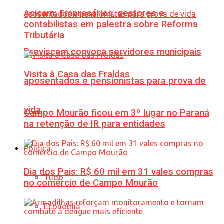
Acicam: Empresários, gestores e
contabilistas em palestra sobre Reforma
Tributária
Previscam convoca servidores municipais
Visita à Casa das Fraldas
aposentados e pensionistas para prova de
vida
Campo Mourão ficou em 3º lugar no Paraná
na retenção de IR para entidades
Política
Dia dos Pais: R$ 60 mil em 31 vales compras
Tudo
no comércio de Campo Mourão
Economia