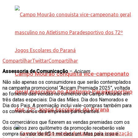
Compartilhar
Twittar
Compartilhar
Assessoria de Comunicação
–
Acicam
Campo Mourão conquista vice-campeonato
Não são apenas os consumidores que serão contemplados
na campanha promocional “Acicam Premiada 2025”, voltada
geral masculino no Atletismo Paradesportivo
ao fomento das vendas no comércio de Campo Mourão em
três datas especiais: Dia das Mães. Dia dos Namorados e
Dia dos Pais. A premiação inclui vale-compras também para
dos 72º Jogos Escolares do Paraná
os comerciários das empresas participantes.
Os comerciários que fizerem as vendas premiadas com os
dois carros zero quilômetro da promoção receberão vale
compra no valor de R$ 1 mil cada um. Mas para isso é