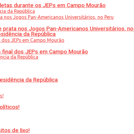
atletas durante os JEPs em Campo Mourão
 prata nos Jogos Pan-Americanos Universitários, no
esidência da República
am final dos JEPs em Campo Mourão
esidência da República
líticos!
tos de lixo!