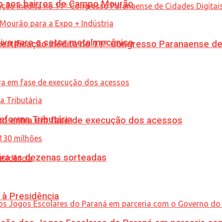
to aos bairros de Campo Mourão
siva para o setor metalmecânico
tificação inédita no 11º Congresso Paranaense de C
eforma Tributária
nico entra em fase de execução dos acessos
ira as dezenas sorteadas
 à Presidência