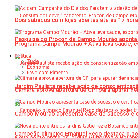
Dois sábados com lojas abertas até às 17 h
Pesquisa do Procon de Campo Mourão aponta 
Programa Campo Mourão + Ativa leva saúde, es
Política
Tudo
Economia
Favo com Pimenta
Jardim Paulista recebe ação de conscientizaç
Câmara aprova abertura de CPI para apurar d
Campo Mourão apresenta case de sucesso e cer
Campeão olímpico Emanuel Rego destaca o pod
Nova ponte entre os jardins Gutierrez e Botâ