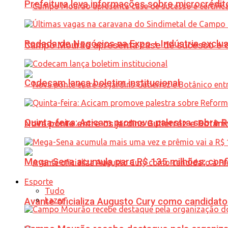
Prefeitura leva informações sobre microcrédi
Rodada de Negócios na Expo + Indústria exclu
Campo Mourão apresenta case de sucesso e cer
Codecam lança boletim institucional
Quinta-feira: Acicam promove palestra sobre R
Nova ponte entre os jardins Gutierrez e Botâ
Mega-Sena acumula para R$ 135 milhões; conf
Esporte
Tudo
Lazer
Avante oficializa Augusto Cury como candidato