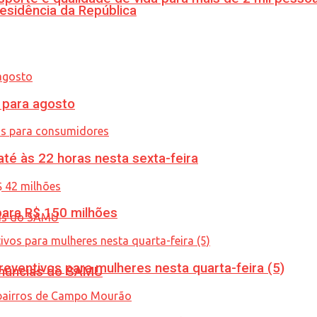
esidência da República
para agosto
té às 22 horas nesta sexta-feira
ara R$ 150 milhões
ventivos para mulheres nesta quarta-feira (5)
enúncias do SAMU