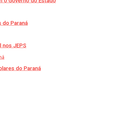
m o Governo do Estado
s do Paraná
l nos JEPS
olares do Paraná