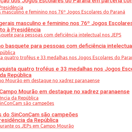
ção dos Jogos Escolares do Paraná em parceria co
gerais masculino e feminino nos 76º Jogos Escolare
to à Presidência
 basquete para pessoas com deficiência intelectua
uista quatro troféus e 33 medalhas nos Jogos Esc
 da República
ém Campo Mourão em destaque no xadrez paranaense
etas do SinConCam são campeões
residência da República