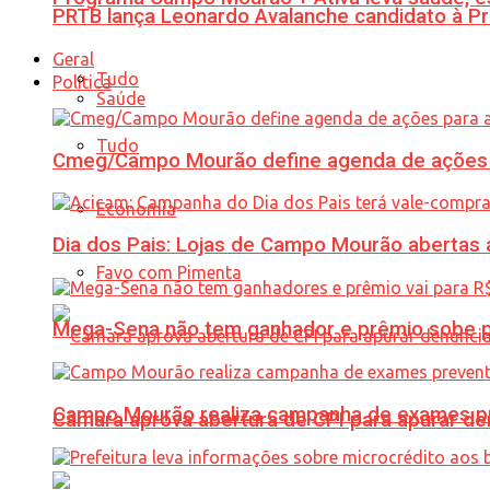
PRTB lança Leonardo Avalanche candidato à Pr
Geral
Tudo
Política
Saúde
Tudo
Cmeg/Campo Mourão define agenda de ações 
Economia
Dia dos Pais: Lojas de Campo Mourão abertas a
Favo com Pimenta
Mega-Sena não tem ganhador e prêmio sobe p
Campo Mourão realiza campanha de exames pre
Câmara aprova abertura de CPI para apurar d