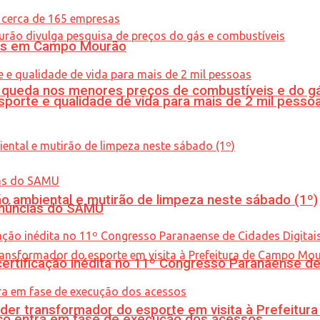
oras em Campo Mourão
queda nos menores preços de combustíveis e do gá
porte e qualidade de vida para mais de 2 mil pesso
ão ambiental e mutirão de limpeza neste sábado (1º)
enúncias do SAMU
tificação inédita no 11º Congresso Paranaense de C
er transformador do esporte em visita à Prefeitu
nico entra em fase de execução dos acessos