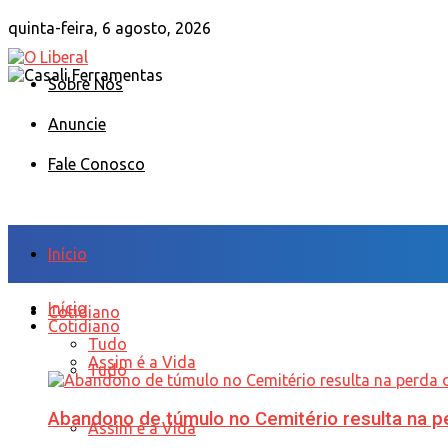
quinta-feira, 6 agosto, 2026
Sobre Nós
Anuncie
Fale Conosco
Início
Início
Cotidiano
Cotidiano
Tudo
Assim é a Vida
Tudo
Abandono de túmulo no Cemitério resulta na
Assim é a Vida