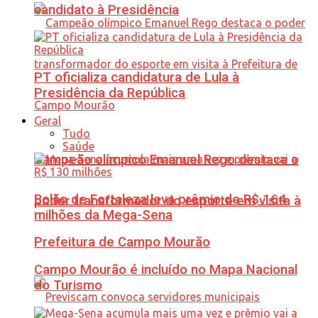
candidato à Presidência
PT oficializa candidatura de Lula à
Presidência da República
Geral
Tudo
Saúde
Campeão olímpico Emanuel Rego destaca o
Bolão de Fortaleza leva prêmio de R$ 164
poder transformador do esporte em visita à
milhões da Mega-Sena
Prefeitura de Campo Mourão
Campo Mourão é incluído no Mapa Nacional
do Turismo