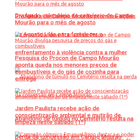
Divulgado calendário do comércio de Campo
Prefeitura de Campo Mourão promove ações
Mourão para o mês de agosto
do Agosto Lilás para fortalecer o
enfrentamento à violência contra a mulher
Pesquisa do Procon de Campo Mourão
aponta queda nos menores preços de
combustíveis e do gás de cozinha para
entrega
Jardim Paulista recebe ação de
conscientização ambiental e mutirão de
Abandono de túmulo no Cemitério resulta na
limpeza neste sábado (1º)
perda da concessão em Campo Mourão