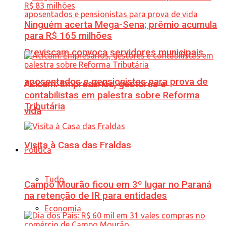
Ninguém acerta Mega-Sena; prêmio acumula
para R$ 165 milhões
Previscam convoca servidores municipais
aposentados e pensionistas para prova de
Acicam: Empresários, gestores e
contabilistas em palestra sobre Reforma
Tributária
vida
Visita à Casa das Fraldas
Política
Tudo
Campo Mourão ficou em 3º lugar no Paraná
na retenção de IR para entidades
Economia