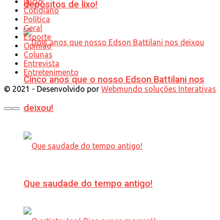
Início
depósitos de lixo!
Cotidiano
Política
Geral
Esporte
Opinião
Colunas
Entrevista
Entretenimento
Cinco anos que o nosso Edson Battilani nos
© 2021 - Desenvolvido por
Webmundo soluções Interativas
deixou!
Que saudade do tempo antigo!