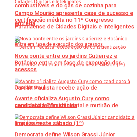
combustíveis e do gás de cozinha para
Campo Mourão apresenta case de sucesso e
certificação inédita no 11º Congresso
entrega
Paranaense de Cidades Digitais e Inteligentes
Nova ponte entre os jardins Gutierrez e
Botânico entra em fase de execução dos
acessos
Jardim Paulista recebe ação de
Avante oficializa Augusto Cury como
candidato à Presidência
conscientização ambiental e mutirão de
limpeza neste sábado (1º)
Democrata define Wilson Grassi Júnior