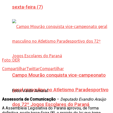
sexta-feira (7)
Foto: DER
Compartilhar
Twittar
Compartilhar
Campo Mourão conquista vice-campeonato
geral masculino no Atletismo Paradesportivo
Foto: Valdir Amaral
Assessoria de Comunicação
–
Deputado Evandro Araújo
dos 72º Jogos Escolares do Paraná
A Assembleia Legislativa do Paraná aprovou, de forma
definitiva, nesta terça-feira (8), o projeto de lei que torna