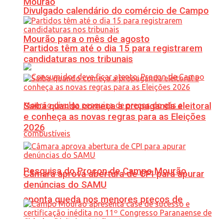
Mourão
Divulgado calendário do comércio de Campo
Mourão para o mês de agosto
Partidos têm até o dia 15 para registrarem
candidaturas nos tribunais
Saiba quando começa a propaganda eleitoral
e conheça as novas regras para as Eleições
2026
Pesquisa do Procon de Campo Mourão
Câmara aprova abertura de CPI para apurar
denúncias do SAMU
aponta queda nos menores preços de