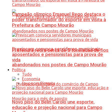
Campeão olímpico Emanuel Rego destaca o
poder transformador do esporte em visita à
Prefeitura de Campo Mourão
Previscam convoca servidores municipais
Prefeitura retira cerca de 5 toneladas de fios
aposentados e pensionistas para prova de
vida
abandonados nos postes de Campo Mourão
Política
Tudo
Economia
Favo com Pimenta
Novo piso do Belin Carolo une esporte,
educação e projeção nacional para Campo