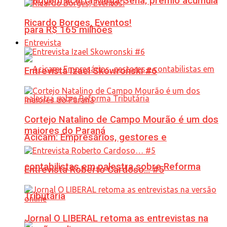
Ninguém acerta Mega-Sena; prêmio acumula
Ricardo Borges, Eventos!
para R$ 165 milhões
Entrevista
Entrevista Izael Skowronski #6
Cortejo Natalino de Campo Mourão é um dos
maiores do Paraná
Acicam: Empresários, gestores e
contabilistas em palestra sobre Reforma
Entrevista Roberto Cardoso… #5
Tributária
Jornal O LIBERAL retoma as entrevistas na