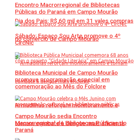
Encontro Macrorregional de Bibliotecas
Públicas do Paraná em Campo Mourão
Dia dos Pais: R$ 60 mil em 31 vales compras
Sábado: Espaço Sou Arte promove o 4º
no comércio de Campo Mourão
CircNic
Biblioteca Municipal de Campo Mourão
promove programação especial em
comemoração ao Mês do Folclore
Armadilhas reforçam monitoramento e
Campo Mourão sedia Encontro
Macrorregional de Bibliotecas Públicas do
tornam combate à dengue mais eficiente
Paraná