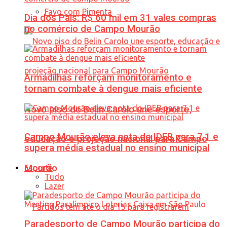
Favo com Pimenta
Dia dos Pais: R$ 60 mil em 31 vales compras
no comércio de Campo Mourão
Armadilhas reforçam monitoramento e
tornam combate à dengue mais eficiente
Novo piso do Belin Carolo une esporte,
Campo Mourão eleva nota do IDEB para 7,1 e
educação e projeção nacional para Campo
supera média estadual no ensino municipal
Mourão
Esporte
Tudo
Lazer
Paradesporto de Campo Mourão participa do