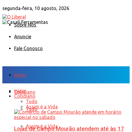
segunda-feira, 10 agosto, 2026
Sobre Nós
Anuncie
Fale Conosco
Início
Início
Cotidiano
Cotidiano
Tudo
Assim é a Vida
Tudo
Assim é a Vida
Lojas de Campo Mourão atendem até às 17