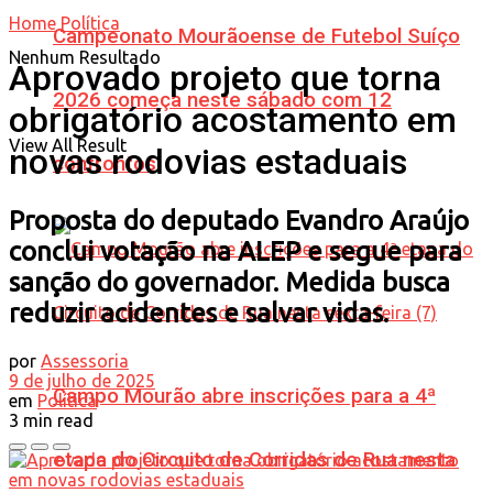
Home
Política
Campeonato Mourãoense de Futebol Suíço
Nenhum Resultado
Aprovado projeto que torna
2026 começa neste sábado com 12
obrigatório acostamento em
View All Result
novas rodovias estaduais
confrontos
Proposta do deputado Evandro Araújo
conclui votação na ALEP e segue para
sanção do governador. Medida busca
reduzir acidentes e salvar vidas.
por
Assessoria
9 de julho de 2025
Campo Mourão abre inscrições para a 4ª
em
Política
3 min read
etapa do Circuito de Corridas de Rua nesta