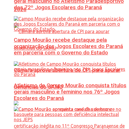
geral masculino no Atletismo Paradesportivo
dos 72º Jogos Escolares do Paraná
2026
Campo Mourão recebe destaque pela
organização dos Jogos Escolares do Paraná
em parceria com o Governo do Estado
Câmara aprova abertura de CPI para apurar
Atletismo de Campo Mourão conquista títulos
denúncias do SAMU
gerais masculino e feminino nos 76º Jogos
Escolares do Paraná