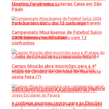
Meeting Paralímpico Loterias Caixa em São
Paulo
Partidos têm até o dia 15 para registrarem
Campeonato Mourãoense de Futebol Suíço
candidaturas nos tribunais
2026 começa neste sábado com 12
confrontos
Campo Mourão abre inscrições para a 4ª
etapa do Circuito de Corridas de Rua nesta
sexta-feira (7)
Saiba quando começa a propaganda eleitoral
e conheça as novas regras para as Eleições
Campo Mourão conquista vice-campeonato