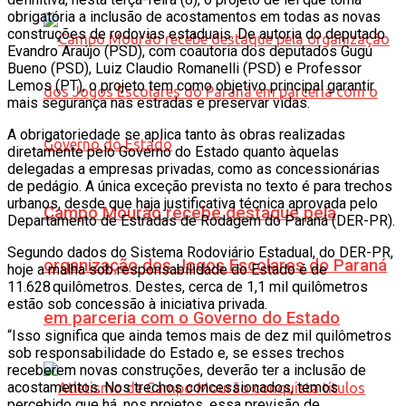
obrigatória a inclusão de acostamentos em todas as novas
construções de rodovias estaduais. De autoria do deputado
Evandro Araújo (PSD), com coautoria dos deputados Gugu
Bueno (PSD), Luiz Claudio Romanelli (PSD) e Professor
Lemos (PT), o projeto tem como objetivo principal garantir
mais segurança nas estradas e preservar vidas.
A obrigatoriedade se aplica tanto às obras realizadas
diretamente pelo Governo do Estado quanto àquelas
delegadas a empresas privadas, como as concessionárias
de pedágio. A única exceção prevista no texto é para trechos
urbanos, desde que haja justificativa técnica aprovada pelo
Campo Mourão recebe destaque pela
Departamento de Estradas de Rodagem do Paraná (DER-PR).
Segundo dados do Sistema Rodoviário Estadual, do DER-PR,
organização dos Jogos Escolares do Paraná
hoje a malha sob responsabilidade do Estado é de
11.628 quilômetros. Destes, cerca de 1,1 mil quilômetros
estão sob concessão à iniciativa privada.
em parceria com o Governo do Estado
“Isso significa que ainda temos mais de dez mil quilômetros
sob responsabilidade do Estado e, se esses trechos
receberem novas construções, deverão ter a inclusão de
acostamentos. Nos trechos concessionados, temos
percebido que há, nos projetos, essa previsão de