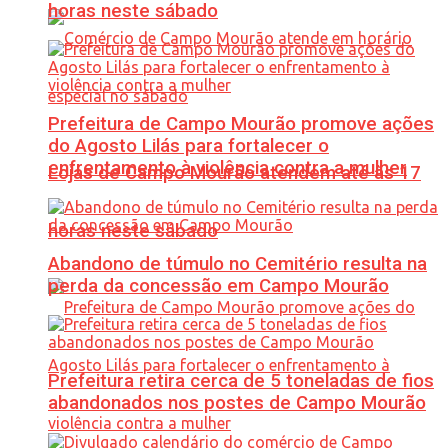
horas neste sábado
Prefeitura de Campo Mourão promove ações
do Agosto Lilás para fortalecer o
enfrentamento à violência contra a mulher
Lojas de Campo Mourão atendem até às 17
horas neste sábado
Abandono de túmulo no Cemitério resulta na
perda da concessão em Campo Mourão
Prefeitura retira cerca de 5 toneladas de fios
abandonados nos postes de Campo Mourão