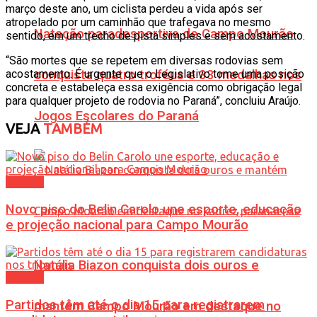
março deste ano, um ciclista perdeu a vida após ser
atropelado por um caminhão que trafegava no mesmo
Natação paradesportiva de Campo Mourão
sentido, em um trecho de pista simples e sem acostamento.
“São mortes que se repetem em diversas rodovias sem
conquista quatro troféus e 33 medalhas nos
acostamento. É urgente que o Legislativo tome uma posição
concreta e estabeleça essa exigência como obrigação legal
para qualquer projeto de rodovia no Paraná”, concluiu Araújo.
Jogos Escolares do Paraná
VEJA
TAMBÉM
Política
Novo piso do Belin Carolo une esporte, educação
e projeção nacional para Campo Mourão
Natália Biazon conquista dois ouros e
Política
Partidos têm até o dia 15 para registrarem
mantém Campo Mourão em destaque no