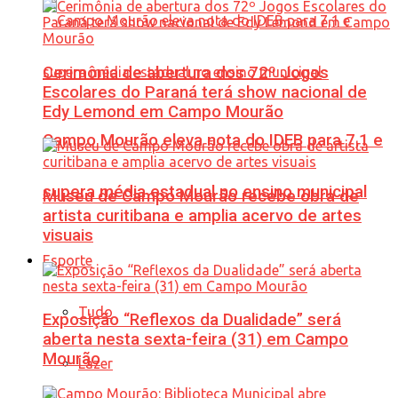
Cerimônia de abertura dos 72º Jogos
Escolares do Paraná terá show nacional de
Edy Lemond em Campo Mourão
Campo Mourão eleva nota do IDEB para 7,1 e
supera média estadual no ensino municipal
Museu de Campo Mourão recebe obra de
artista curitibana e amplia acervo de artes
visuais
Esporte
Tudo
Exposição “Reflexos da Dualidade” será
aberta nesta sexta-feira (31) em Campo
Mourão
Lazer