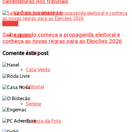
candidaturas nos tribunais
xadrez paranaense
Política
Saiba quando começa a propaganda eleitoral e
Opinião
conheça as novas regras para as Eleições 2026
Tudo
Comente este post
Cata-Vento
Editorial
Síntese
Tristeza da Foto