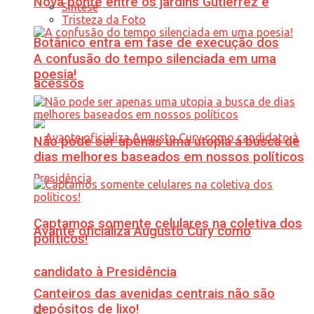
Nova ponte entre os jardins Gutierrez e
Síntese
Tristeza da Foto
Botânico entra em fase de execução dos
A confusão do tempo silenciada em uma
poesia!
acessos
Não pode ser apenas uma utopia a busca de
dias melhores baseados em nossos políticos
Captamos somente celulares na coletiva dos
Avante oficializa Augusto Cury como
políticos!
candidato à Presidência
Canteiros das avenidas centrais não são
depósitos de lixo!