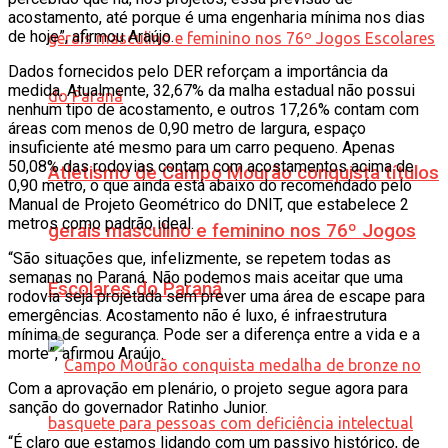
acostamento, até porque é uma engenharia mínima nos dias
de hoje”, afirmou Araújo.
Dados fornecidos pelo DER reforçam a importância da
medida. Atualmente, 32,67% da malha estadual não possui
nenhum tipo de acostamento, e outros 17,26% contam com
áreas com menos de 0,90 metro de largura, espaço
insuficiente até mesmo para um carro pequeno. Apenas
50,08% das rodovias contam com acostamentos acima de
Atletismo de Campo Mourão conquista títulos
0,90 metro, o que ainda está abaixo do recomendado pelo
Manual de Projeto Geométrico do DNIT, que estabelece 2
metros como padrão ideal.
gerais masculino e feminino nos 76º Jogos
“São situações que, infelizmente, se repetem todas as
semanas no Paraná. Não podemos mais aceitar que uma
Escolares do Paraná
rodovia seja projetada sem prever uma área de escape para
emergências. Acostamento não é luxo, é infraestrutura
mínima de segurança. Pode ser a diferença entre a vida e a
morte”, afirmou Araújo.
Com a aprovação em plenário, o projeto segue agora para
sanção do governador Ratinho Junior.
“É claro que estamos lidando com um passivo histórico, de