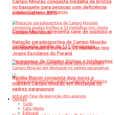
Campo Mourão conquista medalha de bronze
no basquete para pessoas com deficiência
intelectual nos JEPS
Campo Mourão apresenta case de sucesso e
Natação paradesportiva de Campo Mourão
certificação inédita no 11º Congresso
conquista quatro troféus e 33 medalhas nos
Jogos Escolares do Paraná
Paranaense de Cidades Digitais e Inteligentes
Natália Biazon conquista dois ouros e
mantém Campo Mourão em destaque no
xadrez paranaense
Opinião
Tudo
Cata-Vento
Editorial