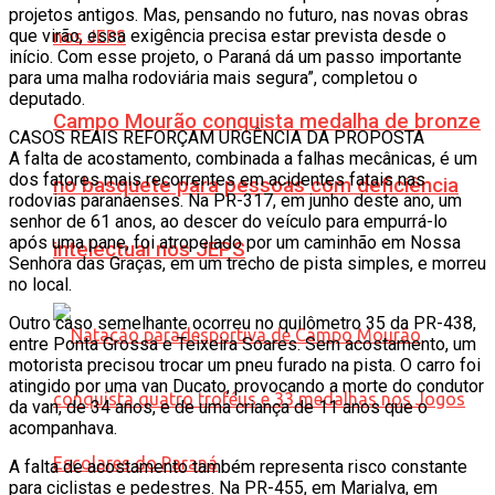
projetos antigos. Mas, pensando no futuro, nas novas obras
que virão, essa exigência precisa estar prevista desde o
início. Com esse projeto, o Paraná dá um passo importante
para uma malha rodoviária mais segura”, completou o
deputado.
Campo Mourão conquista medalha de bronze
CASOS REAIS REFORÇAM URGÊNCIA DA PROPOSTA
A falta de acostamento, combinada a falhas mecânicas, é um
dos fatores mais recorrentes em acidentes fatais nas
no basquete para pessoas com deficiência
rodovias paranaenses. Na PR-317, em junho deste ano, um
senhor de 61 anos, ao descer do veículo para empurrá-lo
após uma pane, foi atropelado por um caminhão em Nossa
intelectual nos JEPS
Senhora das Graças, em um trecho de pista simples, e morreu
no local.
Outro caso semelhante ocorreu no quilômetro 35 da PR-438,
entre Ponta Grossa e Teixeira Soares. Sem acostamento, um
motorista precisou trocar um pneu furado na pista. O carro foi
atingido por uma van Ducato, provocando a morte do condutor
da van, de 34 anos, e de uma criança de 11 anos que o
acompanhava.
A falta de acostamento também representa risco constante
para ciclistas e pedestres. Na PR-455, em Marialva, em