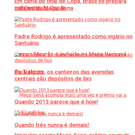
Em clima de final de Copa, Brasil se prepara
para noite do Oscar
milhões da Mega-Sena
Padre Rodrigo é apresentado como vigário no
Santuário
Campo Mourão é incluído no Mapa Nacional
do Turismo
Para alguns, os canteiros das avenidas
centrais são depósitos de lixo
Quando 2013 parece que é hoje!
Quando três nunca é demais!