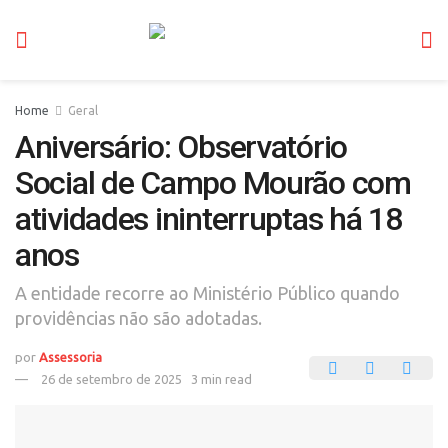
Home
Geral
Aniversário: Observatório
Social de Campo Mourão com
atividades ininterruptas há 18
anos
A entidade recorre ao Ministério Público quando
providências não são adotadas.
por
Assessoria
26 de setembro de 2025
3 min read