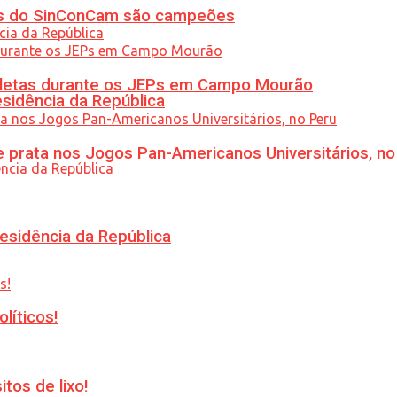
etas do SinConCam são campeões
atletas durante os JEPs em Campo Mourão
esidência da República
 prata nos Jogos Pan-Americanos Universitários, no
esidência da República
líticos!
tos de lixo!