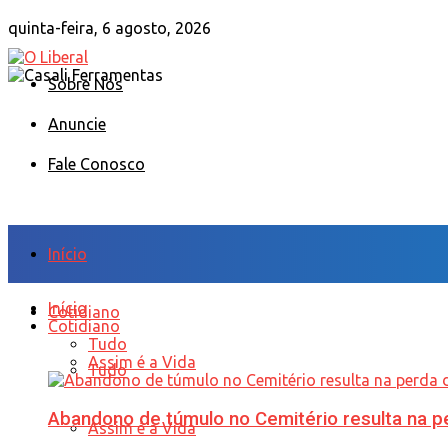
quinta-feira, 6 agosto, 2026
Sobre Nós
Anuncie
Fale Conosco
Início
Início
Cotidiano
Cotidiano
Tudo
Assim é a Vida
Tudo
Abandono de túmulo no Cemitério resulta na
Assim é a Vida