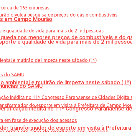
oras em Campo Mourão
queda nos menores preços de combustíveis e do gá
porte e qualidade de vida para mais de 2 mil pesso
ão ambiental e mutirão de limpeza neste sábado (1º)
enúncias do SAMU
tificação inédita no 11º Congresso Paranaense de C
er transformador do esporte em visita à Prefeitu
nico entra em fase de execução dos acessos