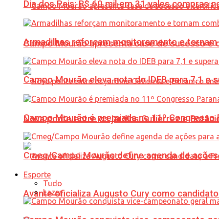
Dia dos Pais: R$ 60 mil em 31 vales compras
Armadilhas reforçam monitoramento e tornam 
Campo Mourão apresenta case de sucesso e cer
Campo Mourão eleva nota do IDEB para 7,1 e s
Campo Mourão é premiada no 11º Congresso Pa
Nova ponte entre os jardins Gutierrez e Botâ
Cmeg/Campo Mourão define agenda de ações 
Esporte
Tudo
Lazer
Avante oficializa Augusto Cury como candidato