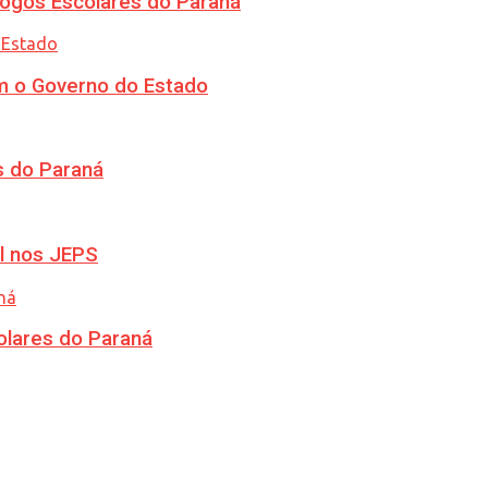
ogos Escolares do Paraná
m o Governo do Estado
s do Paraná
l nos JEPS
olares do Paraná