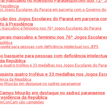
l masculino no Atletismo Paradesportivo dos 72º J
ção dos Jogos Escolares do Paraná em parceria co
to à Presidência
gerais masculino e feminino nos 76º Jogos Escolare
 basquete para pessoas com deficiência intelectua
 da República
uista quatro troféus e 33 medalhas nos Jogos Esc
ém Campo Mourão em destaque no xadrez paranaense
residência da República