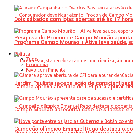
Dois sábados com lojas abertas até às 17 h
Pesquisa do Procon de Campo Mourão aponta 
Programa Campo Mourão + Ativa leva saúde, es
Política
Tudo
Economia
Favo com Pimenta
Jardim Paulista recebe ação de conscientizaç
Câmara aprova abertura de CPI para apurar d
Campo Mourão apresenta case de sucesso e cer
Campeão olímpico Emanuel Rego destaca o pod
Nova ponte entre os jardins Gutierrez e Botâ