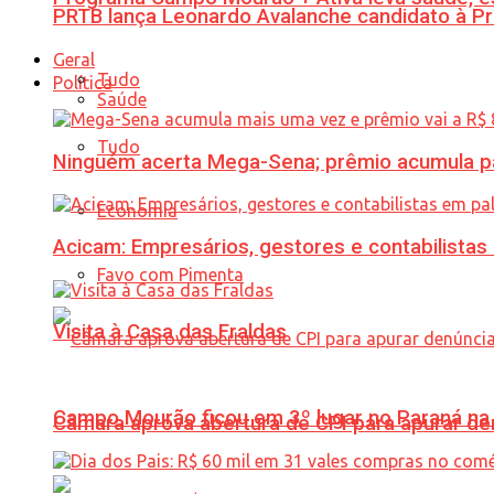
PRTB lança Leonardo Avalanche candidato à Pr
Geral
Tudo
Política
Saúde
Tudo
Ninguém acerta Mega-Sena; prêmio acumula p
Economia
Acicam: Empresários, gestores e contabilistas
Favo com Pimenta
Visita à Casa das Fraldas
Campo Mourão ficou em 3º lugar no Paraná na 
Câmara aprova abertura de CPI para apurar d