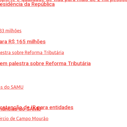
esidência da República
ara R$ 165 milhões
 em palestra sobre Reforma Tributária
retenção de IR para entidades
enúncias do SAMU