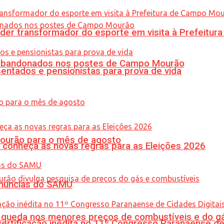
er transformador do esporte em visita à Prefeitu
os abandonados nos postes de Campo Mourão
entados e pensionistas para prova de vida
Mourão para o mês de agosto
 conheça as novas regras para as Eleições 2026
enúncias do SAMU
queda nos menores preços de combustíveis e do gá
tificação inédita no 11º Congresso Paranaense de C