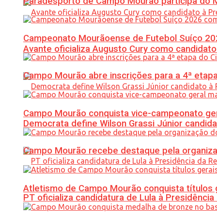
Paradesporto de Campo Mourão participa do M
Campeonato Mourãoense de Futebol Suíço 20
Avante oficializa Augusto Cury como candidato
Campo Mourão abre inscrições para a 4ª etapa 
Campo Mourão conquista vice-campeonato gera
Democrata define Wilson Grassi Júnior candida
Campo Mourão recebe destaque pela organiza
Atletismo de Campo Mourão conquista títulos 
PT oficializa candidatura de Lula à Presidência