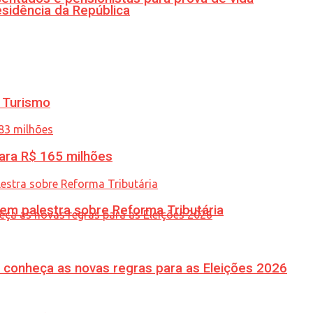
esidência da República
 Turismo
ara R$ 165 milhões
 em palestra sobre Reforma Tributária
 conheça as novas regras para as Eleições 2026