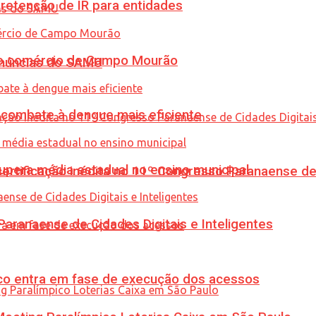
retenção de IR para entidades
 no comércio de Campo Mourão
enúncias do SAMU
combate à dengue mais eficiente
upera média estadual no ensino municipal
tificação inédita no 11º Congresso Paranaense de C
ranaense de Cidades Digitais e Inteligentes
nico entra em fase de execução dos acessos