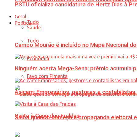
PSTU oficializa candidatura de Hertz Dias à Pr
Geral
Tudo
Política
Saúde
Tudo
Campo Mourão é incluído no Mapa Nacional do
Economia
Ninguém acerta Mega-Sena; prêmio acumula p
Favo com Pimenta
Acicam: Empresários, gestores e contabilistas
Visita à Casa das Fraldas
Saiba quando começa a propaganda eleitoral e