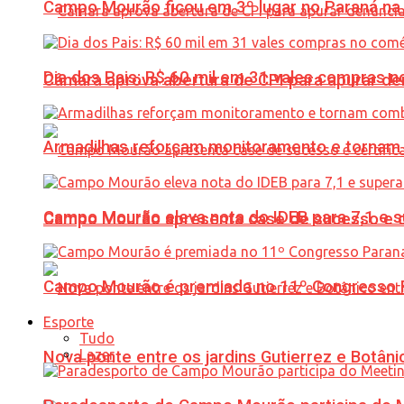
Campo Mourão ficou em 3º lugar no Paraná na 
Dia dos Pais: R$ 60 mil em 31 vales compras
Câmara aprova abertura de CPI para apurar d
Armadilhas reforçam monitoramento e tornam 
Campo Mourão eleva nota do IDEB para 7,1 e s
Campo Mourão apresenta case de sucesso e cer
Campo Mourão é premiada no 11º Congresso Pa
Esporte
Tudo
Lazer
Nova ponte entre os jardins Gutierrez e Botâ