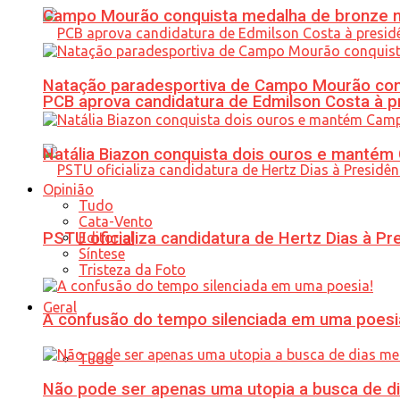
Campo Mourão conquista medalha de bronze no
Natação paradesportiva de Campo Mourão conq
PCB aprova candidatura de Edmilson Costa à p
Natália Biazon conquista dois ouros e mant
Opinião
Tudo
Cata-Vento
PSTU oficializa candidatura de Hertz Dias à Pr
Editorial
Síntese
Tristeza da Foto
Geral
A confusão do tempo silenciada em uma poesi
Tudo
Não pode ser apenas uma utopia a busca de d