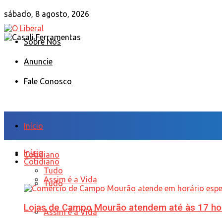
sábado, 8 agosto, 2026
Sobre Nós
Anuncie
Fale Conosco
Início
Início
Cotidiano
Cotidiano
Tudo
Assim é a Vida
Tudo
Lojas de Campo Mourão atendem até às 17 ho
Assim é a Vida