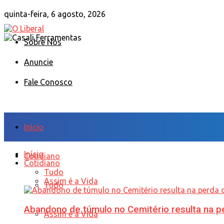
quinta-feira, 6 agosto, 2026
Sobre Nós
Anuncie
Fale Conosco
Início
Início
Cotidiano
Cotidiano
Tudo
Assim é a Vida
Tudo
Abandono de túmulo no Cemitério resulta na
Assim é a Vida