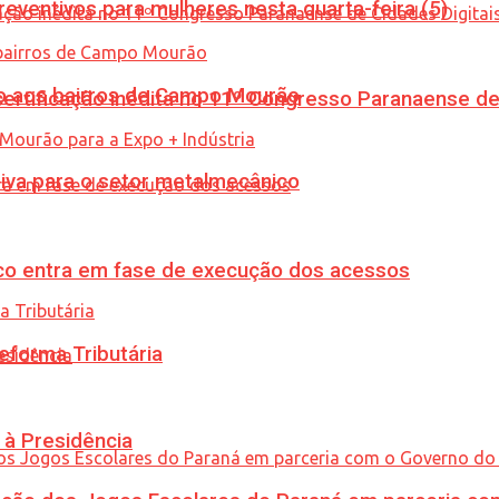
ventivos para mulheres nesta quarta-feira (5)
to aos bairros de Campo Mourão
tificação inédita no 11º Congresso Paranaense de C
siva para o setor metalmecânico
nico entra em fase de execução dos acessos
eforma Tributária
 à Presidência