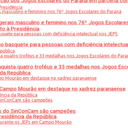
ção dos Jogos Escolares do Paraná em parceria co
gerais masculino e feminino nos 76º Jogos Escolare
to à Presidência
 basquete para pessoas com deficiência intelectua
uista quatro troféus e 33 medalhas nos Jogos Esc
 da República
ém Campo Mourão em destaque no xadrez paranaense
etas do SinConCam são campeões
residência da República