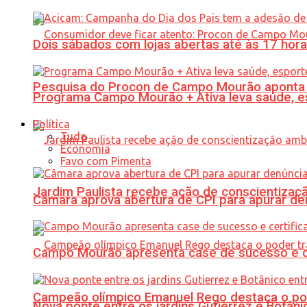
Dois sábados com lojas abertas até às 17 h
Pesquisa do Procon de Campo Mourão aponta 
Programa Campo Mourão + Ativa leva saúde, es
Política
Tudo
Economia
Favo com Pimenta
Jardim Paulista recebe ação de conscientizaç
Câmara aprova abertura de CPI para apurar d
Campo Mourão apresenta case de sucesso e cer
Campeão olímpico Emanuel Rego destaca o pod
Nova ponte entre os jardins Gutierrez e Botâ