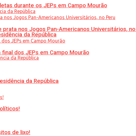
atletas durante os JEPs em Campo Mourão
 prata nos Jogos Pan-Americanos Universitários, no
esidência da República
am final dos JEPs em Campo Mourão
esidência da República
líticos!
tos de lixo!