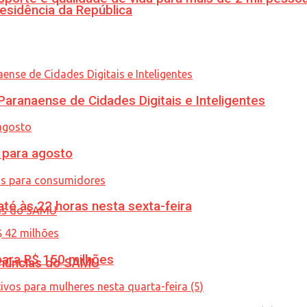
esidência da República
ranaense de Cidades Digitais e Inteligentes
para agosto
té às 22 horas nesta sexta-feira
ara R$ 150 milhões
enúncias do SAMU