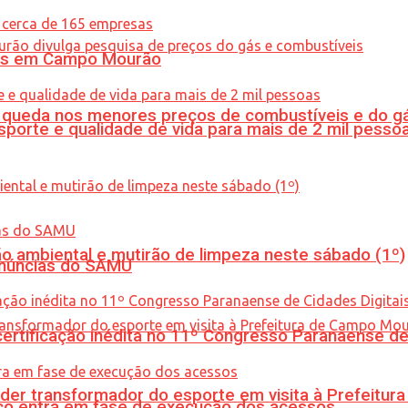
oras em Campo Mourão
queda nos menores preços de combustíveis e do gá
porte e qualidade de vida para mais de 2 mil pesso
ão ambiental e mutirão de limpeza neste sábado (1º)
enúncias do SAMU
tificação inédita no 11º Congresso Paranaense de C
er transformador do esporte em visita à Prefeitu
nico entra em fase de execução dos acessos