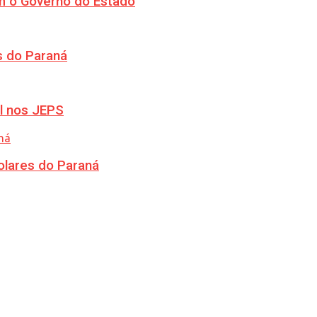
m o Governo do Estado
s do Paraná
l nos JEPS
olares do Paraná