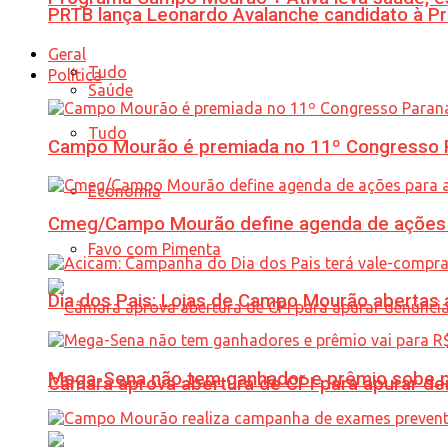
PRTB lança Leonardo Avalanche candidato à Pr
Geral
Tudo
Política
Saúde
Tudo
Campo Mourão é premiada no 11º Congresso Pa
Economia
Cmeg/Campo Mourão define agenda de ações 
Favo com Pimenta
Dia dos Pais: Lojas de Campo Mourão abertas a
Mega-Sena não tem ganhador e prêmio sobe p
Câmara aprova abertura de CPI para apurar d