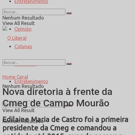
Entretenimento
Esporte
Nenhum Resultado
View All Result
Opinião
Colunas
Entrevista
Home
Geral
Entretenimento
Nenhum Resultado
Nova diretoria à frente da
Cmeg de Campo Mourão
View All Result
Edilaine Maria de Castro foi a primeira
Nenhum Resultado
presidente da Cmeg e comandou a