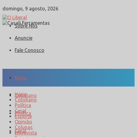
domingo, 9 agosto, 2026
Sobre Nós
Anuncie
Fale Conosco
Início
Início
Cotidiano
Cotidiano
Política
Geral
Política
Esporte
Opinião
Colunas
Geral
Entrevista