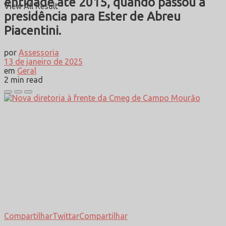
entidade até 2015, quando passou a
View All Result
presidência para Ester de Abreu
Piacentini.
por
Assessoria
13 de janeiro de 2025
em
Geral
2 min read
Compartilhar
Twittar
Compartilhar