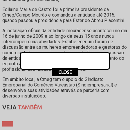
Edilaine Maria de Castro foi a primeira presidente da
Cmeg/Campo Mourão e comandou a entidade até 2015,
quando passou a presidência para Ester de Abreu Piacentini.
A instalação oficial da entidade mourãoense aconteceu no dia
16 de junho de 2009 e ao longo de seus 15 anos nunca
interrompeu suas atividades. Estabelecer um fórum de
discussão entre as mulheres empreendedoras e gestoras do
comércio de bens, serviços e turismo do Paraná é a missão
da entidade. Entre os objetivos estão o desenvolvimento do
espírito associativista e a promoção da capacitação
profissional das filiadas e colaboradores.
CLOSE
Em âmbito local, a Cmeg tem o apoio do Sindicato
Empresarial do Comércio Varejistas (Sindiempresarial) e
desenvolve suas atividades através de parceria com
diversas instituições.
VEJA
TAMBÉM
Geral