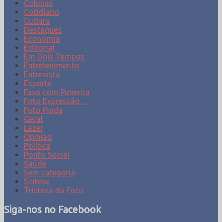
Colunas
Cotidiano
Cultura
Destaques
Economia
Editorial
Em Dois Tempos
Entretenimento
Entrevista
Esporte
Favo com Pimenta
Foto Expressão…
Foto Piada
Geral
Lazer
Opinião
Política
Ponto Social
Saúde
Sem categoria
Síntese
Tristeza da Foto
Siga-nos no Facebook